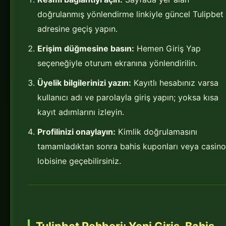
doğrulanmış yönlendirme linkiyle güncel Tulipbet
adresine geçiş yapın.
Erişim düğmesine basın:
Hemen Giriş Yap
seçeneğiyle oturum ekranına yönlendirilin.
Üyelik bilgilerinizi yazın:
Kayıtlı hesabınız varsa
kullanıcı adı ve parolayla giriş yapın; yoksa kısa
kayıt adımlarını izleyin.
Profilinizi onaylayın:
Kimlik doğrulamasını
tamamladıktan sonra bahis kuponları veya casin
lobisine geçebilirsiniz.
Tulipbet Rehberi: Yeni Giriş, Bahis