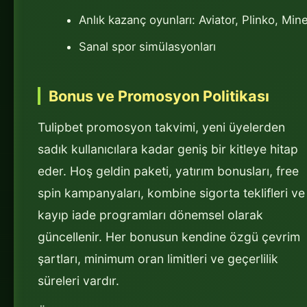
Anlık kazanç oyunları: Aviator, Plinko, Min
Sanal spor simülasyonları
Bonus ve Promosyon Politikası
Tulipbet promosyon takvimi, yeni üyelerden
sadık kullanıcılara kadar geniş bir kitleye hitap
eder. Hoş geldin paketi, yatırım bonusları, free
spin kampanyaları, kombine sigorta teklifleri ve
kayıp iade programları dönemsel olarak
güncellenir. Her bonusun kendine özgü çevrim
şartları, minimum oran limitleri ve geçerlilik
süreleri vardır.