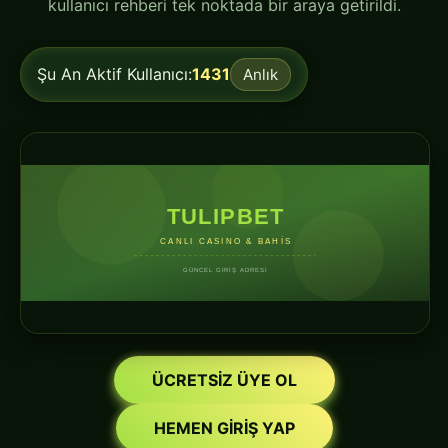
kullanıcı rehberi tek noktada bir araya getirildi.
Şu An Aktif Kullanıcı:
1431
Anlık
TULIPBET
CANLI CASINO & BAHİS
GÜNCEL GİRİŞ ADRESİ
ÜCRETSIZ ÜYE OL
HEMEN GIRIŞ YAP