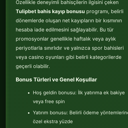
Özellikle deneyimli bahisçilerin ilgisini çeken
Tulipbet bahis kayıp bonusu
programı, belirli
dönemlerde oluşan net kayıpların bir kısmının
hesaba iade edilmesini sağlayabilir. Bu tür
promosyonlar genellikle haftalık veya aylık
periyotlarla sınırlıdır ve yalnızca spor bahisleri
veya casino oyunları gibi belirli kategorilerde
geçerli olabilir.
Bonus Türleri ve Genel Koşullar
Hoş geldin bonusu: İlk yatırıma ek bakiye
veya free spin
Yatırım bonusu: Belirli ödeme yöntemlerin
özel ekstra yüzde