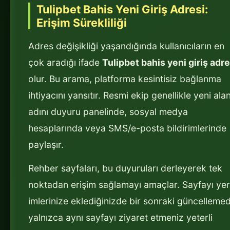
Tulipbet Bahis Yeni Giriş Adresi:
Erişim Sürekliliği
Adres değişikliği yaşandığında kullanıcıların en
çok aradığı ifade
Tulipbet bahis yeni giriş adre
olur. Bu arama, platforma kesintisiz bağlanma
ihtiyacını yansıtır. Resmi ekip genellikle yeni ala
adını duyuru panelinde, sosyal medya
hesaplarında veya SMS/e-posta bildirimlerinde
paylaşır.
Rehber sayfaları, bu duyuruları derleyerek tek
noktadan erişim sağlamayı amaçlar. Sayfayı yer
imlerinize eklediğinizde bir sonraki güncelleme
yalnızca aynı sayfayı ziyaret etmeniz yeterli