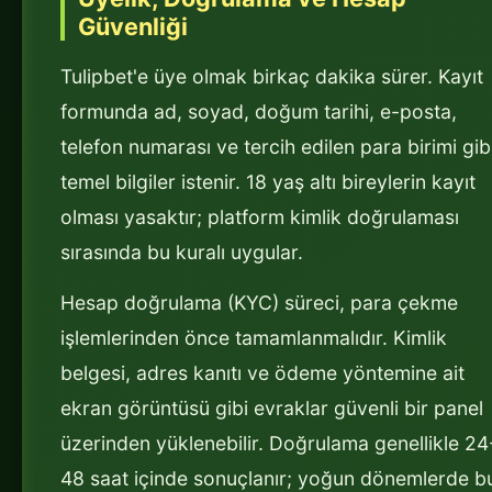
Güvenliği
Tulipbet'e üye olmak birkaç dakika sürer. Kayıt
formunda ad, soyad, doğum tarihi, e-posta,
telefon numarası ve tercih edilen para birimi gib
temel bilgiler istenir. 18 yaş altı bireylerin kayıt
olması yasaktır; platform kimlik doğrulaması
sırasında bu kuralı uygular.
Hesap doğrulama (KYC) süreci, para çekme
işlemlerinden önce tamamlanmalıdır. Kimlik
belgesi, adres kanıtı ve ödeme yöntemine ait
ekran görüntüsü gibi evraklar güvenli bir panel
üzerinden yüklenebilir. Doğrulama genellikle 24
48 saat içinde sonuçlanır; yoğun dönemlerde b