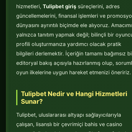
hizmetleri,
Tulipbet giriş
süreçlerini, adres
güncellemelerini, finansal işlemleri ve promosy
dünyasını ayrıntılı biçimde ele alıyoruz. Amacım
yalnızca tanıtım yapmak değil; bilinçli bir oyunc
profili oluşturmanıza yardımcı olacak pratik
bilgileri derlemektir. İçeriğin tamamı bağımsız bi
editoryal bakış açısıyla hazırlanmış olup, sorum
oyun ilkelerine uygun hareket etmenizi öneririz.
Tulipbet Nedir ve Hangi Hizmetleri
Sunar?
Tulipbet, uluslararası altyapı sağlayıcılarıyla
çalışan, lisanslı bir çevrimiçi bahis ve casino