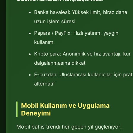
Banka havalesi: Yüksek limit, biraz daha
uzun işlem süresi
Papara / PayFix: Hızlı yatırım, yaygın
kullanım
Kripto para: Anonimlik ve hız avantajı, kur
dalgalanmasına dikkat
E-cüzdan: Uluslararası kullanıcılar için prat
alternatif
Mobil Kullanım ve Uygulama
Deneyimi
Mobil bahis trendi her geçen yıl güçleniyor.