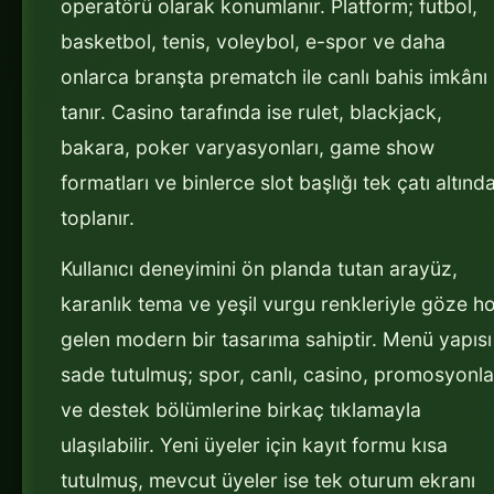
operatörü olarak konumlanır. Platform; futbol,
basketbol, tenis, voleybol, e-spor ve daha
onlarca branşta prematch ile canlı bahis imkânı
tanır. Casino tarafında ise rulet, blackjack,
bakara, poker varyasyonları, game show
formatları ve binlerce slot başlığı tek çatı altınd
toplanır.
Kullanıcı deneyimini ön planda tutan arayüz,
karanlık tema ve yeşil vurgu renkleriyle göze h
gelen modern bir tasarıma sahiptir. Menü yapısı
sade tutulmuş; spor, canlı, casino, promosyonla
ve destek bölümlerine birkaç tıklamayla
ulaşılabilir. Yeni üyeler için kayıt formu kısa
tutulmuş, mevcut üyeler ise tek oturum ekranı