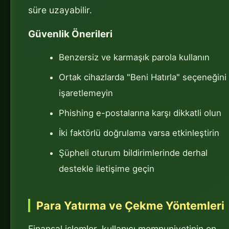
süre uzayabilir.
Güvenlik Önerileri
Benzersiz ve karmaşık parola kullanın
Ortak cihazlarda "Beni Hatırla" seçeneğini
işaretlemeyin
Phishing e-postalarına karşı dikkatli olun
İki faktörlü doğrulama varsa etkinleştirin
Şüpheli oturum bildirimlerinde derhal
destekle iletişime geçin
Para Yatırma ve Çekme Yöntemleri
Finansal işlemler, kullanıcı memnuniyetinin en