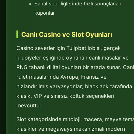
Sanal spor liglerinde hızlı sonuçlanan
kuponlar
Canlı Casino ve Slot Oyunları
Casino severler için Tulipbet lobisi, gerçek
krupiyeler eşliğinde oynanan canlı masalar ve
RNG tabanlı dijital oyunları bir arada sunar. Canl
rulet masalarında Avrupa, Fransız ve
hızlandırılmış varyasyonlar; blackjack tarafında
klasik, VIP ve sınırsız koltuk seçenekleri
mevcuttur.
Slot kategorisinde mitoloji, macera, meyve tema
klasikler ve megaways mekanizmalı modern