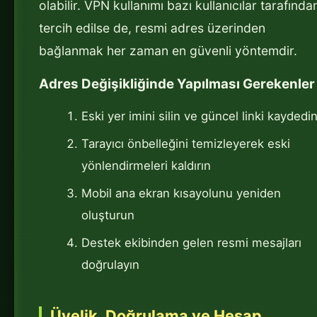
olabilir. VPN kullanımı bazı kullanıcılar tarafında
tercih edilse de, resmi adres üzerinden
bağlanmak her zaman en güvenli yöntemdir.
Adres Değişikliğinde Yapılması Gerekenler
Eski yer imini silin ve güncel linki kaydedi
Tarayıcı önbelleğini temizleyerek eski
yönlendirmeleri kaldırın
Mobil ana ekran kısayolunu yeniden
oluşturun
Destek ekibinden gelen resmi mesajları
doğrulayın
Üyelik, Doğrulama ve Hesap