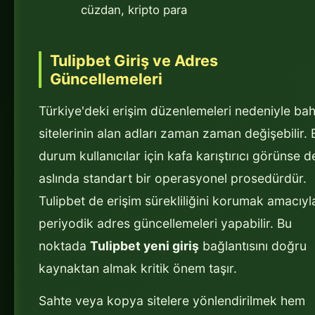
cüzdan, kripto para
Tulipbet Giriş ve Adres
Güncellemeleri
Türkiye'deki erişim düzenlemeleri nedeniyle bah
sitelerinin alan adları zaman zaman değişebilir. 
durum kullanıcılar için kafa karıştırıcı görünse d
aslında standart bir operasyonel prosedürdür.
Tulipbet de erişim sürekliliğini korumak amacıyl
periyodik adres güncellemeleri yapabilir. Bu
noktada
Tulipbet yeni giriş
bağlantısını doğru
kaynaktan almak kritik önem taşır.
Sahte veya kopya sitelere yönlendirilmek hem