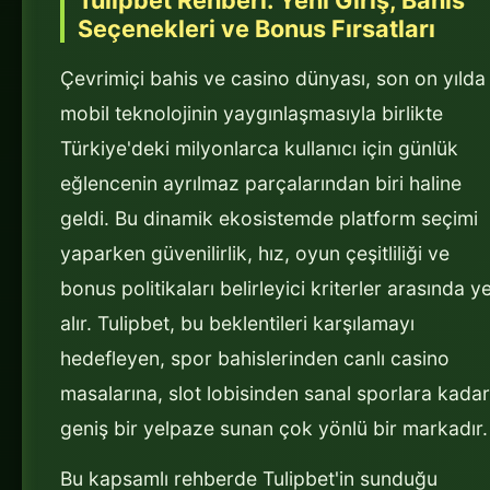
Seçenekleri ve Bonus Fırsatları
Çevrimiçi bahis ve casino dünyası, son on yılda
mobil teknolojinin yaygınlaşmasıyla birlikte
Türkiye'deki milyonlarca kullanıcı için günlük
eğlencenin ayrılmaz parçalarından biri haline
geldi. Bu dinamik ekosistemde platform seçimi
yaparken güvenilirlik, hız, oyun çeşitliliği ve
bonus politikaları belirleyici kriterler arasında y
alır. Tulipbet, bu beklentileri karşılamayı
hedefleyen, spor bahislerinden canlı casino
masalarına, slot lobisinden sanal sporlara kadar
geniş bir yelpaze sunan çok yönlü bir markadır.
Bu kapsamlı rehberde Tulipbet'in sunduğu