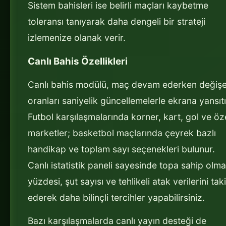
Sistem bahisleri ise belirli maçları kaybetme
toleransı tanıyarak daha dengeli bir strateji
izlemenize olanak verir.
Canlı Bahis Özellikleri
Canlı bahis modülü, maç devam ederken değiş
oranları saniyelik güncellemelerle ekrana yansıtı
Futbol karşılaşmalarında korner, kart, gol ve öz
marketler; basketbol maçlarında çeyrek bazlı
handikap ve toplam sayı seçenekleri bulunur.
Canlı istatistik paneli sayesinde topa sahip olma
yüzdesi, şut sayısı ve tehlikeli atak verilerini tak
ederek daha bilinçli tercihler yapabilirsiniz.
Bazı karşılaşmalarda canlı yayın desteği de