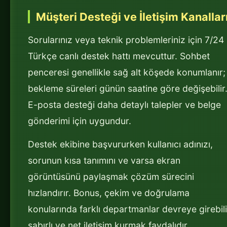
Müşteri Desteği ve İletişim Kanallar
Sorularınız veya teknik problemleriniz için 7/24
Türkçe canlı destek hattı mevcuttur. Sohbet
penceresi genellikle sağ alt köşede konumlanır;
bekleme süreleri günün saatine göre değişebilir
E-posta desteği daha detaylı talepler ve belge
gönderimi için uygundur.
Destek ekibine başvururken kullanıcı adınızı,
sorunun kısa tanımını ve varsa ekran
görüntüsünü paylaşmak çözüm sürecini
hızlandırır. Bonus, çekim ve doğrulama
konularında farklı departmanlar devreye girebili
sabırlı ve net iletişim kurmak faydalıdır.