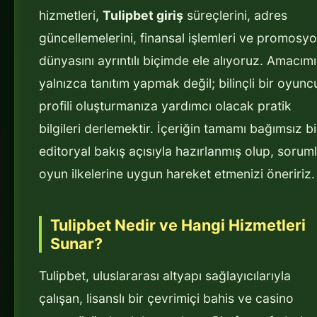
hizmetleri,
Tulipbet giriş
süreçlerini, adres
güncellemelerini, finansal işlemleri ve promosy
dünyasını ayrıntılı biçimde ele alıyoruz. Amacım
yalnızca tanıtım yapmak değil; bilinçli bir oyunc
profili oluşturmanıza yardımcı olacak pratik
bilgileri derlemektir. İçeriğin tamamı bağımsız bi
editoryal bakış açısıyla hazırlanmış olup, sorum
oyun ilkelerine uygun hareket etmenizi öneririz.
Tulipbet Nedir ve Hangi Hizmetleri
Sunar?
Tulipbet, uluslararası altyapı sağlayıcılarıyla
çalışan, lisanslı bir çevrimiçi bahis ve casino