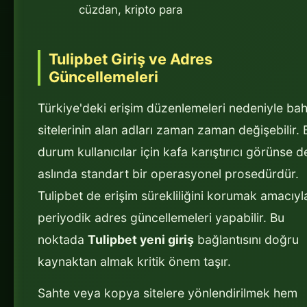
cüzdan, kripto para
Tulipbet Giriş ve Adres
Güncellemeleri
Türkiye'deki erişim düzenlemeleri nedeniyle bah
sitelerinin alan adları zaman zaman değişebilir. 
durum kullanıcılar için kafa karıştırıcı görünse d
aslında standart bir operasyonel prosedürdür.
Tulipbet de erişim sürekliliğini korumak amacıyl
periyodik adres güncellemeleri yapabilir. Bu
noktada
Tulipbet yeni giriş
bağlantısını doğru
kaynaktan almak kritik önem taşır.
Sahte veya kopya sitelere yönlendirilmek hem