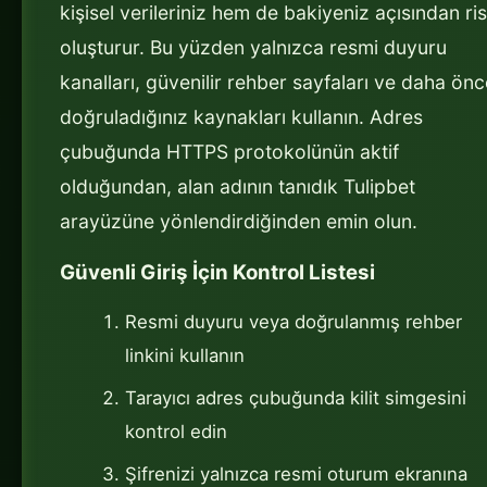
kişisel verileriniz hem de bakiyeniz açısından ri
oluşturur. Bu yüzden yalnızca resmi duyuru
kanalları, güvenilir rehber sayfaları ve daha önc
doğruladığınız kaynakları kullanın. Adres
çubuğunda HTTPS protokolünün aktif
olduğundan, alan adının tanıdık Tulipbet
arayüzüne yönlendirdiğinden emin olun.
Güvenli Giriş İçin Kontrol Listesi
Resmi duyuru veya doğrulanmış rehber
linkini kullanın
Tarayıcı adres çubuğunda kilit simgesini
kontrol edin
Şifrenizi yalnızca resmi oturum ekranına