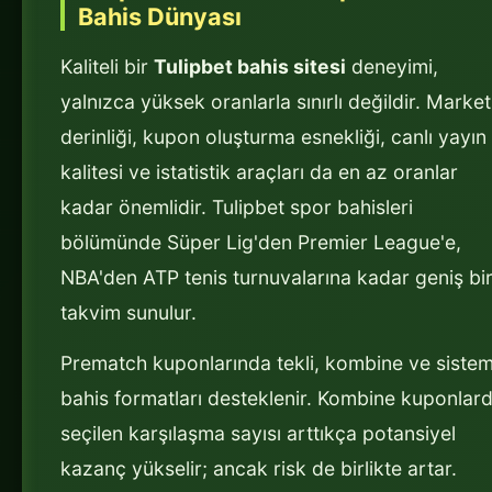
Bahis Dünyası
Kaliteli bir
Tulipbet bahis sitesi
deneyimi,
yalnızca yüksek oranlarla sınırlı değildir. Market
derinliği, kupon oluşturma esnekliği, canlı yayın
kalitesi ve istatistik araçları da en az oranlar
kadar önemlidir. Tulipbet spor bahisleri
bölümünde Süper Lig'den Premier League'e,
NBA'den ATP tenis turnuvalarına kadar geniş bi
takvim sunulur.
Prematch kuponlarında tekli, kombine ve siste
bahis formatları desteklenir. Kombine kuponlar
seçilen karşılaşma sayısı arttıkça potansiyel
kazanç yükselir; ancak risk de birlikte artar.