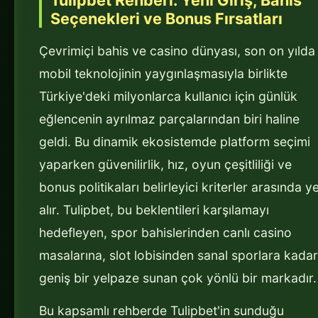
Seçenekleri ve Bonus Fırsatları
Çevrimiçi bahis ve casino dünyası, son on yılda
mobil teknolojinin yaygınlaşmasıyla birlikte
Türkiye'deki milyonlarca kullanıcı için günlük
eğlencenin ayrılmaz parçalarından biri haline
geldi. Bu dinamik ekosistemde platform seçimi
yaparken güvenilirlik, hız, oyun çeşitliliği ve
bonus politikaları belirleyici kriterler arasında y
alır. Tulipbet, bu beklentileri karşılamayı
hedefleyen, spor bahislerinden canlı casino
masalarına, slot lobisinden sanal sporlara kadar
geniş bir yelpaze sunan çok yönlü bir markadır.
Bu kapsamlı rehberde Tulipbet'in sunduğu