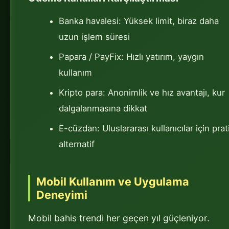
Banka havalesi: Yüksek limit, biraz daha
uzun işlem süresi
Papara / PayFix: Hızlı yatırım, yaygın
kullanım
Kripto para: Anonimlik ve hız avantajı, kur
dalgalanmasına dikkat
E-cüzdan: Uluslararası kullanıcılar için prat
alternatif
Mobil Kullanım ve Uygulama
Deneyimi
Mobil bahis trendi her geçen yıl güçleniyor.