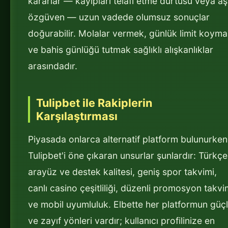
kararlar — kayıpları telafi etme dürtüsü veya aşı
özgüven — uzun vadede olumsuz sonuçlar
doğurabilir. Molalar vermek, günlük limit koym
ve bahis günlüğü tutmak sağlıklı alışkanlıklar
arasındadır.
Tulipbet ile Rakiplerin
Karşılaştırması
Piyasada onlarca alternatif platform bulunurken
Tulipbet'i öne çıkaran unsurlar şunlardır: Türkçe
arayüz ve destek kalitesi, geniş spor takvimi,
canlı casino çeşitliliği, düzenli promosyon takvi
ve mobil uyumluluk. Elbette her platformun güç
ve zayıf yönleri vardır; kullanıcı profilinize en