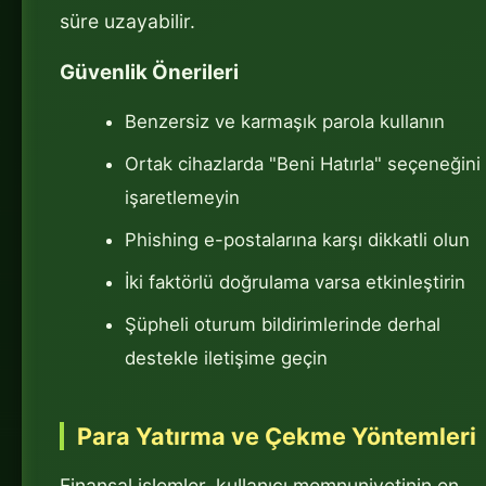
süre uzayabilir.
Güvenlik Önerileri
Benzersiz ve karmaşık parola kullanın
Ortak cihazlarda "Beni Hatırla" seçeneğini
işaretlemeyin
Phishing e-postalarına karşı dikkatli olun
İki faktörlü doğrulama varsa etkinleştirin
Şüpheli oturum bildirimlerinde derhal
destekle iletişime geçin
Para Yatırma ve Çekme Yöntemleri
Finansal işlemler, kullanıcı memnuniyetinin en