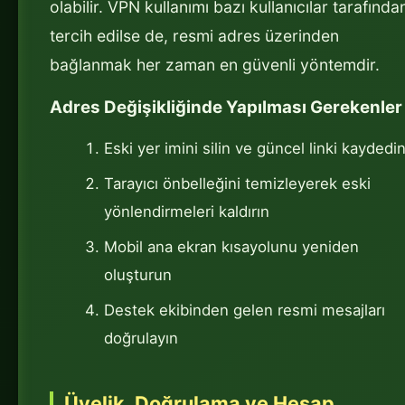
olabilir. VPN kullanımı bazı kullanıcılar tarafında
tercih edilse de, resmi adres üzerinden
bağlanmak her zaman en güvenli yöntemdir.
Adres Değişikliğinde Yapılması Gerekenler
Eski yer imini silin ve güncel linki kaydedi
Tarayıcı önbelleğini temizleyerek eski
yönlendirmeleri kaldırın
Mobil ana ekran kısayolunu yeniden
oluşturun
Destek ekibinden gelen resmi mesajları
doğrulayın
Üyelik, Doğrulama ve Hesap