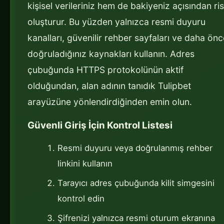
kişisel verileriniz hem de bakiyeniz açısından ri
oluşturur. Bu yüzden yalnızca resmi duyuru
kanalları, güvenilir rehber sayfaları ve daha önc
doğruladığınız kaynakları kullanın. Adres
çubuğunda HTTPS protokolünün aktif
olduğundan, alan adının tanıdık Tulipbet
arayüzüne yönlendirdiğinden emin olun.
Güvenli Giriş İçin Kontrol Listesi
Resmi duyuru veya doğrulanmış rehber
linkini kullanın
Tarayıcı adres çubuğunda kilit simgesini
kontrol edin
Şifrenizi yalnızca resmi oturum ekranına