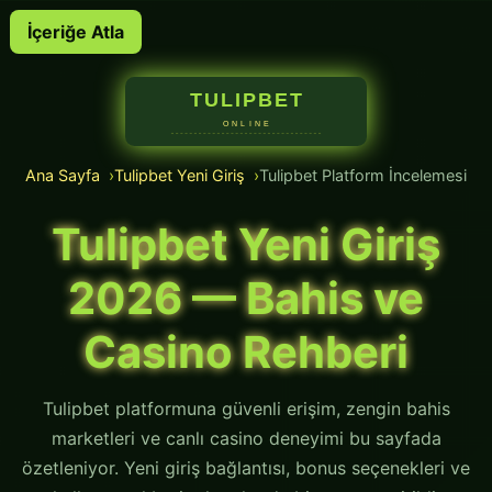
İçeriğe Atla
TULIPBET
ONLINE
Ana Sayfa
Tulipbet Yeni Giriş
Tulipbet Platform İncelemesi
Tulipbet Yeni Giriş
2026 — Bahis ve
Casino Rehberi
Tulipbet platformuna güvenli erişim, zengin bahis
marketleri ve canlı casino deneyimi bu sayfada
özetleniyor. Yeni giriş bağlantısı, bonus seçenekleri ve