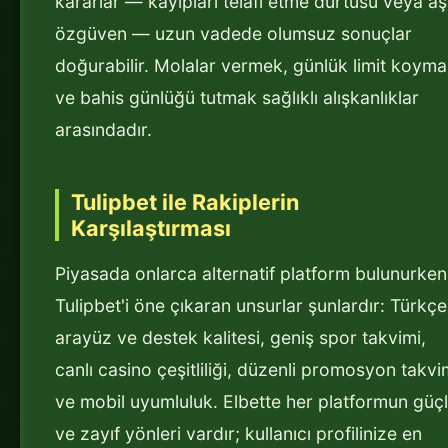
kararlar — kayıpları telafi etme dürtüsü veya aşı
özgüven — uzun vadede olumsuz sonuçlar
doğurabilir. Molalar vermek, günlük limit koym
ve bahis günlüğü tutmak sağlıklı alışkanlıklar
arasındadır.
Tulipbet ile Rakiplerin
Karşılaştırması
Piyasada onlarca alternatif platform bulunurken
Tulipbet'i öne çıkaran unsurlar şunlardır: Türkçe
arayüz ve destek kalitesi, geniş spor takvimi,
canlı casino çeşitliliği, düzenli promosyon takvi
ve mobil uyumluluk. Elbette her platformun güç
ve zayıf yönleri vardır; kullanıcı profilinize en