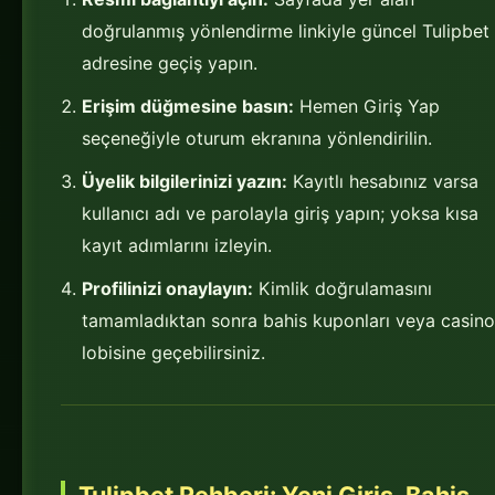
doğrulanmış yönlendirme linkiyle güncel Tulipbet
adresine geçiş yapın.
Erişim düğmesine basın:
Hemen Giriş Yap
seçeneğiyle oturum ekranına yönlendirilin.
Üyelik bilgilerinizi yazın:
Kayıtlı hesabınız varsa
kullanıcı adı ve parolayla giriş yapın; yoksa kısa
kayıt adımlarını izleyin.
Profilinizi onaylayın:
Kimlik doğrulamasını
tamamladıktan sonra bahis kuponları veya casin
lobisine geçebilirsiniz.
Tulipbet Rehberi: Yeni Giriş, Bahis