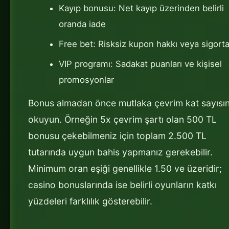
Kayıp bonusu: Net kayıp üzerinden belirli
oranda iade
Free bet: Risksiz kupon hakkı veya sigort
VIP programı: Sadakat puanları ve kişisel
promosyonlar
Bonus almadan önce mutlaka çevrim kat sayısın
okuyun. Örneğin 5x çevrim şartı olan 500 TL
bonusu çekebilmeniz için toplam 2.500 TL
tutarında uygun bahis yapmanız gerekebilir.
Minimum oran eşiği genellikle 1.50 ve üzeridir;
casino bonuslarında ise belirli oyunların katkı
yüzdeleri farklılık gösterebilir.