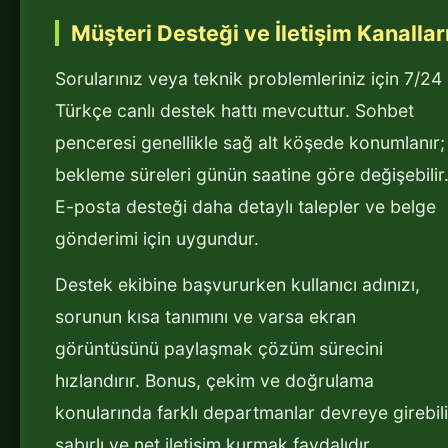
Müşteri Desteği ve İletişim Kanallar
Sorularınız veya teknik problemleriniz için 7/24
Türkçe canlı destek hattı mevcuttur. Sohbet
penceresi genellikle sağ alt köşede konumlanır;
bekleme süreleri günün saatine göre değişebilir
E-posta desteği daha detaylı talepler ve belge
gönderimi için uygundur.
Destek ekibine başvururken kullanıcı adınızı,
sorunun kısa tanımını ve varsa ekran
görüntüsünü paylaşmak çözüm sürecini
hızlandırır. Bonus, çekim ve doğrulama
konularında farklı departmanlar devreye girebili
sabırlı ve net iletişim kurmak faydalıdır.