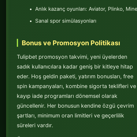
Anlık kazanç oyunları: Aviator, Plinko, Min
Sanal spor simülasyonları
Bonus ve Promosyon Politikası
Tulipbet promosyon takvimi, yeni üyelerden
sadık kullanıcılara kadar geniş bir kitleye hitap
eder. Hoş geldin paketi, yatırım bonusları, free
spin kampanyaları, kombine sigorta teklifleri ve
kayıp iade programları dönemsel olarak
güncellenir. Her bonusun kendine özgü çevrim
şartları, minimum oran limitleri ve geçerlilik
süreleri vardır.