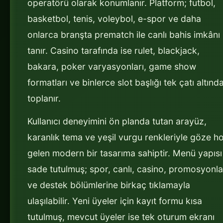
operatörü olarak konumlanır. Platform; futbol,
basketbol, tenis, voleybol, e-spor ve daha
onlarca branşta prematch ile canlı bahis imkânı
tanır. Casino tarafında ise rulet, blackjack,
bakara, poker varyasyonları, game show
formatları ve binlerce slot başlığı tek çatı altınd
toplanır.
Kullanıcı deneyimini ön planda tutan arayüz,
karanlık tema ve yeşil vurgu renkleriyle göze h
gelen modern bir tasarıma sahiptir. Menü yapısı
sade tutulmuş; spor, canlı, casino, promosyonla
ve destek bölümlerine birkaç tıklamayla
ulaşılabilir. Yeni üyeler için kayıt formu kısa
tutulmuş, mevcut üyeler ise tek oturum ekranı