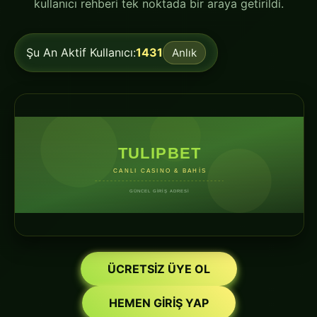
kullanıcı rehberi tek noktada bir araya getirildi.
Şu An Aktif Kullanıcı:
1431
Anlık
TULIPBET
CANLI CASINO & BAHİS
GÜNCEL GİRİŞ ADRESİ
ÜCRETSIZ ÜYE OL
HEMEN GIRIŞ YAP