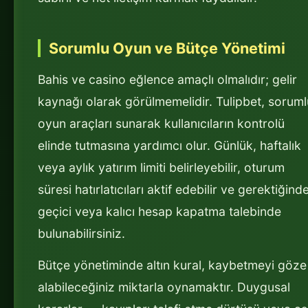
Sorumlu Oyun ve Bütçe Yönetimi
Bahis ve casino eğlence amaçlı olmalıdır; gelir
kaynağı olarak görülmemelidir. Tulipbet, soruml
oyun araçları sunarak kullanıcıların kontrolü
elinde tutmasına yardımcı olur. Günlük, haftalık
veya aylık yatırım limiti belirleyebilir, oturum
süresi hatırlatıcıları aktif edebilir ve gerektiğind
geçici veya kalıcı hesap kapatma talebinde
bulunabilirsiniz.
Bütçe yönetiminde altın kural, kaybetmeyi göze
alabileceğiniz miktarla oynamaktır. Duygusal