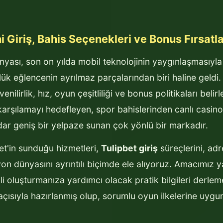
i Giriş, Bahis Seçenekleri ve Bonus Fırsatla
yası, son on yılda mobil teknolojinin yaygınlaşmasıyla 
nlük eğlencenin ayrılmaz parçalarından biri haline geld
ilirlik, hız, oyun çeşitliliği ve bonus politikaları belirl
i karşılamayı hedefleyen, spor bahislerinden canlı casin
dar geniş bir yelpaze sunan çok yönlü bir markadır.
t'in sunduğu hizmetleri,
Tulipbet giriş
süreçlerini, adr
yon dünyasını ayrıntılı biçimde ele alıyoruz. Amacımız 
fili oluşturmanıza yardımcı olacak pratik bilgileri derlem
açısıyla hazırlanmış olup, sorumlu oyun ilkelerine uygu