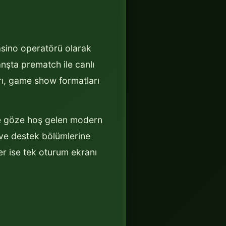
 casino operatörü olarak
nşta prematch ile canlı
arı, game show formatları
yle göze hoş gelen modern
 ve destek bölümlerine
ler ise tek oturum ekranı