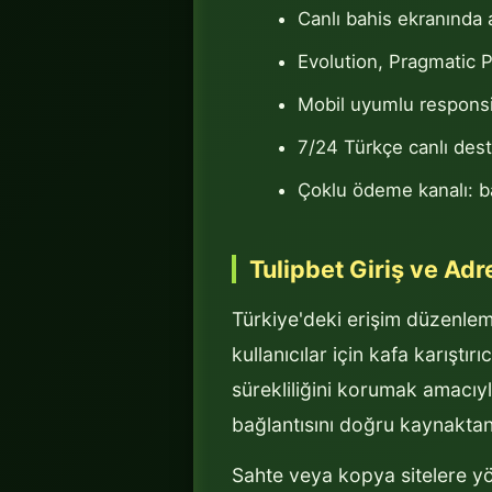
Canlı bahis ekranında a
Evolution, Pragmatic Pl
Mobil uyumlu responsi
7/24 Türkçe canlı dest
Çoklu ödeme kanalı: ba
Tulipbet Giriş ve Ad
Türkiye'deki erişim düzenlem
kullanıcılar için kafa karışt
sürekliliğini korumak amacıy
bağlantısını doğru kaynaktan
Sahte veya kopya sitelere yön