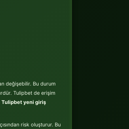
an değişebilir. Bu durum
ürdür. Tulipbet de erişim
a
Tulipbet yeni giriş
ısından risk oluşturur. Bu