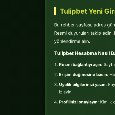
Tulipbet Yeni Gir
Bu rehber sayfası, adres gün
Resmi duyuruları takip edin,
yönlendirme alın.
Tulipbet Hesabına Nasıl Ba
Resmi bağlantıyı açın:
Sayfad
Erişim düğmesine basın:
Hem
Üyelik bilgilerinizi yazın:
Kayı
izleyin.
Profilinizi onaylayın:
Kimlik d