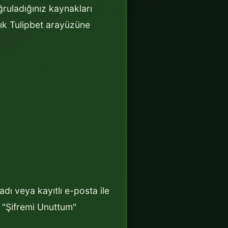
ruladığınız kaynakları
ık Tulipbet arayüzüne
adı veya kayıtlı e-posta ile
z "Şifremi Unuttum"