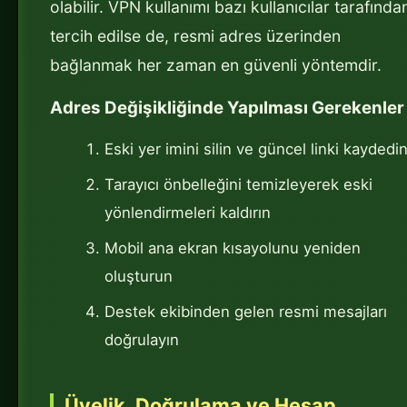
olabilir. VPN kullanımı bazı kullanıcılar tarafında
tercih edilse de, resmi adres üzerinden
bağlanmak her zaman en güvenli yöntemdir.
Adres Değişikliğinde Yapılması Gerekenler
Eski yer imini silin ve güncel linki kaydedi
Tarayıcı önbelleğini temizleyerek eski
yönlendirmeleri kaldırın
Mobil ana ekran kısayolunu yeniden
oluşturun
Destek ekibinden gelen resmi mesajları
doğrulayın
Üyelik, Doğrulama ve Hesap