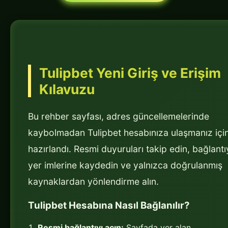
Tulipbet Yeni Giriş ve Erişim
Kılavuzu
Bu rehber sayfası, adres güncellemelerinde
kaybolmadan Tulipbet hesabınıza ulaşmanız içi
hazırlandı. Resmi duyuruları takip edin, bağlantı
yer imlerine kaydedin ve yalnızca doğrulanmış
kaynaklardan yönlendirme alın.
Tulipbet Hesabına Nasıl Bağlanılır?
Resmi bağlantıyı açın:
Sayfada yer alan