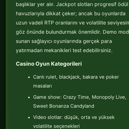
başlıklar yer alır. Jackpot slotları progresif ödül
havuzlarıyla dikkat çeker; ancak bu oyunlarda
uzun vadeli RTP oranlarını ve volatilite seviyesin
göz önünde bulundurmak önemlidir. Demo mo
sunan sağlayıcı oyunlarında gerçek para
yatırmadan mekanikleri test edebilirsiniz.
Casino Oyun Kategorileri
Canlı rulet, blackjack, bakara ve poker
masaları
Game show: Crazy Time, Monopoly Live,
Sweet Bonanza Candyland
Video slotlar: düşük, orta ve yüksek
volatilite seçenekleri