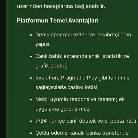
üzerinden hesaplarına bağlanabilir.
Platformun Temel Avantajları
Geniş spor marketleri ve rekabetçi oran
yapısı
Canlı bahis ekranında anlık istatistik ve
grafik desteği
Evolution, Pragmatic Play gibi tanınmış
sağlayıcılarla casino lobisi
Mobil uyumlu responsive tasarım; ek
uygulama gerektirmez
7/24 Türkçe canlı destek ve e-posta hattı
Çoklu ödeme kanalı: banka transferi, e-