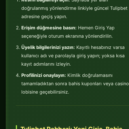
doğrulanmış yönlendirme linkiyle güncel Tulipbet
adresine geçiş yapın.
Erişim düğmesine basın:
Hemen Giriş Yap
seçeneğiyle oturum ekranına yönlendirilin.
Üyelik bilgilerinizi yazın:
Kayıtlı hesabınız varsa
kullanıcı adı ve parolayla giriş yapın; yoksa kısa
kayıt adımlarını izleyin.
Profilinizi onaylayın:
Kimlik doğrulamasını
tamamladıktan sonra bahis kuponları veya casin
lobisine geçebilirsiniz.
Tulipbet Rehberi: Yeni Giriş, Bahis