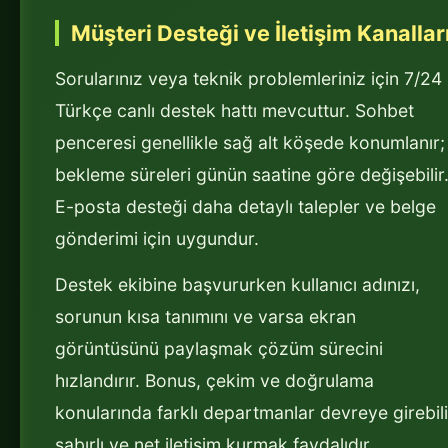
Müşteri Desteği ve İletişim Kanallar
Sorularınız veya teknik problemleriniz için 7/24
Türkçe canlı destek hattı mevcuttur. Sohbet
penceresi genellikle sağ alt köşede konumlanır;
bekleme süreleri günün saatine göre değişebilir
E-posta desteği daha detaylı talepler ve belge
gönderimi için uygundur.
Destek ekibine başvururken kullanıcı adınızı,
sorunun kısa tanımını ve varsa ekran
görüntüsünü paylaşmak çözüm sürecini
hızlandırır. Bonus, çekim ve doğrulama
konularında farklı departmanlar devreye girebili
sabırlı ve net iletişim kurmak faydalıdır.