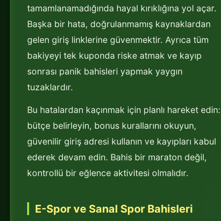
tamamlanamadığında hayal kırıklığına yol açar.
Başka bir hata, doğrulanmamış kaynaklardan
gelen giriş linklerine güvenmektir. Ayrıca tüm
bakiyeyi tek kuponda riske atmak ve kayıp
sonrası panik bahisleri yapmak yaygın
tuzaklardır.
Bu hatalardan kaçınmak için planlı hareket edin:
bütçe belirleyin, bonus kurallarını okuyun,
güvenilir giriş adresi kullanın ve kayıpları kabul
ederek devam edin. Bahis bir maraton değil,
kontrollü bir eğlence aktivitesi olmalıdır.
E-Spor ve Sanal Spor Bahisleri