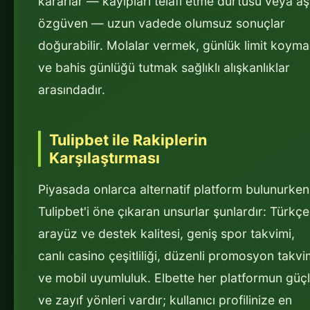
kararlar — kayıpları telafi etme dürtüsü veya aşı
özgüven — uzun vadede olumsuz sonuçlar
doğurabilir. Molalar vermek, günlük limit koym
ve bahis günlüğü tutmak sağlıklı alışkanlıklar
arasındadır.
Tulipbet ile Rakiplerin
Karşılaştırması
Piyasada onlarca alternatif platform bulunurken
Tulipbet'i öne çıkaran unsurlar şunlardır: Türkçe
arayüz ve destek kalitesi, geniş spor takvimi,
canlı casino çeşitliliği, düzenli promosyon takvi
ve mobil uyumluluk. Elbette her platformun güç
ve zayıf yönleri vardır; kullanıcı profilinize en