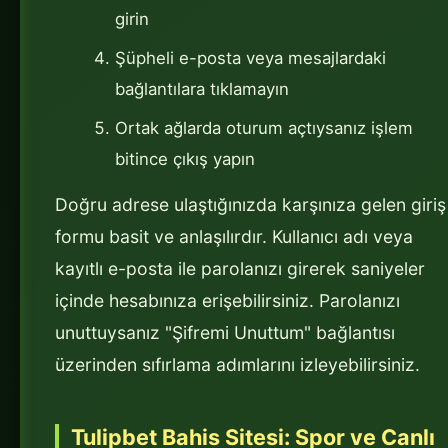
girin
Şüpheli e-posta veya mesajlardaki
bağlantılara tıklamayın
Ortak ağlarda oturum açtıysanız işlem
bitince çıkış yapın
Doğru adrese ulaştığınızda karşınıza gelen giriş
formu basit ve anlaşılırdır. Kullanıcı adı veya
kayıtlı e-posta ile parolanızı girerek saniyeler
içinde hesabınıza erişebilirsiniz. Parolanızı
unuttuysanız "Şifremi Unuttum" bağlantısı
üzerinden sıfırlama adımlarını izleyebilirsiniz.
Tulipbet Bahis Sitesi: Spor ve Canlı