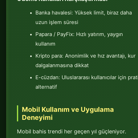
Banka havalesi: Yüksek limit, biraz daha
uzun işlem süresi
Papara / PayFix: Hızlı yatırım, yaygın
kullanım
Kripto para: Anonimlik ve hız avantajı, kur
dalgalanmasına dikkat
E-cüzdan: Uluslararası kullanıcılar için prat
alternatif
Mobil Kullanım ve Uygulama
Deneyimi
Mobil bahis trendi her geçen yıl güçleniyor.