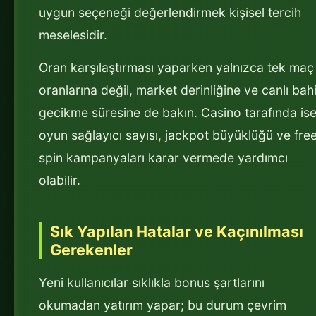
uygun seçeneği değerlendirmek kişisel tercih
meselesidir.
Oran karşılaştırması yaparken yalnızca tek maç
oranlarına değil, market derinliğine ve canlı bah
gecikme süresine de bakın. Casino tarafında is
oyun sağlayıcı sayısı, jackpot büyüklüğü ve fre
spin kampanyaları karar vermede yardımcı
olabilir.
Sık Yapılan Hatalar ve Kaçınılması
Gerekenler
Yeni kullanıcılar sıklıkla bonus şartlarını
okumadan yatırım yapar; bu durum çevrim