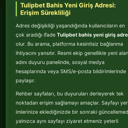
Tulipbet Bahis Yeni Giriş Adresi:
Erişim Sürekliliği
Adres değişikliği yaşandığında kullanıcıların en
çok aradığı ifade
Tulipbet bahis yeni giriş adre
olur. Bu arama, platforma kesintisiz bağlanma
ihtiyacını yansıtır. Resmi ekip genellikle yeni ala
adını duyuru panelinde, sosyal medya
hesaplarında veya SMS/e-posta bildirimlerinde
paylaşır.
Rehber sayfaları, bu duyuruları derleyerek tek
noktadan erişim sağlamayı amaçlar. Sayfayı yer
imlerinize eklediğinizde bir sonraki güncelleme
yalnızca aynı sayfayı ziyaret etmeniz yeterli