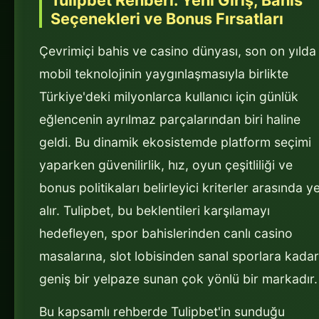
Seçenekleri ve Bonus Fırsatları
Çevrimiçi bahis ve casino dünyası, son on yılda
mobil teknolojinin yaygınlaşmasıyla birlikte
Türkiye'deki milyonlarca kullanıcı için günlük
eğlencenin ayrılmaz parçalarından biri haline
geldi. Bu dinamik ekosistemde platform seçimi
yaparken güvenilirlik, hız, oyun çeşitliliği ve
bonus politikaları belirleyici kriterler arasında y
alır. Tulipbet, bu beklentileri karşılamayı
hedefleyen, spor bahislerinden canlı casino
masalarına, slot lobisinden sanal sporlara kadar
geniş bir yelpaze sunan çok yönlü bir markadır.
Bu kapsamlı rehberde Tulipbet'in sunduğu