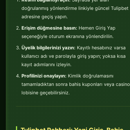
doğrulanmış yönlendirme linkiyle güncel Tulipbet
adresine geçiş yapın.
Erişim düğmesine basın:
Hemen Giriş Yap
seçeneğiyle oturum ekranına yönlendirilin.
Üyelik bilgilerinizi yazın:
Kayıtlı hesabınız varsa
kullanıcı adı ve parolayla giriş yapın; yoksa kısa
kayıt adımlarını izleyin.
Profilinizi onaylayın:
Kimlik doğrulamasını
tamamladıktan sonra bahis kuponları veya casin
lobisine geçebilirsiniz.
Tulipbet Rehberi: Yeni Giriş, Bahis