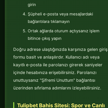
girin
Şüpheli e-posta veya mesajlardaki
bağlantılara tıklamayın
Ortak ağlarda oturum açtıysanız işlem
bitince çıkış yapın
Doğru adrese ulaştığınızda karşınıza gelen giriş
formu basit ve anlaşılırdır. Kullanıcı adı veya
kayıtlı e-posta ile parolanızı girerek saniyeler
içinde hesabınıza erişebilirsiniz. Parolanızı
unuttuysanız "Şifremi Unuttum" bağlantısı
üzerinden sıfırlama adımlarını izleyebilirsiniz.
Tulipbet Bahis Sitesi: Spor ve Canlı