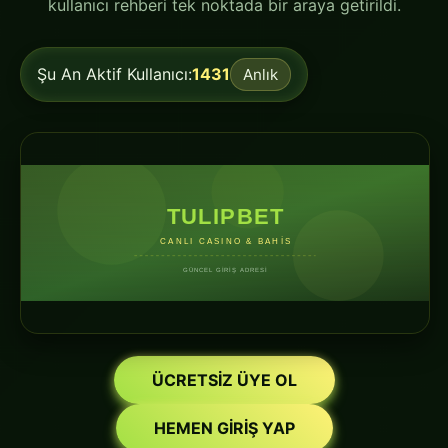
kullanıcı rehberi tek noktada bir araya getirildi.
Şu An Aktif Kullanıcı:
1431
Anlık
TULIPBET
CANLI CASINO & BAHİS
GÜNCEL GİRİŞ ADRESİ
ÜCRETSIZ ÜYE OL
HEMEN GIRIŞ YAP