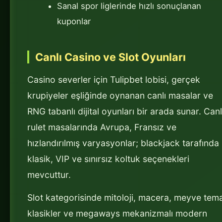
Sanal spor liglerinde hızlı sonuçlanan
kuponlar
Canlı Casino ve Slot Oyunları
Casino severler için Tulipbet lobisi, gerçek
krupiyeler eşliğinde oynanan canlı masalar ve
RNG tabanlı dijital oyunları bir arada sunar. Canl
rulet masalarında Avrupa, Fransız ve
hızlandırılmış varyasyonlar; blackjack tarafında
klasik, VIP ve sınırsız koltuk seçenekleri
mevcuttur.
Slot kategorisinde mitoloji, macera, meyve tema
klasikler ve megaways mekanizmalı modern