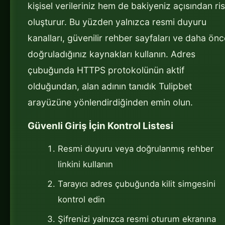
kişisel verileriniz hem de bakiyeniz açısından ri
oluşturur. Bu yüzden yalnızca resmi duyuru
kanalları, güvenilir rehber sayfaları ve daha önc
doğruladığınız kaynakları kullanın. Adres
çubuğunda HTTPS protokolünün aktif
olduğundan, alan adının tanıdık Tulipbet
arayüzüne yönlendirdiğinden emin olun.
Güvenli Giriş İçin Kontrol Listesi
Resmi duyuru veya doğrulanmış rehber
linkini kullanın
Tarayıcı adres çubuğunda kilit simgesini
kontrol edin
Şifrenizi yalnızca resmi oturum ekranına