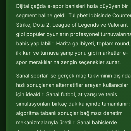
Dijital çağda e-spor bahisleri hızla büyüyen bir
segment haline geldi. Tulipbet lobisinde Counte
Strike, Dota 2, League of Legends ve Valorant
gibi popüler oyunların profesyonel turnuvaların
bahis yapılabilir. Harita galibiyeti, toplam round,
ilk kan ve turnuva şampiyonu gibi marketler e-
spor meraklılarına zengin seçenekler sunar.
Sanal sporlar ise gerçek maç takviminin dışında
hızlı sonuçlanan alternatifler arayan kullanıcılar
için idealdir. Sanal futbol, at yarışı ve tenis
simülasyonları birkaç dakika içinde tamamlanır;
algoritma tabanlı sonuçlar bağımsız denetim
mekanizmalarıyla üretilir. Sanal bahislerde