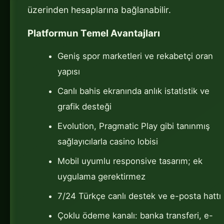
üzerinden hesaplarına bağlanabilir.
Platformun Temel Avantajları
Geniş spor marketleri ve rekabetçi oran
yapısı
Canlı bahis ekranında anlık istatistik ve
grafik desteği
Evolution, Pragmatic Play gibi tanınmış
sağlayıcılarla casino lobisi
Mobil uyumlu responsive tasarım; ek
uygulama gerektirmez
7/24 Türkçe canlı destek ve e-posta hattı
Çoklu ödeme kanalı: banka transferi, e-