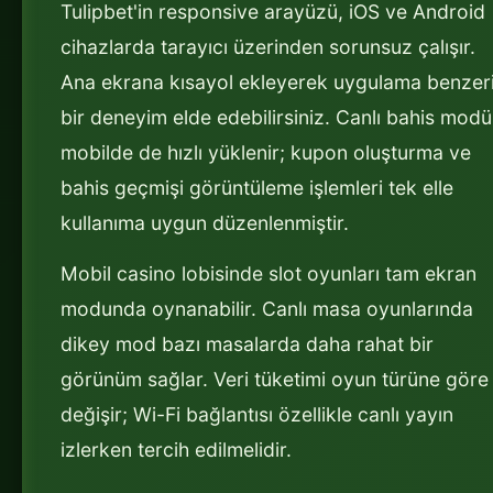
Tulipbet'in responsive arayüzü, iOS ve Android
cihazlarda tarayıcı üzerinden sorunsuz çalışır.
Ana ekrana kısayol ekleyerek uygulama benzer
bir deneyim elde edebilirsiniz. Canlı bahis modü
mobilde de hızlı yüklenir; kupon oluşturma ve
bahis geçmişi görüntüleme işlemleri tek elle
kullanıma uygun düzenlenmiştir.
Mobil casino lobisinde slot oyunları tam ekran
modunda oynanabilir. Canlı masa oyunlarında
dikey mod bazı masalarda daha rahat bir
görünüm sağlar. Veri tüketimi oyun türüne göre
değişir; Wi-Fi bağlantısı özellikle canlı yayın
izlerken tercih edilmelidir.