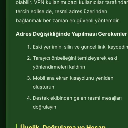
olabilir. VPN kullanımı bazı kullanıcılar tarafında
tercih edilse de, resmi adres üzerinden
bağlanmak her zaman en güvenli yöntemdir.
Adres Değişikliğinde Yapılması Gerekenler
Eski yer imini silin ve güncel linki kaydedi
Tarayıcı önbelleğini temizleyerek eski
yönlendirmeleri kaldırın
Mobil ana ekran kısayolunu yeniden
oluşturun
Destek ekibinden gelen resmi mesajları
doğrulayın
Üyelik, Doğrulama ve Hesap