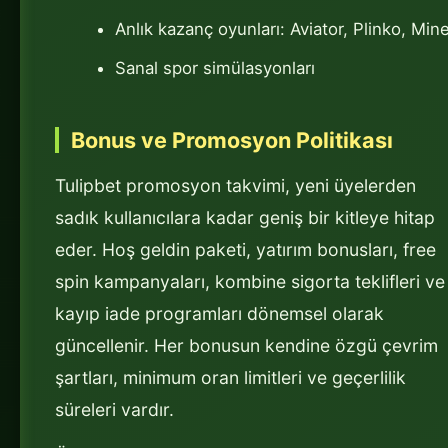
Anlık kazanç oyunları: Aviator, Plinko, Min
Sanal spor simülasyonları
Bonus ve Promosyon Politikası
Tulipbet promosyon takvimi, yeni üyelerden
sadık kullanıcılara kadar geniş bir kitleye hitap
eder. Hoş geldin paketi, yatırım bonusları, free
spin kampanyaları, kombine sigorta teklifleri ve
kayıp iade programları dönemsel olarak
güncellenir. Her bonusun kendine özgü çevrim
şartları, minimum oran limitleri ve geçerlilik
süreleri vardır.