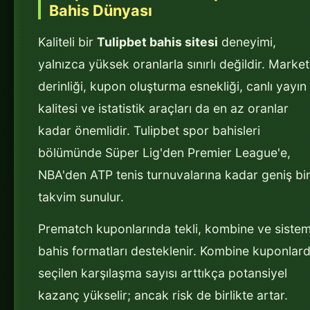
Bahis Dünyası
Kaliteli bir
Tulipbet bahis sitesi
deneyimi,
yalnızca yüksek oranlarla sınırlı değildir. Market
derinliği, kupon oluşturma esnekliği, canlı yayın
kalitesi ve istatistik araçları da en az oranlar
kadar önemlidir. Tulipbet spor bahisleri
bölümünde Süper Lig'den Premier League'e,
NBA'den ATP tenis turnuvalarına kadar geniş bi
takvim sunulur.
Prematch kuponlarında tekli, kombine ve siste
bahis formatları desteklenir. Kombine kuponlar
seçilen karşılaşma sayısı arttıkça potansiyel
kazanç yükselir; ancak risk de birlikte artar.