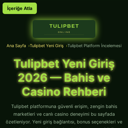
İçeriğe Atla
TULIPBET
ONLINE
Ana Sayfa
Tulipbet Yeni Giriş
Tulipbet Platform İncelemesi
Tulipbet Yeni Giriş
2026 — Bahis ve
Casino Rehberi
Tulipbet platformuna güvenli erişim, zengin bahis
marketleri ve canlı casino deneyimi bu sayfada
özetleniyor. Yeni giriş bağlantısı, bonus seçenekleri ve