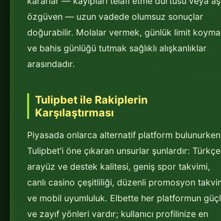
kararlar — kayıpları telafi etme dürtüsü veya aşı
özgüven — uzun vadede olumsuz sonuçlar
doğurabilir. Molalar vermek, günlük limit koym
ve bahis günlüğü tutmak sağlıklı alışkanlıklar
arasındadır.
Tulipbet ile Rakiplerin
Karşılaştırması
Piyasada onlarca alternatif platform bulunurken
Tulipbet'i öne çıkaran unsurlar şunlardır: Türkçe
arayüz ve destek kalitesi, geniş spor takvimi,
canlı casino çeşitliliği, düzenli promosyon takvi
ve mobil uyumluluk. Elbette her platformun güç
ve zayıf yönleri vardır; kullanıcı profilinize en