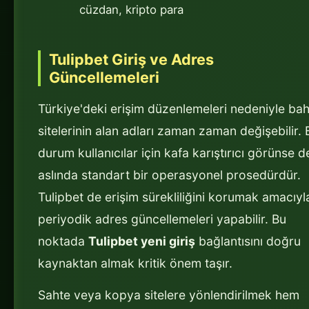
cüzdan, kripto para
Tulipbet Giriş ve Adres
Güncellemeleri
Türkiye'deki erişim düzenlemeleri nedeniyle bah
sitelerinin alan adları zaman zaman değişebilir. 
durum kullanıcılar için kafa karıştırıcı görünse d
aslında standart bir operasyonel prosedürdür.
Tulipbet de erişim sürekliliğini korumak amacıyl
periyodik adres güncellemeleri yapabilir. Bu
noktada
Tulipbet yeni giriş
bağlantısını doğru
kaynaktan almak kritik önem taşır.
Sahte veya kopya sitelere yönlendirilmek hem