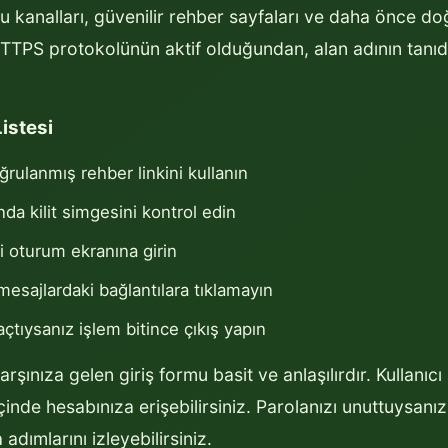
 kanalları, güvenilir rehber sayfaları ve daha önce doğ
TTPS protokolünün aktif olduğundan, alan adının tanıd
Listesi
ulanmış rehber linkini kullanın
da kilit simgesini kontrol edin
mi oturum ekranına girin
esajlardaki bağlantılara tıklamayın
çtıysanız işlem bitince çıkış yapın
şınıza gelen giriş formu basit ve anlaşılırdır. Kullanıcı 
içinde hesabınıza erişebilirsiniz. Parolanızı unuttuysanı
adımlarını izleyebilirsiniz.