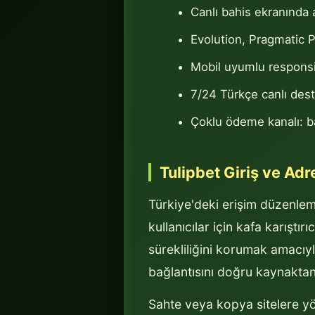
Canlı bahis ekranında a
Evolution, Pragmatic Pl
Mobil uyumlu responsi
7/24 Türkçe canlı dest
Çoklu ödeme kanalı: ba
Tulipbet Giriş ve Ad
Türkiye'deki erişim düzenlem
kullanıcılar için kafa karışt
sürekliliğini korumak amacıy
bağlantısını doğru kaynaktan
Sahte veya kopya sitelere yön