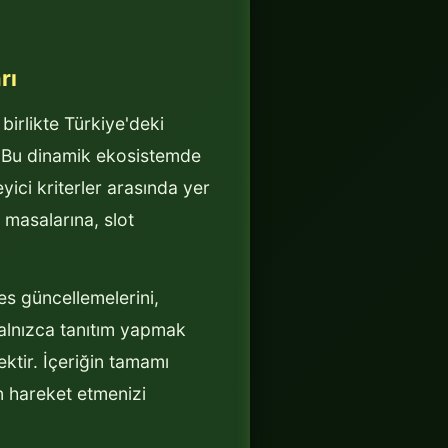
rı
birlikte Türkiye'deki
i. Bu dinamik ekosistemde
eyici kriterler arasında yer
o masalarına, slot
es güncellemelerini,
yalnızca tanıtım yapmak
ektir. İçeriğin tamamı
n hareket etmenizi