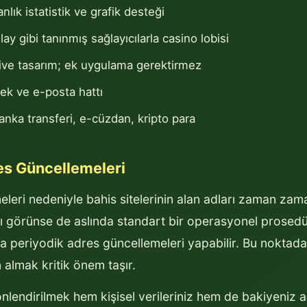
nlık istatistik ve grafik desteği
ay gibi tanınmış sağlayıcılarla casino lobisi
ve tasarım; ek uygulama gerektirmez
ek ve e-posta hattı
nka transferi, e-cüzdan, kripto para
res Güncellemeleri
eleri nedeniyle bahis sitelerinin alan adları zaman zam
ırıcı görünse de aslında standart bir operasyonel prosed
la periyodik adres güncellemeleri yapabilir. Bu noktad
 almak kritik önem taşır.
lendirilmek hem kişisel verileriniz hem de bakiyeniz aç