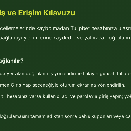
iş ve Erişim Kılavuzu
cellemelerinde kaybolmadan Tulipbet hesabınıza ulaşma
 bağlantıyı yer imlerine kaydedin ve yalnızca doğrulan
ğlanılır?
a yer alan doğrulanmış yönlendirme linkiyle güncel Tulipbe
en Giriş Yap seçeneğiyle oturum ekranına yönlendirilin.
tlı hesabınız varsa kullanıcı adı ve parolayla giriş yapın; yo
oğrulamasını tamamladıktan sonra bahis kuponları veya casi