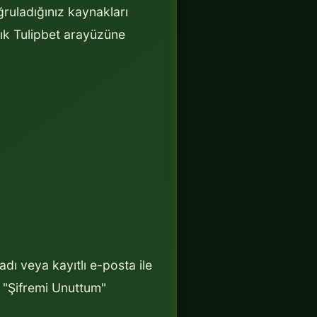
ruladığınız kaynakları
ık Tulipbet arayüzüne
adı veya kayıtlı e-posta ile
z "Şifremi Unuttum"