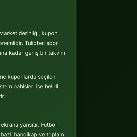
 Market derinliği, kupon
 önemlidir. Tulipbet spor
ına kadar geniş bir takvim
ine kuponlarda seçilen
tem bahisleri ise belirli
ir.
ekrana yansıtır. Futbol
k bazlı handikap ve toplam