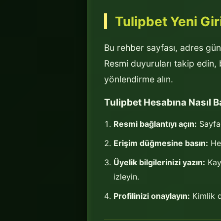
Tulipbet Yeni Gir
Bu rehber sayfası, adres gün
Resmi duyuruları takip edin,
yönlendirme alın.
Tulipbet Hesabına Nasıl Ba
Resmi bağlantıyı açın:
Sayfad
Erişim düğmesine basın:
Hem
Üyelik bilgilerinizi yazın:
Kayı
izleyin.
Profilinizi onaylayın:
Kimlik d