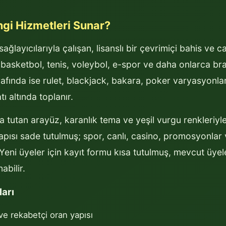
ngi Hizmetleri Sunar?
 sağlayıcılarıyla çalışan, lisanslı bir çevrimiçi bahis ve
 basketbol, tenis, voleybol, e-spor ve daha onlarca bra
rafında ise rulet, blackjack, bakara, poker varyasyonl
tı altında toplanır.
da tutan arayüz, karanlık tema ve yeşil vurgu renkleri
yapısı sade tutulmuş; spor, canlı, casino, promosyonlar
r. Yeni üyeler için kayıt formu kısa tutulmuş, mevcut üye
abilir.
arı
ve rekabetçi oran yapısı