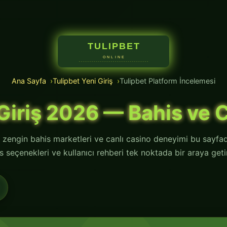
TULIPBET
ONLINE
Ana Sayfa
Tulipbet Yeni Giriş
Tulipbet Platform İncelemesi
 Giriş 2026 — Bahis ve 
 zengin bahis marketleri ve canlı casino deneyimi bu sayfada
s seçenekleri ve kullanıcı rehberi tek noktada bir araya getir