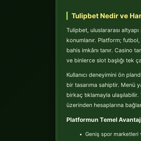
Tulipbet Nedir ve Ha
Tulipbet, uluslararası altyapı
konumlanır. Platform; futbol,
bahis imkânı tanır. Casino ta
ve binlerce slot başlığı tek ça
Kullanıcı deneyimini ön plan
bir tasarıma sahiptir. Menü 
birkaç tıklamayla ulaşılabili
üzerinden hesaplarına bağlan
Platformun Temel Avantajl
Geniş spor marketleri 