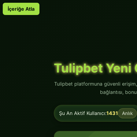
İçeriğe Atla
Tulipbet Yeni
Tulipbet platformuna güvenli erişim,
bağlantısı, bonu
Şu An Aktif Kullanıcı:
1431
Anlık