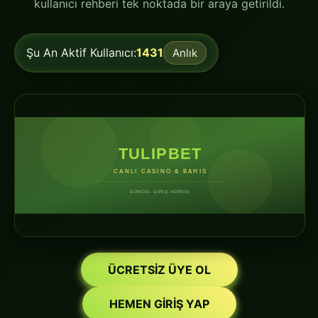
kullanıcı rehberi tek noktada bir araya getirildi.
Şu An Aktif Kullanıcı:
1431
Anlık
TULIPBET
CANLI CASINO & BAHİS
GÜNCEL GİRİŞ ADRESİ
ÜCRETSIZ ÜYE OL
HEMEN GIRIŞ YAP