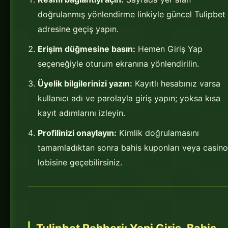
doğrulanmış yönlendirme linkiyle güncel Tulipbet
adresine geçiş yapın.
Erişim düğmesine basın:
Hemen Giriş Yap
seçeneğiyle oturum ekranına yönlendirilin.
Üyelik bilgilerinizi yazın:
Kayıtlı hesabınız varsa
kullanıcı adı ve parolayla giriş yapın; yoksa kısa
kayıt adımlarını izleyin.
Profilinizi onaylayın:
Kimlik doğrulamasını
tamamladıktan sonra bahis kuponları veya casin
lobisine geçebilirsiniz.
Tulipbet Rehberi: Yeni Giriş, Bahis