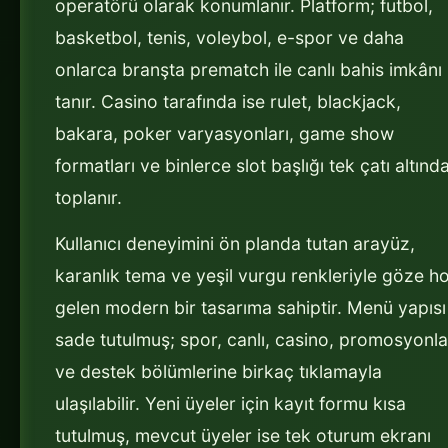
operatörü olarak konumlanır. Platform; futbol,
basketbol, tenis, voleybol, e-spor ve daha
onlarca branşta prematch ile canlı bahis imkânı
tanır. Casino tarafında ise rulet, blackjack,
bakara, poker varyasyonları, game show
formatları ve binlerce slot başlığı tek çatı altınd
toplanır.
Kullanıcı deneyimini ön planda tutan arayüz,
karanlık tema ve yeşil vurgu renkleriyle göze h
gelen modern bir tasarıma sahiptir. Menü yapısı
sade tutulmuş; spor, canlı, casino, promosyonla
ve destek bölümlerine birkaç tıklamayla
ulaşılabilir. Yeni üyeler için kayıt formu kısa
tutulmuş, mevcut üyeler ise tek oturum ekranı