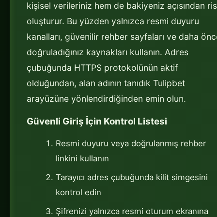
kişisel verileriniz hem de bakiyeniz açısından ri
oluşturur. Bu yüzden yalnızca resmi duyuru
kanalları, güvenilir rehber sayfaları ve daha önc
doğruladığınız kaynakları kullanın. Adres
çubuğunda HTTPS protokolünün aktif
olduğundan, alan adının tanıdık Tulipbet
arayüzüne yönlendirdiğinden emin olun.
Güvenli Giriş İçin Kontrol Listesi
Resmi duyuru veya doğrulanmış rehber
linkini kullanın
Tarayıcı adres çubuğunda kilit simgesini
kontrol edin
Şifrenizi yalnızca resmi oturum ekranına