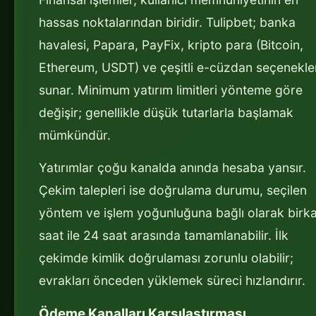
hassas noktalarından biridir. Tulipbet; banka
havalesi, Papara, PayFix, kripto para (Bitcoin,
Ethereum, USDT) ve çeşitli e-cüzdan seçenekle
sunar. Minimum yatırım limitleri yönteme göre
değişir; genellikle düşük tutarlarla başlamak
mümkündür.
Yatırımlar çoğu kanalda anında hesaba yansır.
Çekim talepleri ise doğrulama durumu, seçilen
yöntem ve işlem yoğunluğuna bağlı olarak birk
saat ile 24 saat arasında tamamlanabilir. İlk
çekimde kimlik doğrulaması zorunlu olabilir;
evrakları önceden yüklemek süreci hızlandırır.
Ödeme Kanalları Karşılaştırması