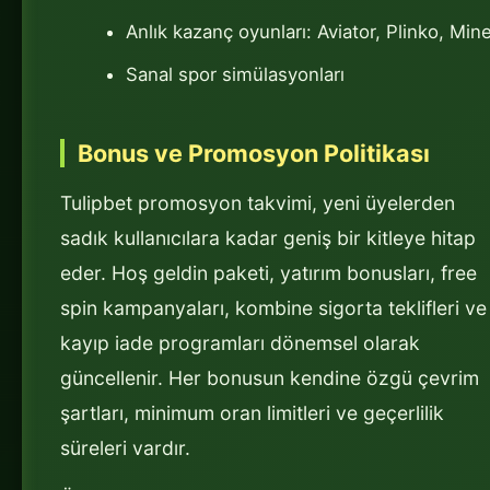
Anlık kazanç oyunları: Aviator, Plinko, Min
Sanal spor simülasyonları
Bonus ve Promosyon Politikası
Tulipbet promosyon takvimi, yeni üyelerden
sadık kullanıcılara kadar geniş bir kitleye hitap
eder. Hoş geldin paketi, yatırım bonusları, free
spin kampanyaları, kombine sigorta teklifleri ve
kayıp iade programları dönemsel olarak
güncellenir. Her bonusun kendine özgü çevrim
şartları, minimum oran limitleri ve geçerlilik
süreleri vardır.