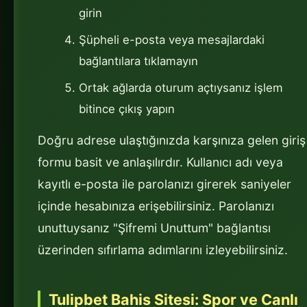
girin
Şüpheli e-posta veya mesajlardaki
bağlantılara tıklamayın
Ortak ağlarda oturum açtıysanız işlem
bitince çıkış yapın
Doğru adrese ulaştığınızda karşınıza gelen giriş
formu basit ve anlaşılırdır. Kullanıcı adı veya
kayıtlı e-posta ile parolanızı girerek saniyeler
içinde hesabınıza erişebilirsiniz. Parolanızı
unuttuysanız "Şifremi Unuttum" bağlantısı
üzerinden sıfırlama adımlarını izleyebilirsiniz.
Tulipbet Bahis Sitesi: Spor ve Canlı