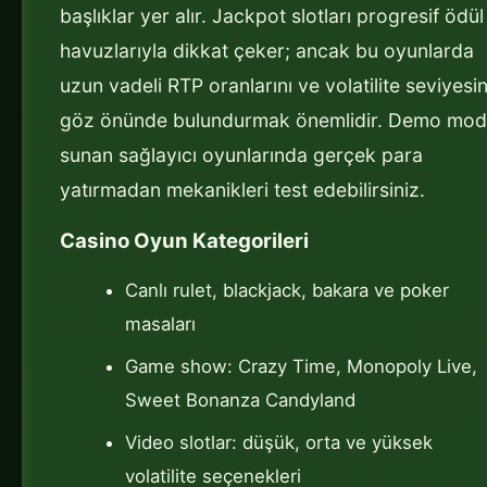
başlıklar yer alır. Jackpot slotları progresif ödül
havuzlarıyla dikkat çeker; ancak bu oyunlarda
uzun vadeli RTP oranlarını ve volatilite seviyesin
göz önünde bulundurmak önemlidir. Demo mo
sunan sağlayıcı oyunlarında gerçek para
yatırmadan mekanikleri test edebilirsiniz.
Casino Oyun Kategorileri
Canlı rulet, blackjack, bakara ve poker
masaları
Game show: Crazy Time, Monopoly Live,
Sweet Bonanza Candyland
Video slotlar: düşük, orta ve yüksek
volatilite seçenekleri