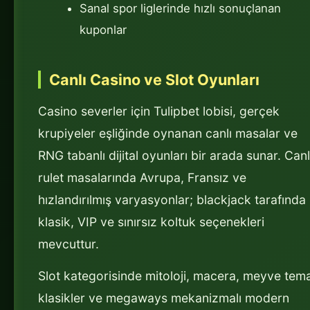
Sanal spor liglerinde hızlı sonuçlanan
kuponlar
Canlı Casino ve Slot Oyunları
Casino severler için Tulipbet lobisi, gerçek
krupiyeler eşliğinde oynanan canlı masalar ve
RNG tabanlı dijital oyunları bir arada sunar. Canl
rulet masalarında Avrupa, Fransız ve
hızlandırılmış varyasyonlar; blackjack tarafında
klasik, VIP ve sınırsız koltuk seçenekleri
mevcuttur.
Slot kategorisinde mitoloji, macera, meyve tema
klasikler ve megaways mekanizmalı modern