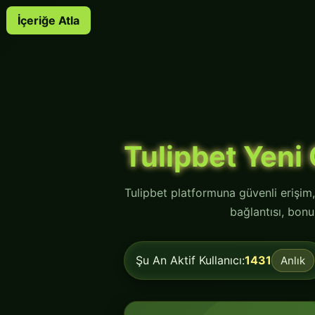
İçeriğe Atla
Tulipbet Yeni
Tulipbet platformuna güvenli erişim,
bağlantısı, bonu
Şu An Aktif Kullanıcı:
1431
Anlık