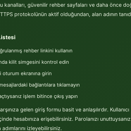
 kanalları, güvenilir rehber sayfaları ve daha önce doğ
TTPS protokolünün aktif olduğundan, alan adının tanıd
Listesi
ulanmış rehber linkini kullanın
da kilit simgesini kontrol edin
mi oturum ekranına girin
esajlardaki bağlantılara tıklamayın
çtıysanız işlem bitince çıkış yapın
şınıza gelen giriş formu basit ve anlaşılırdır. Kullanıcı 
içinde hesabınıza erişebilirsiniz. Parolanızı unuttuysanı
adımlarını izleyebilirsiniz.