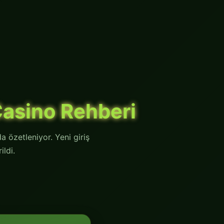
Casino Rehberi
 özetleniyor. Yeni giriş
ildi.