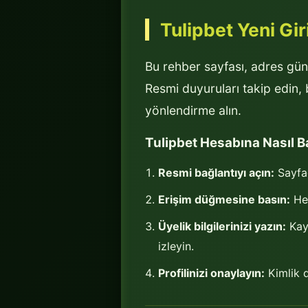
Tulipbet Yeni Gir
Bu rehber sayfası, adres gün
Resmi duyuruları takip edin,
yönlendirme alın.
Tulipbet Hesabına Nasıl Ba
Resmi bağlantıyı açın:
Sayfad
Erişim düğmesine basın:
Hem
Üyelik bilgilerinizi yazın:
Kayı
izleyin.
Profilinizi onaylayın:
Kimlik d