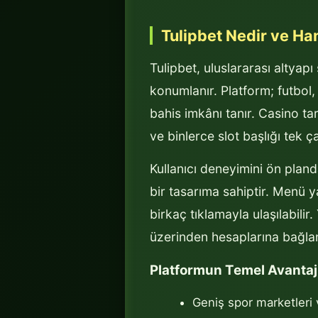
Tulipbet Nedir ve Ha
Tulipbet, uluslararası altyapı
konumlanır. Platform; futbol,
bahis imkânı tanır. Casino ta
ve binlerce slot başlığı tek ça
Kullanıcı deneyimini ön plan
bir tasarıma sahiptir. Menü 
birkaç tıklamayla ulaşılabili
üzerinden hesaplarına bağlan
Platformun Temel Avantajl
Geniş spor marketleri 