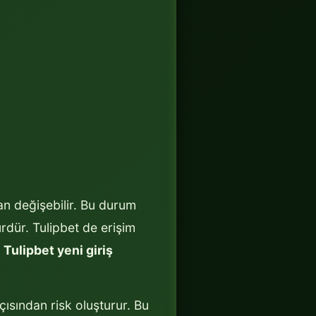
an değişebilir. Bu durum
ürdür. Tulipbet de erişim
a
Tulipbet yeni giriş
ısından risk oluşturur. Bu