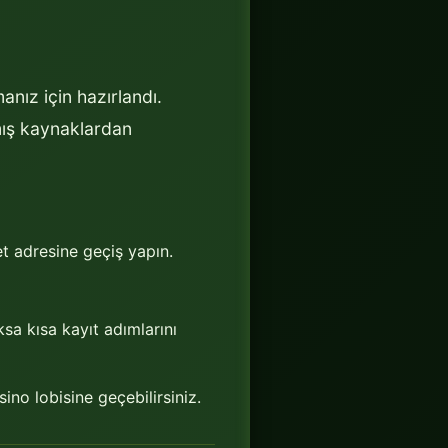
nız için hazırlandı.
mış kaynaklardan
t adresine geçiş yapın.
ksa kısa kayıt adımlarını
no lobisine geçebilirsiniz.