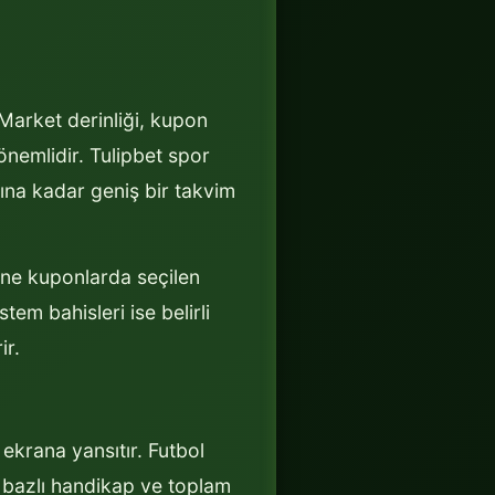
 Market derinliği, kupon
 önemlidir. Tulipbet spor
ına kadar geniş bir takvim
ine kuponlarda seçilen
tem bahisleri ise belirli
ir.
ekrana yansıtır. Futbol
k bazlı handikap ve toplam