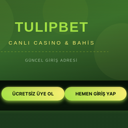
TULIPBET
CANLI CASINO & BAHİS
GÜNCEL GİRİŞ ADRESİ
ÜCRETSIZ ÜYE OL
HEMEN GIRIŞ YAP