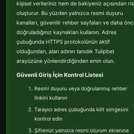
kişisel verileriniz hem de bakiyeniz açısından ri
oluşturur. Bu yüzden yalnızca resmi duyuru
kanalları, güvenilir rehber sayfaları ve daha önc
doğruladığınız kaynakları kullanın. Adres
çubuğunda HTTPS protokolünün aktif
olduğundan, alan adının tanıdık Tulipbet
arayüzüne yönlendirdiğinden emin olun.
Güvenli Giriş İçin Kontrol Listesi
Resmi duyuru veya doğrulanmış rehber
linkini kullanın
Tarayıcı adres çubuğunda kilit simgesini
kontrol edin
Şifrenizi yalnızca resmi oturum ekranına