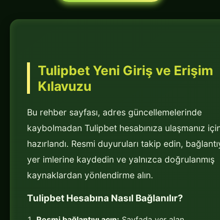
Tulipbet Yeni Giriş ve Erişim
Kılavuzu
Bu rehber sayfası, adres güncellemelerinde
kaybolmadan Tulipbet hesabınıza ulaşmanız içi
hazırlandı. Resmi duyuruları takip edin, bağlantı
yer imlerine kaydedin ve yalnızca doğrulanmış
kaynaklardan yönlendirme alın.
Tulipbet Hesabına Nasıl Bağlanılır?
Resmi bağlantıyı açın:
Sayfada yer alan