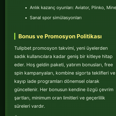
Anlık kazanç oyunları: Aviator, Plinko, Min
Sanal spor simülasyonları
Bonus ve Promosyon Politikası
Tulipbet promosyon takvimi, yeni üyelerden
sadık kullanıcılara kadar geniş bir kitleye hitap
eder. Hoş geldin paketi, yatırım bonusları, free
spin kampanyaları, kombine sigorta teklifleri ve
kayıp iade programları dönemsel olarak
güncellenir. Her bonusun kendine özgü çevrim
şartları, minimum oran limitleri ve geçerlilik
süreleri vardır.