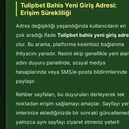
Tulipbet Bahis Yeni Giriş Adresi:
Erişim Sürekliliği
Adres değişikliği yaşandığında kullanıcıların en
çok aradığı ifade
Tulipbet bahis yeni giriş adre
olur. Bu arama, platforma kesintisiz bağlanma
ihtiyacını yansıtır. Resmi ekip genellikle yeni ala
adını duyuru panelinde, sosyal medya
hesaplarında veya SMS/e-posta bildirimlerinde
paylaşır.
Rehber sayfaları, bu duyuruları derleyerek tek
noktadan erişim sağlamayı amaçlar. Sayfayı yer
imlerinize eklediğinizde bir sonraki güncelleme
yalnızca aynı sayfayı ziyaret etmeniz yeterli