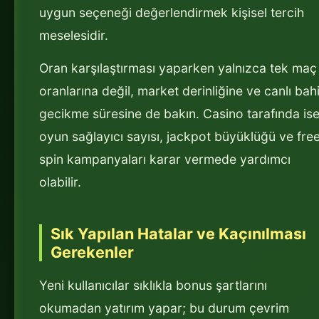
uygun seçeneği değerlendirmek kişisel tercih
meselesidir.
Oran karşılaştırması yaparken yalnızca tek maç
oranlarına değil, market derinliğine ve canlı bah
gecikme süresine de bakın. Casino tarafında is
oyun sağlayıcı sayısı, jackpot büyüklüğü ve fre
spin kampanyaları karar vermede yardımcı
olabilir.
Sık Yapılan Hatalar ve Kaçınılması
Gerekenler
Yeni kullanıcılar sıklıkla bonus şartlarını
okumadan yatırım yapar; bu durum çevrim