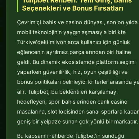
Seçenekleri ve Bonus Fırsatları
Çevrimiçi bahis ve casino dünyası, son on yılda
mobil teknolojinin yaygınlaşmasıyla birlikte
Türkiye'deki milyonlarca kullanıcı için günlük
eğlencenin ayrılmaz parçalarından biri haline
geldi. Bu dinamik ekosistemde platform seçimi
yaparken güvenilirlik, hız, oyun çeşitliliği ve
bonus politikaları belirleyici kriterler arasında y
alır. Tulipbet, bu beklentileri karşılamayı
hedefleyen, spor bahislerinden canlı casino
masalarına, slot lobisinden sanal sporlara kadar
geniş bir yelpaze sunan çok yönlü bir markadır.
Bu kapsamlı rehberde Tulipbet'in sunduğu