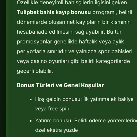
Özellikle deneyimli bahisçilerin ilgisini çeken
Tulipbet bahis kayıp bonusu
programı, belirli
dönemlerde oluşan net kayıpların bir kısmının
hesaba iade edilmesini sağlayabilir. Bu tür
promosyonlar genellikle haftalık veya aylık
periyotlarla sınırlıdır ve yalnızca spor bahisleri
veya casino oyunları gibi belirli kategorilerde
geçerli olabilir.
Bonus Türleri ve Genel Koşullar
Hoş geldin bonusu: İlk yatırıma ek bakiye
veya free spin
Yatırım bonusu: Belirli ödeme yöntemlerin
özel ekstra yüzde