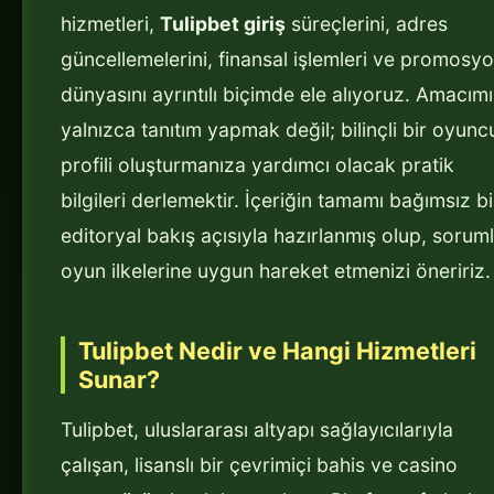
hizmetleri,
Tulipbet giriş
süreçlerini, adres
güncellemelerini, finansal işlemleri ve promosy
dünyasını ayrıntılı biçimde ele alıyoruz. Amacım
yalnızca tanıtım yapmak değil; bilinçli bir oyunc
profili oluşturmanıza yardımcı olacak pratik
bilgileri derlemektir. İçeriğin tamamı bağımsız bi
editoryal bakış açısıyla hazırlanmış olup, sorum
oyun ilkelerine uygun hareket etmenizi öneririz.
Tulipbet Nedir ve Hangi Hizmetleri
Sunar?
Tulipbet, uluslararası altyapı sağlayıcılarıyla
çalışan, lisanslı bir çevrimiçi bahis ve casino