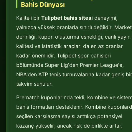
Bahis Dünyası
Kaliteli bir
Tulipbet bahis sitesi
deneyimi,
yalnızca yüksek oranlarla sınırlı değildir. Market
derinliği, kupon oluşturma esnekliği, canlı yayın
kalitesi ve istatistik araçları da en az oranlar
kadar önemlidir. Tulipbet spor bahisleri
bölümünde Süper Lig'den Premier League'e,
NBA'den ATP tenis turnuvalarına kadar geniş bi
takvim sunulur.
Prematch kuponlarında tekli, kombine ve siste
bahis formatları desteklenir. Kombine kuponlar
seçilen karşılaşma sayısı arttıkça potansiyel
kazanç yükselir; ancak risk de birlikte artar.