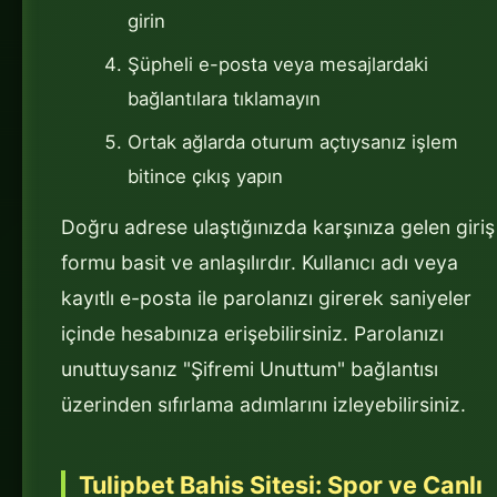
girin
Şüpheli e-posta veya mesajlardaki
bağlantılara tıklamayın
Ortak ağlarda oturum açtıysanız işlem
bitince çıkış yapın
Doğru adrese ulaştığınızda karşınıza gelen giriş
formu basit ve anlaşılırdır. Kullanıcı adı veya
kayıtlı e-posta ile parolanızı girerek saniyeler
içinde hesabınıza erişebilirsiniz. Parolanızı
unuttuysanız "Şifremi Unuttum" bağlantısı
üzerinden sıfırlama adımlarını izleyebilirsiniz.
Tulipbet Bahis Sitesi: Spor ve Canlı