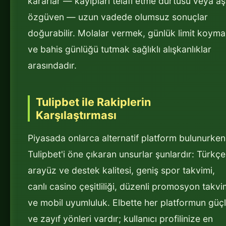
kararlar — kayıpları telafi etme dürtüsü veya aşı
özgüven — uzun vadede olumsuz sonuçlar
doğurabilir. Molalar vermek, günlük limit koym
ve bahis günlüğü tutmak sağlıklı alışkanlıklar
arasındadır.
Tulipbet ile Rakiplerin
Karşılaştırması
Piyasada onlarca alternatif platform bulunurken
Tulipbet'i öne çıkaran unsurlar şunlardır: Türkçe
arayüz ve destek kalitesi, geniş spor takvimi,
canlı casino çeşitliliği, düzenli promosyon takvi
ve mobil uyumluluk. Elbette her platformun güç
ve zayıf yönleri vardır; kullanıcı profilinize en