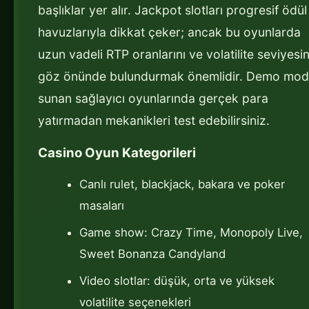
başlıklar yer alır. Jackpot slotları progresif ödül
havuzlarıyla dikkat çeker; ancak bu oyunlarda
uzun vadeli RTP oranlarını ve volatilite seviyesin
göz önünde bulundurmak önemlidir. Demo mo
sunan sağlayıcı oyunlarında gerçek para
yatırmadan mekanikleri test edebilirsiniz.
Casino Oyun Kategorileri
Canlı rulet, blackjack, bakara ve poker
masaları
Game show: Crazy Time, Monopoly Live,
Sweet Bonanza Candyland
Video slotlar: düşük, orta ve yüksek
volatilite seçenekleri