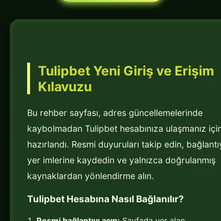
Tulipbet Yeni Giriş ve Erişim
Kılavuzu
Bu rehber sayfası, adres güncellemelerinde
kaybolmadan Tulipbet hesabınıza ulaşmanız içi
hazırlandı. Resmi duyuruları takip edin, bağlantı
yer imlerine kaydedin ve yalnızca doğrulanmış
kaynaklardan yönlendirme alın.
Tulipbet Hesabına Nasıl Bağlanılır?
Resmi bağlantıyı açın:
Sayfada yer alan