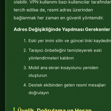
olabilir. VPN kullanımı bazı kullanıcılar tarafında
tercih edilse de, resmi adres üzerinden
bağlanmak her zaman en güvenli yöntemdir.
Adres Değişikliğinde Yapılması Gerekenler
Eski yer imini silin ve güncel linki kaydedi
Tarayıcı önbelleğini temizleyerek eski
yönlendirmeleri kaldırın
Mobil ana ekran kısayolunu yeniden
oluşturun
Destek ekibinden gelen resmi mesajları
doğrulayın
Üyelik, Doğrulama ve Hesap