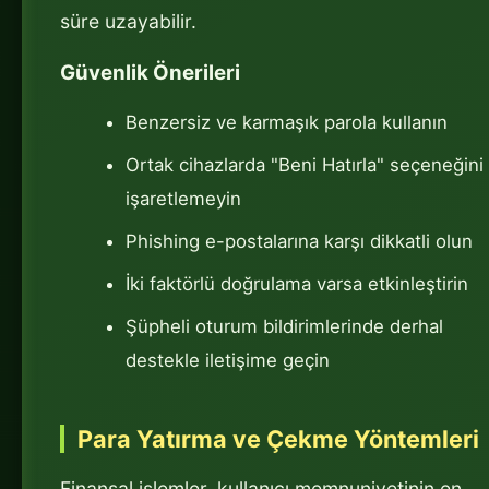
süre uzayabilir.
Güvenlik Önerileri
Benzersiz ve karmaşık parola kullanın
Ortak cihazlarda "Beni Hatırla" seçeneğini
işaretlemeyin
Phishing e-postalarına karşı dikkatli olun
İki faktörlü doğrulama varsa etkinleştirin
Şüpheli oturum bildirimlerinde derhal
destekle iletişime geçin
Para Yatırma ve Çekme Yöntemleri
Finansal işlemler, kullanıcı memnuniyetinin en