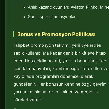
Anlık kazanç oyunları: Aviator, Plinko, Min
Sanal spor simülasyonları
Bonus ve Promosyon Politikası
Tulipbet promosyon takvimi, yeni üyelerden
sadık kullanıcılara kadar geniş bir kitleye hitap
eder. Hoş geldin paketi, yatırım bonusları, free
spin kampanyaları, kombine sigorta teklifleri ve
kayıp iade programları dönemsel olarak
güncellenir. Her bonusun kendine özgü çevrim
şartları, minimum oran limitleri ve geçerlilik
süreleri vardır.