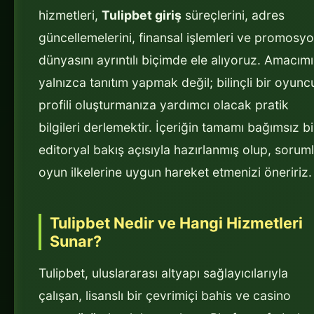
hizmetleri,
Tulipbet giriş
süreçlerini, adres
güncellemelerini, finansal işlemleri ve promosy
dünyasını ayrıntılı biçimde ele alıyoruz. Amacım
yalnızca tanıtım yapmak değil; bilinçli bir oyunc
profili oluşturmanıza yardımcı olacak pratik
bilgileri derlemektir. İçeriğin tamamı bağımsız bi
editoryal bakış açısıyla hazırlanmış olup, sorum
oyun ilkelerine uygun hareket etmenizi öneririz.
Tulipbet Nedir ve Hangi Hizmetleri
Sunar?
Tulipbet, uluslararası altyapı sağlayıcılarıyla
çalışan, lisanslı bir çevrimiçi bahis ve casino