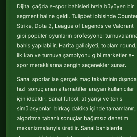
Dijital çağda e-spor bahisleri hızla büyüyen bir
segment haline geldi. Tulipbet lobisinde Counte
Strike, Dota 2, League of Legends ve Valorant
gibi popüler oyunların profesyonel turnuvaların
bahis yapılabilir. Harita galibiyeti, toplam round,
ilk kan ve turnuva şampiyonu gibi marketler e-
spor meraklılarına zengin seçenekler sunar.
Sanal sporlar ise gerçek maç takviminin dışında
hızlı sonuçlanan alternatifler arayan kullanıcılar
için idealdir. Sanal futbol, at yarışı ve tenis
simülasyonları birkaç dakika içinde tamamlanır;
algoritma tabanlı sonuçlar bağımsız denetim
mekanizmalarıyla üretilir. Sanal bahislerde