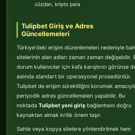
cüzdan, kripto para
Tulipbet Giriş ve Adres
Güncellemeleri
Türkiye'deki erişim düzenlemeleri nedeniyle bah
sitelerinin alan adları zaman zaman değişebilir. 
durum kullanıcılar için kafa karıştırıcı görünse d
aslında standart bir operasyonel prosedürdür.
Tulipbet de erişim sürekliliğini korumak amacıyl
periyodik adres güncellemeleri yapabilir. Bu
noktada
Tulipbet yeni giriş
bağlantısını doğru
kaynaktan almak kritik önem taşır.
Sahte veya kopya sitelere yönlendirilmek hem