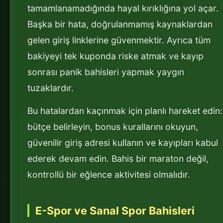
tamamlanamadığında hayal kırıklığına yol açar.
Başka bir hata, doğrulanmamış kaynaklardan
gelen giriş linklerine güvenmektir. Ayrıca tüm
bakiyeyi tek kuponda riske atmak ve kayıp
sonrası panik bahisleri yapmak yaygın
tuzaklardır.
Bu hatalardan kaçınmak için planlı hareket edin:
bütçe belirleyin, bonus kurallarını okuyun,
güvenilir giriş adresi kullanın ve kayıpları kabul
ederek devam edin. Bahis bir maraton değil,
kontrollü bir eğlence aktivitesi olmalıdır.
E-Spor ve Sanal Spor Bahisleri