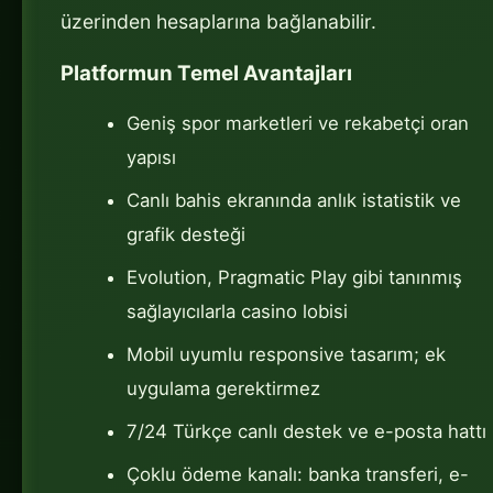
üzerinden hesaplarına bağlanabilir.
Platformun Temel Avantajları
Geniş spor marketleri ve rekabetçi oran
yapısı
Canlı bahis ekranında anlık istatistik ve
grafik desteği
Evolution, Pragmatic Play gibi tanınmış
sağlayıcılarla casino lobisi
Mobil uyumlu responsive tasarım; ek
uygulama gerektirmez
7/24 Türkçe canlı destek ve e-posta hattı
Çoklu ödeme kanalı: banka transferi, e-