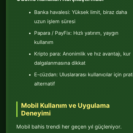
Banka havalesi: Yüksek limit, biraz daha
uzun işlem süresi
Papara / PayFix: Hızlı yatırım, yaygın
kullanım
Kripto para: Anonimlik ve hız avantajı, kur
dalgalanmasına dikkat
E-cüzdan: Uluslararası kullanıcılar için prat
alternatif
Mobil Kullanım ve Uygulama
Deneyimi
Mobil bahis trendi her geçen yıl güçleniyor.