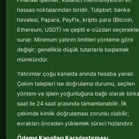
hassas noktalarından biridir. Tulipbet; banka
havalesi, Papara, PayFix, kripto para (Bitcoin,
Ethereum, USDT) ve çeşitli e-cüzdan seçenekle
sunar. Minimum yatırım limitleri yönteme göre
değişir; genellikle düşük tutarlarla başlamak
mümkündür.
Yatırımlar çoğu kanalda anında hesaba yansır.
Çekim talepleri ise doğrulama durumu, seçilen
yöntem ve işlem yoğunluğuna bağlı olarak birk
saat ile 24 saat arasında tamamlanabilir. İlk
çekimde kimlik doğrulaması zorunlu olabilir;
evrakları önceden yüklemek süreci hızlandırır.
Ödeme Kanalları Karşılaştırması