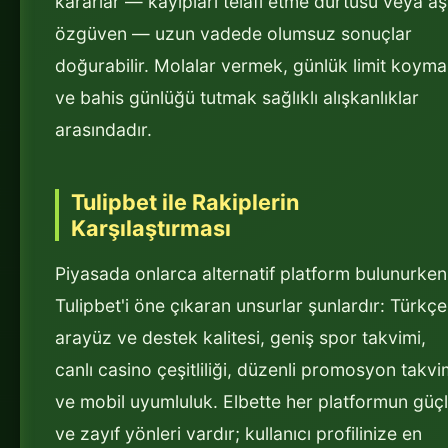
kararlar — kayıpları telafi etme dürtüsü veya aşı
özgüven — uzun vadede olumsuz sonuçlar
doğurabilir. Molalar vermek, günlük limit koym
ve bahis günlüğü tutmak sağlıklı alışkanlıklar
arasındadır.
Tulipbet ile Rakiplerin
Karşılaştırması
Piyasada onlarca alternatif platform bulunurken
Tulipbet'i öne çıkaran unsurlar şunlardır: Türkçe
arayüz ve destek kalitesi, geniş spor takvimi,
canlı casino çeşitliliği, düzenli promosyon takvi
ve mobil uyumluluk. Elbette her platformun güç
ve zayıf yönleri vardır; kullanıcı profilinize en