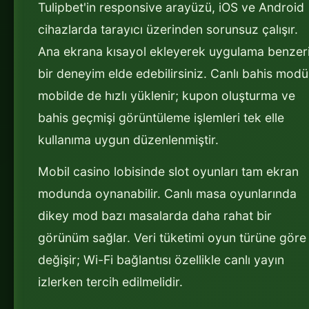
Tulipbet'in responsive arayüzü, iOS ve Android
cihazlarda tarayıcı üzerinden sorunsuz çalışır.
Ana ekrana kısayol ekleyerek uygulama benzer
bir deneyim elde edebilirsiniz. Canlı bahis modü
mobilde de hızlı yüklenir; kupon oluşturma ve
bahis geçmişi görüntüleme işlemleri tek elle
kullanıma uygun düzenlenmiştir.
Mobil casino lobisinde slot oyunları tam ekran
modunda oynanabilir. Canlı masa oyunlarında
dikey mod bazı masalarda daha rahat bir
görünüm sağlar. Veri tüketimi oyun türüne göre
değişir; Wi-Fi bağlantısı özellikle canlı yayın
izlerken tercih edilmelidir.