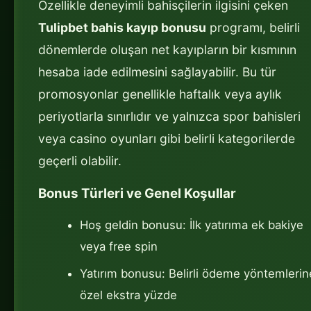
Özellikle deneyimli bahisçilerin ilgisini çeken
Tulipbet bahis kayıp bonusu
programı, belirli
dönemlerde oluşan net kayıpların bir kısmının
hesaba iade edilmesini sağlayabilir. Bu tür
promosyonlar genellikle haftalık veya aylık
periyotlarla sınırlıdır ve yalnızca spor bahisleri
veya casino oyunları gibi belirli kategorilerde
geçerli olabilir.
Bonus Türleri ve Genel Koşullar
Hoş geldin bonusu: İlk yatırıma ek bakiye
veya free spin
Yatırım bonusu: Belirli ödeme yöntemlerin
özel ekstra yüzde