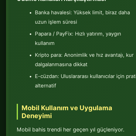
Banka havalesi: Yüksek limit, biraz daha
uzun işlem süresi
Papara / PayFix: Hızlı yatırım, yaygın
kullanım
Kripto para: Anonimlik ve hız avantajı, kur
dalgalanmasına dikkat
E-cüzdan: Uluslararası kullanıcılar için prat
alternatif
Mobil Kullanım ve Uygulama
Deneyimi
Mobil bahis trendi her geçen yıl güçleniyor.