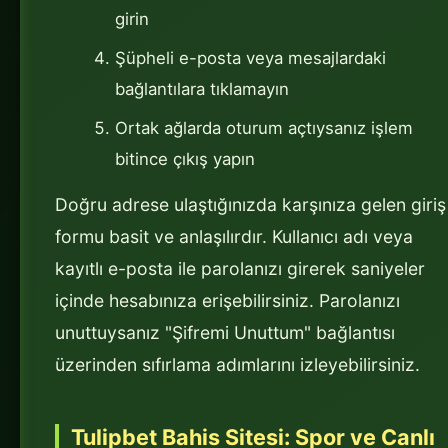
girin
Şüpheli e-posta veya mesajlardaki
bağlantılara tıklamayın
Ortak ağlarda oturum açtıysanız işlem
bitince çıkış yapın
Doğru adrese ulaştığınızda karşınıza gelen giriş
formu basit ve anlaşılırdır. Kullanıcı adı veya
kayıtlı e-posta ile parolanızı girerek saniyeler
içinde hesabınıza erişebilirsiniz. Parolanızı
unuttuysanız "Şifremi Unuttum" bağlantısı
üzerinden sıfırlama adımlarını izleyebilirsiniz.
Tulipbet Bahis Sitesi: Spor ve Canlı