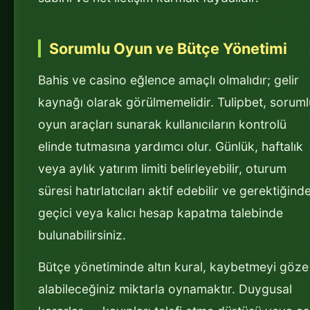
Sorumlu Oyun ve Bütçe Yönetimi
Bahis ve casino eğlence amaçlı olmalıdır; gelir
kaynağı olarak görülmemelidir. Tulipbet, soruml
oyun araçları sunarak kullanıcıların kontrolü
elinde tutmasına yardımcı olur. Günlük, haftalık
veya aylık yatırım limiti belirleyebilir, oturum
süresi hatırlatıcıları aktif edebilir ve gerektiğind
geçici veya kalıcı hesap kapatma talebinde
bulunabilirsiniz.
Bütçe yönetiminde altın kural, kaybetmeyi göze
alabileceğiniz miktarla oynamaktır. Duygusal