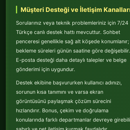
Müşteri Desteği ve İletişim Kanallar
Sorularınız veya teknik problemleriniz için 7/24
Türkçe canlı destek hattı mevcuttur. Sohbet
penceresi genellikle sağ alt köşede konumlanır;
bekleme süreleri günün saatine göre değişebilir
E-posta desteği daha detaylı talepler ve belge
gönderimi için uygundur.
Destek ekibine başvururken kullanıcı adınızı,
sorunun kısa tanımını ve varsa ekran
görüntüsünü paylaşmak çözüm sürecini
hızlandırır. Bonus, çekim ve doğrulama
konularında farklı departmanlar devreye girebili
sabırlı ve net iletişim kurmak faydalıdır.