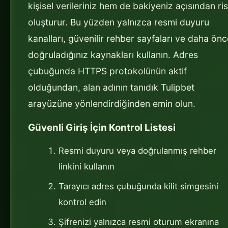
kişisel verileriniz hem de bakiyeniz açısından ri
oluşturur. Bu yüzden yalnızca resmi duyuru
kanalları, güvenilir rehber sayfaları ve daha önc
doğruladığınız kaynakları kullanın. Adres
çubuğunda HTTPS protokolünün aktif
olduğundan, alan adının tanıdık Tulipbet
arayüzüne yönlendirdiğinden emin olun.
Güvenli Giriş İçin Kontrol Listesi
Resmi duyuru veya doğrulanmış rehber
linkini kullanın
Tarayıcı adres çubuğunda kilit simgesini
kontrol edin
Şifrenizi yalnızca resmi oturum ekranına