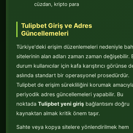
cüzdan, kripto para
Tulipbet Giriş ve Adres
Güncellemeleri
Türkiye'deki erişim düzenlemeleri nedeniyle bah
sitelerinin alan adları zaman zaman değişebilir. 
durum kullanıcılar için kafa karıştırıcı görünse d
aslında standart bir operasyonel prosedürdür.
Tulipbet de erişim sürekliliğini korumak amacıyl
periyodik adres güncellemeleri yapabilir. Bu
noktada
Tulipbet yeni giriş
bağlantısını doğru
kaynaktan almak kritik önem taşır.
Sahte veya kopya sitelere yönlendirilmek hem