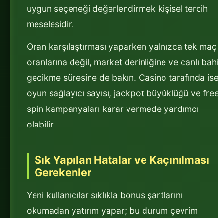
uygun seçeneği değerlendirmek kişisel tercih
meselesidir.
Oran karşılaştırması yaparken yalnızca tek maç
oranlarına değil, market derinliğine ve canlı bah
gecikme süresine de bakın. Casino tarafında is
oyun sağlayıcı sayısı, jackpot büyüklüğü ve fre
spin kampanyaları karar vermede yardımcı
olabilir.
Sık Yapılan Hatalar ve Kaçınılması
Gerekenler
Yeni kullanıcılar sıklıkla bonus şartlarını
okumadan yatırım yapar; bu durum çevrim