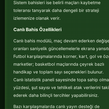
Sistem bahisleri ise belirli maçları kaybetme
toleransı tanıyarak daha dengeli bir strateji
izlemenize olanak verir.
Canlı Bahis Özellikleri
Canlı bahis modülü, maç devam ederken değiş
oranları saniyelik güncellemelerle ekrana yansıtı
Futbol karşılaşmalarında korner, kart, gol ve öz
marketler; basketbol maçlarında çeyrek bazlı
handikap ve toplam sayı seçenekleri bulunur.
Canlı istatistik paneli sayesinde topa sahip olma
yüzdesi, şut sayısı ve tehlikeli atak verilerini tak
ederek daha bilinçli tercihler yapabilirsiniz.
Bazı karşılaşmalarda canlı yayın desteği de