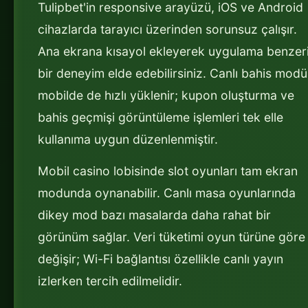
Tulipbet'in responsive arayüzü, iOS ve Android
cihazlarda tarayıcı üzerinden sorunsuz çalışır.
Ana ekrana kısayol ekleyerek uygulama benzer
bir deneyim elde edebilirsiniz. Canlı bahis modü
mobilde de hızlı yüklenir; kupon oluşturma ve
bahis geçmişi görüntüleme işlemleri tek elle
kullanıma uygun düzenlenmiştir.
Mobil casino lobisinde slot oyunları tam ekran
modunda oynanabilir. Canlı masa oyunlarında
dikey mod bazı masalarda daha rahat bir
görünüm sağlar. Veri tüketimi oyun türüne göre
değişir; Wi-Fi bağlantısı özellikle canlı yayın
izlerken tercih edilmelidir.