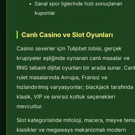
Sanal spor liglerinde hızlı sonuçlanan
kuponlar
Canlı Casino ve Slot Oyunları
Casino severler için Tulipbet lobisi, gerçek
krupiyeler eşliğinde oynanan canlı masalar ve
RNG tabanlı dijital oyunları bir arada sunar. Canl
rulet masalarında Avrupa, Fransız ve
hızlandırılmış varyasyonlar; blackjack tarafında
klasik, VIP ve sınırsız koltuk seçenekleri
mevcuttur.
Slot kategorisinde mitoloji, macera, meyve tema
klasikler ve megaways mekanizmalı modern