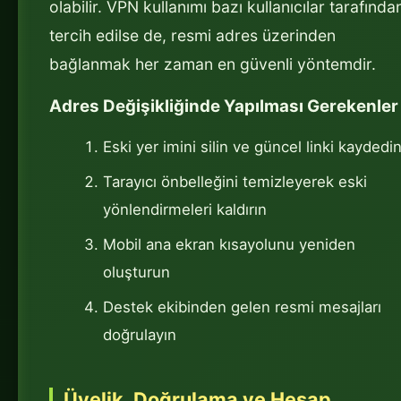
olabilir. VPN kullanımı bazı kullanıcılar tarafında
tercih edilse de, resmi adres üzerinden
bağlanmak her zaman en güvenli yöntemdir.
Adres Değişikliğinde Yapılması Gerekenler
Eski yer imini silin ve güncel linki kaydedi
Tarayıcı önbelleğini temizleyerek eski
yönlendirmeleri kaldırın
Mobil ana ekran kısayolunu yeniden
oluşturun
Destek ekibinden gelen resmi mesajları
doğrulayın
Üyelik, Doğrulama ve Hesap