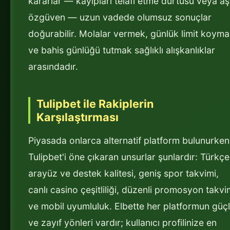
kararlar — kayıpları telafi etme dürtüsü veya aşı
özgüven — uzun vadede olumsuz sonuçlar
doğurabilir. Molalar vermek, günlük limit koym
ve bahis günlüğü tutmak sağlıklı alışkanlıklar
arasındadır.
Tulipbet ile Rakiplerin
Karşılaştırması
Piyasada onlarca alternatif platform bulunurken
Tulipbet'i öne çıkaran unsurlar şunlardır: Türkçe
arayüz ve destek kalitesi, geniş spor takvimi,
canlı casino çeşitliliği, düzenli promosyon takvi
ve mobil uyumluluk. Elbette her platformun güç
ve zayıf yönleri vardır; kullanıcı profilinize en