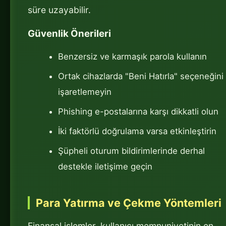
süre uzayabilir.
Güvenlik Önerileri
Benzersiz ve karmaşık parola kullanın
Ortak cihazlarda "Beni Hatırla" seçeneğini
işaretlemeyin
Phishing e-postalarına karşı dikkatli olun
İki faktörlü doğrulama varsa etkinleştirin
Şüpheli oturum bildirimlerinde derhal
destekle iletişime geçin
Para Yatırma ve Çekme Yöntemleri
Finansal işlemler, kullanıcı memnuniyetinin en