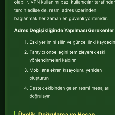
olabilir. VPN kullanımı bazı kullanıcılar tarafında
tercih edilse de, resmi adres üzerinden
bağlanmak her zaman en güvenli yöntemdir.
Adres Değişikliğinde Yapılması Gerekenler
Eski yer imini silin ve güncel linki kaydedi
Tarayıcı önbelleğini temizleyerek eski
yönlendirmeleri kaldırın
Mobil ana ekran kısayolunu yeniden
oluşturun
Destek ekibinden gelen resmi mesajları
doğrulayın
Üyelik, Doğrulama ve Hesap