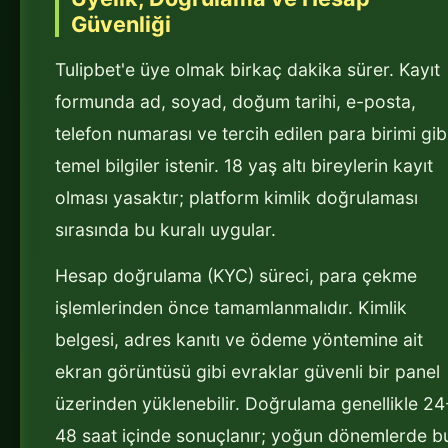
Güvenliği
Tulipbet'e üye olmak birkaç dakika sürer. Kayıt
formunda ad, soyad, doğum tarihi, e-posta,
telefon numarası ve tercih edilen para birimi gib
temel bilgiler istenir. 18 yaş altı bireylerin kayıt
olması yasaktır; platform kimlik doğrulaması
sırasında bu kuralı uygular.
Hesap doğrulama (KYC) süreci, para çekme
işlemlerinden önce tamamlanmalıdır. Kimlik
belgesi, adres kanıtı ve ödeme yöntemine ait
ekran görüntüsü gibi evraklar güvenli bir panel
üzerinden yüklenebilir. Doğrulama genellikle 24
48 saat içinde sonuçlanır; yoğun dönemlerde b