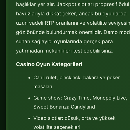
başlıklar yer alır. Jackpot slotları progresif ödül
havuzlarıyla dikkat çeker; ancak bu oyunlarda
uzun vadeli RTP oranlarını ve volatilite seviyesin
göz önünde bulundurmak önemlidir. Demo mo
sunan sağlayıcı oyunlarında gerçek para
yatırmadan mekanikleri test edebilirsiniz.
Casino Oyun Kategorileri
Canlı rulet, blackjack, bakara ve poker
masaları
Game show: Crazy Time, Monopoly Live,
Sweet Bonanza Candyland
Video slotlar: düşük, orta ve yüksek
volatilite seçenekleri