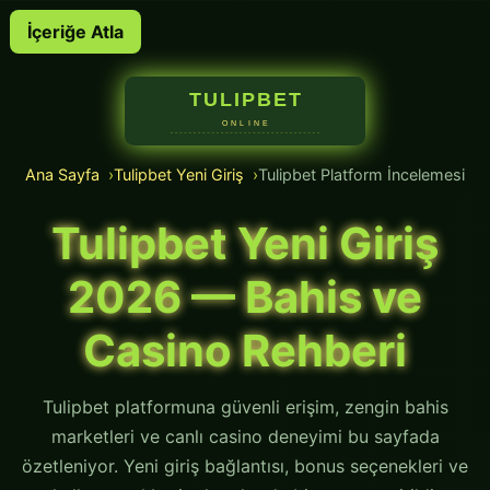
İçeriğe Atla
TULIPBET
ONLINE
Ana Sayfa
Tulipbet Yeni Giriş
Tulipbet Platform İncelemesi
Tulipbet Yeni Giriş
2026 — Bahis ve
Casino Rehberi
Tulipbet platformuna güvenli erişim, zengin bahis
marketleri ve canlı casino deneyimi bu sayfada
özetleniyor. Yeni giriş bağlantısı, bonus seçenekleri ve