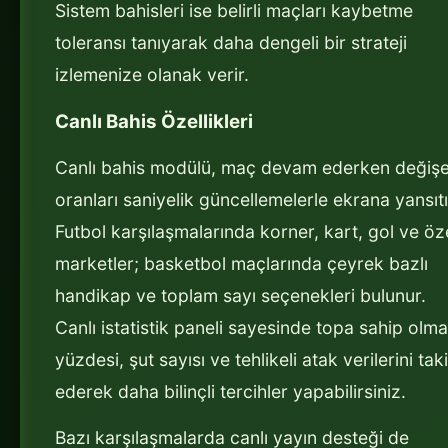
Sistem bahisleri ise belirli maçları kaybetme
toleransı tanıyarak daha dengeli bir strateji
izlemenize olanak verir.
Canlı Bahis Özellikleri
Canlı bahis modülü, maç devam ederken değiş
oranları saniyelik güncellemelerle ekrana yansıtı
Futbol karşılaşmalarında korner, kart, gol ve öz
marketler; basketbol maçlarında çeyrek bazlı
handikap ve toplam sayı seçenekleri bulunur.
Canlı istatistik paneli sayesinde topa sahip olma
yüzdesi, şut sayısı ve tehlikeli atak verilerini tak
ederek daha bilinçli tercihler yapabilirsiniz.
Bazı karşılaşmalarda canlı yayın desteği de