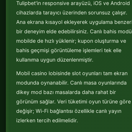
Tulipbet'in responsive arayüzü, iOS ve Android
cihazlarda tarayıcı üzerinden sorunsuz çalışır.
Ana ekrana kısayol ekleyerek uygulama benzer
bir deneyim elde edebilirsiniz. Canlı bahis modü
mobilde de hızlı yüklenir; kupon oluşturma ve
bahis geçmişi görüntüleme işlemleri tek elle
kullanıma uygun düzenlenmiştir.
Mobil casino lobisinde slot oyunları tam ekran
modunda oynanabilir. Canlı masa oyunlarında
dikey mod bazı masalarda daha rahat bir
görünüm sağlar. Veri tüketimi oyun türüne göre
değişir; Wi-Fi bağlantısı özellikle canlı yayın
izlerken tercih edilmelidir.