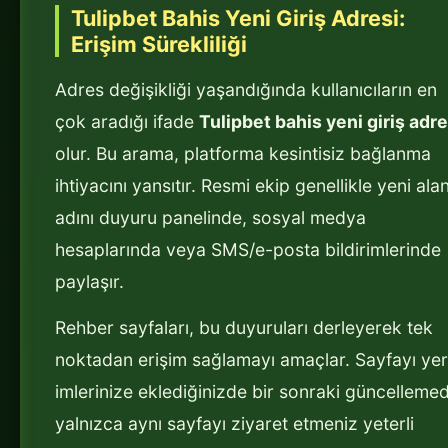
Tulipbet Bahis Yeni Giriş Adresi:
Erişim Sürekliliği
Adres değişikliği yaşandığında kullanıcıların en
çok aradığı ifade
Tulipbet bahis yeni giriş adre
olur. Bu arama, platforma kesintisiz bağlanma
ihtiyacını yansıtır. Resmi ekip genellikle yeni ala
adını duyuru panelinde, sosyal medya
hesaplarında veya SMS/e-posta bildirimlerinde
paylaşır.
Rehber sayfaları, bu duyuruları derleyerek tek
noktadan erişim sağlamayı amaçlar. Sayfayı yer
imlerinize eklediğinizde bir sonraki güncelleme
yalnızca aynı sayfayı ziyaret etmeniz yeterli