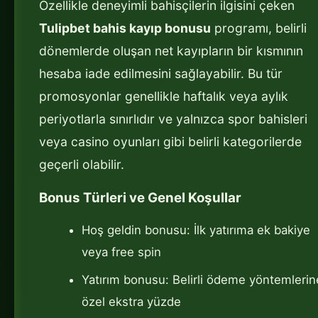
Özellikle deneyimli bahisçilerin ilgisini çeken
Tulipbet bahis kayıp bonusu
programı, belirli
dönemlerde oluşan net kayıpların bir kısmının
hesaba iade edilmesini sağlayabilir. Bu tür
promosyonlar genellikle haftalık veya aylık
periyotlarla sınırlıdır ve yalnızca spor bahisleri
veya casino oyunları gibi belirli kategorilerde
geçerli olabilir.
Bonus Türleri ve Genel Koşullar
Hoş geldin bonusu: İlk yatırıma ek bakiye
veya free spin
Yatırım bonusu: Belirli ödeme yöntemlerin
özel ekstra yüzde