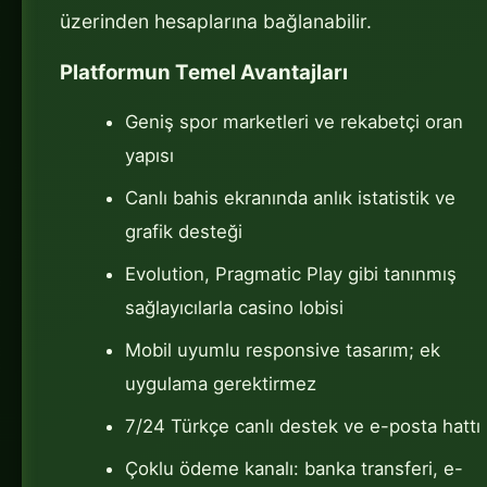
üzerinden hesaplarına bağlanabilir.
Platformun Temel Avantajları
Geniş spor marketleri ve rekabetçi oran
yapısı
Canlı bahis ekranında anlık istatistik ve
grafik desteği
Evolution, Pragmatic Play gibi tanınmış
sağlayıcılarla casino lobisi
Mobil uyumlu responsive tasarım; ek
uygulama gerektirmez
7/24 Türkçe canlı destek ve e-posta hattı
Çoklu ödeme kanalı: banka transferi, e-