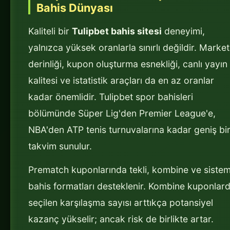
Bahis Dünyası
Kaliteli bir
Tulipbet bahis sitesi
deneyimi,
yalnızca yüksek oranlarla sınırlı değildir. Market
derinliği, kupon oluşturma esnekliği, canlı yayın
kalitesi ve istatistik araçları da en az oranlar
kadar önemlidir. Tulipbet spor bahisleri
bölümünde Süper Lig'den Premier League'e,
NBA'den ATP tenis turnuvalarına kadar geniş bi
takvim sunulur.
Prematch kuponlarında tekli, kombine ve siste
bahis formatları desteklenir. Kombine kuponlar
seçilen karşılaşma sayısı arttıkça potansiyel
kazanç yükselir; ancak risk de birlikte artar.