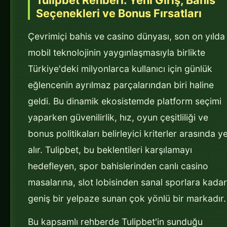
Seçenekleri ve Bonus Fırsatları
Çevrimiçi bahis ve casino dünyası, son on yılda
mobil teknolojinin yaygınlaşmasıyla birlikte
Türkiye'deki milyonlarca kullanıcı için günlük
eğlencenin ayrılmaz parçalarından biri haline
geldi. Bu dinamik ekosistemde platform seçimi
yaparken güvenilirlik, hız, oyun çeşitliliği ve
bonus politikaları belirleyici kriterler arasında y
alır. Tulipbet, bu beklentileri karşılamayı
hedefleyen, spor bahislerinden canlı casino
masalarına, slot lobisinden sanal sporlara kadar
geniş bir yelpaze sunan çok yönlü bir markadır.
Bu kapsamlı rehberde Tulipbet'in sunduğu