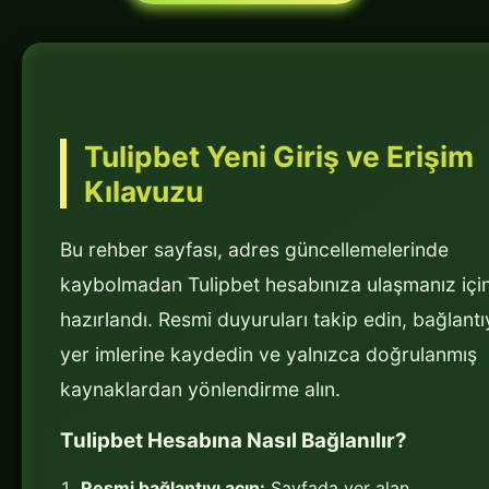
Tulipbet Yeni Giriş ve Erişim
Kılavuzu
Bu rehber sayfası, adres güncellemelerinde
kaybolmadan Tulipbet hesabınıza ulaşmanız içi
hazırlandı. Resmi duyuruları takip edin, bağlantı
yer imlerine kaydedin ve yalnızca doğrulanmış
kaynaklardan yönlendirme alın.
Tulipbet Hesabına Nasıl Bağlanılır?
Resmi bağlantıyı açın:
Sayfada yer alan