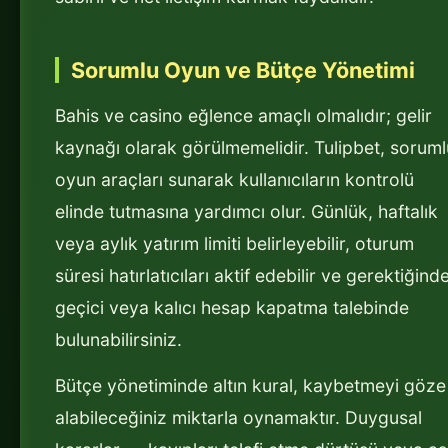
Sorumlu Oyun ve Bütçe Yönetimi
Bahis ve casino eğlence amaçlı olmalıdır; gelir
kaynağı olarak görülmemelidir. Tulipbet, soruml
oyun araçları sunarak kullanıcıların kontrolü
elinde tutmasına yardımcı olur. Günlük, haftalık
veya aylık yatırım limiti belirleyebilir, oturum
süresi hatırlatıcıları aktif edebilir ve gerektiğind
geçici veya kalıcı hesap kapatma talebinde
bulunabilirsiniz.
Bütçe yönetiminde altın kural, kaybetmeyi göze
alabileceğiniz miktarla oynamaktır. Duygusal