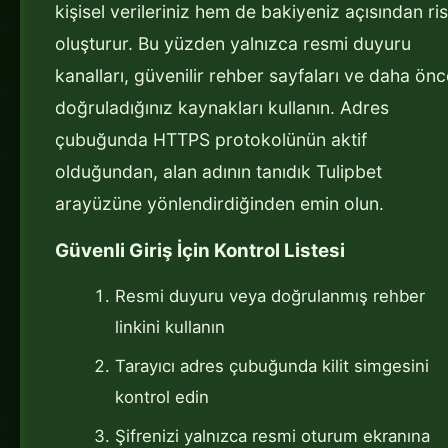
kişisel verileriniz hem de bakiyeniz açısından ri
oluşturur. Bu yüzden yalnızca resmi duyuru
kanalları, güvenilir rehber sayfaları ve daha önc
doğruladığınız kaynakları kullanın. Adres
çubuğunda HTTPS protokolünün aktif
olduğundan, alan adının tanıdık Tulipbet
arayüzüne yönlendirdiğinden emin olun.
Güvenli Giriş İçin Kontrol Listesi
Resmi duyuru veya doğrulanmış rehber
linkini kullanın
Tarayıcı adres çubuğunda kilit simgesini
kontrol edin
Şifrenizi yalnızca resmi oturum ekranına