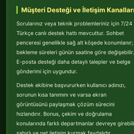
Müşteri Desteği ve İletişim Kanallar
Sorularınız veya teknik problemleriniz için 7/24
Türkçe canlı destek hattı mevcuttur. Sohbet
penceresi genellikle sağ alt köşede konumlanır;
bekleme süreleri günün saatine göre değişebilir
E-posta desteği daha detaylı talepler ve belge
gönderimi için uygundur.
Destek ekibine başvururken kullanıcı adınızı,
sorunun kısa tanımını ve varsa ekran
görüntüsünü paylaşmak çözüm sürecini
hızlandırır. Bonus, çekim ve doğrulama
konularında farklı departmanlar devreye girebili
sabırlı ve net iletişim kurmak faydalıdır.