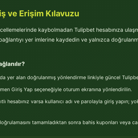
iş ve Erişim Kılavuzu
cellemelerinde kaybolmadan Tulipbet hesabınıza ulaşma
 bağlantıyı yer imlerine kaydedin ve yalnızca doğrulan
ğlanılır?
a yer alan doğrulanmış yönlendirme linkiyle güncel Tulipbe
en Giriş Yap seçeneğiyle oturum ekranına yönlendirilin.
tlı hesabınız varsa kullanıcı adı ve parolayla giriş yapın; yo
oğrulamasını tamamladıktan sonra bahis kuponları veya casi