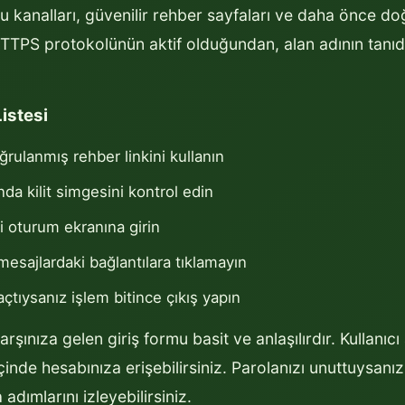
 kanalları, güvenilir rehber sayfaları ve daha önce doğ
TTPS protokolünün aktif olduğundan, alan adının tanıd
Listesi
ulanmış rehber linkini kullanın
da kilit simgesini kontrol edin
mi oturum ekranına girin
esajlardaki bağlantılara tıklamayın
çtıysanız işlem bitince çıkış yapın
şınıza gelen giriş formu basit ve anlaşılırdır. Kullanıcı 
içinde hesabınıza erişebilirsiniz. Parolanızı unuttuysanı
adımlarını izleyebilirsiniz.