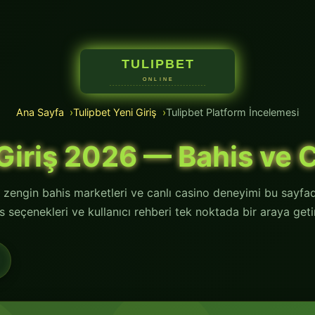
TULIPBET
ONLINE
Ana Sayfa
Tulipbet Yeni Giriş
Tulipbet Platform İncelemesi
 Giriş 2026 — Bahis ve 
 zengin bahis marketleri ve canlı casino deneyimi bu sayfada
s seçenekleri ve kullanıcı rehberi tek noktada bir araya getir