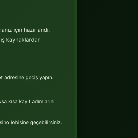
nız için hazırlandı.
mış kaynaklardan
t adresine geçiş yapın.
ksa kısa kayıt adımlarını
no lobisine geçebilirsiniz.