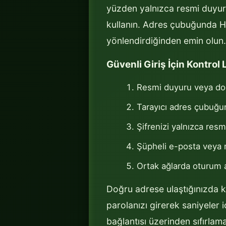
yüzden yalnızca resmi duyuru
kullanın. Adres çubuğunda H
yönlendirdiğinden emin olun.
Güvenli Giriş İçin Kontrol 
Resmi duyuru veya doğr
Tarayıcı adres çubuğun
Şifrenizi yalnızca res
Şüpheli e-posta veya m
Ortak ağlarda oturum a
Doğru adrese ulaştığınızda kar
parolanızı girerek saniyeler 
bağlantısı üzerinden sıfırlama 