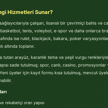
ngi Hizmetleri Sunar?
 sağlayıcılarıyla çalışan, lisanslı bir çevrimiçi bahis ve
 basketbol, tenis, voleybol, e-spor ve daha onlarca bra
rafında ise rulet, blackjack, bakara, poker varyasyonl
tı altında toplanır.
da tutan arayüz, karanlık tema ve yeşil vurgu renkleri
yapısı sade tutulmuş; spor, canlı, casino, promosyonlar
r. Yeni üyeler için kayıt formu kısa tutulmuş, mevcut üye
abilir.
arı
ve rekabetçi oran yapısı