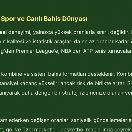
: Spor ve Canlı Bahis Dünyası
esi
deneyimi, yalnızca yüksek oranlarla sınırlı değildir.
ın kalitesi ve istatistik araçları da en az oranlar kadar
ig'den Premier League'e, NBA'den ATP tenis turnuvalar
 kombine ve sistem bahis formatları desteklenir. Komb
ansiyel kazanç yükselir; ancak risk de birlikte artar. Sis
nıyarak daha dengeli bir strateji izlemenize olanak ver
m ederken değişen oranları saniyelik güncellemelerle 
rt, gol ve özel marketler; basketbol maçlarında çeyre