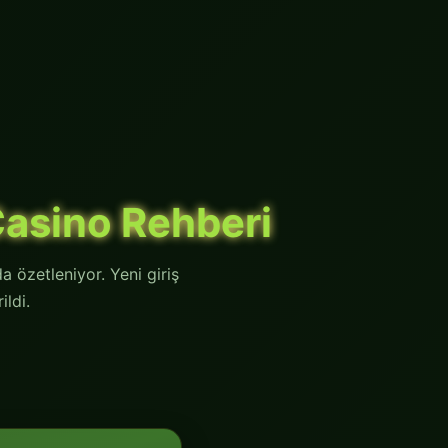
Casino Rehberi
 özetleniyor. Yeni giriş
ildi.