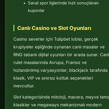
Sanal spor liglerinde hızlı sonuçlanan
kuponlar
Canlı Casino ve Slot Oyunları
Casino severler için Tulipbet lobisi, gerçek
krupiyeler eşliğinde oynanan canlı masalar ve
RNG tabanlı dijital oyunları bir arada sunar. Canl
rulet masalarında Avrupa, Fransız ve
hızlandırılmış varyasyonlar; blackjack tarafında
klasik, VIP ve sınırsız koltuk seçenekleri
mevcuttur.
Slot kategorisinde mitoloji, macera, meyve tema
klasikler ve megaways mekanizmalı modern