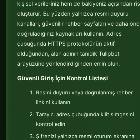
kişisel verileriniz hem de bakiyeniz açısından ri
oluşturur. Bu yüzden yalnızca resmi duyuru
kanalları, güvenilir rehber sayfaları ve daha önc
doğruladığınız kaynakları kullanın. Adres
çubuğunda HTTPS protokolünün aktif
olduğundan, alan adının tanıdık Tulipbet
arayüzüne yönlendirdiğinden emin olun.
Güvenli Giriş İçin Kontrol Listesi
Resmi duyuru veya doğrulanmış rehber
linkini kullanın
Tarayıcı adres çubuğunda kilit simgesini
kontrol edin
Şifrenizi yalnızca resmi oturum ekranına