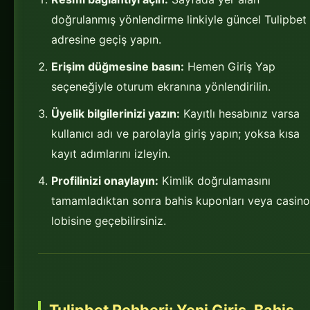
doğrulanmış yönlendirme linkiyle güncel Tulipbet
adresine geçiş yapın.
Erişim düğmesine basın:
Hemen Giriş Yap
seçeneğiyle oturum ekranına yönlendirilin.
Üyelik bilgilerinizi yazın:
Kayıtlı hesabınız varsa
kullanıcı adı ve parolayla giriş yapın; yoksa kısa
kayıt adımlarını izleyin.
Profilinizi onaylayın:
Kimlik doğrulamasını
tamamladıktan sonra bahis kuponları veya casin
lobisine geçebilirsiniz.
Tulipbet Rehberi: Yeni Giriş, Bahis