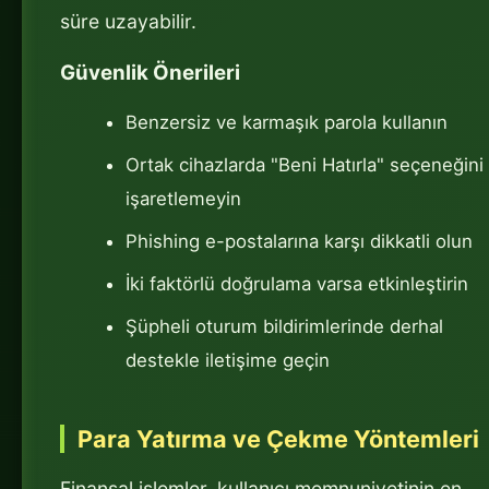
süre uzayabilir.
Güvenlik Önerileri
Benzersiz ve karmaşık parola kullanın
Ortak cihazlarda "Beni Hatırla" seçeneğini
işaretlemeyin
Phishing e-postalarına karşı dikkatli olun
İki faktörlü doğrulama varsa etkinleştirin
Şüpheli oturum bildirimlerinde derhal
destekle iletişime geçin
Para Yatırma ve Çekme Yöntemleri
Finansal işlemler, kullanıcı memnuniyetinin en