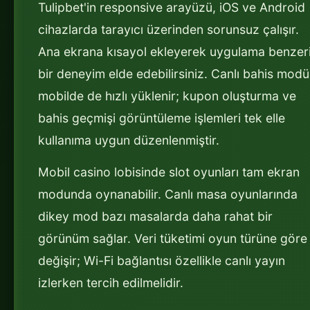
Tulipbet'in responsive arayüzü, iOS ve Android
cihazlarda tarayıcı üzerinden sorunsuz çalışır.
Ana ekrana kısayol ekleyerek uygulama benzer
bir deneyim elde edebilirsiniz. Canlı bahis modü
mobilde de hızlı yüklenir; kupon oluşturma ve
bahis geçmişi görüntüleme işlemleri tek elle
kullanıma uygun düzenlenmiştir.
Mobil casino lobisinde slot oyunları tam ekran
modunda oynanabilir. Canlı masa oyunlarında
dikey mod bazı masalarda daha rahat bir
görünüm sağlar. Veri tüketimi oyun türüne göre
değişir; Wi-Fi bağlantısı özellikle canlı yayın
izlerken tercih edilmelidir.