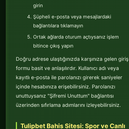
girin
Şüpheli e-posta veya mesajlardaki
bağlantılara tıklamayın
Ortak ağlarda oturum açtıysanız işlem
bitince çıkış yapın
Doğru adrese ulaştığınızda karşınıza gelen giriş
formu basit ve anlaşılırdır. Kullanıcı adı veya
kayıtlı e-posta ile parolanızı girerek saniyeler
içinde hesabınıza erişebilirsiniz. Parolanızı
unuttuysanız "Şifremi Unuttum" bağlantısı
üzerinden sıfırlama adımlarını izleyebilirsiniz.
Tulipbet Bahis Sitesi: Spor ve Canlı