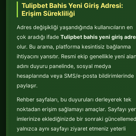
Tulipbet Bahis Yeni Giriş Adresi:
Erişim Sürekliliği
Adres değişikliği yaşandığında kullanıcıların en
çok aradığı ifade
Tulipbet bahis yeni giriş adre
olur. Bu arama, platforma kesintisiz bağlanma
ihtiyacını yansıtır. Resmi ekip genellikle yeni ala
adını duyuru panelinde, sosyal medya
hesaplarında veya SMS/e-posta bildirimlerinde
paylaşır.
Rehber sayfaları, bu duyuruları derleyerek tek
noktadan erişim sağlamayı amaçlar. Sayfayı yer
imlerinize eklediğinizde bir sonraki güncelleme
yalnızca aynı sayfayı ziyaret etmeniz yeterli