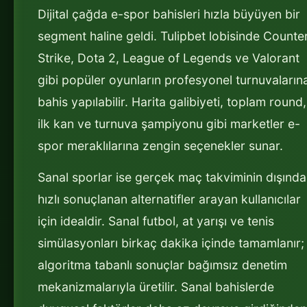
Dijital çağda e-spor bahisleri hızla büyüyen bir
segment haline geldi. Tulipbet lobisinde Counte
Strike, Dota 2, League of Legends ve Valorant
gibi popüler oyunların profesyonel turnuvaların
bahis yapılabilir. Harita galibiyeti, toplam round,
ilk kan ve turnuva şampiyonu gibi marketler e-
spor meraklılarına zengin seçenekler sunar.
Sanal sporlar ise gerçek maç takviminin dışında
hızlı sonuçlanan alternatifler arayan kullanıcılar
için idealdir. Sanal futbol, at yarışı ve tenis
simülasyonları birkaç dakika içinde tamamlanır;
algoritma tabanlı sonuçlar bağımsız denetim
mekanizmalarıyla üretilir. Sanal bahislerde