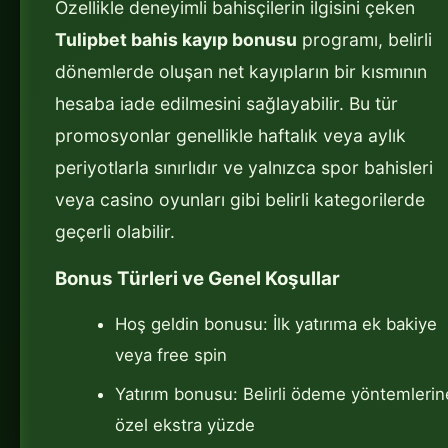
Özellikle deneyimli bahisçilerin ilgisini çeken
Tulipbet bahis kayıp bonusu
programı, belirli
dönemlerde oluşan net kayıpların bir kısmının
hesaba iade edilmesini sağlayabilir. Bu tür
promosyonlar genellikle haftalık veya aylık
periyotlarla sınırlıdır ve yalnızca spor bahisleri
veya casino oyunları gibi belirli kategorilerde
geçerli olabilir.
Bonus Türleri ve Genel Koşullar
Hoş geldin bonusu: İlk yatırıma ek bakiye
veya free spin
Yatırım bonusu: Belirli ödeme yöntemlerin
özel ekstra yüzde