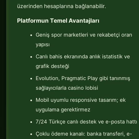
üzerinden hesaplarına bağlanabilir.
Platformun Temel Avantajları
Geniş spor marketleri ve rekabetçi oran
yapısı
Canlı bahis ekranında anlık istatistik ve
grafik desteği
Evolution, Pragmatic Play gibi tanınmış
sağlayıcılarla casino lobisi
Mobil uyumlu responsive tasarım; ek
uygulama gerektirmez
7/24 Türkçe canlı destek ve e-posta hattı
Çoklu ödeme kanalı: banka transferi, e-