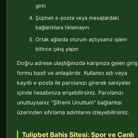
girin
Şüpheli e-posta veya mesajlardaki
bağlantılara tıklamayın
Ortak ağlarda oturum açtıysanız işlem
bitince çıkış yapın
Doğru adrese ulaştığınızda karşınıza gelen giriş
formu basit ve anlaşılırdır. Kullanıcı adı veya
kayıtlı e-posta ile parolanızı girerek saniyeler
içinde hesabınıza erişebilirsiniz. Parolanızı
unuttuysanız "Şifremi Unuttum" bağlantısı
üzerinden sıfırlama adımlarını izleyebilirsiniz.
Tulipbet Bahis Sitesi: Spor ve Canlı