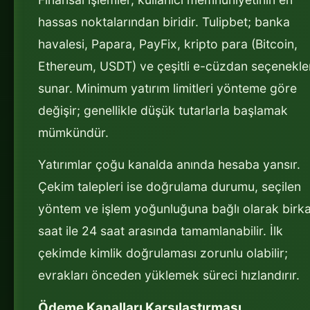
hassas noktalarından biridir. Tulipbet; banka
havalesi, Papara, PayFix, kripto para (Bitcoin,
Ethereum, USDT) ve çeşitli e-cüzdan seçenekle
sunar. Minimum yatırım limitleri yönteme göre
değişir; genellikle düşük tutarlarla başlamak
mümkündür.
Yatırımlar çoğu kanalda anında hesaba yansır.
Çekim talepleri ise doğrulama durumu, seçilen
yöntem ve işlem yoğunluğuna bağlı olarak birk
saat ile 24 saat arasında tamamlanabilir. İlk
çekimde kimlik doğrulaması zorunlu olabilir;
evrakları önceden yüklemek süreci hızlandırır.
Ödeme Kanalları Karşılaştırması