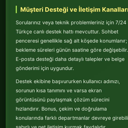
Müşteri Desteği ve İletişim Kanallar
Sorularınız veya teknik problemleriniz için 7/24
Türkçe canlı destek hattı mevcuttur. Sohbet
penceresi genellikle sağ alt köşede konumlanır;
bekleme süreleri günün saatine göre değişebilir
E-posta desteği daha detaylı talepler ve belge
gönderimi için uygundur.
Destek ekibine başvururken kullanıcı adınızı,
sorunun kısa tanımını ve varsa ekran
görüntüsünü paylaşmak çözüm sürecini
hızlandırır. Bonus, çekim ve doğrulama
konularında farklı departmanlar devreye girebili
sabırlı ve net iletişim kurmak faydalıdır.