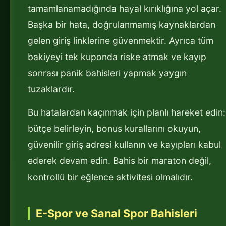
tamamlanamadığında hayal kırıklığına yol açar.
Başka bir hata, doğrulanmamış kaynaklardan
gelen giriş linklerine güvenmektir. Ayrıca tüm
bakiyeyi tek kuponda riske atmak ve kayıp
sonrası panik bahisleri yapmak yaygın
tuzaklardır.
Bu hatalardan kaçınmak için planlı hareket edin:
bütçe belirleyin, bonus kurallarını okuyun,
güvenilir giriş adresi kullanın ve kayıpları kabul
ederek devam edin. Bahis bir maraton değil,
kontrollü bir eğlence aktivitesi olmalıdır.
E-Spor ve Sanal Spor Bahisleri