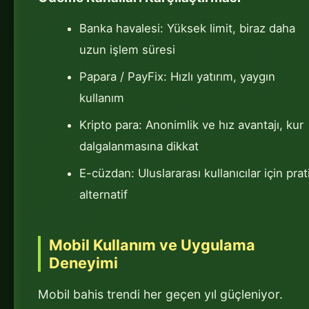
Banka havalesi: Yüksek limit, biraz daha
uzun işlem süresi
Papara / PayFix: Hızlı yatırım, yaygın
kullanım
Kripto para: Anonimlik ve hız avantajı, kur
dalgalanmasına dikkat
E-cüzdan: Uluslararası kullanıcılar için prat
alternatif
Mobil Kullanım ve Uygulama
Deneyimi
Mobil bahis trendi her geçen yıl güçleniyor.