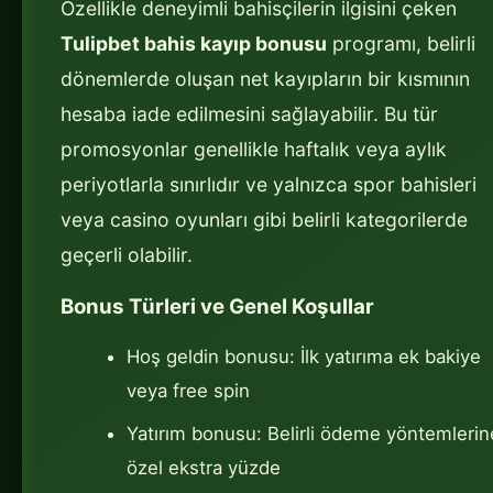
Özellikle deneyimli bahisçilerin ilgisini çeken
Tulipbet bahis kayıp bonusu
programı, belirli
dönemlerde oluşan net kayıpların bir kısmının
hesaba iade edilmesini sağlayabilir. Bu tür
promosyonlar genellikle haftalık veya aylık
periyotlarla sınırlıdır ve yalnızca spor bahisleri
veya casino oyunları gibi belirli kategorilerde
geçerli olabilir.
Bonus Türleri ve Genel Koşullar
Hoş geldin bonusu: İlk yatırıma ek bakiye
veya free spin
Yatırım bonusu: Belirli ödeme yöntemlerin
özel ekstra yüzde