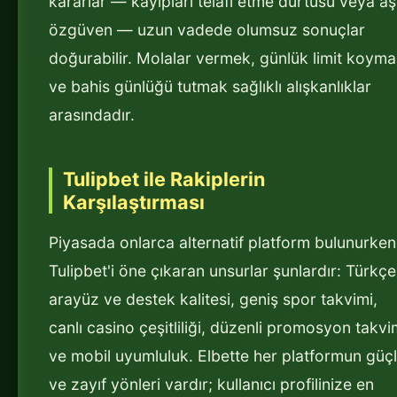
kararlar — kayıpları telafi etme dürtüsü veya aşı
özgüven — uzun vadede olumsuz sonuçlar
doğurabilir. Molalar vermek, günlük limit koym
ve bahis günlüğü tutmak sağlıklı alışkanlıklar
arasındadır.
Tulipbet ile Rakiplerin
Karşılaştırması
Piyasada onlarca alternatif platform bulunurken
Tulipbet'i öne çıkaran unsurlar şunlardır: Türkçe
arayüz ve destek kalitesi, geniş spor takvimi,
canlı casino çeşitliliği, düzenli promosyon takvi
ve mobil uyumluluk. Elbette her platformun güç
ve zayıf yönleri vardır; kullanıcı profilinize en