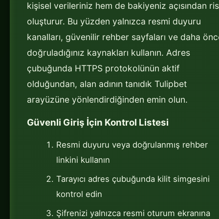
kişisel verileriniz hem de bakiyeniz açısından ri
oluşturur. Bu yüzden yalnızca resmi duyuru
kanalları, güvenilir rehber sayfaları ve daha önc
doğruladığınız kaynakları kullanın. Adres
çubuğunda HTTPS protokolünün aktif
olduğundan, alan adının tanıdık Tulipbet
arayüzüne yönlendirdiğinden emin olun.
Güvenli Giriş İçin Kontrol Listesi
Resmi duyuru veya doğrulanmış rehber
linkini kullanın
Tarayıcı adres çubuğunda kilit simgesini
kontrol edin
Şifrenizi yalnızca resmi oturum ekranına