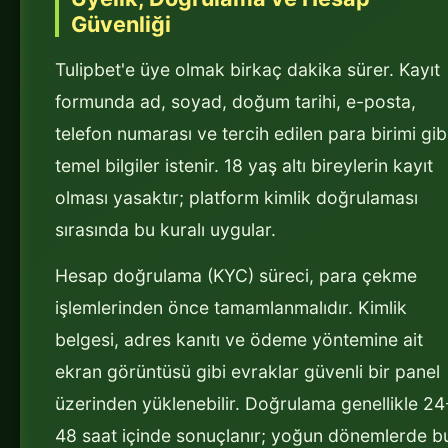
Güvenliği
Tulipbet'e üye olmak birkaç dakika sürer. Kayıt
formunda ad, soyad, doğum tarihi, e-posta,
telefon numarası ve tercih edilen para birimi gib
temel bilgiler istenir. 18 yaş altı bireylerin kayıt
olması yasaktır; platform kimlik doğrulaması
sırasında bu kuralı uygular.
Hesap doğrulama (KYC) süreci, para çekme
işlemlerinden önce tamamlanmalıdır. Kimlik
belgesi, adres kanıtı ve ödeme yöntemine ait
ekran görüntüsü gibi evraklar güvenli bir panel
üzerinden yüklenebilir. Doğrulama genellikle 24
48 saat içinde sonuçlanır; yoğun dönemlerde b