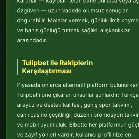
kararlar — kayıpları telafi etme dürtüsü veya aşı
özgüven — uzun vadede olumsuz sonuçlar
doğurabilir. Molalar vermek, günlük limit koym
ve bahis günlüğü tutmak sağlıklı alışkanlıklar
arasındadır.
Tulipbet ile Rakiplerin
Karşılaştırması
Piyasada onlarca alternatif platform bulunurken
Tulipbet'i öne çıkaran unsurlar şunlardır: Türkçe
arayüz ve destek kalitesi, geniş spor takvimi,
canlı casino çeşitliliği, düzenli promosyon takvi
ve mobil uyumluluk. Elbette her platformun güç
ve zayıf yönleri vardır; kullanıcı profilinize en