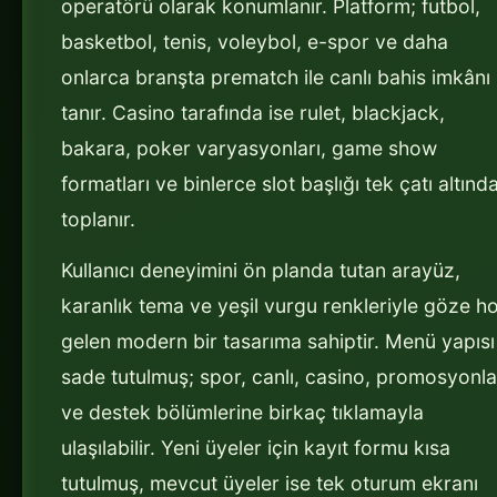
operatörü olarak konumlanır. Platform; futbol,
basketbol, tenis, voleybol, e-spor ve daha
onlarca branşta prematch ile canlı bahis imkânı
tanır. Casino tarafında ise rulet, blackjack,
bakara, poker varyasyonları, game show
formatları ve binlerce slot başlığı tek çatı altınd
toplanır.
Kullanıcı deneyimini ön planda tutan arayüz,
karanlık tema ve yeşil vurgu renkleriyle göze h
gelen modern bir tasarıma sahiptir. Menü yapısı
sade tutulmuş; spor, canlı, casino, promosyonla
ve destek bölümlerine birkaç tıklamayla
ulaşılabilir. Yeni üyeler için kayıt formu kısa
tutulmuş, mevcut üyeler ise tek oturum ekranı