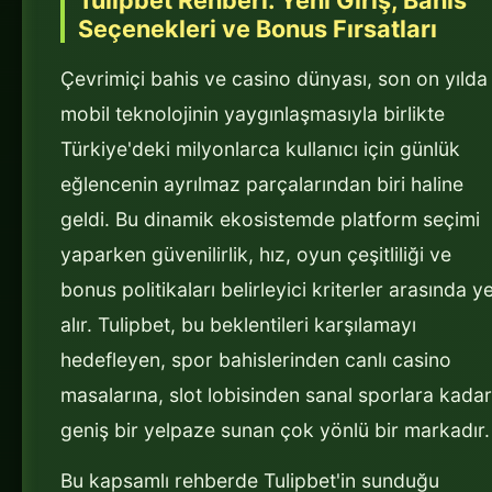
Seçenekleri ve Bonus Fırsatları
Çevrimiçi bahis ve casino dünyası, son on yılda
mobil teknolojinin yaygınlaşmasıyla birlikte
Türkiye'deki milyonlarca kullanıcı için günlük
eğlencenin ayrılmaz parçalarından biri haline
geldi. Bu dinamik ekosistemde platform seçimi
yaparken güvenilirlik, hız, oyun çeşitliliği ve
bonus politikaları belirleyici kriterler arasında y
alır. Tulipbet, bu beklentileri karşılamayı
hedefleyen, spor bahislerinden canlı casino
masalarına, slot lobisinden sanal sporlara kadar
geniş bir yelpaze sunan çok yönlü bir markadır.
Bu kapsamlı rehberde Tulipbet'in sunduğu