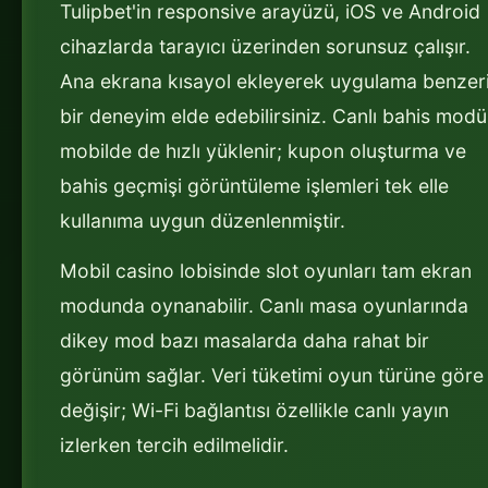
Tulipbet'in responsive arayüzü, iOS ve Android
cihazlarda tarayıcı üzerinden sorunsuz çalışır.
Ana ekrana kısayol ekleyerek uygulama benzer
bir deneyim elde edebilirsiniz. Canlı bahis modü
mobilde de hızlı yüklenir; kupon oluşturma ve
bahis geçmişi görüntüleme işlemleri tek elle
kullanıma uygun düzenlenmiştir.
Mobil casino lobisinde slot oyunları tam ekran
modunda oynanabilir. Canlı masa oyunlarında
dikey mod bazı masalarda daha rahat bir
görünüm sağlar. Veri tüketimi oyun türüne göre
değişir; Wi-Fi bağlantısı özellikle canlı yayın
izlerken tercih edilmelidir.