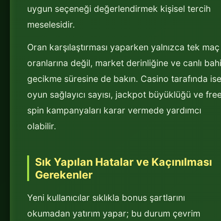
uygun seçeneği değerlendirmek kişisel tercih
meselesidir.
Oran karşılaştırması yaparken yalnızca tek maç
oranlarına değil, market derinliğine ve canlı bah
gecikme süresine de bakın. Casino tarafında is
oyun sağlayıcı sayısı, jackpot büyüklüğü ve fre
spin kampanyaları karar vermede yardımcı
olabilir.
Sık Yapılan Hatalar ve Kaçınılması
Gerekenler
Yeni kullanıcılar sıklıkla bonus şartlarını
okumadan yatırım yapar; bu durum çevrim