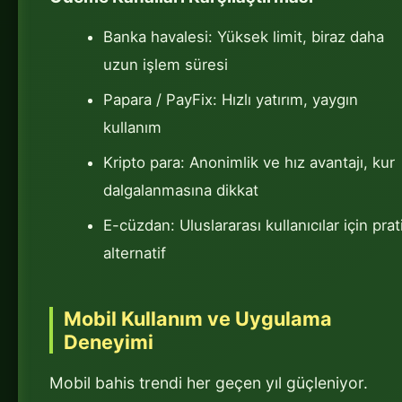
Banka havalesi: Yüksek limit, biraz daha
uzun işlem süresi
Papara / PayFix: Hızlı yatırım, yaygın
kullanım
Kripto para: Anonimlik ve hız avantajı, kur
dalgalanmasına dikkat
E-cüzdan: Uluslararası kullanıcılar için prat
alternatif
Mobil Kullanım ve Uygulama
Deneyimi
Mobil bahis trendi her geçen yıl güçleniyor.