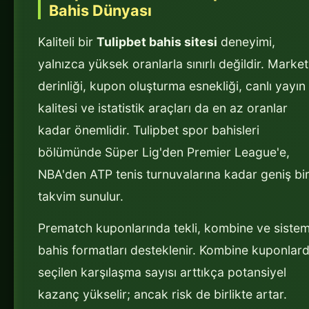
Bahis Dünyası
Kaliteli bir
Tulipbet bahis sitesi
deneyimi,
yalnızca yüksek oranlarla sınırlı değildir. Market
derinliği, kupon oluşturma esnekliği, canlı yayın
kalitesi ve istatistik araçları da en az oranlar
kadar önemlidir. Tulipbet spor bahisleri
bölümünde Süper Lig'den Premier League'e,
NBA'den ATP tenis turnuvalarına kadar geniş bi
takvim sunulur.
Prematch kuponlarında tekli, kombine ve siste
bahis formatları desteklenir. Kombine kuponlar
seçilen karşılaşma sayısı arttıkça potansiyel
kazanç yükselir; ancak risk de birlikte artar.