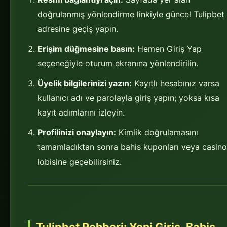
doğrulanmış yönlendirme linkiyle güncel Tulipbet
adresine geçiş yapın.
Erişim düğmesine basın:
Hemen Giriş Yap
seçeneğiyle oturum ekranına yönlendirilin.
Üyelik bilgilerinizi yazın:
Kayıtlı hesabınız varsa
kullanıcı adı ve parolayla giriş yapın; yoksa kısa
kayıt adımlarını izleyin.
Profilinizi onaylayın:
Kimlik doğrulamasını
tamamladıktan sonra bahis kuponları veya casin
lobisine geçebilirsiniz.
Tulipbet Rehberi: Yeni Giriş, Bahis