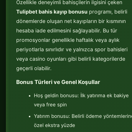
Özellikle deneyimli bahisçilerin ilgisini çeken
Tulipbet bahis kayıp bonusu
programı, belirli
dönemlerde oluşan net kayıpların bir kısmının
hesaba iade edilmesini sağlayabilir. Bu tür
promosyonlar genellikle haftalık veya aylık
periyotlarla sınırlıdır ve yalnızca spor bahisleri
veya casino oyunları gibi belirli kategorilerde
geçerli olabilir.
Bonus Türleri ve Genel Koşullar
Hoş geldin bonusu: İlk yatırıma ek bakiye
veya free spin
Yatırım bonusu: Belirli ödeme yöntemlerin
özel ekstra yüzde