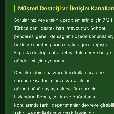
Müşteri Desteği ve İletişim Kanallar
Sorularınız veya teknik problemleriniz için 7/24
Türkçe canlı destek hattı mevcuttur. Sohbet
penceresi genellikle sağ alt köşede konumlanır;
bekleme süreleri günün saatine göre değişebilir
E-posta desteği daha detaylı talepler ve belge
gönderimi için uygundur.
Destek ekibine başvururken kullanıcı adınızı,
sorunun kısa tanımını ve varsa ekran
görüntüsünü paylaşmak çözüm sürecini
hızlandırır. Bonus, çekim ve doğrulama
konularında farklı departmanlar devreye girebili
sabırlı ve net iletişim kurmak faydalıdır.