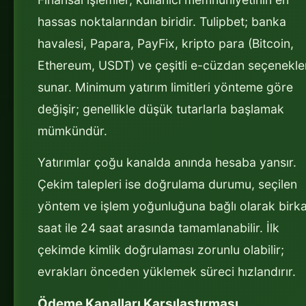
hassas noktalarından biridir. Tulipbet; banka
havalesi, Papara, PayFix, kripto para (Bitcoin,
Ethereum, USDT) ve çeşitli e-cüzdan seçenekle
sunar. Minimum yatırım limitleri yönteme göre
değişir; genellikle düşük tutarlarla başlamak
mümkündür.
Yatırımlar çoğu kanalda anında hesaba yansır.
Çekim talepleri ise doğrulama durumu, seçilen
yöntem ve işlem yoğunluğuna bağlı olarak birk
saat ile 24 saat arasında tamamlanabilir. İlk
çekimde kimlik doğrulaması zorunlu olabilir;
evrakları önceden yüklemek süreci hızlandırır.
Ödeme Kanalları Karşılaştırması