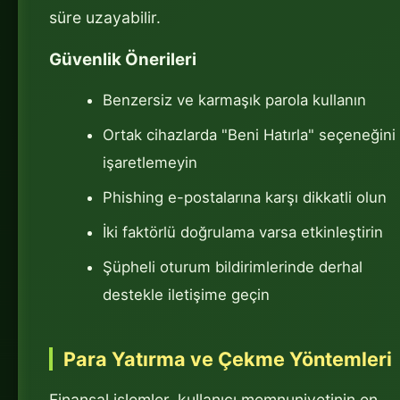
süre uzayabilir.
Güvenlik Önerileri
Benzersiz ve karmaşık parola kullanın
Ortak cihazlarda "Beni Hatırla" seçeneğini
işaretlemeyin
Phishing e-postalarına karşı dikkatli olun
İki faktörlü doğrulama varsa etkinleştirin
Şüpheli oturum bildirimlerinde derhal
destekle iletişime geçin
Para Yatırma ve Çekme Yöntemleri
Finansal işlemler, kullanıcı memnuniyetinin en