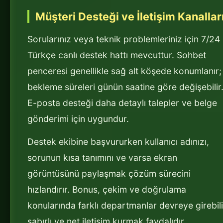
Müşteri Desteği ve İletişim Kanallar
Sorularınız veya teknik problemleriniz için 7/24
Türkçe canlı destek hattı mevcuttur. Sohbet
penceresi genellikle sağ alt köşede konumlanır;
bekleme süreleri günün saatine göre değişebilir
E-posta desteği daha detaylı talepler ve belge
gönderimi için uygundur.
Destek ekibine başvururken kullanıcı adınızı,
sorunun kısa tanımını ve varsa ekran
görüntüsünü paylaşmak çözüm sürecini
hızlandırır. Bonus, çekim ve doğrulama
konularında farklı departmanlar devreye girebili
sabırlı ve net iletişim kurmak faydalıdır.