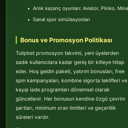
Anlık kazanç oyunları: Aviator, Plinko, Min
Sanal spor simülasyonları
Bonus ve Promosyon Politikası
Tulipbet promosyon takvimi, yeni üyelerden
sadık kullanıcılara kadar geniş bir kitleye hitap
eder. Hoş geldin paketi, yatırım bonusları, free
spin kampanyaları, kombine sigorta teklifleri ve
kayıp iade programları dönemsel olarak
güncellenir. Her bonusun kendine özgü çevrim
şartları, minimum oran limitleri ve geçerlilik
süreleri vardır.