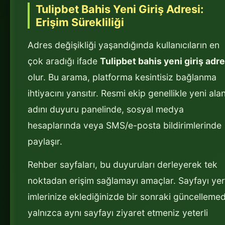
Tulipbet Bahis Yeni Giriş Adresi:
Erişim Sürekliliği
Adres değişikliği yaşandığında kullanıcıların en
çok aradığı ifade
Tulipbet bahis yeni giriş adre
olur. Bu arama, platforma kesintisiz bağlanma
ihtiyacını yansıtır. Resmi ekip genellikle yeni ala
adını duyuru panelinde, sosyal medya
hesaplarında veya SMS/e-posta bildirimlerinde
paylaşır.
Rehber sayfaları, bu duyuruları derleyerek tek
noktadan erişim sağlamayı amaçlar. Sayfayı yer
imlerinize eklediğinizde bir sonraki güncelleme
yalnızca aynı sayfayı ziyaret etmeniz yeterli