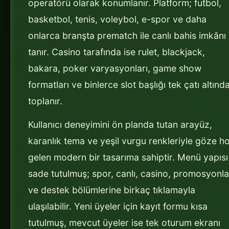
operatörü olarak konumlanır. Platform; futbol,
basketbol, tenis, voleybol, e-spor ve daha
onlarca branşta prematch ile canlı bahis imkânı
tanır. Casino tarafında ise rulet, blackjack,
bakara, poker varyasyonları, game show
formatları ve binlerce slot başlığı tek çatı altınd
toplanır.
Kullanıcı deneyimini ön planda tutan arayüz,
karanlık tema ve yeşil vurgu renkleriyle göze h
gelen modern bir tasarıma sahiptir. Menü yapısı
sade tutulmuş; spor, canlı, casino, promosyonla
ve destek bölümlerine birkaç tıklamayla
ulaşılabilir. Yeni üyeler için kayıt formu kısa
tutulmuş, mevcut üyeler ise tek oturum ekranı