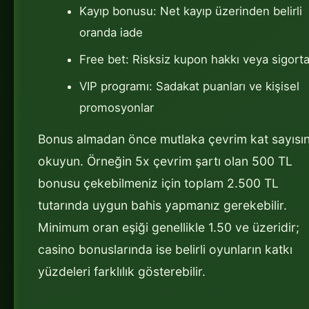
Kayıp bonusu: Net kayıp üzerinden belirli
oranda iade
Free bet: Risksiz kupon hakkı veya sigort
VIP programı: Sadakat puanları ve kişisel
promosyonlar
Bonus almadan önce mutlaka çevrim kat sayısın
okuyun. Örneğin 5x çevrim şartı olan 500 TL
bonusu çekebilmeniz için toplam 2.500 TL
tutarında uygun bahis yapmanız gerekebilir.
Minimum oran eşiği genellikle 1.50 ve üzeridir;
casino bonuslarında ise belirli oyunların katkı
yüzdeleri farklılık gösterebilir.