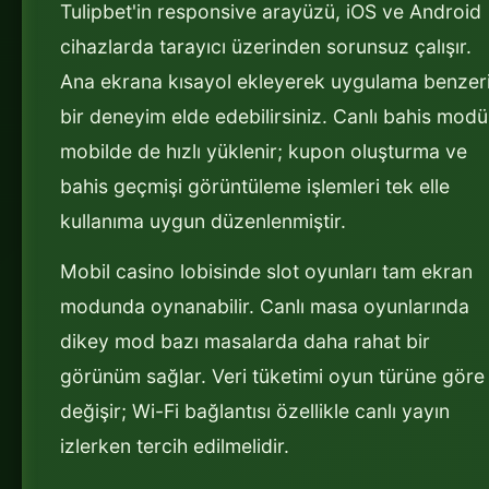
Tulipbet'in responsive arayüzü, iOS ve Android
cihazlarda tarayıcı üzerinden sorunsuz çalışır.
Ana ekrana kısayol ekleyerek uygulama benzer
bir deneyim elde edebilirsiniz. Canlı bahis modü
mobilde de hızlı yüklenir; kupon oluşturma ve
bahis geçmişi görüntüleme işlemleri tek elle
kullanıma uygun düzenlenmiştir.
Mobil casino lobisinde slot oyunları tam ekran
modunda oynanabilir. Canlı masa oyunlarında
dikey mod bazı masalarda daha rahat bir
görünüm sağlar. Veri tüketimi oyun türüne göre
değişir; Wi-Fi bağlantısı özellikle canlı yayın
izlerken tercih edilmelidir.