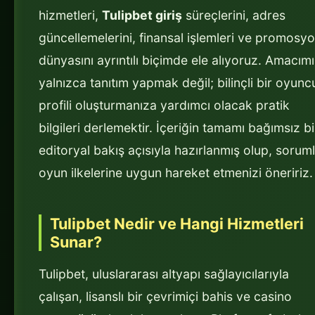
hizmetleri,
Tulipbet giriş
süreçlerini, adres
güncellemelerini, finansal işlemleri ve promosy
dünyasını ayrıntılı biçimde ele alıyoruz. Amacım
yalnızca tanıtım yapmak değil; bilinçli bir oyunc
profili oluşturmanıza yardımcı olacak pratik
bilgileri derlemektir. İçeriğin tamamı bağımsız bi
editoryal bakış açısıyla hazırlanmış olup, sorum
oyun ilkelerine uygun hareket etmenizi öneririz.
Tulipbet Nedir ve Hangi Hizmetleri
Sunar?
Tulipbet, uluslararası altyapı sağlayıcılarıyla
çalışan, lisanslı bir çevrimiçi bahis ve casino