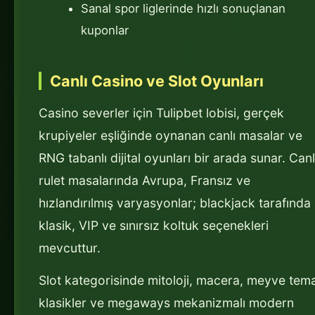
Sanal spor liglerinde hızlı sonuçlanan
kuponlar
Canlı Casino ve Slot Oyunları
Casino severler için Tulipbet lobisi, gerçek
krupiyeler eşliğinde oynanan canlı masalar ve
RNG tabanlı dijital oyunları bir arada sunar. Canl
rulet masalarında Avrupa, Fransız ve
hızlandırılmış varyasyonlar; blackjack tarafında
klasik, VIP ve sınırsız koltuk seçenekleri
mevcuttur.
Slot kategorisinde mitoloji, macera, meyve tema
klasikler ve megaways mekanizmalı modern