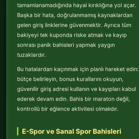
tamamlanamadığında hayal kırıklığına yol açar.
Başka bir hata, doğrulanmamış kaynaklardan
gelen giriş linklerine güvenmektir. Ayrıca tüm
bakiyeyi tek kuponda riske atmak ve kayıp
sonrası panik bahisleri yapmak yaygın
tuzaklardır.
Bu hatalardan kaçınmak için planlı hareket edin:
bütçe belirleyin, bonus kurallarını okuyun,
güvenilir giriş adresi kullanın ve kayıpları kabul
ederek devam edin. Bahis bir maraton değil,
kontrollü bir eğlence aktivitesi olmalıdır.
E-Spor ve Sanal Spor Bahisleri