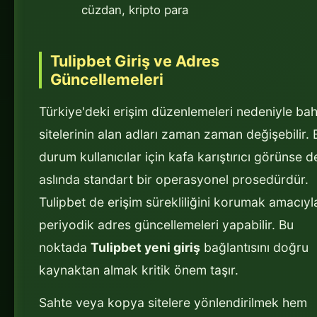
cüzdan, kripto para
Tulipbet Giriş ve Adres
Güncellemeleri
Türkiye'deki erişim düzenlemeleri nedeniyle bah
sitelerinin alan adları zaman zaman değişebilir. 
durum kullanıcılar için kafa karıştırıcı görünse d
aslında standart bir operasyonel prosedürdür.
Tulipbet de erişim sürekliliğini korumak amacıyl
periyodik adres güncellemeleri yapabilir. Bu
noktada
Tulipbet yeni giriş
bağlantısını doğru
kaynaktan almak kritik önem taşır.
Sahte veya kopya sitelere yönlendirilmek hem