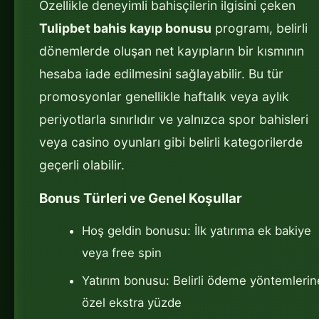
Özellikle deneyimli bahisçilerin ilgisini çeken
Tulipbet bahis kayıp bonusu
programı, belirli
dönemlerde oluşan net kayıpların bir kısmının
hesaba iade edilmesini sağlayabilir. Bu tür
promosyonlar genellikle haftalık veya aylık
periyotlarla sınırlıdır ve yalnızca spor bahisleri
veya casino oyunları gibi belirli kategorilerde
geçerli olabilir.
Bonus Türleri ve Genel Koşullar
Hoş geldin bonusu: İlk yatırıma ek bakiye
veya free spin
Yatırım bonusu: Belirli ödeme yöntemlerin
özel ekstra yüzde