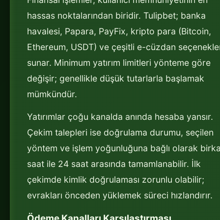
hassas noktalarından biridir. Tulipbet; banka
havalesi, Papara, PayFix, kripto para (Bitcoin,
Ethereum, USDT) ve çeşitli e-cüzdan seçenekle
sunar. Minimum yatırım limitleri yönteme göre
değişir; genellikle düşük tutarlarla başlamak
mümkündür.
Yatırımlar çoğu kanalda anında hesaba yansır.
Çekim talepleri ise doğrulama durumu, seçilen
yöntem ve işlem yoğunluğuna bağlı olarak birk
saat ile 24 saat arasında tamamlanabilir. İlk
çekimde kimlik doğrulaması zorunlu olabilir;
evrakları önceden yüklemek süreci hızlandırır.
Ödeme Kanalları Karşılaştırması