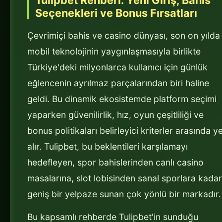
Seçenekleri ve Bonus Fırsatları
Çevrimiçi bahis ve casino dünyası, son on yılda
mobil teknolojinin yaygınlaşmasıyla birlikte
Türkiye'deki milyonlarca kullanıcı için günlük
eğlencenin ayrılmaz parçalarından biri haline
geldi. Bu dinamik ekosistemde platform seçimi
yaparken güvenilirlik, hız, oyun çeşitliliği ve
bonus politikaları belirleyici kriterler arasında y
alır. Tulipbet, bu beklentileri karşılamayı
hedefleyen, spor bahislerinden canlı casino
masalarına, slot lobisinden sanal sporlara kadar
geniş bir yelpaze sunan çok yönlü bir markadır.
Bu kapsamlı rehberde Tulipbet'in sunduğu