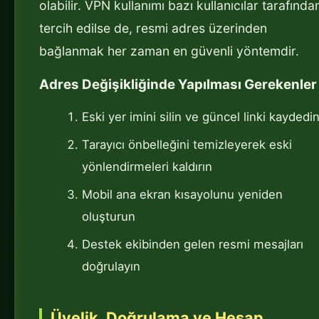
olabilir. VPN kullanımı bazı kullanıcılar tarafında
tercih edilse de, resmi adres üzerinden
bağlanmak her zaman en güvenli yöntemdir.
Adres Değişikliğinde Yapılması Gerekenler
Eski yer imini silin ve güncel linki kaydedi
Tarayıcı önbelleğini temizleyerek eski
yönlendirmeleri kaldırın
Mobil ana ekran kısayolunu yeniden
oluşturun
Destek ekibinden gelen resmi mesajları
doğrulayın
Üyelik, Doğrulama ve Hesap