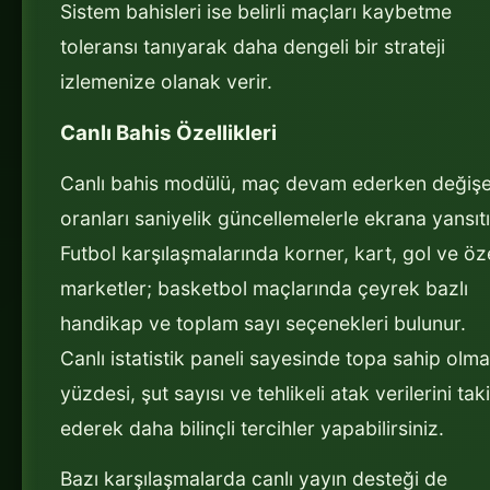
Sistem bahisleri ise belirli maçları kaybetme
toleransı tanıyarak daha dengeli bir strateji
izlemenize olanak verir.
Canlı Bahis Özellikleri
Canlı bahis modülü, maç devam ederken değiş
oranları saniyelik güncellemelerle ekrana yansıtı
Futbol karşılaşmalarında korner, kart, gol ve öz
marketler; basketbol maçlarında çeyrek bazlı
handikap ve toplam sayı seçenekleri bulunur.
Canlı istatistik paneli sayesinde topa sahip olma
yüzdesi, şut sayısı ve tehlikeli atak verilerini tak
ederek daha bilinçli tercihler yapabilirsiniz.
Bazı karşılaşmalarda canlı yayın desteği de