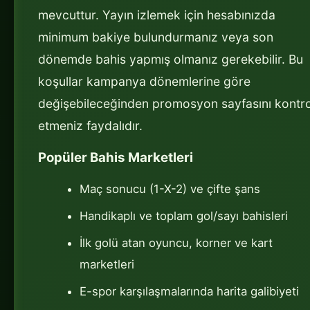
mevcuttur. Yayın izlemek için hesabınızda
minimum bakiye bulundurmanız veya son
dönemde bahis yapmış olmanız gerekebilir. Bu
koşullar kampanya dönemlerine göre
değişebileceğinden promosyon sayfasını kontro
etmeniz faydalıdır.
Popüler Bahis Marketleri
Maç sonucu (1-X-2) ve çifte şans
Handikaplı ve toplam gol/sayı bahisleri
İlk golü atan oyuncu, korner ve kart
marketleri
E-spor karşılaşmalarında harita galibiyeti