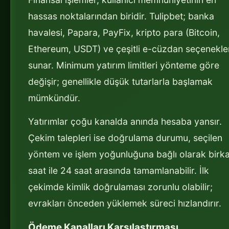
hassas noktalarından biridir. Tulipbet; banka
havalesi, Papara, PayFix, kripto para (Bitcoin,
Ethereum, USDT) ve çeşitli e-cüzdan seçenekle
sunar. Minimum yatırım limitleri yönteme göre
değişir; genellikle düşük tutarlarla başlamak
mümkündür.
Yatırımlar çoğu kanalda anında hesaba yansır.
Çekim talepleri ise doğrulama durumu, seçilen
yöntem ve işlem yoğunluğuna bağlı olarak birk
saat ile 24 saat arasında tamamlanabilir. İlk
çekimde kimlik doğrulaması zorunlu olabilir;
evrakları önceden yüklemek süreci hızlandırır.
Ödeme Kanalları Karşılaştırması