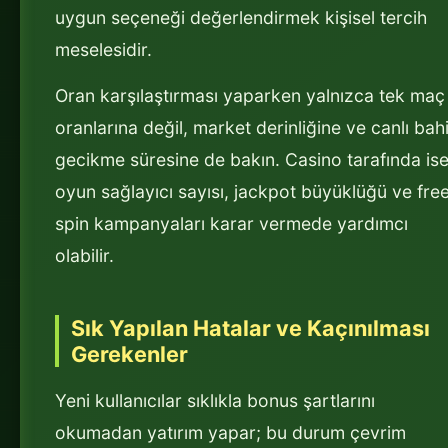
uygun seçeneği değerlendirmek kişisel tercih
meselesidir.
Oran karşılaştırması yaparken yalnızca tek maç
oranlarına değil, market derinliğine ve canlı bah
gecikme süresine de bakın. Casino tarafında is
oyun sağlayıcı sayısı, jackpot büyüklüğü ve fre
spin kampanyaları karar vermede yardımcı
olabilir.
Sık Yapılan Hatalar ve Kaçınılması
Gerekenler
Yeni kullanıcılar sıklıkla bonus şartlarını
okumadan yatırım yapar; bu durum çevrim