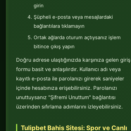
girin
Şüpheli e-posta veya mesajlardaki
bağlantılara tıklamayın
Ortak ağlarda oturum açtıysanız işlem
bitince çıkış yapın
Doğru adrese ulaştığınızda karşınıza gelen giriş
formu basit ve anlaşılırdır. Kullanıcı adı veya
kayıtlı e-posta ile parolanızı girerek saniyeler
içinde hesabınıza erişebilirsiniz. Parolanızı
unuttuysanız "Şifremi Unuttum" bağlantısı
üzerinden sıfırlama adımlarını izleyebilirsiniz.
Tulipbet Bahis Sitesi: Spor ve Canlı