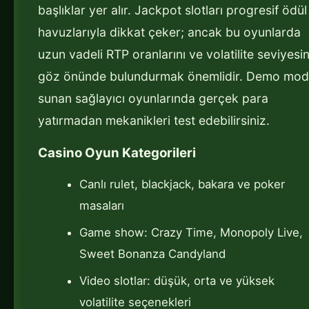
başlıklar yer alır. Jackpot slotları progresif ödül
havuzlarıyla dikkat çeker; ancak bu oyunlarda
uzun vadeli RTP oranlarını ve volatilite seviyesin
göz önünde bulundurmak önemlidir. Demo mo
sunan sağlayıcı oyunlarında gerçek para
yatırmadan mekanikleri test edebilirsiniz.
Casino Oyun Kategorileri
Canlı rulet, blackjack, bakara ve poker
masaları
Game show: Crazy Time, Monopoly Live,
Sweet Bonanza Candyland
Video slotlar: düşük, orta ve yüksek
volatilite seçenekleri