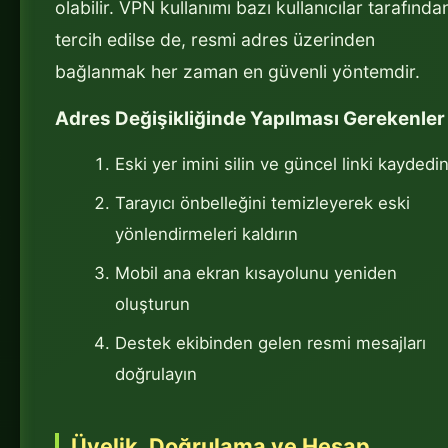
olabilir. VPN kullanımı bazı kullanıcılar tarafında
tercih edilse de, resmi adres üzerinden
bağlanmak her zaman en güvenli yöntemdir.
Adres Değişikliğinde Yapılması Gerekenler
Eski yer imini silin ve güncel linki kaydedi
Tarayıcı önbelleğini temizleyerek eski
yönlendirmeleri kaldırın
Mobil ana ekran kısayolunu yeniden
oluşturun
Destek ekibinden gelen resmi mesajları
doğrulayın
Üyelik, Doğrulama ve Hesap