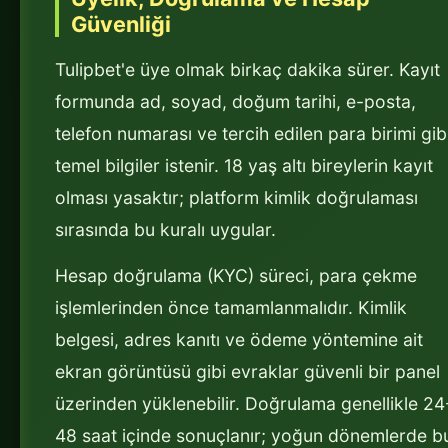
Güvenliği
Tulipbet'e üye olmak birkaç dakika sürer. Kayıt
formunda ad, soyad, doğum tarihi, e-posta,
telefon numarası ve tercih edilen para birimi gib
temel bilgiler istenir. 18 yaş altı bireylerin kayıt
olması yasaktır; platform kimlik doğrulaması
sırasında bu kuralı uygular.
Hesap doğrulama (KYC) süreci, para çekme
işlemlerinden önce tamamlanmalıdır. Kimlik
belgesi, adres kanıtı ve ödeme yöntemine ait
ekran görüntüsü gibi evraklar güvenli bir panel
üzerinden yüklenebilir. Doğrulama genellikle 24
48 saat içinde sonuçlanır; yoğun dönemlerde b