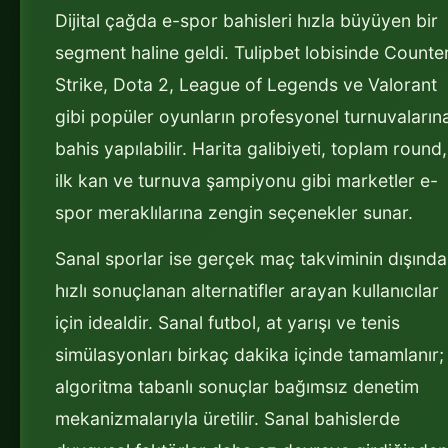
Dijital çağda e-spor bahisleri hızla büyüyen bir
segment haline geldi. Tulipbet lobisinde Counte
Strike, Dota 2, League of Legends ve Valorant
gibi popüler oyunların profesyonel turnuvaların
bahis yapılabilir. Harita galibiyeti, toplam round,
ilk kan ve turnuva şampiyonu gibi marketler e-
spor meraklılarına zengin seçenekler sunar.
Sanal sporlar ise gerçek maç takviminin dışında
hızlı sonuçlanan alternatifler arayan kullanıcılar
için idealdir. Sanal futbol, at yarışı ve tenis
simülasyonları birkaç dakika içinde tamamlanır;
algoritma tabanlı sonuçlar bağımsız denetim
mekanizmalarıyla üretilir. Sanal bahislerde