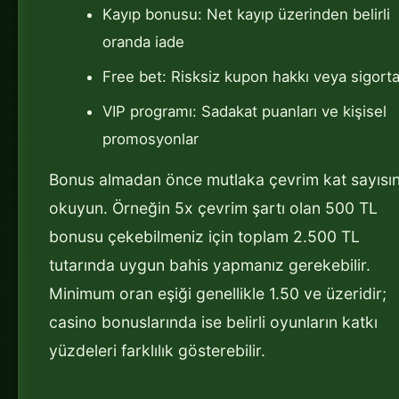
Kayıp bonusu: Net kayıp üzerinden belirli
oranda iade
Free bet: Risksiz kupon hakkı veya sigort
VIP programı: Sadakat puanları ve kişisel
promosyonlar
Bonus almadan önce mutlaka çevrim kat sayısın
okuyun. Örneğin 5x çevrim şartı olan 500 TL
bonusu çekebilmeniz için toplam 2.500 TL
tutarında uygun bahis yapmanız gerekebilir.
Minimum oran eşiği genellikle 1.50 ve üzeridir;
casino bonuslarında ise belirli oyunların katkı
yüzdeleri farklılık gösterebilir.