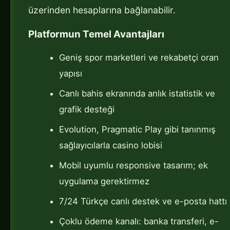
üzerinden hesaplarına bağlanabilir.
Platformun Temel Avantajları
Geniş spor marketleri ve rekabetçi oran
yapısı
Canlı bahis ekranında anlık istatistik ve
grafik desteği
Evolution, Pragmatic Play gibi tanınmış
sağlayıcılarla casino lobisi
Mobil uyumlu responsive tasarım; ek
uygulama gerektirmez
7/24 Türkçe canlı destek ve e-posta hattı
Çoklu ödeme kanalı: banka transferi, e-