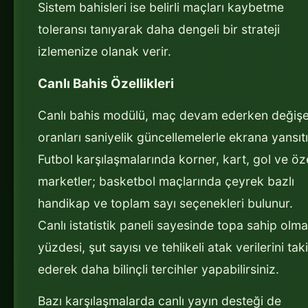
Sistem bahisleri ise belirli maçları kaybetme
toleransı tanıyarak daha dengeli bir strateji
izlemenize olanak verir.
Canlı Bahis Özellikleri
Canlı bahis modülü, maç devam ederken değiş
oranları saniyelik güncellemelerle ekrana yansıtı
Futbol karşılaşmalarında korner, kart, gol ve öz
marketler; basketbol maçlarında çeyrek bazlı
handikap ve toplam sayı seçenekleri bulunur.
Canlı istatistik paneli sayesinde topa sahip olma
yüzdesi, şut sayısı ve tehlikeli atak verilerini tak
ederek daha bilinçli tercihler yapabilirsiniz.
Bazı karşılaşmalarda canlı yayın desteği de