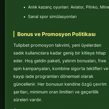
Anlık kazanç oyunları: Aviator, Plinko, Min
Sanal spor simülasyonları
Bonus ve Promosyon Politikası
Tulipbet promosyon takvimi, yeni üyelerden
sadık kullanıcılara kadar geniş bir kitleye hitap
eder. Hoş geldin paketi, yatırım bonusları, free
spin kampanyaları, kombine sigorta teklifleri ve
kayıp iade programları dönemsel olarak
güncellenir. Her bonusun kendine özgü çevrim
şartları, minimum oran limitleri ve geçerlilik
süreleri vardır.