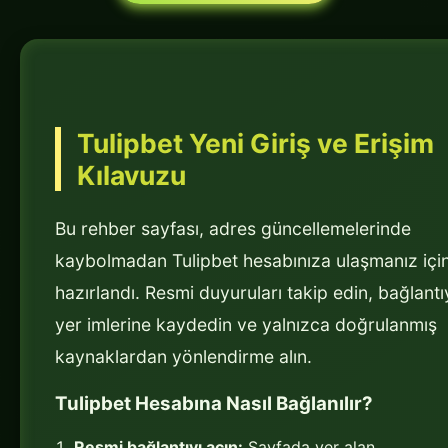
Tulipbet Yeni Giriş ve Erişim
Kılavuzu
Bu rehber sayfası, adres güncellemelerinde
kaybolmadan Tulipbet hesabınıza ulaşmanız içi
hazırlandı. Resmi duyuruları takip edin, bağlantı
yer imlerine kaydedin ve yalnızca doğrulanmış
kaynaklardan yönlendirme alın.
Tulipbet Hesabına Nasıl Bağlanılır?
Resmi bağlantıyı açın:
Sayfada yer alan