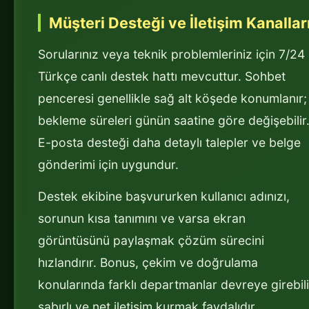
Müşteri Desteği ve İletişim Kanallar
Sorularınız veya teknik problemleriniz için 7/24
Türkçe canlı destek hattı mevcuttur. Sohbet
penceresi genellikle sağ alt köşede konumlanır;
bekleme süreleri günün saatine göre değişebilir
E-posta desteği daha detaylı talepler ve belge
gönderimi için uygundur.
Destek ekibine başvururken kullanıcı adınızı,
sorunun kısa tanımını ve varsa ekran
görüntüsünü paylaşmak çözüm sürecini
hızlandırır. Bonus, çekim ve doğrulama
konularında farklı departmanlar devreye girebili
sabırlı ve net iletişim kurmak faydalıdır.