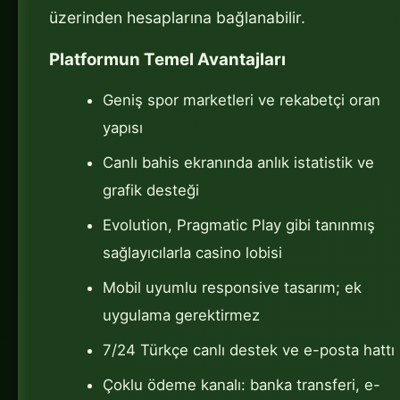
üzerinden hesaplarına bağlanabilir.
Platformun Temel Avantajları
Geniş spor marketleri ve rekabetçi oran
yapısı
Canlı bahis ekranında anlık istatistik ve
grafik desteği
Evolution, Pragmatic Play gibi tanınmış
sağlayıcılarla casino lobisi
Mobil uyumlu responsive tasarım; ek
uygulama gerektirmez
7/24 Türkçe canlı destek ve e-posta hattı
Çoklu ödeme kanalı: banka transferi, e-