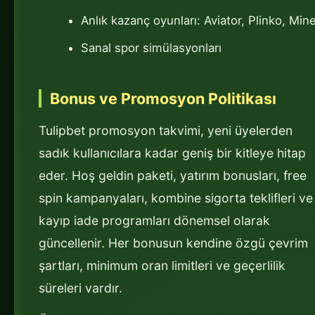
Anlık kazanç oyunları: Aviator, Plinko, Min
Sanal spor simülasyonları
Bonus ve Promosyon Politikası
Tulipbet promosyon takvimi, yeni üyelerden
sadık kullanıcılara kadar geniş bir kitleye hitap
eder. Hoş geldin paketi, yatırım bonusları, free
spin kampanyaları, kombine sigorta teklifleri ve
kayıp iade programları dönemsel olarak
güncellenir. Her bonusun kendine özgü çevrim
şartları, minimum oran limitleri ve geçerlilik
süreleri vardır.