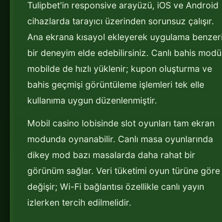
Tulipbet'in responsive arayüzü, iOS ve Android
cihazlarda tarayıcı üzerinden sorunsuz çalışır.
Ana ekrana kısayol ekleyerek uygulama benzer
bir deneyim elde edebilirsiniz. Canlı bahis modü
mobilde de hızlı yüklenir; kupon oluşturma ve
bahis geçmişi görüntüleme işlemleri tek elle
kullanıma uygun düzenlenmiştir.
Mobil casino lobisinde slot oyunları tam ekran
modunda oynanabilir. Canlı masa oyunlarında
dikey mod bazı masalarda daha rahat bir
görünüm sağlar. Veri tüketimi oyun türüne göre
değişir; Wi-Fi bağlantısı özellikle canlı yayın
izlerken tercih edilmelidir.