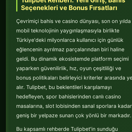
Seçenekleri ve Bonus Fırsatları
Çevrimiçi bahis ve casino dünyası, son on yılda
mobil teknolojinin yaygınlaşmasıyla birlikte
Türkiye'deki milyonlarca kullanıcı için günlük
eğlencenin ayrılmaz parçalarından biri haline
geldi. Bu dinamik ekosistemde platform seçimi
yaparken güvenilirlik, hız, oyun çeşitliliği ve
bonus politikaları belirleyici kriterler arasında y
alır. Tulipbet, bu beklentileri karşılamayı
hedefleyen, spor bahislerinden canlı casino
masalarına, slot lobisinden sanal sporlara kadar
geniş bir yelpaze sunan çok yönlü bir markadır.
Bu kapsamlı rehberde Tulipbet'in sunduğu