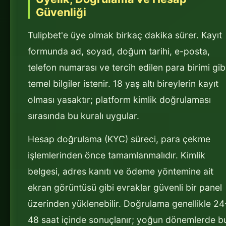
Güvenliği
Tulipbet'e üye olmak birkaç dakika sürer. Kayıt
formunda ad, soyad, doğum tarihi, e-posta,
telefon numarası ve tercih edilen para birimi gib
temel bilgiler istenir. 18 yaş altı bireylerin kayıt
olması yasaktır; platform kimlik doğrulaması
sırasında bu kuralı uygular.
Hesap doğrulama (KYC) süreci, para çekme
işlemlerinden önce tamamlanmalıdır. Kimlik
belgesi, adres kanıtı ve ödeme yöntemine ait
ekran görüntüsü gibi evraklar güvenli bir panel
üzerinden yüklenebilir. Doğrulama genellikle 24
48 saat içinde sonuçlanır; yoğun dönemlerde b