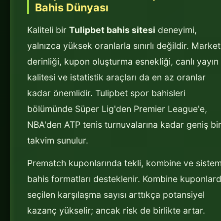
Bahis Dünyası
Kaliteli bir
Tulipbet bahis sitesi
deneyimi,
yalnızca yüksek oranlarla sınırlı değildir. Market
derinliği, kupon oluşturma esnekliği, canlı yayın
kalitesi ve istatistik araçları da en az oranlar
kadar önemlidir. Tulipbet spor bahisleri
bölümünde Süper Lig'den Premier League'e,
NBA'den ATP tenis turnuvalarına kadar geniş bi
takvim sunulur.
Prematch kuponlarında tekli, kombine ve siste
bahis formatları desteklenir. Kombine kuponlar
seçilen karşılaşma sayısı arttıkça potansiyel
kazanç yükselir; ancak risk de birlikte artar.