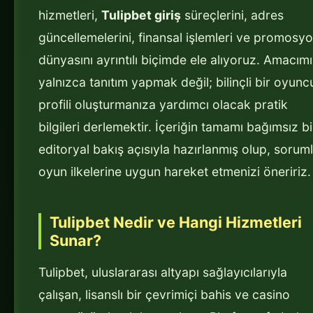
hizmetleri,
Tulipbet giriş
süreçlerini, adres
güncellemelerini, finansal işlemleri ve promosy
dünyasını ayrıntılı biçimde ele alıyoruz. Amacım
yalnızca tanıtım yapmak değil; bilinçli bir oyunc
profili oluşturmanıza yardımcı olacak pratik
bilgileri derlemektir. İçeriğin tamamı bağımsız bi
editoryal bakış açısıyla hazırlanmış olup, sorum
oyun ilkelerine uygun hareket etmenizi öneririz.
Tulipbet Nedir ve Hangi Hizmetleri
Sunar?
Tulipbet, uluslararası altyapı sağlayıcılarıyla
çalışan, lisanslı bir çevrimiçi bahis ve casino