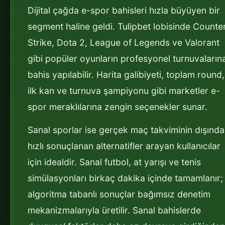
Dijital çağda e-spor bahisleri hızla büyüyen bir
segment haline geldi. Tulipbet lobisinde Counte
Strike, Dota 2, League of Legends ve Valorant
gibi popüler oyunların profesyonel turnuvaların
bahis yapılabilir. Harita galibiyeti, toplam round,
ilk kan ve turnuva şampiyonu gibi marketler e-
spor meraklılarına zengin seçenekler sunar.
Sanal sporlar ise gerçek maç takviminin dışında
hızlı sonuçlanan alternatifler arayan kullanıcılar
için idealdir. Sanal futbol, at yarışı ve tenis
simülasyonları birkaç dakika içinde tamamlanır;
algoritma tabanlı sonuçlar bağımsız denetim
mekanizmalarıyla üretilir. Sanal bahislerde