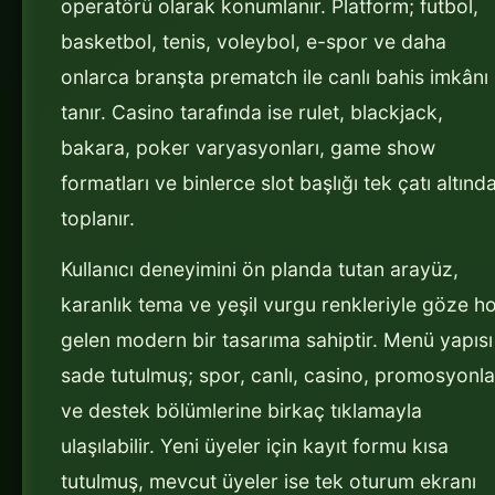
operatörü olarak konumlanır. Platform; futbol,
basketbol, tenis, voleybol, e-spor ve daha
onlarca branşta prematch ile canlı bahis imkânı
tanır. Casino tarafında ise rulet, blackjack,
bakara, poker varyasyonları, game show
formatları ve binlerce slot başlığı tek çatı altınd
toplanır.
Kullanıcı deneyimini ön planda tutan arayüz,
karanlık tema ve yeşil vurgu renkleriyle göze h
gelen modern bir tasarıma sahiptir. Menü yapısı
sade tutulmuş; spor, canlı, casino, promosyonla
ve destek bölümlerine birkaç tıklamayla
ulaşılabilir. Yeni üyeler için kayıt formu kısa
tutulmuş, mevcut üyeler ise tek oturum ekranı