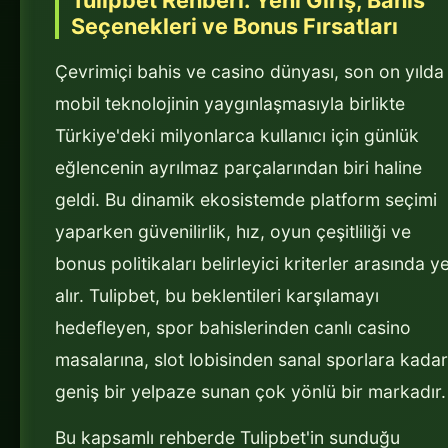
Seçenekleri ve Bonus Fırsatları
Çevrimiçi bahis ve casino dünyası, son on yılda
mobil teknolojinin yaygınlaşmasıyla birlikte
Türkiye'deki milyonlarca kullanıcı için günlük
eğlencenin ayrılmaz parçalarından biri haline
geldi. Bu dinamik ekosistemde platform seçimi
yaparken güvenilirlik, hız, oyun çeşitliliği ve
bonus politikaları belirleyici kriterler arasında y
alır. Tulipbet, bu beklentileri karşılamayı
hedefleyen, spor bahislerinden canlı casino
masalarına, slot lobisinden sanal sporlara kadar
geniş bir yelpaze sunan çok yönlü bir markadır.
Bu kapsamlı rehberde Tulipbet'in sunduğu