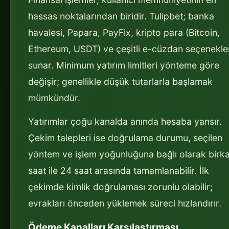
hassas noktalarından biridir. Tulipbet; banka
havalesi, Papara, PayFix, kripto para (Bitcoin,
Ethereum, USDT) ve çeşitli e-cüzdan seçenekle
sunar. Minimum yatırım limitleri yönteme göre
değişir; genellikle düşük tutarlarla başlamak
mümkündür.
Yatırımlar çoğu kanalda anında hesaba yansır.
Çekim talepleri ise doğrulama durumu, seçilen
yöntem ve işlem yoğunluğuna bağlı olarak birk
saat ile 24 saat arasında tamamlanabilir. İlk
çekimde kimlik doğrulaması zorunlu olabilir;
evrakları önceden yüklemek süreci hızlandırır.
Ödeme Kanalları Karşılaştırması