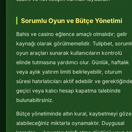
Sorumlu Oyun ve Bütçe Yönetimi
Bahis ve casino eğlence amaçlı olmalıdır; gelir
kaynağı olarak görülmemelidir. Tulipbet, soruml
oyun araçları sunarak kullanıcıların kontrolü
elinde tutmasına yardımcı olur. Günlük, haftalık
veya aylık yatırım limiti belirleyebilir, oturum
süresi hatırlatıcıları aktif edebilir ve gerektiğind
geçici veya kalıcı hesap kapatma talebinde
bulunabilirsiniz.
Bütçe yönetiminde altın kural, kaybetmeyi göze
alabileceğiniz miktarla oynamaktır. Duygusal