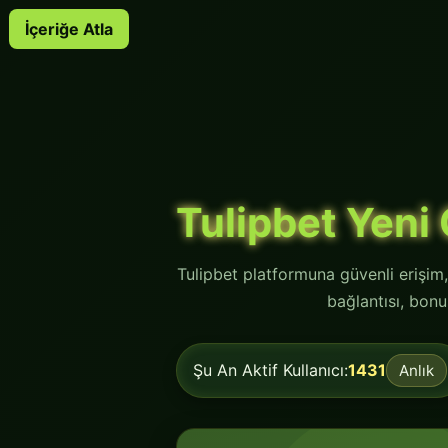
İçeriğe Atla
Tulipbet Yeni
Tulipbet platformuna güvenli erişim,
bağlantısı, bonu
Şu An Aktif Kullanıcı:
1431
Anlık