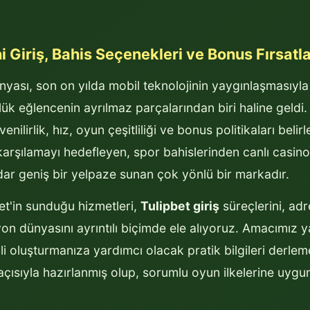
i Giriş, Bahis Seçenekleri ve Bonus Fırsatla
yası, son on yılda mobil teknolojinin yaygınlaşmasıyla 
nlük eğlencenin ayrılmaz parçalarından biri haline geld
ilirlik, hız, oyun çeşitliliği ve bonus politikaları belirl
i karşılamayı hedefleyen, spor bahislerinden canlı casin
dar geniş bir yelpaze sunan çok yönlü bir markadır.
t'in sunduğu hizmetleri,
Tulipbet giriş
süreçlerini, adr
yon dünyasını ayrıntılı biçimde ele alıyoruz. Amacımız 
fili oluşturmanıza yardımcı olacak pratik bilgileri derlem
açısıyla hazırlanmış olup, sorumlu oyun ilkelerine uygu