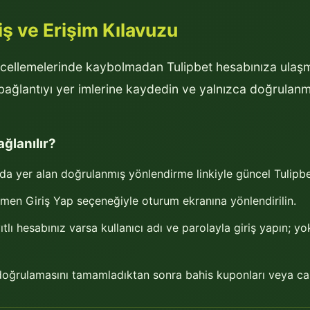
iş ve Erişim Kılavuzu
cellemelerinde kaybolmadan Tulipbet hesabınıza ulaşma
 bağlantıyı yer imlerine kaydedin ve yalnızca doğrulan
ğlanılır?
a yer alan doğrulanmış yönlendirme linkiyle güncel Tulipbe
en Giriş Yap seçeneğiyle oturum ekranına yönlendirilin.
tlı hesabınız varsa kullanıcı adı ve parolayla giriş yapın; yo
oğrulamasını tamamladıktan sonra bahis kuponları veya casi