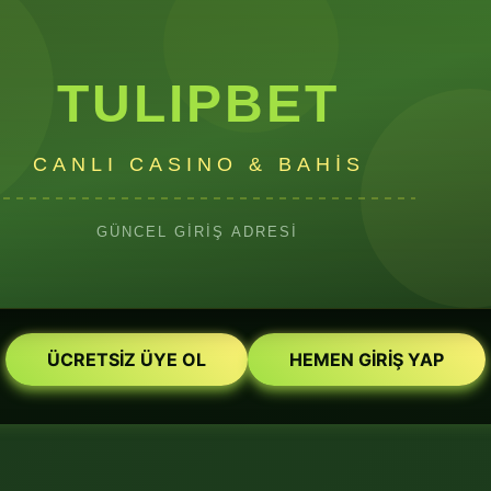
TULIPBET
CANLI CASINO & BAHİS
GÜNCEL GİRİŞ ADRESİ
ÜCRETSIZ ÜYE OL
HEMEN GIRIŞ YAP