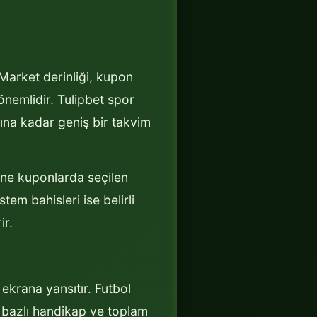
 Market derinliği, kupon
 önemlidir. Tulipbet spor
ına kadar geniş bir takvim
ine kuponlarda seçilen
tem bahisleri ise belirli
ir.
ekrana yansıtır. Futbol
k bazlı handikap ve toplam