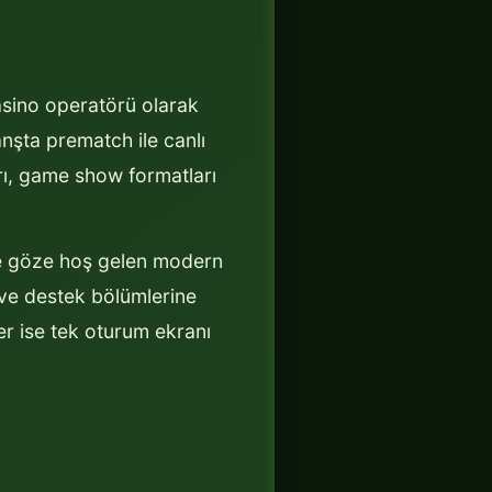
 casino operatörü olarak
nşta prematch ile canlı
arı, game show formatları
yle göze hoş gelen modern
 ve destek bölümlerine
ler ise tek oturum ekranı