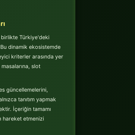
rı
birlikte Türkiye'deki
i. Bu dinamik ekosistemde
eyici kriterler arasında yer
o masalarına, slot
es güncellemelerini,
yalnızca tanıtım yapmak
ektir. İçeriğin tamamı
n hareket etmenizi