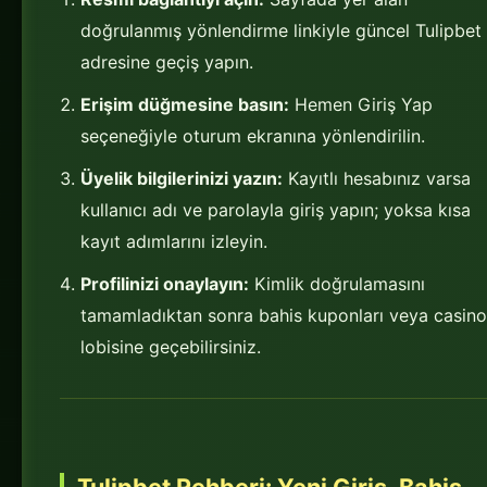
doğrulanmış yönlendirme linkiyle güncel Tulipbet
adresine geçiş yapın.
Erişim düğmesine basın:
Hemen Giriş Yap
seçeneğiyle oturum ekranına yönlendirilin.
Üyelik bilgilerinizi yazın:
Kayıtlı hesabınız varsa
kullanıcı adı ve parolayla giriş yapın; yoksa kısa
kayıt adımlarını izleyin.
Profilinizi onaylayın:
Kimlik doğrulamasını
tamamladıktan sonra bahis kuponları veya casin
lobisine geçebilirsiniz.
Tulipbet Rehberi: Yeni Giriş, Bahis