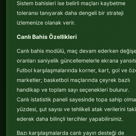
Sistem bahisleri ise belirli maçları kaybetme
toleransı tanıyarak daha dengeli bir strateji
izlemenize olanak verir.
Canlı Bahis Özellikleri
Canlı bahis modülü, maç devam ederken değiş
oranları saniyelik güncellemelerle ekrana yansıtı
Futbol karşılaşmalarında korner, kart, gol ve öz
marketler; basketbol maçlarında çeyrek bazlı
handikap ve toplam sayı seçenekleri bulunur.
Canlı istatistik paneli sayesinde topa sahip olma
yüzdesi, şut sayısı ve tehlikeli atak verilerini tak
ederek daha bilinçli tercihler yapabilirsiniz.
Bazı karşılaşmalarda canlı yayın desteği de