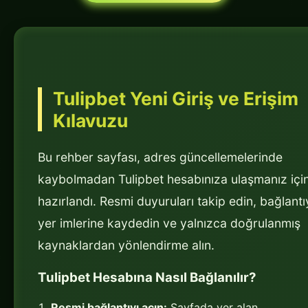
Tulipbet Yeni Giriş ve Erişim
Kılavuzu
Bu rehber sayfası, adres güncellemelerinde
kaybolmadan Tulipbet hesabınıza ulaşmanız içi
hazırlandı. Resmi duyuruları takip edin, bağlantı
yer imlerine kaydedin ve yalnızca doğrulanmış
kaynaklardan yönlendirme alın.
Tulipbet Hesabına Nasıl Bağlanılır?
Resmi bağlantıyı açın:
Sayfada yer alan