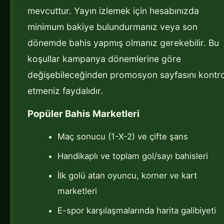
mevcuttur. Yayın izlemek için hesabınızda
minimum bakiye bulundurmanız veya son
dönemde bahis yapmış olmanız gerekebilir. Bu
koşullar kampanya dönemlerine göre
değişebileceğinden promosyon sayfasını kontro
etmeniz faydalıdır.
Popüler Bahis Marketleri
Maç sonucu (1-X-2) ve çifte şans
Handikaplı ve toplam gol/sayı bahisleri
İlk golü atan oyuncu, korner ve kart
marketleri
E-spor karşılaşmalarında harita galibiyeti