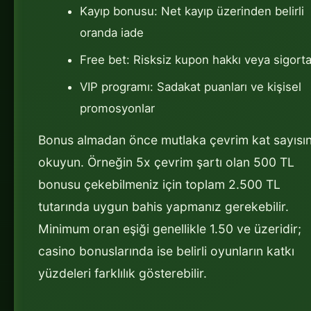
Kayıp bonusu: Net kayıp üzerinden belirli
oranda iade
Free bet: Risksiz kupon hakkı veya sigort
VIP programı: Sadakat puanları ve kişisel
promosyonlar
Bonus almadan önce mutlaka çevrim kat sayısın
okuyun. Örneğin 5x çevrim şartı olan 500 TL
bonusu çekebilmeniz için toplam 2.500 TL
tutarında uygun bahis yapmanız gerekebilir.
Minimum oran eşiği genellikle 1.50 ve üzeridir;
casino bonuslarında ise belirli oyunların katkı
yüzdeleri farklılık gösterebilir.