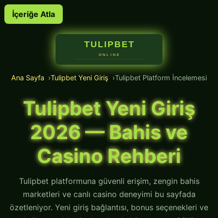
İçeriğe Atla
TULIPBET
ONLINE
Ana Sayfa
Tulipbet Yeni Giriş
Tulipbet Platform İncelemesi
Tulipbet Yeni Giriş
2026 — Bahis ve
Casino Rehberi
Tulipbet platformuna güvenli erişim, zengin bahis
marketleri ve canlı casino deneyimi bu sayfada
özetleniyor. Yeni giriş bağlantısı, bonus seçenekleri ve