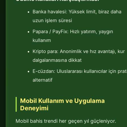
Banka havalesi: Yüksek limit, biraz daha
uzun işlem süresi
Papara / PayFix: Hızlı yatırım, yaygın
kullanım
Kripto para: Anonimlik ve hız avantajı, kur
dalgalanmasına dikkat
E-cüzdan: Uluslararası kullanıcılar için prat
alternatif
Mobil Kullanım ve Uygulama
Deneyimi
Mobil bahis trendi her geçen yıl güçleniyor.