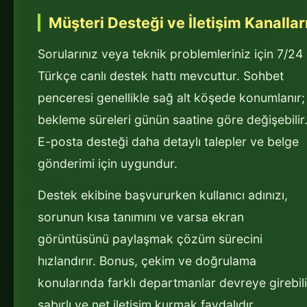
Müşteri Desteği ve İletişim Kanallar
Sorularınız veya teknik problemleriniz için 7/24
Türkçe canlı destek hattı mevcuttur. Sohbet
penceresi genellikle sağ alt köşede konumlanır;
bekleme süreleri günün saatine göre değişebilir
E-posta desteği daha detaylı talepler ve belge
gönderimi için uygundur.
Destek ekibine başvururken kullanıcı adınızı,
sorunun kısa tanımını ve varsa ekran
görüntüsünü paylaşmak çözüm sürecini
hızlandırır. Bonus, çekim ve doğrulama
konularında farklı departmanlar devreye girebili
sabırlı ve net iletişim kurmak faydalıdır.