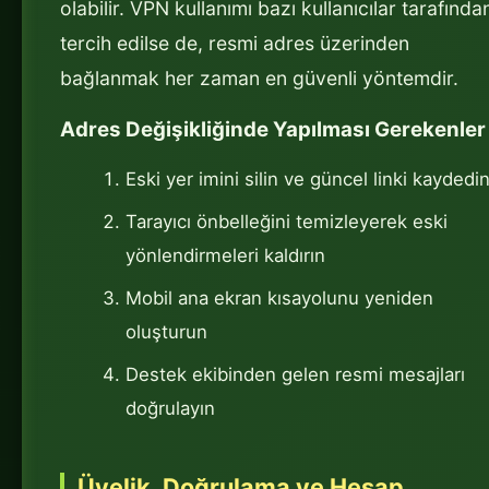
olabilir. VPN kullanımı bazı kullanıcılar tarafında
tercih edilse de, resmi adres üzerinden
bağlanmak her zaman en güvenli yöntemdir.
Adres Değişikliğinde Yapılması Gerekenler
Eski yer imini silin ve güncel linki kaydedi
Tarayıcı önbelleğini temizleyerek eski
yönlendirmeleri kaldırın
Mobil ana ekran kısayolunu yeniden
oluşturun
Destek ekibinden gelen resmi mesajları
doğrulayın
Üyelik, Doğrulama ve Hesap