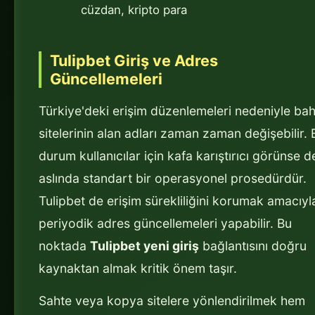
cüzdan, kripto para
Tulipbet Giriş ve Adres
Güncellemeleri
Türkiye'deki erişim düzenlemeleri nedeniyle bah
sitelerinin alan adları zaman zaman değişebilir. 
durum kullanıcılar için kafa karıştırıcı görünse d
aslında standart bir operasyonel prosedürdür.
Tulipbet de erişim sürekliliğini korumak amacıyl
periyodik adres güncellemeleri yapabilir. Bu
noktada
Tulipbet yeni giriş
bağlantısını doğru
kaynaktan almak kritik önem taşır.
Sahte veya kopya sitelere yönlendirilmek hem