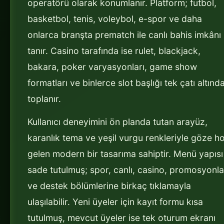
operatörü olarak konumlanır. Platform; futbol,
basketbol, tenis, voleybol, e-spor ve daha
onlarca branşta prematch ile canlı bahis imkânı
tanır. Casino tarafında ise rulet, blackjack,
bakara, poker varyasyonları, game show
formatları ve binlerce slot başlığı tek çatı altınd
toplanır.
Kullanıcı deneyimini ön planda tutan arayüz,
karanlık tema ve yeşil vurgu renkleriyle göze h
gelen modern bir tasarıma sahiptir. Menü yapısı
sade tutulmuş; spor, canlı, casino, promosyonla
ve destek bölümlerine birkaç tıklamayla
ulaşılabilir. Yeni üyeler için kayıt formu kısa
tutulmuş, mevcut üyeler ise tek oturum ekranı