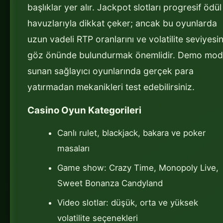
başlıklar yer alır. Jackpot slotları progresif ödül
havuzlarıyla dikkat çeker; ancak bu oyunlarda
uzun vadeli RTP oranlarını ve volatilite seviyesin
göz önünde bulundurmak önemlidir. Demo mo
sunan sağlayıcı oyunlarında gerçek para
yatırmadan mekanikleri test edebilirsiniz.
Casino Oyun Kategorileri
Canlı rulet, blackjack, bakara ve poker
masaları
Game show: Crazy Time, Monopoly Live,
Sweet Bonanza Candyland
Video slotlar: düşük, orta ve yüksek
volatilite seçenekleri