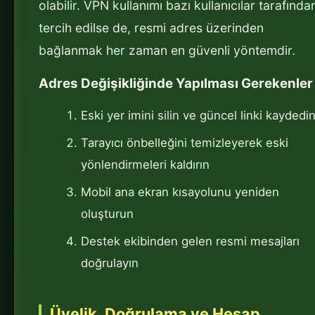
olabilir. VPN kullanımı bazı kullanıcılar tarafında
tercih edilse de, resmi adres üzerinden
bağlanmak her zaman en güvenli yöntemdir.
Adres Değişikliğinde Yapılması Gerekenler
Eski yer imini silin ve güncel linki kaydedi
Tarayıcı önbelleğini temizleyerek eski
yönlendirmeleri kaldırın
Mobil ana ekran kısayolunu yeniden
oluşturun
Destek ekibinden gelen resmi mesajları
doğrulayın
Üyelik, Doğrulama ve Hesap