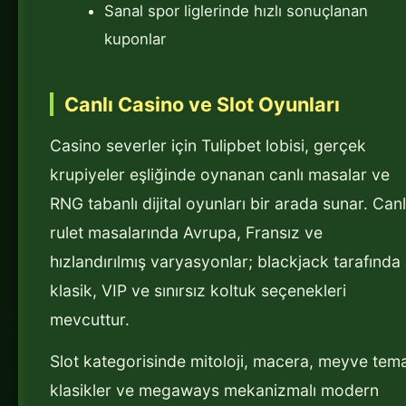
Sanal spor liglerinde hızlı sonuçlanan
kuponlar
Canlı Casino ve Slot Oyunları
Casino severler için Tulipbet lobisi, gerçek
krupiyeler eşliğinde oynanan canlı masalar ve
RNG tabanlı dijital oyunları bir arada sunar. Canl
rulet masalarında Avrupa, Fransız ve
hızlandırılmış varyasyonlar; blackjack tarafında
klasik, VIP ve sınırsız koltuk seçenekleri
mevcuttur.
Slot kategorisinde mitoloji, macera, meyve tema
klasikler ve megaways mekanizmalı modern