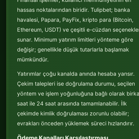
hassas noktalarından biridir. Tulipbet; banka
havalesi, Papara, PayFix, kripto para (Bitcoin,
Ethereum, USDT) ve çeşitli e-cüzdan seçenekle
sunar. Minimum yatırım limitleri yönteme göre
değişir; genellikle düşük tutarlarla başlamak
mümkündür.
Yatırımlar çoğu kanalda anında hesaba yansır.
Çekim talepleri ise doğrulama durumu, seçilen
yöntem ve işlem yoğunluğuna bağlı olarak birk
saat ile 24 saat arasında tamamlanabilir. İlk
çekimde kimlik doğrulaması zorunlu olabilir;
evrakları önceden yüklemek süreci hızlandırır.
Ödeme Kanalları Karşılaştırması