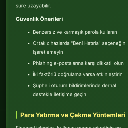
süre uzayabilir.
Güvenlik Önerileri
Benzersiz ve karmaşık parola kullanın
Ortak cihazlarda "Beni Hatırla" seçeneğini
işaretlemeyin
Phishing e-postalarına karşı dikkatli olun
İki faktörlü doğrulama varsa etkinleştirin
Şüpheli oturum bildirimlerinde derhal
destekle iletişime geçin
Para Yatırma ve Çekme Yöntemleri
Finansal işlemler, kullanıcı memnuniyetinin en