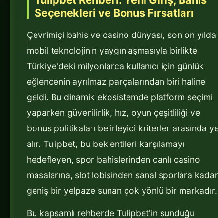
Seçenekleri ve Bonus Fırsatları
Çevrimiçi bahis ve casino dünyası, son on yılda
mobil teknolojinin yaygınlaşmasıyla birlikte
Türkiye'deki milyonlarca kullanıcı için günlük
eğlencenin ayrılmaz parçalarından biri haline
geldi. Bu dinamik ekosistemde platform seçimi
yaparken güvenilirlik, hız, oyun çeşitliliği ve
bonus politikaları belirleyici kriterler arasında y
alır. Tulipbet, bu beklentileri karşılamayı
hedefleyen, spor bahislerinden canlı casino
masalarına, slot lobisinden sanal sporlara kadar
geniş bir yelpaze sunan çok yönlü bir markadır.
Bu kapsamlı rehberde Tulipbet'in sunduğu