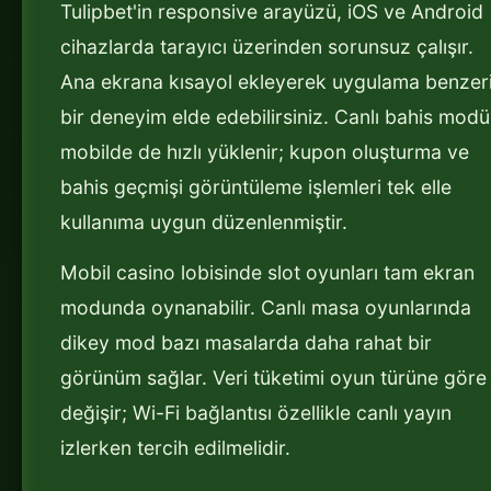
Tulipbet'in responsive arayüzü, iOS ve Android
cihazlarda tarayıcı üzerinden sorunsuz çalışır.
Ana ekrana kısayol ekleyerek uygulama benzer
bir deneyim elde edebilirsiniz. Canlı bahis modü
mobilde de hızlı yüklenir; kupon oluşturma ve
bahis geçmişi görüntüleme işlemleri tek elle
kullanıma uygun düzenlenmiştir.
Mobil casino lobisinde slot oyunları tam ekran
modunda oynanabilir. Canlı masa oyunlarında
dikey mod bazı masalarda daha rahat bir
görünüm sağlar. Veri tüketimi oyun türüne göre
değişir; Wi-Fi bağlantısı özellikle canlı yayın
izlerken tercih edilmelidir.