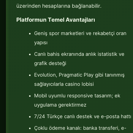
üzerinden hesaplarına bağlanabilir.
Platformun Temel Avantajları
Geniş spor marketleri ve rekabetçi oran
yapısı
Canlı bahis ekranında anlık istatistik ve
grafik desteği
Evolution, Pragmatic Play gibi tanınmış
sağlayıcılarla casino lobisi
Mobil uyumlu responsive tasarım; ek
uygulama gerektirmez
7/24 Türkçe canlı destek ve e-posta hattı
Çoklu ödeme kanalı: banka transferi, e-