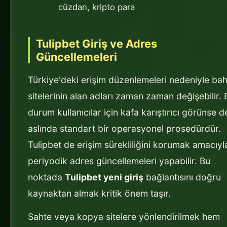
cüzdan, kripto para
Tulipbet Giriş ve Adres
Güncellemeleri
Türkiye'deki erişim düzenlemeleri nedeniyle bah
sitelerinin alan adları zaman zaman değişebilir. 
durum kullanıcılar için kafa karıştırıcı görünse d
aslında standart bir operasyonel prosedürdür.
Tulipbet de erişim sürekliliğini korumak amacıyl
periyodik adres güncellemeleri yapabilir. Bu
noktada
Tulipbet yeni giriş
bağlantısını doğru
kaynaktan almak kritik önem taşır.
Sahte veya kopya sitelere yönlendirilmek hem