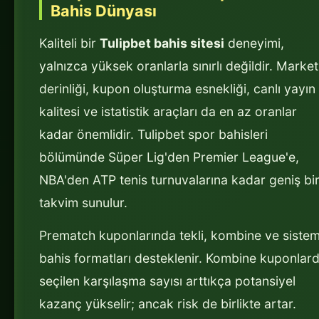
Bahis Dünyası
Kaliteli bir
Tulipbet bahis sitesi
deneyimi,
yalnızca yüksek oranlarla sınırlı değildir. Market
derinliği, kupon oluşturma esnekliği, canlı yayın
kalitesi ve istatistik araçları da en az oranlar
kadar önemlidir. Tulipbet spor bahisleri
bölümünde Süper Lig'den Premier League'e,
NBA'den ATP tenis turnuvalarına kadar geniş bi
takvim sunulur.
Prematch kuponlarında tekli, kombine ve siste
bahis formatları desteklenir. Kombine kuponlar
seçilen karşılaşma sayısı arttıkça potansiyel
kazanç yükselir; ancak risk de birlikte artar.