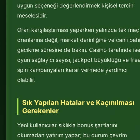
uygun seçeneği değerlendirmek kişisel tercih
meselesidir.
Oran karşılaştırması yaparken yalnızca tek maç
oranlarına değil, market derinliğine ve canlı bah
gecikme süresine de bakın. Casino tarafında is
oyun sağlayıcı sayısı, jackpot büyüklüğü ve fre
spin kampanyaları karar vermede yardımcı
olabilir.
Sık Yapılan Hatalar ve Kaçınılması
Gerekenler
Yeni kullanıcılar sıklıkla bonus şartlarını
okumadan yatırım yapar; bu durum çevrim