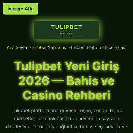
İçeriğe Atla
TULIPBET
ONLINE
Ana Sayfa
Tulipbet Yeni Giriş
Tulipbet Platform İncelemesi
Tulipbet Yeni Giriş
2026 — Bahis ve
Casino Rehberi
Tulipbet platformuna güvenli erişim, zengin bahis
marketleri ve canlı casino deneyimi bu sayfada
özetleniyor. Yeni giriş bağlantısı, bonus seçenekleri ve