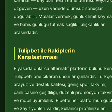
kararlar — kayıpları telafi etme dürtüsü veya aşı
özgüven — uzun vadede olumsuz sonuçlar
doğurabilir. Molalar vermek, günlük limit koym
ve bahis günlüğü tutmak sağlıklı alışkanlıklar
arasındadır.
Tulipbet ile Rakiplerin
Karşılaştırması
Piyasada onlarca alternatif platform bulunurken
Tulipbet'i öne çıkaran unsurlar şunlardır: Türkçe
arayüz ve destek kalitesi, geniş spor takvimi,
canlı casino çeşitliliği, düzenli promosyon takvi
ve mobil uyumluluk. Elbette her platformun güç
ve zayıf yönleri vardır; kullanıcı profilinize en