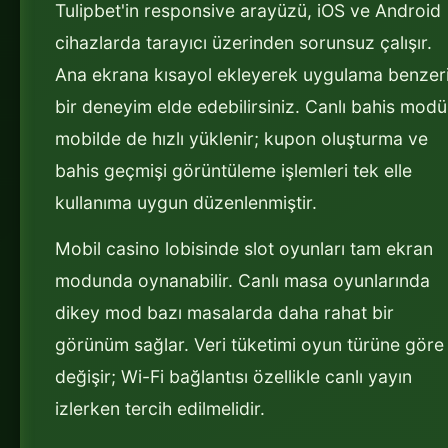
Tulipbet'in responsive arayüzü, iOS ve Android
cihazlarda tarayıcı üzerinden sorunsuz çalışır.
Ana ekrana kısayol ekleyerek uygulama benzer
bir deneyim elde edebilirsiniz. Canlı bahis modü
mobilde de hızlı yüklenir; kupon oluşturma ve
bahis geçmişi görüntüleme işlemleri tek elle
kullanıma uygun düzenlenmiştir.
Mobil casino lobisinde slot oyunları tam ekran
modunda oynanabilir. Canlı masa oyunlarında
dikey mod bazı masalarda daha rahat bir
görünüm sağlar. Veri tüketimi oyun türüne göre
değişir; Wi-Fi bağlantısı özellikle canlı yayın
izlerken tercih edilmelidir.