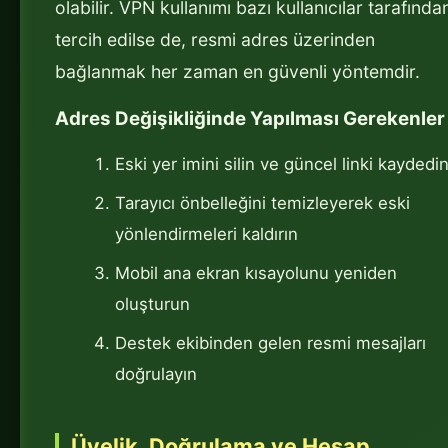
olabilir. VPN kullanımı bazı kullanıcılar tarafında
tercih edilse de, resmi adres üzerinden
bağlanmak her zaman en güvenli yöntemdir.
Adres Değişikliğinde Yapılması Gerekenler
Eski yer imini silin ve güncel linki kaydedi
Tarayıcı önbelleğini temizleyerek eski
yönlendirmeleri kaldırın
Mobil ana ekran kısayolunu yeniden
oluşturun
Destek ekibinden gelen resmi mesajları
doğrulayın
Üyelik, Doğrulama ve Hesap