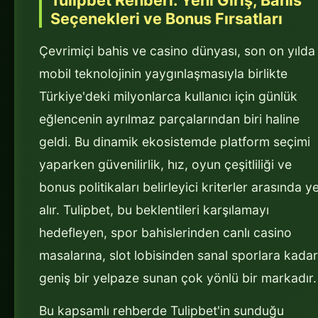
Seçenekleri ve Bonus Fırsatları
Çevrimiçi bahis ve casino dünyası, son on yılda
mobil teknolojinin yaygınlaşmasıyla birlikte
Türkiye'deki milyonlarca kullanıcı için günlük
eğlencenin ayrılmaz parçalarından biri haline
geldi. Bu dinamik ekosistemde platform seçimi
yaparken güvenilirlik, hız, oyun çeşitliliği ve
bonus politikaları belirleyici kriterler arasında y
alır. Tulipbet, bu beklentileri karşılamayı
hedefleyen, spor bahislerinden canlı casino
masalarına, slot lobisinden sanal sporlara kadar
geniş bir yelpaze sunan çok yönlü bir markadır.
Bu kapsamlı rehberde Tulipbet'in sunduğu