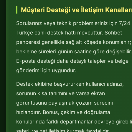
Müşteri Desteği ve İletişim Kanallar
Sorularınız veya teknik problemleriniz için 7/24
Türkçe canlı destek hattı mevcuttur. Sohbet
penceresi genellikle sağ alt köşede konumlanır;
bekleme süreleri günün saatine göre değişebilir
E-posta desteği daha detaylı talepler ve belge
gönderimi için uygundur.
Destek ekibine başvururken kullanıcı adınızı,
sorunun kısa tanımını ve varsa ekran
görüntüsünü paylaşmak çözüm sürecini
hızlandırır. Bonus, çekim ve doğrulama
konularında farklı departmanlar devreye girebili
sabırlı ve net iletişim kurmak faydalıdır.