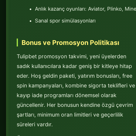
Anlık kazanç oyunları: Aviator, Plinko, Min
Sanal spor simülasyonları
Bonus ve Promosyon Politikası
Tulipbet promosyon takvimi, yeni üyelerden
sadık kullanıcılara kadar geniş bir kitleye hitap
eder. Hoş geldin paketi, yatırım bonusları, free
spin kampanyaları, kombine sigorta teklifleri ve
kayıp iade programları dönemsel olarak
güncellenir. Her bonusun kendine özgü çevrim
şartları, minimum oran limitleri ve geçerlilik
süreleri vardır.