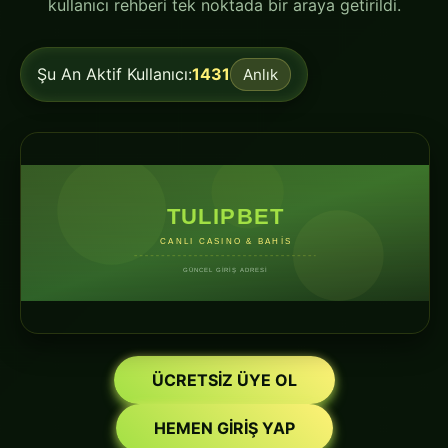
kullanıcı rehberi tek noktada bir araya getirildi.
Şu An Aktif Kullanıcı:
1431
Anlık
TULIPBET
CANLI CASINO & BAHİS
GÜNCEL GİRİŞ ADRESİ
ÜCRETSIZ ÜYE OL
HEMEN GIRIŞ YAP