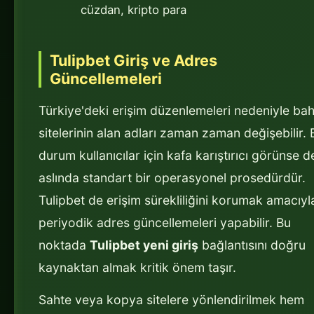
cüzdan, kripto para
Tulipbet Giriş ve Adres
Güncellemeleri
Türkiye'deki erişim düzenlemeleri nedeniyle bah
sitelerinin alan adları zaman zaman değişebilir. 
durum kullanıcılar için kafa karıştırıcı görünse d
aslında standart bir operasyonel prosedürdür.
Tulipbet de erişim sürekliliğini korumak amacıyl
periyodik adres güncellemeleri yapabilir. Bu
noktada
Tulipbet yeni giriş
bağlantısını doğru
kaynaktan almak kritik önem taşır.
Sahte veya kopya sitelere yönlendirilmek hem