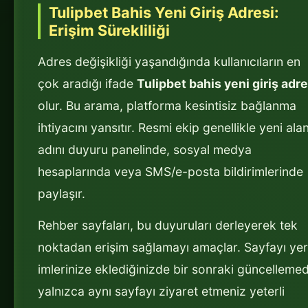
Tulipbet Bahis Yeni Giriş Adresi:
Erişim Sürekliliği
Adres değişikliği yaşandığında kullanıcıların en
çok aradığı ifade
Tulipbet bahis yeni giriş adre
olur. Bu arama, platforma kesintisiz bağlanma
ihtiyacını yansıtır. Resmi ekip genellikle yeni ala
adını duyuru panelinde, sosyal medya
hesaplarında veya SMS/e-posta bildirimlerinde
paylaşır.
Rehber sayfaları, bu duyuruları derleyerek tek
noktadan erişim sağlamayı amaçlar. Sayfayı yer
imlerinize eklediğinizde bir sonraki güncelleme
yalnızca aynı sayfayı ziyaret etmeniz yeterli