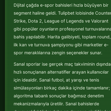
Dijital çağda e-spor bahisleri hızla büyüyen bir
segment haline geldi. Tulipbet lobisinde Counte
Strike, Dota 2, League of Legends ve Valorant
gibi popüler oyunların profesyonel turnuvaların
bahis yapılabilir. Harita galibiyeti, toplam round,
ilk kan ve turnuva şampiyonu gibi marketler e-
spor meraklılarına zengin seçenekler sunar.
Sanal sporlar ise gerçek maç takviminin dışında
hızlı sonuçlanan alternatifler arayan kullanıcılar
için idealdir. Sanal futbol, at yarışı ve tenis
simülasyonları birkaç dakika içinde tamamlanır;
algoritma tabanlı sonuçlar bağımsız denetim
mekanizmalarıyla üretilir. Sanal bahislerde