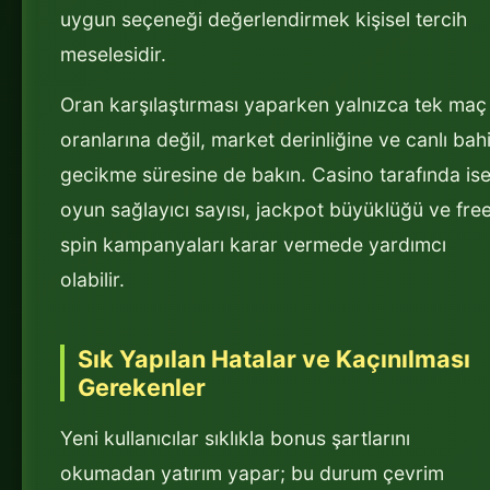
uygun seçeneği değerlendirmek kişisel tercih
meselesidir.
Oran karşılaştırması yaparken yalnızca tek maç
oranlarına değil, market derinliğine ve canlı bah
gecikme süresine de bakın. Casino tarafında is
oyun sağlayıcı sayısı, jackpot büyüklüğü ve fre
spin kampanyaları karar vermede yardımcı
olabilir.
Sık Yapılan Hatalar ve Kaçınılması
Gerekenler
Yeni kullanıcılar sıklıkla bonus şartlarını
okumadan yatırım yapar; bu durum çevrim