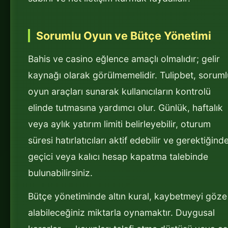
Sorumlu Oyun ve Bütçe Yönetimi
Bahis ve casino eğlence amaçlı olmalıdır; gelir
kaynağı olarak görülmemelidir. Tulipbet, soruml
oyun araçları sunarak kullanıcıların kontrolü
elinde tutmasına yardımcı olur. Günlük, haftalık
veya aylık yatırım limiti belirleyebilir, oturum
süresi hatırlatıcıları aktif edebilir ve gerektiğind
geçici veya kalıcı hesap kapatma talebinde
bulunabilirsiniz.
Bütçe yönetiminde altın kural, kaybetmeyi göze
alabileceğiniz miktarla oynamaktır. Duygusal