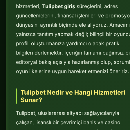
hizmetleri,
Tulipbet giriş
süreçlerini, adres
güncellemelerini, finansal işlemleri ve promosy
dünyasını ayrıntılı biçimde ele alıyoruz. Amacım
yalnızca tanıtım yapmak değil; bilinçli bir oyunc
profili oluşturmanıza yardımcı olacak pratik
bilgileri derlemektir. İçeriğin tamamı bağımsız bi
editoryal bakış açısıyla hazırlanmış olup, sorum
oyun ilkelerine uygun hareket etmenizi öneririz.
Tulipbet Nedir ve Hangi Hizmetleri
Sunar?
Tulipbet, uluslararası altyapı sağlayıcılarıyla
çalışan, lisanslı bir çevrimiçi bahis ve casino