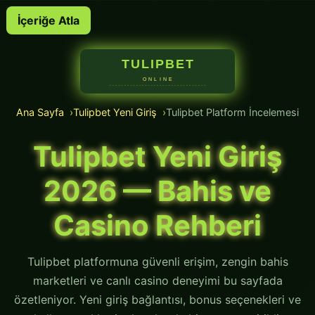
İçeriğe Atla
TULIPBET
ONLINE
Ana Sayfa
Tulipbet Yeni Giriş
Tulipbet Platform İncelemesi
Tulipbet Yeni Giriş
2026 — Bahis ve
Casino Rehberi
Tulipbet platformuna güvenli erişim, zengin bahis
marketleri ve canlı casino deneyimi bu sayfada
özetleniyor. Yeni giriş bağlantısı, bonus seçenekleri ve