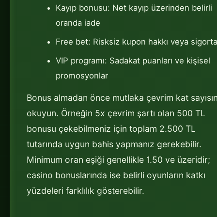
Kayıp bonusu: Net kayıp üzerinden belirli
oranda iade
Free bet: Risksiz kupon hakkı veya sigort
VIP programı: Sadakat puanları ve kişisel
promosyonlar
Bonus almadan önce mutlaka çevrim kat sayısın
okuyun. Örneğin 5x çevrim şartı olan 500 TL
bonusu çekebilmeniz için toplam 2.500 TL
tutarında uygun bahis yapmanız gerekebilir.
Minimum oran eşiği genellikle 1.50 ve üzeridir;
casino bonuslarında ise belirli oyunların katkı
yüzdeleri farklılık gösterebilir.