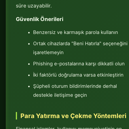
süre uzayabilir.
Güvenlik Önerileri
Benzersiz ve karmaşık parola kullanın
Ortak cihazlarda "Beni Hatırla" seçeneğini
işaretlemeyin
Phishing e-postalarına karşı dikkatli olun
İki faktörlü doğrulama varsa etkinleştirin
Şüpheli oturum bildirimlerinde derhal
destekle iletişime geçin
Para Yatırma ve Çekme Yöntemleri
Finansal işlemler, kullanıcı memnuniyetinin en