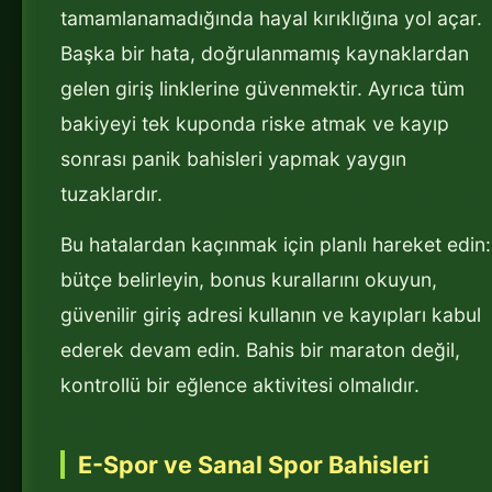
tamamlanamadığında hayal kırıklığına yol açar.
Başka bir hata, doğrulanmamış kaynaklardan
gelen giriş linklerine güvenmektir. Ayrıca tüm
bakiyeyi tek kuponda riske atmak ve kayıp
sonrası panik bahisleri yapmak yaygın
tuzaklardır.
Bu hatalardan kaçınmak için planlı hareket edin:
bütçe belirleyin, bonus kurallarını okuyun,
güvenilir giriş adresi kullanın ve kayıpları kabul
ederek devam edin. Bahis bir maraton değil,
kontrollü bir eğlence aktivitesi olmalıdır.
E-Spor ve Sanal Spor Bahisleri