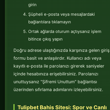
girin
Şüpheli e-posta veya mesajlardaki
bağlantılara tıklamayın
Ortak ağlarda oturum açtıysanız işlem
bitince çıkış yapın
Doğru adrese ulaştığınızda karşınıza gelen giriş
formu basit ve anlaşılırdır. Kullanıcı adı veya
kayıtlı e-posta ile parolanızı girerek saniyeler
içinde hesabınıza erişebilirsiniz. Parolanızı
unuttuysanız "Şifremi Unuttum" bağlantısı
üzerinden sıfırlama adımlarını izleyebilirsiniz.
Tulipbet Bahis Sitesi: Spor ve Canlı