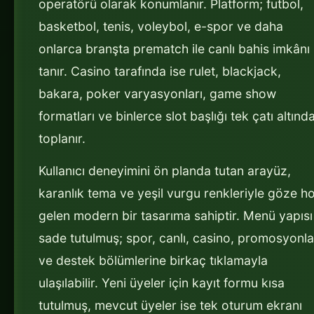
operatörü olarak konumlanır. Platform; futbol,
basketbol, tenis, voleybol, e-spor ve daha
onlarca branşta prematch ile canlı bahis imkânı
tanır. Casino tarafında ise rulet, blackjack,
bakara, poker varyasyonları, game show
formatları ve binlerce slot başlığı tek çatı altınd
toplanır.
Kullanıcı deneyimini ön planda tutan arayüz,
karanlık tema ve yeşil vurgu renkleriyle göze h
gelen modern bir tasarıma sahiptir. Menü yapısı
sade tutulmuş; spor, canlı, casino, promosyonla
ve destek bölümlerine birkaç tıklamayla
ulaşılabilir. Yeni üyeler için kayıt formu kısa
tutulmuş, mevcut üyeler ise tek oturum ekranı