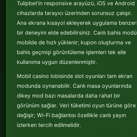
Tulipbet'in responsive arayüzü, iOS ve Android
cihazlarda tarayıcı üzerinden sorunsuz çalışır.
Ana ekrana kısayol ekleyerek uygulama benzer
bir deneyim elde edebilirsiniz. Canlı bahis modü
mobilde de hızlı yüklenir; kupon oluşturma ve
bahis geçmişi görüntüleme işlemleri tek elle
kullanıma uygun düzenlenmiştir.
Mobil casino lobisinde slot oyunları tam ekran
modunda oynanabilir. Canlı masa oyunlarında
dikey mod bazı masalarda daha rahat bir
görünüm sağlar. Veri tüketimi oyun türüne göre
değişir; Wi-Fi bağlantısı özellikle canlı yayın
izlerken tercih edilmelidir.