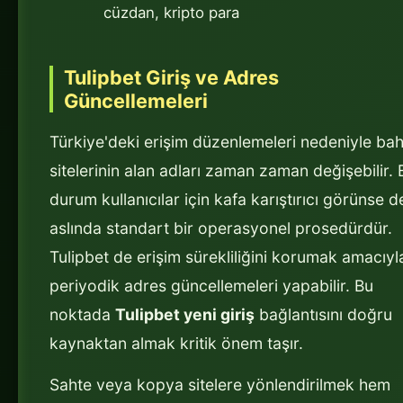
cüzdan, kripto para
Tulipbet Giriş ve Adres
Güncellemeleri
Türkiye'deki erişim düzenlemeleri nedeniyle bah
sitelerinin alan adları zaman zaman değişebilir. 
durum kullanıcılar için kafa karıştırıcı görünse d
aslında standart bir operasyonel prosedürdür.
Tulipbet de erişim sürekliliğini korumak amacıyl
periyodik adres güncellemeleri yapabilir. Bu
noktada
Tulipbet yeni giriş
bağlantısını doğru
kaynaktan almak kritik önem taşır.
Sahte veya kopya sitelere yönlendirilmek hem