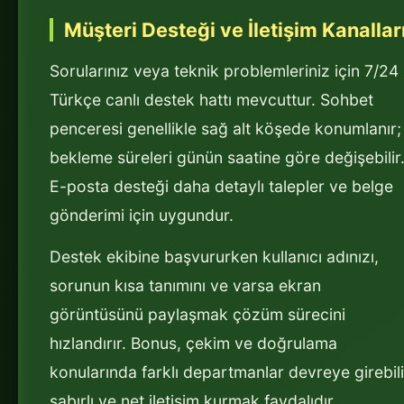
Müşteri Desteği ve İletişim Kanallar
Sorularınız veya teknik problemleriniz için 7/24
Türkçe canlı destek hattı mevcuttur. Sohbet
penceresi genellikle sağ alt köşede konumlanır;
bekleme süreleri günün saatine göre değişebilir
E-posta desteği daha detaylı talepler ve belge
gönderimi için uygundur.
Destek ekibine başvururken kullanıcı adınızı,
sorunun kısa tanımını ve varsa ekran
görüntüsünü paylaşmak çözüm sürecini
hızlandırır. Bonus, çekim ve doğrulama
konularında farklı departmanlar devreye girebili
sabırlı ve net iletişim kurmak faydalıdır.