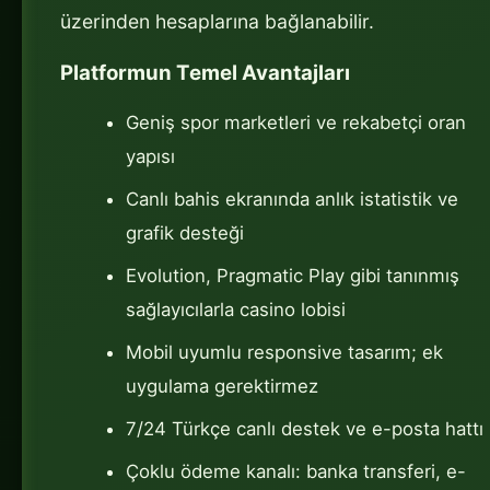
üzerinden hesaplarına bağlanabilir.
Platformun Temel Avantajları
Geniş spor marketleri ve rekabetçi oran
yapısı
Canlı bahis ekranında anlık istatistik ve
grafik desteği
Evolution, Pragmatic Play gibi tanınmış
sağlayıcılarla casino lobisi
Mobil uyumlu responsive tasarım; ek
uygulama gerektirmez
7/24 Türkçe canlı destek ve e-posta hattı
Çoklu ödeme kanalı: banka transferi, e-