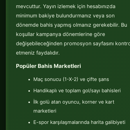
mevcuttur. Yayın izlemek için hesabınızda
minimum bakiye bulundurmanız veya son
dönemde bahis yapmış olmanız gerekebilir. Bu
koşullar kampanya dönemlerine göre
değişebileceğinden promosyon sayfasını kontro
etmeniz faydalıdır.
Popüler Bahis Marketleri
Maç sonucu (1-X-2) ve çifte şans
Handikaplı ve toplam gol/sayı bahisleri
İlk golü atan oyuncu, korner ve kart
marketleri
E-spor karşılaşmalarında harita galibiyeti