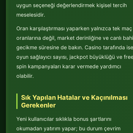
uygun seçeneği değerlendirmek kişisel tercih
meselesidir.
Oran karşılaştırması yaparken yalnızca tek maç
oranlarına değil, market derinliğine ve canlı bah
gecikme süresine de bakın. Casino tarafında is
oyun sağlayıcı sayısı, jackpot büyüklüğü ve fre
spin kampanyaları karar vermede yardımcı
olabilir.
Sık Yapılan Hatalar ve Kaçınılması
Gerekenler
Yeni kullanıcılar sıklıkla bonus şartlarını
okumadan yatırım yapar; bu durum çevrim