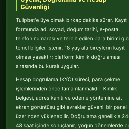
Güvenliği
Tulipbet'e üye olmak birkaç dakika sürer. Kayıt
formunda ad, soyad, doğum tarihi, e-posta,
telefon numarası ve tercih edilen para birimi gib
temel bilgiler istenir. 18 yaş altı bireylerin kayıt
olması yasaktır; platform kimlik doğrulaması
sırasında bu kuralı uygular.
Hesap doğrulama (KYC) süreci, para çekme
işlemlerinden önce tamamlanmalıdır. Kimlik
belgesi, adres kanıtı ve ödeme yöntemine ait
ekran görüntüsü gibi evraklar güvenli bir panel
üzerinden yüklenebilir. Doğrulama genellikle 24
48 saat içinde sonuçlanır; yoğun dönemlerde b