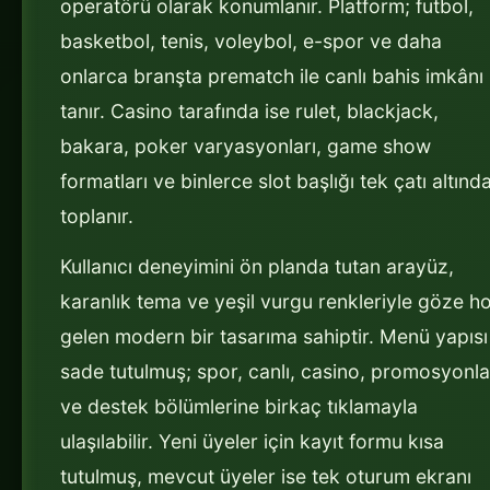
operatörü olarak konumlanır. Platform; futbol,
basketbol, tenis, voleybol, e-spor ve daha
onlarca branşta prematch ile canlı bahis imkânı
tanır. Casino tarafında ise rulet, blackjack,
bakara, poker varyasyonları, game show
formatları ve binlerce slot başlığı tek çatı altınd
toplanır.
Kullanıcı deneyimini ön planda tutan arayüz,
karanlık tema ve yeşil vurgu renkleriyle göze h
gelen modern bir tasarıma sahiptir. Menü yapısı
sade tutulmuş; spor, canlı, casino, promosyonla
ve destek bölümlerine birkaç tıklamayla
ulaşılabilir. Yeni üyeler için kayıt formu kısa
tutulmuş, mevcut üyeler ise tek oturum ekranı