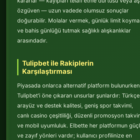
kararlar — kayıpları telafi etme dürtüsü veya aşı
özgüven — uzun vadede olumsuz sonuçlar
doğurabilir. Molalar vermek, günlük limit koym
ve bahis günlüğü tutmak sağlıklı alışkanlıklar
arasındadır.
Tulipbet ile Rakiplerin
Karşılaştırması
Piyasada onlarca alternatif platform bulunurken
Tulipbet'i öne çıkaran unsurlar şunlardır: Türkçe
arayüz ve destek kalitesi, geniş spor takvimi,
canlı casino çeşitliliği, düzenli promosyon takvi
ve mobil uyumluluk. Elbette her platformun güç
ve zayıf yönleri vardır; kullanıcı profilinize en