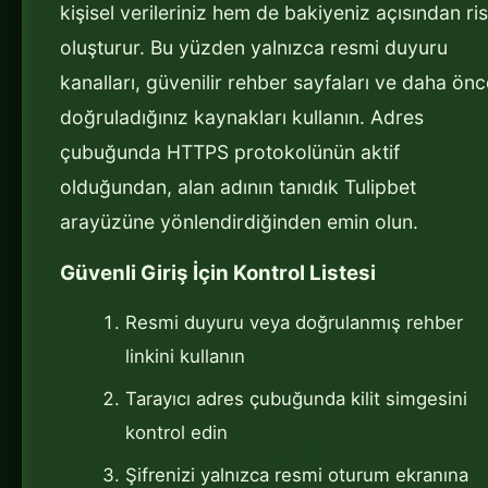
kişisel verileriniz hem de bakiyeniz açısından ri
oluşturur. Bu yüzden yalnızca resmi duyuru
kanalları, güvenilir rehber sayfaları ve daha önc
doğruladığınız kaynakları kullanın. Adres
çubuğunda HTTPS protokolünün aktif
olduğundan, alan adının tanıdık Tulipbet
arayüzüne yönlendirdiğinden emin olun.
Güvenli Giriş İçin Kontrol Listesi
Resmi duyuru veya doğrulanmış rehber
linkini kullanın
Tarayıcı adres çubuğunda kilit simgesini
kontrol edin
Şifrenizi yalnızca resmi oturum ekranına