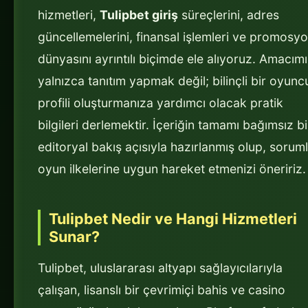
hizmetleri,
Tulipbet giriş
süreçlerini, adres
güncellemelerini, finansal işlemleri ve promosy
dünyasını ayrıntılı biçimde ele alıyoruz. Amacım
yalnızca tanıtım yapmak değil; bilinçli bir oyunc
profili oluşturmanıza yardımcı olacak pratik
bilgileri derlemektir. İçeriğin tamamı bağımsız bi
editoryal bakış açısıyla hazırlanmış olup, sorum
oyun ilkelerine uygun hareket etmenizi öneririz.
Tulipbet Nedir ve Hangi Hizmetleri
Sunar?
Tulipbet, uluslararası altyapı sağlayıcılarıyla
çalışan, lisanslı bir çevrimiçi bahis ve casino