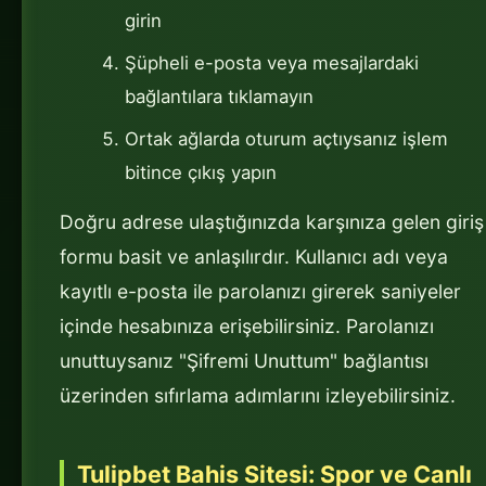
girin
Şüpheli e-posta veya mesajlardaki
bağlantılara tıklamayın
Ortak ağlarda oturum açtıysanız işlem
bitince çıkış yapın
Doğru adrese ulaştığınızda karşınıza gelen giriş
formu basit ve anlaşılırdır. Kullanıcı adı veya
kayıtlı e-posta ile parolanızı girerek saniyeler
içinde hesabınıza erişebilirsiniz. Parolanızı
unuttuysanız "Şifremi Unuttum" bağlantısı
üzerinden sıfırlama adımlarını izleyebilirsiniz.
Tulipbet Bahis Sitesi: Spor ve Canlı