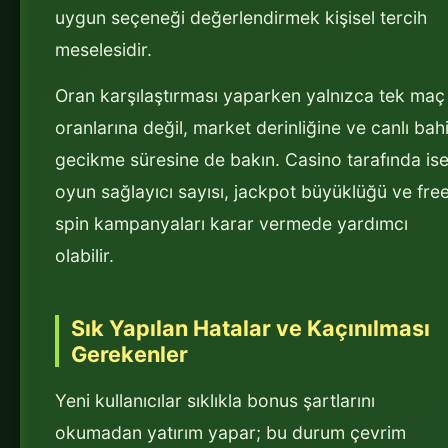
uygun seçeneği değerlendirmek kişisel tercih
meselesidir.
Oran karşılaştırması yaparken yalnızca tek maç
oranlarına değil, market derinliğine ve canlı bah
gecikme süresine de bakın. Casino tarafında is
oyun sağlayıcı sayısı, jackpot büyüklüğü ve fre
spin kampanyaları karar vermede yardımcı
olabilir.
Sık Yapılan Hatalar ve Kaçınılması
Gerekenler
Yeni kullanıcılar sıklıkla bonus şartlarını
okumadan yatırım yapar; bu durum çevrim