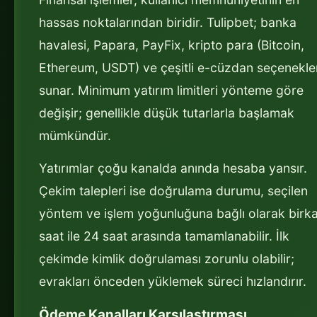
hassas noktalarından biridir. Tulipbet; banka
havalesi, Papara, PayFix, kripto para (Bitcoin,
Ethereum, USDT) ve çeşitli e-cüzdan seçenekle
sunar. Minimum yatırım limitleri yönteme göre
değişir; genellikle düşük tutarlarla başlamak
mümkündür.
Yatırımlar çoğu kanalda anında hesaba yansır.
Çekim talepleri ise doğrulama durumu, seçilen
yöntem ve işlem yoğunluğuna bağlı olarak birk
saat ile 24 saat arasında tamamlanabilir. İlk
çekimde kimlik doğrulaması zorunlu olabilir;
evrakları önceden yüklemek süreci hızlandırır.
Ödeme Kanalları Karşılaştırması