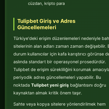
cüzdan, kripto para
Tulipbet Giriş ve Adres
Güncellemeleri
Türkiye'deki erişim düzenlemeleri nedeniyle bah
sitelerinin alan adları zaman zaman değişebilir. 
durum kullanıcılar için kafa karıştırıcı görünse d
aslında standart bir operasyonel prosedürdür.
Tulipbet de erişim sürekliliğini korumak amacıyl
periyodik adres güncellemeleri yapabilir. Bu
noktada
Tulipbet yeni giriş
bağlantısını doğru
kaynaktan almak kritik önem taşır.
Sahte veya kopya sitelere yönlendirilmek hem