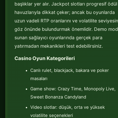
başlıklar yer alır. Jackpot slotları progresif ödül
havuzlarıyla dikkat çeker; ancak bu oyunlarda
uzun vadeli RTP oranlarını ve volatilite seviyesin
göz önünde bulundurmak önemlidir. Demo mo
sunan sağlayıcı oyunlarında gerçek para
yatırmadan mekanikleri test edebilirsiniz.
Casino Oyun Kategorileri
Canlı rulet, blackjack, bakara ve poker
masaları
Game show: Crazy Time, Monopoly Live,
Sweet Bonanza Candyland
Video slotlar: düşük, orta ve yüksek
volatilite seçenekleri