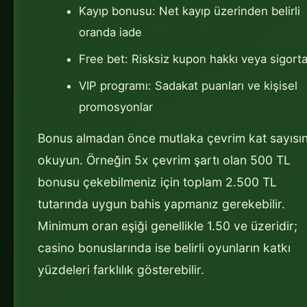
Kayıp bonusu: Net kayıp üzerinden belirli
oranda iade
Free bet: Risksiz kupon hakkı veya sigort
VIP programı: Sadakat puanları ve kişisel
promosyonlar
Bonus almadan önce mutlaka çevrim kat sayısın
okuyun. Örneğin 5x çevrim şartı olan 500 TL
bonusu çekebilmeniz için toplam 2.500 TL
tutarında uygun bahis yapmanız gerekebilir.
Minimum oran eşiği genellikle 1.50 ve üzeridir;
casino bonuslarında ise belirli oyunların katkı
yüzdeleri farklılık gösterebilir.