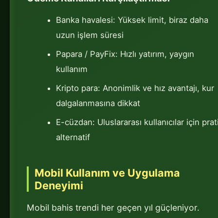
Banka havalesi: Yüksek limit, biraz daha
uzun işlem süresi
Papara / PayFix: Hızlı yatırım, yaygın
kullanım
Kripto para: Anonimlik ve hız avantajı, kur
dalgalanmasına dikkat
E-cüzdan: Uluslararası kullanıcılar için prat
alternatif
Mobil Kullanım ve Uygulama
Deneyimi
Mobil bahis trendi her geçen yıl güçleniyor.