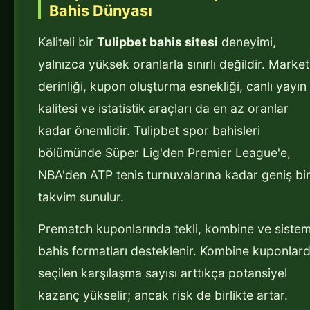
Bahis Dünyası
Kaliteli bir
Tulipbet bahis sitesi
deneyimi,
yalnızca yüksek oranlarla sınırlı değildir. Market
derinliği, kupon oluşturma esnekliği, canlı yayın
kalitesi ve istatistik araçları da en az oranlar
kadar önemlidir. Tulipbet spor bahisleri
bölümünde Süper Lig'den Premier League'e,
NBA'den ATP tenis turnuvalarına kadar geniş bi
takvim sunulur.
Prematch kuponlarında tekli, kombine ve siste
bahis formatları desteklenir. Kombine kuponlar
seçilen karşılaşma sayısı arttıkça potansiyel
kazanç yükselir; ancak risk de birlikte artar.