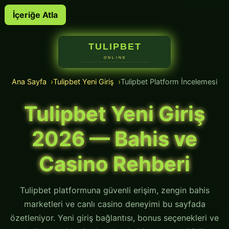
İçeriğe Atla
TULIPBET
ONLINE
Ana Sayfa
Tulipbet Yeni Giriş
Tulipbet Platform İncelemesi
Tulipbet Yeni Giriş
2026 — Bahis ve
Casino Rehberi
Tulipbet platformuna güvenli erişim, zengin bahis
marketleri ve canlı casino deneyimi bu sayfada
özetleniyor. Yeni giriş bağlantısı, bonus seçenekleri ve