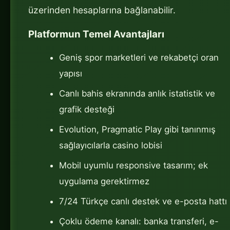
üzerinden hesaplarına bağlanabilir.
Platformun Temel Avantajları
Geniş spor marketleri ve rekabetçi oran
yapısı
Canlı bahis ekranında anlık istatistik ve
grafik desteği
Evolution, Pragmatic Play gibi tanınmış
sağlayıcılarla casino lobisi
Mobil uyumlu responsive tasarım; ek
uygulama gerektirmez
7/24 Türkçe canlı destek ve e-posta hattı
Çoklu ödeme kanalı: banka transferi, e-