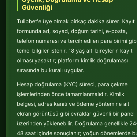
Güvenliği
Tulipbet'e üye olmak birkaç dakika sürer. Kayıt
formunda ad, soyad, doğum tarihi, e-posta,
telefon numarası ve tercih edilen para birimi gib
temel bilgiler istenir. 18 yaş altı bireylerin kayıt
olması yasaktır; platform kimlik doğrulaması
sırasında bu kuralı uygular.
Hesap doğrulama (KYC) süreci, para çekme
işlemlerinden önce tamamlanmalıdır. Kimlik
belgesi, adres kanıtı ve ödeme yöntemine ait
ekran görüntüsü gibi evraklar güvenli bir panel
üzerinden yüklenebilir. Doğrulama genellikle 24
48 saat içinde sonuçlanır; yoğun dönemlerde b