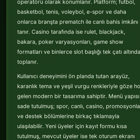
operatörü olarak konumlanır. Platform; futbol,
basketbol, tenis, voleybol, e-spor ve daha
onlarca branşta prematch ile canlı bahis imkânı
tanır. Casino tarafında ise rulet, blackjack,
bakara, poker varyasyonları, game show
formatları ve binlerce slot başlığı tek çatı altınd
toplanır.
Kullanıcı deneyimini ön planda tutan arayüz,
karanlık tema ve yeşil vurgu renkleriyle göze h
gelen modern bir tasarıma sahiptir. Menü yapısı
sade tutulmuş; spor, canlı, casino, promosyonla
ve destek bölümlerine birkaç tıklamayla
ulaşılabilir. Yeni üyeler için kayıt formu kısa
tutulmuş, mevcut üyeler ise tek oturum ekranı