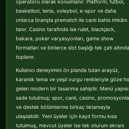
operatörü olarak konumlanır. Platform; futbol,
basketbol, tenis, voleybol, e-spor ve daha
onlarca branşta prematch ile canlı bahis imkânı
tanır. Casino tarafında ise rulet, blackjack,
bakara, poker varyasyonları, game show
formatları ve binlerce slot başlığı tek çatı altınd
toplanır.
Kullanıcı deneyimini ön planda tutan arayüz,
karanlık tema ve yeşil vurgu renkleriyle göze h
gelen modern bir tasarıma sahiptir. Menü yapısı
sade tutulmuş; spor, canlı, casino, promosyonla
ve destek bölümlerine birkaç tıklamayla
ulaşılabilir. Yeni üyeler için kayıt formu kısa
tutulmuş, mevcut üyeler ise tek oturum ekranı