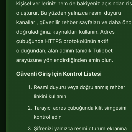
kişisel verileriniz hem de bakiyeniz açısından ri
oluşturur. Bu yüzden yalnızca resmi duyuru
kanalları, güvenilir rehber sayfaları ve daha önc
doğruladığınız kaynakları kullanın. Adres
çubuğunda HTTPS protokolünün aktif
olduğundan, alan adının tanıdık Tulipbet
arayüzüne yönlendirdiğinden emin olun.
Güvenli Giriş İçin Kontrol Listesi
Resmi duyuru veya doğrulanmış rehber
linkini kullanın
Tarayıcı adres çubuğunda kilit simgesini
kontrol edin
Şifrenizi yalnızca resmi oturum ekranına