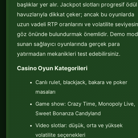
başlıklar yer alır. Jackpot slotları progresif ödül
havuzlarıyla dikkat çeker; ancak bu oyunlarda
uzun vadeli RTP oranlarını ve volatilite seviyesin
göz önünde bulundurmak önemlidir. Demo mo
sunan sağlayıcı oyunlarında gerçek para
yatırmadan mekanikleri test edebilirsiniz.
Casino Oyun Kategorileri
Canlı rulet, blackjack, bakara ve poker
masaları
Game show: Crazy Time, Monopoly Live,
Sweet Bonanza Candyland
Video slotlar: düşük, orta ve yüksek
volatilite seçenekleri