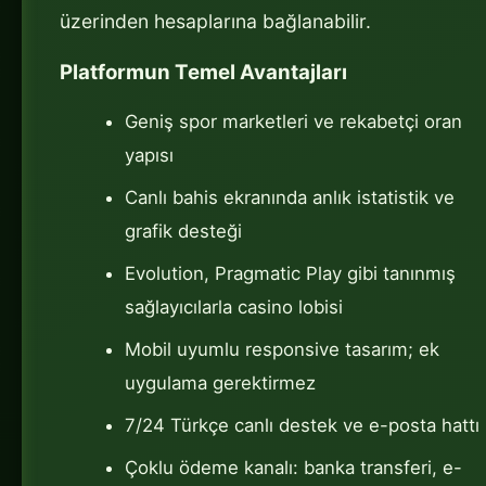
üzerinden hesaplarına bağlanabilir.
Platformun Temel Avantajları
Geniş spor marketleri ve rekabetçi oran
yapısı
Canlı bahis ekranında anlık istatistik ve
grafik desteği
Evolution, Pragmatic Play gibi tanınmış
sağlayıcılarla casino lobisi
Mobil uyumlu responsive tasarım; ek
uygulama gerektirmez
7/24 Türkçe canlı destek ve e-posta hattı
Çoklu ödeme kanalı: banka transferi, e-