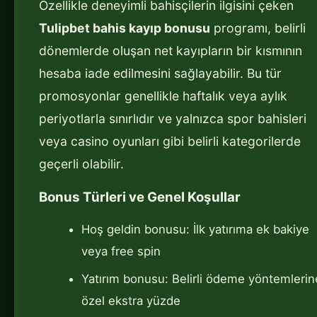
Özellikle deneyimli bahisçilerin ilgisini çeken
Tulipbet bahis kayıp bonusu
programı, belirli
dönemlerde oluşan net kayıpların bir kısmının
hesaba iade edilmesini sağlayabilir. Bu tür
promosyonlar genellikle haftalık veya aylık
periyotlarla sınırlıdır ve yalnızca spor bahisleri
veya casino oyunları gibi belirli kategorilerde
geçerli olabilir.
Bonus Türleri ve Genel Koşullar
Hoş geldin bonusu: İlk yatırıma ek bakiye
veya free spin
Yatırım bonusu: Belirli ödeme yöntemlerin
özel ekstra yüzde