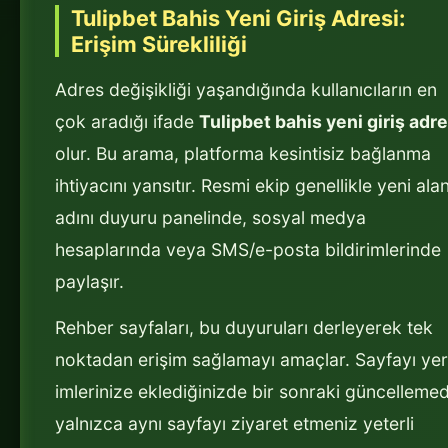
Tulipbet Bahis Yeni Giriş Adresi:
Erişim Sürekliliği
Adres değişikliği yaşandığında kullanıcıların en
çok aradığı ifade
Tulipbet bahis yeni giriş adre
olur. Bu arama, platforma kesintisiz bağlanma
ihtiyacını yansıtır. Resmi ekip genellikle yeni ala
adını duyuru panelinde, sosyal medya
hesaplarında veya SMS/e-posta bildirimlerinde
paylaşır.
Rehber sayfaları, bu duyuruları derleyerek tek
noktadan erişim sağlamayı amaçlar. Sayfayı yer
imlerinize eklediğinizde bir sonraki güncelleme
yalnızca aynı sayfayı ziyaret etmeniz yeterli