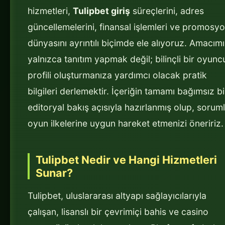
hizmetleri,
Tulipbet giriş
süreçlerini, adres
güncellemelerini, finansal işlemleri ve promosy
dünyasını ayrıntılı biçimde ele alıyoruz. Amacım
yalnızca tanıtım yapmak değil; bilinçli bir oyunc
profili oluşturmanıza yardımcı olacak pratik
bilgileri derlemektir. İçeriğin tamamı bağımsız bi
editoryal bakış açısıyla hazırlanmış olup, sorum
oyun ilkelerine uygun hareket etmenizi öneririz.
Tulipbet Nedir ve Hangi Hizmetleri
Sunar?
Tulipbet, uluslararası altyapı sağlayıcılarıyla
çalışan, lisanslı bir çevrimiçi bahis ve casino