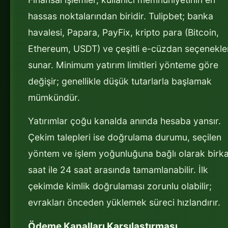
hassas noktalarından biridir. Tulipbet; banka
havalesi, Papara, PayFix, kripto para (Bitcoin,
Ethereum, USDT) ve çeşitli e-cüzdan seçenekle
sunar. Minimum yatırım limitleri yönteme göre
değişir; genellikle düşük tutarlarla başlamak
mümkündür.
Yatırımlar çoğu kanalda anında hesaba yansır.
Çekim talepleri ise doğrulama durumu, seçilen
yöntem ve işlem yoğunluğuna bağlı olarak birk
saat ile 24 saat arasında tamamlanabilir. İlk
çekimde kimlik doğrulaması zorunlu olabilir;
evrakları önceden yüklemek süreci hızlandırır.
Ödeme Kanalları Karşılaştırması