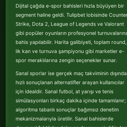
Dijital çağda e-spor bahisleri hızla büyüyen bir
segment haline geldi. Tulipbet lobisinde Counte
Strike, Dota 2, League of Legends ve Valorant
gibi popüler oyunların profesyonel turnuvaların
bahis yapılabilir. Harita galibiyeti, toplam round,
ilk kan ve turnuva şampiyonu gibi marketler e-
spor meraklılarına zengin seçenekler sunar.
Sanal sporlar ise gerçek maç takviminin dışında
hızlı sonuçlanan alternatifler arayan kullanıcılar
için idealdir. Sanal futbol, at yarışı ve tenis
simülasyonları birkaç dakika içinde tamamlanır;
algoritma tabanlı sonuçlar bağımsız denetim
mekanizmalarıyla üretilir. Sanal bahislerde