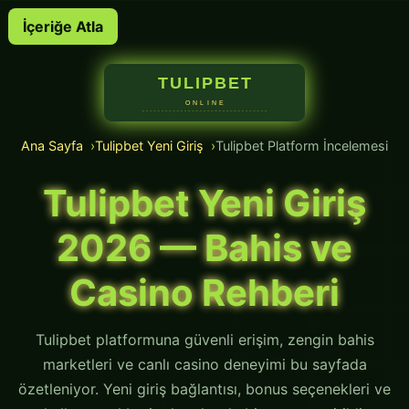
İçeriğe Atla
TULIPBET
ONLINE
Ana Sayfa
Tulipbet Yeni Giriş
Tulipbet Platform İncelemesi
Tulipbet Yeni Giriş
2026 — Bahis ve
Casino Rehberi
Tulipbet platformuna güvenli erişim, zengin bahis
marketleri ve canlı casino deneyimi bu sayfada
özetleniyor. Yeni giriş bağlantısı, bonus seçenekleri ve