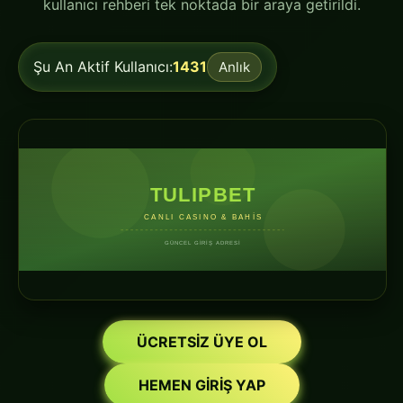
kullanıcı rehberi tek noktada bir araya getirildi.
Şu An Aktif Kullanıcı:
1431
Anlık
TULIPBET
CANLI CASINO & BAHİS
GÜNCEL GİRİŞ ADRESİ
ÜCRETSIZ ÜYE OL
HEMEN GIRIŞ YAP