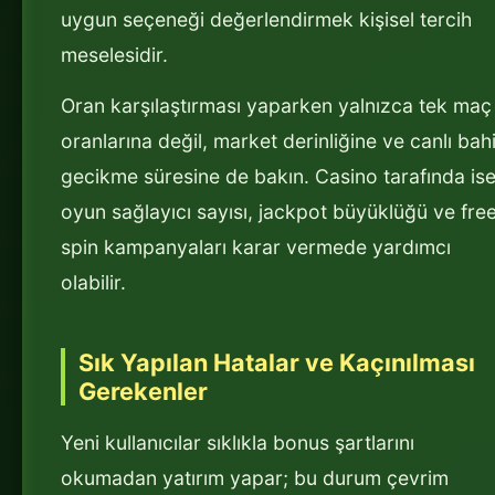
uygun seçeneği değerlendirmek kişisel tercih
meselesidir.
Oran karşılaştırması yaparken yalnızca tek maç
oranlarına değil, market derinliğine ve canlı bah
gecikme süresine de bakın. Casino tarafında is
oyun sağlayıcı sayısı, jackpot büyüklüğü ve fre
spin kampanyaları karar vermede yardımcı
olabilir.
Sık Yapılan Hatalar ve Kaçınılması
Gerekenler
Yeni kullanıcılar sıklıkla bonus şartlarını
okumadan yatırım yapar; bu durum çevrim