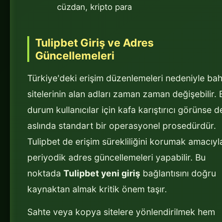
cüzdan, kripto para
Tulipbet Giriş ve Adres
Güncellemeleri
Türkiye'deki erişim düzenlemeleri nedeniyle bah
sitelerinin alan adları zaman zaman değişebilir. 
durum kullanıcılar için kafa karıştırıcı görünse d
aslında standart bir operasyonel prosedürdür.
Tulipbet de erişim sürekliliğini korumak amacıyl
periyodik adres güncellemeleri yapabilir. Bu
noktada
Tulipbet yeni giriş
bağlantısını doğru
kaynaktan almak kritik önem taşır.
Sahte veya kopya sitelere yönlendirilmek hem