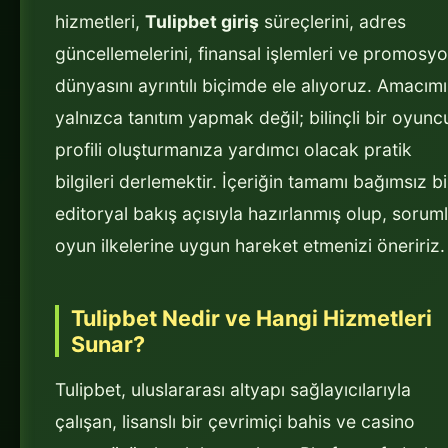
hizmetleri,
Tulipbet giriş
süreçlerini, adres
güncellemelerini, finansal işlemleri ve promosy
dünyasını ayrıntılı biçimde ele alıyoruz. Amacım
yalnızca tanıtım yapmak değil; bilinçli bir oyunc
profili oluşturmanıza yardımcı olacak pratik
bilgileri derlemektir. İçeriğin tamamı bağımsız bi
editoryal bakış açısıyla hazırlanmış olup, sorum
oyun ilkelerine uygun hareket etmenizi öneririz.
Tulipbet Nedir ve Hangi Hizmetleri
Sunar?
Tulipbet, uluslararası altyapı sağlayıcılarıyla
çalışan, lisanslı bir çevrimiçi bahis ve casino