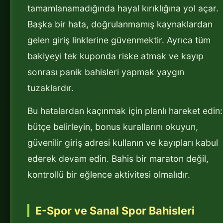
tamamlanamadığında hayal kırıklığına yol açar.
Başka bir hata, doğrulanmamış kaynaklardan
gelen giriş linklerine güvenmektir. Ayrıca tüm
bakiyeyi tek kuponda riske atmak ve kayıp
sonrası panik bahisleri yapmak yaygın
tuzaklardır.
Bu hatalardan kaçınmak için planlı hareket edin:
bütçe belirleyin, bonus kurallarını okuyun,
güvenilir giriş adresi kullanın ve kayıpları kabul
ederek devam edin. Bahis bir maraton değil,
kontrollü bir eğlence aktivitesi olmalıdır.
E-Spor ve Sanal Spor Bahisleri