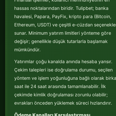
hassas noktalarından biridir. Tulipbet; banka
havalesi, Papara, PayFix, kripto para (Bitcoin,
Ethereum, USDT) ve çeşitli e-cüzdan seçenekle
sunar. Minimum yatırım limitleri yönteme göre
değişir; genellikle düşük tutarlarla başlamak
mümkündür.
Yatırımlar çoğu kanalda anında hesaba yansır.
Çekim talepleri ise doğrulama durumu, seçilen
yöntem ve işlem yoğunluğuna bağlı olarak birk
saat ile 24 saat arasında tamamlanabilir. İlk
çekimde kimlik doğrulaması zorunlu olabilir;
evrakları önceden yüklemek süreci hızlandırır.
Ödeme Kanalları Karşılaştırması