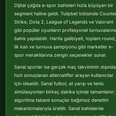
Dijital çağda e-spor bahisleri hızla büyüyen bir
segment haline geldi. Tulipbet lobisinde Counte
Strike, Dota 2, League of Legends ve Valorant
gibi popüler oyunların profesyonel turnuvaların
bahis yapılabilir. Harita galibiyeti, toplam round,
ilk kan ve turnuva şampiyonu gibi marketler e-
spor meraklılarına zengin seçenekler sunar.
Sanal sporlar ise gerçek maç takviminin dışında
hızlı sonuçlanan alternatifler arayan kullanıcılar
için idealdir. Sanal futbol, at yarışı ve tenis
simülasyonları birkaç dakika içinde tamamlanır;
algoritma tabanlı sonuçlar bağımsız denetim
mekanizmalarıyla üretilir. Sanal bahislerde