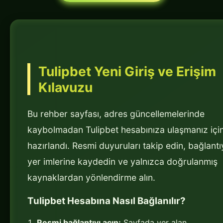
Tulipbet Yeni Giriş ve Erişim
Kılavuzu
Bu rehber sayfası, adres güncellemelerinde
kaybolmadan Tulipbet hesabınıza ulaşmanız içi
hazırlandı. Resmi duyuruları takip edin, bağlantı
yer imlerine kaydedin ve yalnızca doğrulanmış
kaynaklardan yönlendirme alın.
Tulipbet Hesabına Nasıl Bağlanılır?
Resmi bağlantıyı açın:
Sayfada yer alan