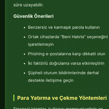
süre uzayabilir.
Güvenlik Önerileri
Benzersiz ve karmaşık parola kullanın
Ortak cihazlarda "Beni Hatırla" seçeneğini
işaretlemeyin
Phishing e-postalarına karşı dikkatli olun
İki faktörlü doğrulama varsa etkinleştirin
Şüpheli oturum bildirimlerinde derhal
destekle iletişime geçin
Para Yatırma ve Çekme Yöntemleri
Finansal işlemler, kullanıcı memnuniyetinin en