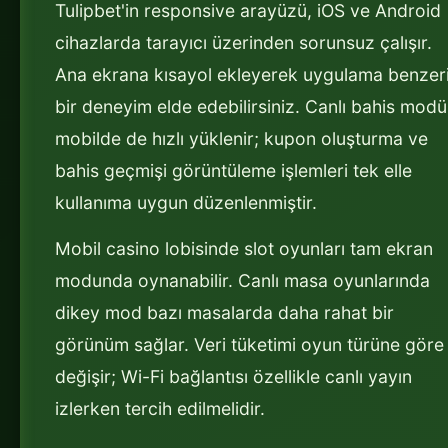
Tulipbet'in responsive arayüzü, iOS ve Android
cihazlarda tarayıcı üzerinden sorunsuz çalışır.
Ana ekrana kısayol ekleyerek uygulama benzer
bir deneyim elde edebilirsiniz. Canlı bahis modü
mobilde de hızlı yüklenir; kupon oluşturma ve
bahis geçmişi görüntüleme işlemleri tek elle
kullanıma uygun düzenlenmiştir.
Mobil casino lobisinde slot oyunları tam ekran
modunda oynanabilir. Canlı masa oyunlarında
dikey mod bazı masalarda daha rahat bir
görünüm sağlar. Veri tüketimi oyun türüne göre
değişir; Wi-Fi bağlantısı özellikle canlı yayın
izlerken tercih edilmelidir.