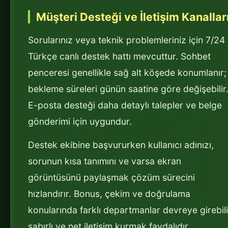
Müşteri Desteği ve İletişim Kanallar
Sorularınız veya teknik problemleriniz için 7/24
Türkçe canlı destek hattı mevcuttur. Sohbet
penceresi genellikle sağ alt köşede konumlanır;
bekleme süreleri günün saatine göre değişebilir
E-posta desteği daha detaylı talepler ve belge
gönderimi için uygundur.
Destek ekibine başvururken kullanıcı adınızı,
sorunun kısa tanımını ve varsa ekran
görüntüsünü paylaşmak çözüm sürecini
hızlandırır. Bonus, çekim ve doğrulama
konularında farklı departmanlar devreye girebili
sabırlı ve net iletişim kurmak faydalıdır.