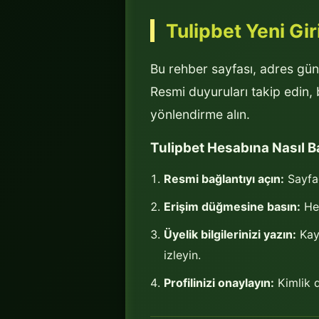
Tulipbet Yeni Gir
Bu rehber sayfası, adres gün
Resmi duyuruları takip edin,
yönlendirme alın.
Tulipbet Hesabına Nasıl Ba
Resmi bağlantıyı açın:
Sayfad
Erişim düğmesine basın:
Hem
Üyelik bilgilerinizi yazın:
Kayı
izleyin.
Profilinizi onaylayın:
Kimlik d