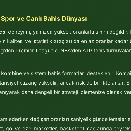
: Spor ve Canlı Bahis Dünyası
esi
deneyimi, yalnızca yüksek oranlarla sınırlı değildir.
ın kalitesi ve istatistik araçları da en az oranlar kadar
ig'den Premier League'e, NBA'den ATP tenis turnuvalar
 kombine ve sistem bahis formatları desteklenir. Komb
ansiyel kazanç yükselir; ancak risk de birlikte artar. Sis
nıyarak daha dengeli bir strateji izlemenize olanak ver
m ederken değişen oranları saniyelik güncellemelerle 
rt, gol ve özel marketler; basketbol maçlarında çeyre