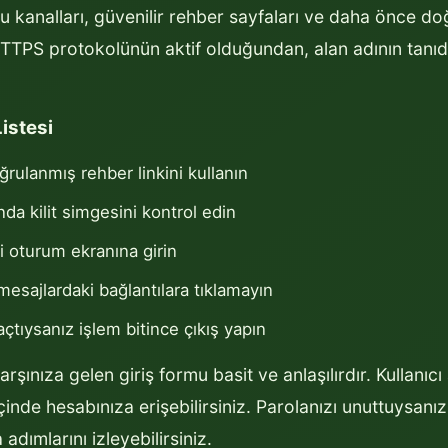
 kanalları, güvenilir rehber sayfaları ve daha önce doğ
TTPS protokolünün aktif olduğundan, alan adının tanıd
Listesi
ulanmış rehber linkini kullanın
da kilit simgesini kontrol edin
mi oturum ekranına girin
esajlardaki bağlantılara tıklamayın
çtıysanız işlem bitince çıkış yapın
şınıza gelen giriş formu basit ve anlaşılırdır. Kullanıcı 
içinde hesabınıza erişebilirsiniz. Parolanızı unuttuysanı
adımlarını izleyebilirsiniz.