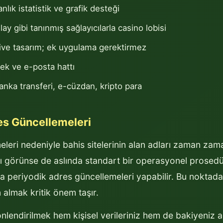
nlık istatistik ve grafik desteği
ay gibi tanınmış sağlayıcılarla casino lobisi
ve tasarım; ek uygulama gerektirmez
ek ve e-posta hattı
nka transferi, e-cüzdan, kripto para
res Güncellemeleri
eleri nedeniyle bahis sitelerinin alan adları zaman zam
ırıcı görünse de aslında standart bir operasyonel prosed
la periyodik adres güncellemeleri yapabilir. Bu noktad
 almak kritik önem taşır.
lendirilmek hem kişisel verileriniz hem de bakiyeniz aç