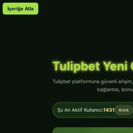
İçeriğe Atla
Tulipbet Yeni
Tulipbet platformuna güvenli erişim,
bağlantısı, bonu
Şu An Aktif Kullanıcı:
1431
Anlık