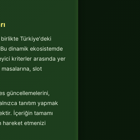
rı
birlikte Türkiye'deki
i. Bu dinamik ekosistemde
eyici kriterler arasında yer
o masalarına, slot
es güncellemelerini,
yalnızca tanıtım yapmak
ektir. İçeriğin tamamı
n hareket etmenizi