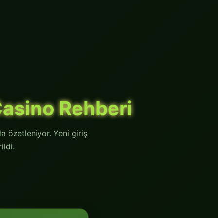
Casino Rehberi
 özetleniyor. Yeni giriş
ildi.