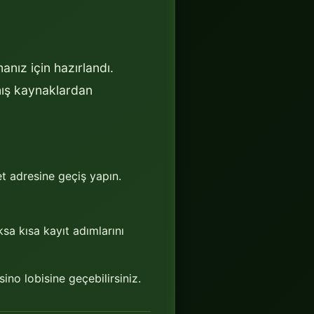
nız için hazırlandı.
mış kaynaklardan
t adresine geçiş yapın.
ksa kısa kayıt adımlarını
no lobisine geçebilirsiniz.