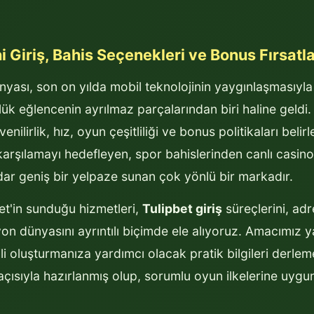
i Giriş, Bahis Seçenekleri ve Bonus Fırsatla
yası, son on yılda mobil teknolojinin yaygınlaşmasıyla 
nlük eğlencenin ayrılmaz parçalarından biri haline geld
ilirlik, hız, oyun çeşitliliği ve bonus politikaları belirl
i karşılamayı hedefleyen, spor bahislerinden canlı casin
dar geniş bir yelpaze sunan çok yönlü bir markadır.
t'in sunduğu hizmetleri,
Tulipbet giriş
süreçlerini, adr
yon dünyasını ayrıntılı biçimde ele alıyoruz. Amacımız 
fili oluşturmanıza yardımcı olacak pratik bilgileri derlem
açısıyla hazırlanmış olup, sorumlu oyun ilkelerine uygu