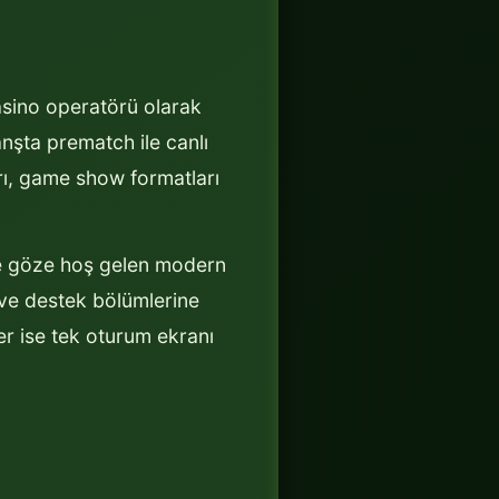
 casino operatörü olarak
nşta prematch ile canlı
arı, game show formatları
yle göze hoş gelen modern
 ve destek bölümlerine
ler ise tek oturum ekranı