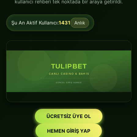
kullanıcı rehberi tek noktada bir araya getirildi.
Şu An Aktif Kullanıcı:
1431
Anlık
TULIPBET
CANLI CASINO & BAHİS
GÜNCEL GİRİŞ ADRESİ
ÜCRETSIZ ÜYE OL
HEMEN GIRIŞ YAP