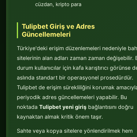
cüzdan, kripto para
Tulipbet Giriş ve Adres
Güncellemeleri
Türkiye'deki erişim düzenlemeleri nedeniyle bah
sitelerinin alan adları zaman zaman değişebilir. 
durum kullanıcılar için kafa karıştırıcı görünse d
aslında standart bir operasyonel prosedürdür.
Tulipbet de erişim sürekliliğini korumak amacıyl
periyodik adres güncellemeleri yapabilir. Bu
noktada
Tulipbet yeni giriş
bağlantısını doğru
kaynaktan almak kritik önem taşır.
Sahte veya kopya sitelere yönlendirilmek hem