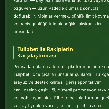
kararlar — kayıpları telafi etme dürtüsü veya aşı
özgüven — uzun vadede olumsuz sonuçlar
doğurabilir. Molalar vermek, günlük limit koym
ve bahis günlüğü tutmak sağlıklı alışkanlıklar
arasındadır.
Tulipbet ile Rakiplerin
Karşılaştırması
Piyasada onlarca alternatif platform bulunurken
Tulipbet'i öne çıkaran unsurlar şunlardır: Türkçe
arayüz ve destek kalitesi, geniş spor takvimi,
canlı casino çeşitliliği, düzenli promosyon takvi
ve mobil uyumluluk. Elbette her platformun güç
ve zayıf yönleri vardır; kullanıcı profilinize en