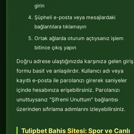
girin
Şüpheli e-posta veya mesajlardaki
bağlantılara tıklamayın
Ortak ağlarda oturum açtıysanız işlem
bitince çıkış yapın
Doğru adrese ulaştığınızda karşınıza gelen giriş
formu basit ve anlaşılırdır. Kullanıcı adı veya
kayıtlı e-posta ile parolanızı girerek saniyeler
içinde hesabınıza erişebilirsiniz. Parolanızı
unuttuysanız "Şifremi Unuttum" bağlantısı
üzerinden sıfırlama adımlarını izleyebilirsiniz.
Tulipbet Bahis Sitesi: Spor ve Canlı