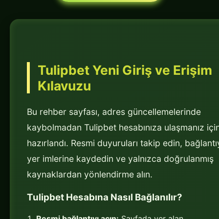
Tulipbet Yeni Giriş ve Erişim
Kılavuzu
Bu rehber sayfası, adres güncellemelerinde
kaybolmadan Tulipbet hesabınıza ulaşmanız içi
hazırlandı. Resmi duyuruları takip edin, bağlantı
yer imlerine kaydedin ve yalnızca doğrulanmış
kaynaklardan yönlendirme alın.
Tulipbet Hesabına Nasıl Bağlanılır?
Resmi bağlantıyı açın:
Sayfada yer alan