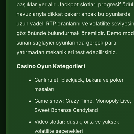
başlıklar yer alır. Jackpot slotları progresif ödül
havuzlarıyla dikkat çeker; ancak bu oyunlarda
uzun vadeli RTP oranlarını ve volatilite seviyesin
göz önünde bulundurmak önemlidir. Demo mo
sunan sağlayıcı oyunlarında gerçek para
yatırmadan mekanikleri test edebilirsiniz.
Casino Oyun Kategorileri
Canlı rulet, blackjack, bakara ve poker
masaları
Game show: Crazy Time, Monopoly Live,
Sweet Bonanza Candyland
Video slotlar: düşük, orta ve yüksek
volatilite seçenekleri