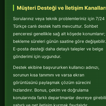
Müşteri Desteği ve İletişim Kanallar
Sorularınız veya teknik problemleriniz için 7/24
Türkçe canlı destek hattı mevcuttur. Sohbet
penceresi genellikle sağ alt köşede konumlanır;
bekleme süreleri günün saatine göre değişebilir
E-posta desteği daha detaylı talepler ve belge
gönderimi için uygundur.
Destek ekibine başvururken kullanıcı adınızı,
sorunun kısa tanımını ve varsa ekran
görüntüsünü paylaşmak çözüm sürecini
hızlandırır. Bonus, çekim ve doğrulama
konularında farklı departmanlar devreye girebili
sabırlı ve net iletişim kurmak faydalıdır.