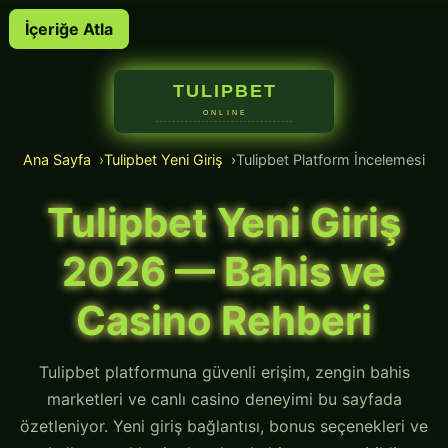
İçeriğe Atla
TULIPBET
ONLINE
Ana Sayfa
Tulipbet Yeni Giriş
Tulipbet Platform İncelemesi
Tulipbet Yeni Giriş
2026 — Bahis ve
Casino Rehberi
Tulipbet platformuna güvenli erişim, zengin bahis
marketleri ve canlı casino deneyimi bu sayfada
özetleniyor. Yeni giriş bağlantısı, bonus seçenekleri ve