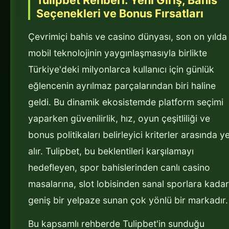
Seçenekleri ve Bonus Fırsatları
Çevrimiçi bahis ve casino dünyası, son on yılda
mobil teknolojinin yaygınlaşmasıyla birlikte
Türkiye'deki milyonlarca kullanıcı için günlük
eğlencenin ayrılmaz parçalarından biri haline
geldi. Bu dinamik ekosistemde platform seçimi
yaparken güvenilirlik, hız, oyun çeşitliliği ve
bonus politikaları belirleyici kriterler arasında y
alır. Tulipbet, bu beklentileri karşılamayı
hedefleyen, spor bahislerinden canlı casino
masalarına, slot lobisinden sanal sporlara kadar
geniş bir yelpaze sunan çok yönlü bir markadır.
Bu kapsamlı rehberde Tulipbet'in sunduğu