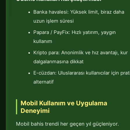
Banka havalesi: Yüksek limit, biraz daha
uzun işlem süresi
Papara / PayFix: Hızlı yatırım, yaygın
kullanım
Kripto para: Anonimlik ve hız avantajı, kur
dalgalanmasına dikkat
E-cüzdan: Uluslararası kullanıcılar için prat
alternatif
Mobil Kullanım ve Uygulama
Deneyimi
Mobil bahis trendi her geçen yıl güçleniyor.