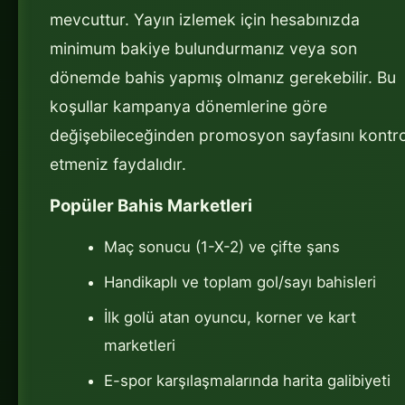
mevcuttur. Yayın izlemek için hesabınızda
minimum bakiye bulundurmanız veya son
dönemde bahis yapmış olmanız gerekebilir. Bu
koşullar kampanya dönemlerine göre
değişebileceğinden promosyon sayfasını kontro
etmeniz faydalıdır.
Popüler Bahis Marketleri
Maç sonucu (1-X-2) ve çifte şans
Handikaplı ve toplam gol/sayı bahisleri
İlk golü atan oyuncu, korner ve kart
marketleri
E-spor karşılaşmalarında harita galibiyeti