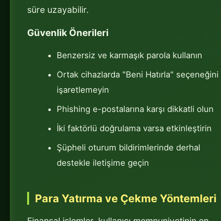
süre uzayabilir.
Güvenlik Önerileri
Benzersiz ve karmaşık parola kullanın
Ortak cihazlarda "Beni Hatırla" seçeneğini
işaretlemeyin
Phishing e-postalarına karşı dikkatli olun
İki faktörlü doğrulama varsa etkinleştirin
Şüpheli oturum bildirimlerinde derhal
destekle iletişime geçin
Para Yatırma ve Çekme Yöntemleri
Finansal işlemler, kullanıcı memnuniyetinin en