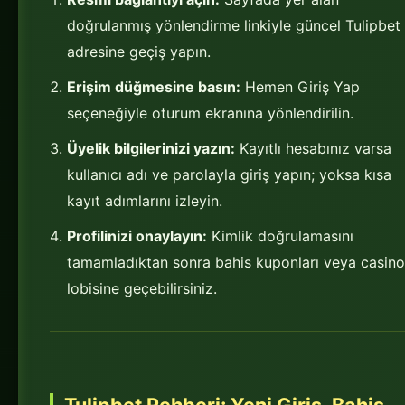
doğrulanmış yönlendirme linkiyle güncel Tulipbet
adresine geçiş yapın.
Erişim düğmesine basın:
Hemen Giriş Yap
seçeneğiyle oturum ekranına yönlendirilin.
Üyelik bilgilerinizi yazın:
Kayıtlı hesabınız varsa
kullanıcı adı ve parolayla giriş yapın; yoksa kısa
kayıt adımlarını izleyin.
Profilinizi onaylayın:
Kimlik doğrulamasını
tamamladıktan sonra bahis kuponları veya casin
lobisine geçebilirsiniz.
Tulipbet Rehberi: Yeni Giriş, Bahis