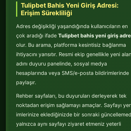
Tulipbet Bahis Yeni Giriş Adresi:
Erişim Sürekliliği
Adres değişikliği yaşandığında kullanıcıların en
çok aradığı ifade
Tulipbet bahis yeni giriş adre
olur. Bu arama, platforma kesintisiz bağlanma
ihtiyacını yansıtır. Resmi ekip genellikle yeni ala
adını duyuru panelinde, sosyal medya
hesaplarında veya SMS/e-posta bildirimlerinde
paylaşır.
Rehber sayfaları, bu duyuruları derleyerek tek
noktadan erişim sağlamayı amaçlar. Sayfayı yer
imlerinize eklediğinizde bir sonraki güncelleme
yalnızca aynı sayfayı ziyaret etmeniz yeterli