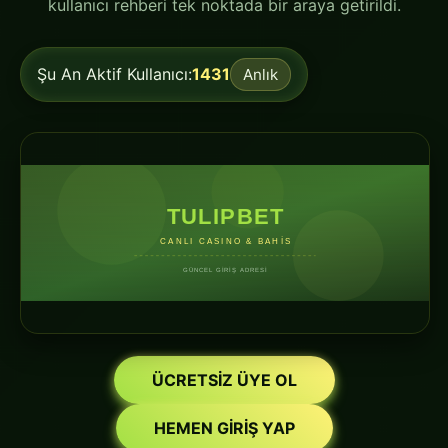
kullanıcı rehberi tek noktada bir araya getirildi.
Şu An Aktif Kullanıcı:
1431
Anlık
TULIPBET
CANLI CASINO & BAHİS
GÜNCEL GİRİŞ ADRESİ
ÜCRETSIZ ÜYE OL
HEMEN GIRIŞ YAP