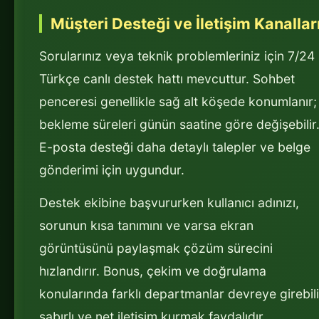
Müşteri Desteği ve İletişim Kanallar
Sorularınız veya teknik problemleriniz için 7/24
Türkçe canlı destek hattı mevcuttur. Sohbet
penceresi genellikle sağ alt köşede konumlanır;
bekleme süreleri günün saatine göre değişebilir
E-posta desteği daha detaylı talepler ve belge
gönderimi için uygundur.
Destek ekibine başvururken kullanıcı adınızı,
sorunun kısa tanımını ve varsa ekran
görüntüsünü paylaşmak çözüm sürecini
hızlandırır. Bonus, çekim ve doğrulama
konularında farklı departmanlar devreye girebili
sabırlı ve net iletişim kurmak faydalıdır.