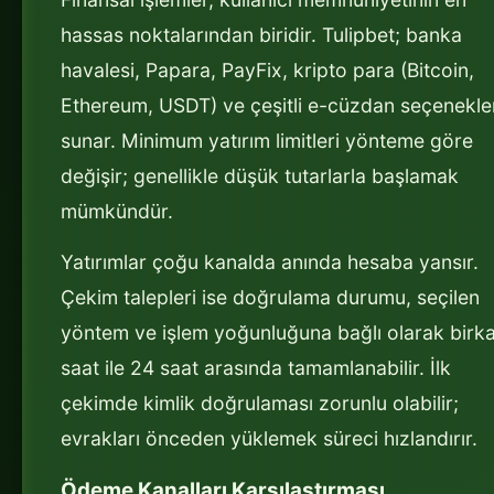
hassas noktalarından biridir. Tulipbet; banka
havalesi, Papara, PayFix, kripto para (Bitcoin,
Ethereum, USDT) ve çeşitli e-cüzdan seçenekle
sunar. Minimum yatırım limitleri yönteme göre
değişir; genellikle düşük tutarlarla başlamak
mümkündür.
Yatırımlar çoğu kanalda anında hesaba yansır.
Çekim talepleri ise doğrulama durumu, seçilen
yöntem ve işlem yoğunluğuna bağlı olarak birk
saat ile 24 saat arasında tamamlanabilir. İlk
çekimde kimlik doğrulaması zorunlu olabilir;
evrakları önceden yüklemek süreci hızlandırır.
Ödeme Kanalları Karşılaştırması