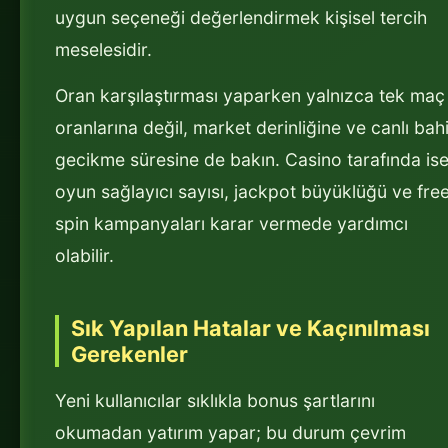
uygun seçeneği değerlendirmek kişisel tercih
meselesidir.
Oran karşılaştırması yaparken yalnızca tek maç
oranlarına değil, market derinliğine ve canlı bah
gecikme süresine de bakın. Casino tarafında is
oyun sağlayıcı sayısı, jackpot büyüklüğü ve fre
spin kampanyaları karar vermede yardımcı
olabilir.
Sık Yapılan Hatalar ve Kaçınılması
Gerekenler
Yeni kullanıcılar sıklıkla bonus şartlarını
okumadan yatırım yapar; bu durum çevrim