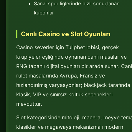
Sanal spor liglerinde hızlı sonuçlanan
kuponlar
Canlı Casino ve Slot Oyunları
Casino severler için Tulipbet lobisi, gerçek
krupiyeler eşliğinde oynanan canlı masalar ve
RNG tabanlı dijital oyunları bir arada sunar. Canl
rulet masalarında Avrupa, Fransız ve
hızlandırılmış varyasyonlar; blackjack tarafında
klasik, VIP ve sınırsız koltuk seçenekleri
mevcuttur.
Slot kategorisinde mitoloji, macera, meyve tema
klasikler ve megaways mekanizmalı modern