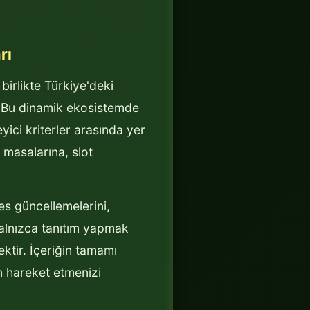
rı
birlikte Türkiye'deki
i. Bu dinamik ekosistemde
eyici kriterler arasında yer
o masalarına, slot
es güncellemelerini,
yalnızca tanıtım yapmak
ektir. İçeriğin tamamı
n hareket etmenizi