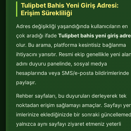
Tulipbet Bahis Yeni Giriş Adresi:
Erişim Sürekliliği
Adres değişikliği yaşandığında kullanıcıların en
çok aradığı ifade
Tulipbet bahis yeni giriş adre
olur. Bu arama, platforma kesintisiz bağlanma
ihtiyacını yansıtır. Resmi ekip genellikle yeni ala
adını duyuru panelinde, sosyal medya
hesaplarında veya SMS/e-posta bildirimlerinde
paylaşır.
Rehber sayfaları, bu duyuruları derleyerek tek
noktadan erişim sağlamayı amaçlar. Sayfayı yer
imlerinize eklediğinizde bir sonraki güncelleme
yalnızca aynı sayfayı ziyaret etmeniz yeterli