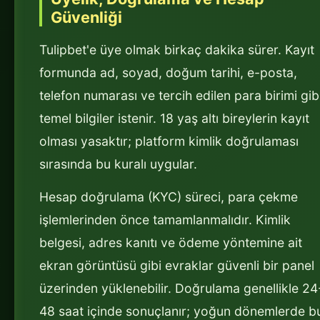
Güvenliği
Tulipbet'e üye olmak birkaç dakika sürer. Kayıt
formunda ad, soyad, doğum tarihi, e-posta,
telefon numarası ve tercih edilen para birimi gib
temel bilgiler istenir. 18 yaş altı bireylerin kayıt
olması yasaktır; platform kimlik doğrulaması
sırasında bu kuralı uygular.
Hesap doğrulama (KYC) süreci, para çekme
işlemlerinden önce tamamlanmalıdır. Kimlik
belgesi, adres kanıtı ve ödeme yöntemine ait
ekran görüntüsü gibi evraklar güvenli bir panel
üzerinden yüklenebilir. Doğrulama genellikle 24
48 saat içinde sonuçlanır; yoğun dönemlerde b