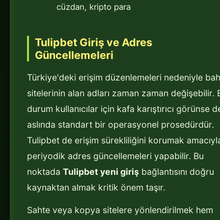
cüzdan, kripto para
Tulipbet Giriş ve Adres
Güncellemeleri
Türkiye'deki erişim düzenlemeleri nedeniyle bah
sitelerinin alan adları zaman zaman değişebilir. 
durum kullanıcılar için kafa karıştırıcı görünse d
aslında standart bir operasyonel prosedürdür.
Tulipbet de erişim sürekliliğini korumak amacıyl
periyodik adres güncellemeleri yapabilir. Bu
noktada
Tulipbet yeni giriş
bağlantısını doğru
kaynaktan almak kritik önem taşır.
Sahte veya kopya sitelere yönlendirilmek hem