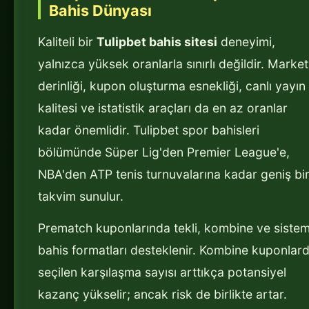
Bahis Dünyası
Kaliteli bir
Tulipbet bahis sitesi
deneyimi,
yalnızca yüksek oranlarla sınırlı değildir. Market
derinliği, kupon oluşturma esnekliği, canlı yayın
kalitesi ve istatistik araçları da en az oranlar
kadar önemlidir. Tulipbet spor bahisleri
bölümünde Süper Lig'den Premier League'e,
NBA'den ATP tenis turnuvalarına kadar geniş bi
takvim sunulur.
Prematch kuponlarında tekli, kombine ve siste
bahis formatları desteklenir. Kombine kuponlar
seçilen karşılaşma sayısı arttıkça potansiyel
kazanç yükselir; ancak risk de birlikte artar.