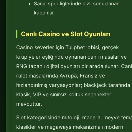
Sanal spor liglerinde hızlı sonuçlanan
kuponlar
Canlı Casino ve Slot Oyunları
Casino severler için Tulipbet lobisi, gerçek
krupiyeler eşliğinde oynanan canlı masalar ve
RNG tabanlı dijital oyunları bir arada sunar. Canl
rulet masalarında Avrupa, Fransız ve
hızlandırılmış varyasyonlar; blackjack tarafında
klasik, VIP ve sınırsız koltuk seçenekleri
mevcuttur.
Slot kategorisinde mitoloji, macera, meyve tema
klasikler ve megaways mekanizmalı modern