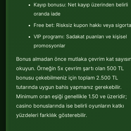
Kayıp bonusu: Net kayıp üzerinden belirli
oranda iade
Free bet: Risksiz kupon hakkı veya sigort
VIP programı: Sadakat puanları ve kişisel
promosyonlar
Bonus almadan önce mutlaka çevrim kat sayısın
okuyun. Örneğin 5x çevrim şartı olan 500 TL
bonusu çekebilmeniz için toplam 2.500 TL
tutarında uygun bahis yapmanız gerekebilir.
Minimum oran eşiği genellikle 1.50 ve üzeridir;
casino bonuslarında ise belirli oyunların katkı
yüzdeleri farklılık gösterebilir.