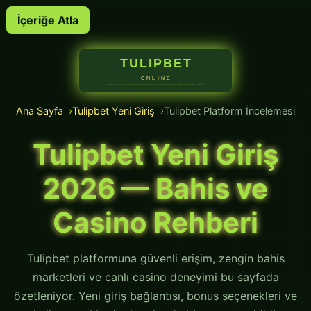
İçeriğe Atla
TULIPBET
ONLINE
Ana Sayfa
Tulipbet Yeni Giriş
Tulipbet Platform İncelemesi
Tulipbet Yeni Giriş
2026 — Bahis ve
Casino Rehberi
Tulipbet platformuna güvenli erişim, zengin bahis
marketleri ve canlı casino deneyimi bu sayfada
özetleniyor. Yeni giriş bağlantısı, bonus seçenekleri ve