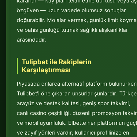
kararlar — kayıpları telafi etme dürtüsü veya aşı
özgüven — uzun vadede olumsuz sonuçlar
doğurabilir. Molalar vermek, günlük limit koym
ve bahis günlüğü tutmak sağlıklı alışkanlıklar
arasındadır.
Tulipbet ile Rakiplerin
Karşılaştırması
Piyasada onlarca alternatif platform bulunurken
Tulipbet'i öne çıkaran unsurlar şunlardır: Türkçe
arayüz ve destek kalitesi, geniş spor takvimi,
canlı casino çeşitliliği, düzenli promosyon takvi
ve mobil uyumluluk. Elbette her platformun güç
ve zayıf yönleri vardır; kullanıcı profilinize en