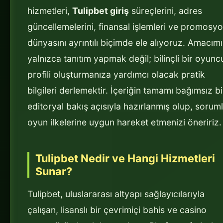
hizmetleri,
Tulipbet giriş
süreçlerini, adres
güncellemelerini, finansal işlemleri ve promosy
dünyasını ayrıntılı biçimde ele alıyoruz. Amacım
yalnızca tanıtım yapmak değil; bilinçli bir oyunc
profili oluşturmanıza yardımcı olacak pratik
bilgileri derlemektir. İçeriğin tamamı bağımsız bi
editoryal bakış açısıyla hazırlanmış olup, sorum
oyun ilkelerine uygun hareket etmenizi öneririz.
Tulipbet Nedir ve Hangi Hizmetleri
Sunar?
Tulipbet, uluslararası altyapı sağlayıcılarıyla
çalışan, lisanslı bir çevrimiçi bahis ve casino