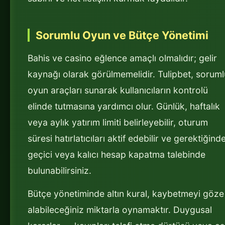
Sorumlu Oyun ve Bütçe Yönetimi
Bahis ve casino eğlence amaçlı olmalıdır; gelir
kaynağı olarak görülmemelidir. Tulipbet, soruml
oyun araçları sunarak kullanıcıların kontrolü
elinde tutmasına yardımcı olur. Günlük, haftalık
veya aylık yatırım limiti belirleyebilir, oturum
süresi hatırlatıcıları aktif edebilir ve gerektiğind
geçici veya kalıcı hesap kapatma talebinde
bulunabilirsiniz.
Bütçe yönetiminde altın kural, kaybetmeyi göze
alabileceğiniz miktarla oynamaktır. Duygusal