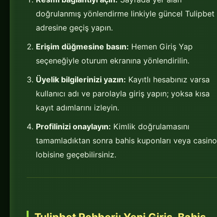
doğrulanmış yönlendirme linkiyle güncel Tulipbet
adresine geçiş yapın.
Erişim düğmesine basın:
Hemen Giriş Yap
seçeneğiyle oturum ekranına yönlendirilin.
Üyelik bilgilerinizi yazın:
Kayıtlı hesabınız varsa
kullanıcı adı ve parolayla giriş yapın; yoksa kısa
kayıt adımlarını izleyin.
Profilinizi onaylayın:
Kimlik doğrulamasını
tamamladıktan sonra bahis kuponları veya casin
lobisine geçebilirsiniz.
Tulipbet Rehberi: Yeni Giriş, Bahis