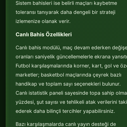
Sistem bahisleri ise belirli maçları kaybetme
toleransı tanıyarak daha dengeli bir strateji
izlemenize olanak verir.
Canlı Bahis Özellikleri
Canlı bahis modülü, maç devam ederken değiş
oranları saniyelik güncellemelerle ekrana yansıtı
Futbol karşılaşmalarında korner, kart, gol ve öz
marketler; basketbol maçlarında çeyrek bazlı
handikap ve toplam sayı seçenekleri bulunur.
Canlı istatistik paneli sayesinde topa sahip olma
yüzdesi, şut sayısı ve tehlikeli atak verilerini tak
ederek daha bilinçli tercihler yapabilirsiniz.
Bazı karşılaşmalarda canlı yayın desteği de