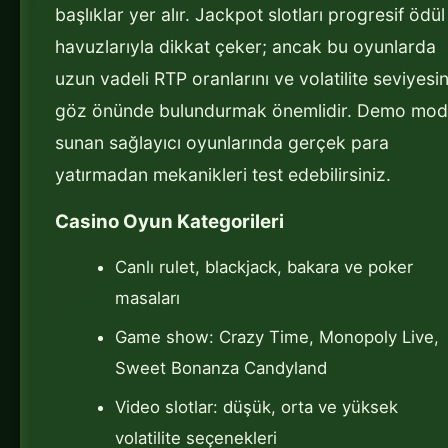
başlıklar yer alır. Jackpot slotları progresif ödül
havuzlarıyla dikkat çeker; ancak bu oyunlarda
uzun vadeli RTP oranlarını ve volatilite seviyesin
göz önünde bulundurmak önemlidir. Demo mo
sunan sağlayıcı oyunlarında gerçek para
yatırmadan mekanikleri test edebilirsiniz.
Casino Oyun Kategorileri
Canlı rulet, blackjack, bakara ve poker
masaları
Game show: Crazy Time, Monopoly Live,
Sweet Bonanza Candyland
Video slotlar: düşük, orta ve yüksek
volatilite seçenekleri