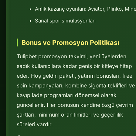
Anlık kazanç oyunları: Aviator, Plinko, Min
Sanal spor simülasyonları
Bonus ve Promosyon Politikası
Tulipbet promosyon takvimi, yeni üyelerden
sadık kullanıcılara kadar geniş bir kitleye hitap
eder. Hoş geldin paketi, yatırım bonusları, free
spin kampanyaları, kombine sigorta teklifleri ve
kayıp iade programları dönemsel olarak
güncellenir. Her bonusun kendine özgü çevrim
şartları, minimum oran limitleri ve geçerlilik
süreleri vardır.