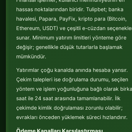
hassas noktalarından biridir. Tulipbet; banka
havalesi, Papara, PayFix, kripto para (Bitcoin,
Ethereum, USDT) ve çeşitli e-cüzdan seçenekle
sunar. Minimum yatırım limitleri yönteme göre
değişir; genellikle düşük tutarlarla başlamak
mümkündür.
Yatırımlar çoğu kanalda anında hesaba yansır.
Çekim talepleri ise doğrulama durumu, seçilen
yöntem ve işlem yoğunluğuna bağlı olarak birk
saat ile 24 saat arasında tamamlanabilir. İlk
çekimde kimlik doğrulaması zorunlu olabilir;
evrakları önceden yüklemek süreci hızlandırır.
Ödeme Kanalları Karşılaştırması