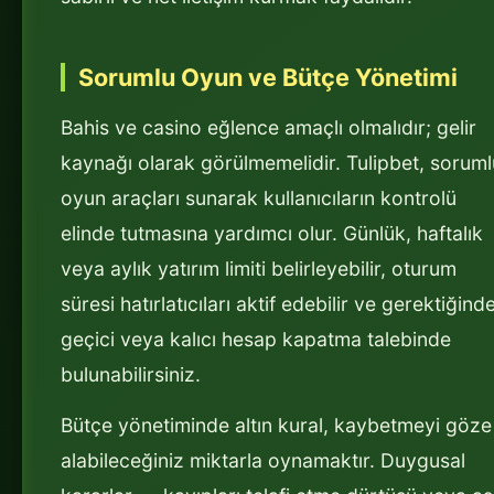
Sorumlu Oyun ve Bütçe Yönetimi
Bahis ve casino eğlence amaçlı olmalıdır; gelir
kaynağı olarak görülmemelidir. Tulipbet, soruml
oyun araçları sunarak kullanıcıların kontrolü
elinde tutmasına yardımcı olur. Günlük, haftalık
veya aylık yatırım limiti belirleyebilir, oturum
süresi hatırlatıcıları aktif edebilir ve gerektiğind
geçici veya kalıcı hesap kapatma talebinde
bulunabilirsiniz.
Bütçe yönetiminde altın kural, kaybetmeyi göze
alabileceğiniz miktarla oynamaktır. Duygusal