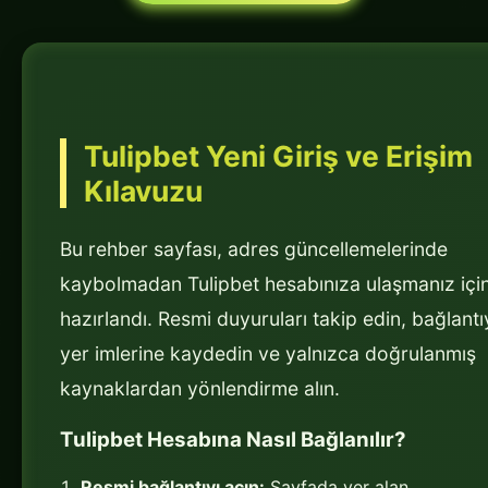
Tulipbet Yeni Giriş ve Erişim
Kılavuzu
Bu rehber sayfası, adres güncellemelerinde
kaybolmadan Tulipbet hesabınıza ulaşmanız içi
hazırlandı. Resmi duyuruları takip edin, bağlantı
yer imlerine kaydedin ve yalnızca doğrulanmış
kaynaklardan yönlendirme alın.
Tulipbet Hesabına Nasıl Bağlanılır?
Resmi bağlantıyı açın:
Sayfada yer alan