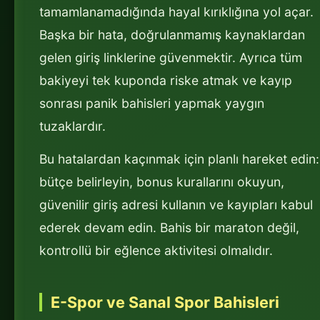
tamamlanamadığında hayal kırıklığına yol açar.
Başka bir hata, doğrulanmamış kaynaklardan
gelen giriş linklerine güvenmektir. Ayrıca tüm
bakiyeyi tek kuponda riske atmak ve kayıp
sonrası panik bahisleri yapmak yaygın
tuzaklardır.
Bu hatalardan kaçınmak için planlı hareket edin:
bütçe belirleyin, bonus kurallarını okuyun,
güvenilir giriş adresi kullanın ve kayıpları kabul
ederek devam edin. Bahis bir maraton değil,
kontrollü bir eğlence aktivitesi olmalıdır.
E-Spor ve Sanal Spor Bahisleri