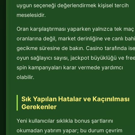
uygun seçeneği değerlendirmek kişisel tercih
meselesidir.
Oran karşılaştırması yaparken yalnızca tek maç
oranlarına değil, market derinliğine ve canlı bah
gecikme süresine de bakın. Casino tarafında is
oyun sağlayıcı sayısı, jackpot büyüklüğü ve fre
spin kampanyaları karar vermede yardımcı
olabilir.
Sık Yapılan Hatalar ve Kaçınılması
Gerekenler
Yeni kullanıcılar sıklıkla bonus şartlarını
okumadan yatırım yapar; bu durum çevrim