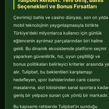
Seçenekleri ve Bonus Fırsatları
Çevrimiçi bahis ve casino dünyası, son on yılda
mobil teknolojinin yaygınlaşmasıyla birlikte
Türkiye'deki milyonlarca kullanıcı için günlük
eğlencenin ayrılmaz parçalarından biri haline
geldi. Bu dinamik ekosistemde platform seçimi
yaparken güvenilirlik, hız, oyun çeşitliliği ve
bonus politikaları belirleyici kriterler arasında y
alır. Tulipbet, bu beklentileri karşılamayı
hedefleyen, spor bahislerinden canlı casino
masalarına, slot lobisinden sanal sporlara kadar
geniş bir yelpaze sunan çok yönlü bir markadır.
Bu kapsamlı rehberde Tulipbet'in sunduğu