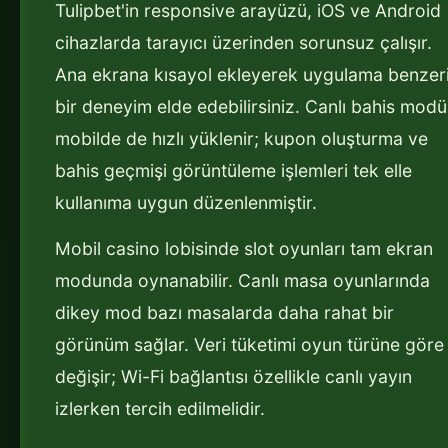
Tulipbet'in responsive arayüzü, iOS ve Android
cihazlarda tarayıcı üzerinden sorunsuz çalışır.
Ana ekrana kısayol ekleyerek uygulama benzer
bir deneyim elde edebilirsiniz. Canlı bahis modü
mobilde de hızlı yüklenir; kupon oluşturma ve
bahis geçmişi görüntüleme işlemleri tek elle
kullanıma uygun düzenlenmiştir.
Mobil casino lobisinde slot oyunları tam ekran
modunda oynanabilir. Canlı masa oyunlarında
dikey mod bazı masalarda daha rahat bir
görünüm sağlar. Veri tüketimi oyun türüne göre
değişir; Wi-Fi bağlantısı özellikle canlı yayın
izlerken tercih edilmelidir.