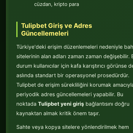
cüzdan, kripto para
Tulipbet Giriş ve Adres
Güncellemeleri
Türkiye'deki erişim düzenlemeleri nedeniyle bah
sitelerinin alan adları zaman zaman değişebilir. 
durum kullanıcılar için kafa karıştırıcı görünse d
aslında standart bir operasyonel prosedürdür.
Tulipbet de erişim sürekliliğini korumak amacıyl
periyodik adres güncellemeleri yapabilir. Bu
noktada
Tulipbet yeni giriş
bağlantısını doğru
kaynaktan almak kritik önem taşır.
Sahte veya kopya sitelere yönlendirilmek hem