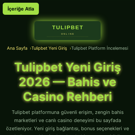
İçeriğe Atla
TULIPBET
ONLINE
Ana Sayfa
Tulipbet Yeni Giriş
Tulipbet Platform İncelemesi
Tulipbet Yeni Giriş
2026 — Bahis ve
Casino Rehberi
Tulipbet platformuna güvenli erişim, zengin bahis
marketleri ve canlı casino deneyimi bu sayfada
özetleniyor. Yeni giriş bağlantısı, bonus seçenekleri ve