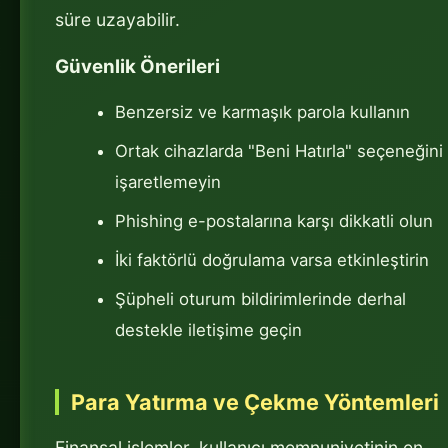
süre uzayabilir.
Güvenlik Önerileri
Benzersiz ve karmaşık parola kullanın
Ortak cihazlarda "Beni Hatırla" seçeneğini
işaretlemeyin
Phishing e-postalarına karşı dikkatli olun
İki faktörlü doğrulama varsa etkinleştirin
Şüpheli oturum bildirimlerinde derhal
destekle iletişime geçin
Para Yatırma ve Çekme Yöntemleri
Finansal işlemler, kullanıcı memnuniyetinin en