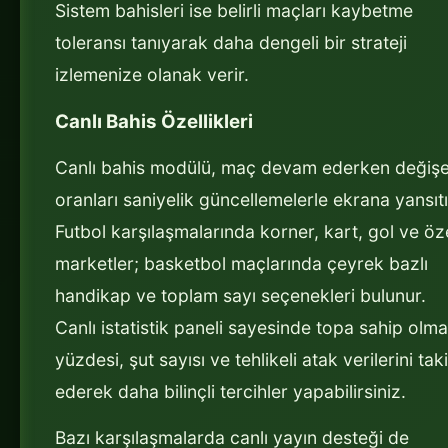
Sistem bahisleri ise belirli maçları kaybetme
toleransı tanıyarak daha dengeli bir strateji
izlemenize olanak verir.
Canlı Bahis Özellikleri
Canlı bahis modülü, maç devam ederken değiş
oranları saniyelik güncellemelerle ekrana yansıtı
Futbol karşılaşmalarında korner, kart, gol ve öz
marketler; basketbol maçlarında çeyrek bazlı
handikap ve toplam sayı seçenekleri bulunur.
Canlı istatistik paneli sayesinde topa sahip olma
yüzdesi, şut sayısı ve tehlikeli atak verilerini tak
ederek daha bilinçli tercihler yapabilirsiniz.
Bazı karşılaşmalarda canlı yayın desteği de