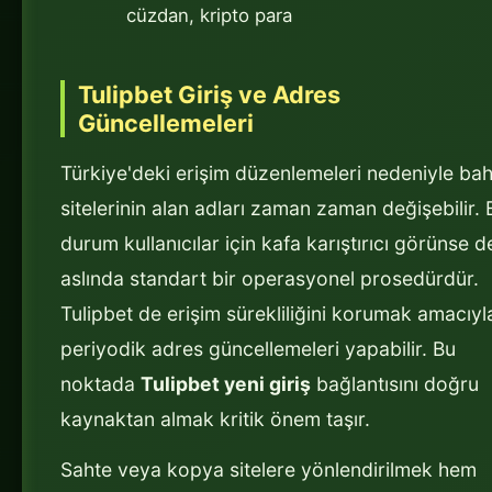
cüzdan, kripto para
Tulipbet Giriş ve Adres
Güncellemeleri
Türkiye'deki erişim düzenlemeleri nedeniyle bah
sitelerinin alan adları zaman zaman değişebilir. 
durum kullanıcılar için kafa karıştırıcı görünse d
aslında standart bir operasyonel prosedürdür.
Tulipbet de erişim sürekliliğini korumak amacıyl
periyodik adres güncellemeleri yapabilir. Bu
noktada
Tulipbet yeni giriş
bağlantısını doğru
kaynaktan almak kritik önem taşır.
Sahte veya kopya sitelere yönlendirilmek hem