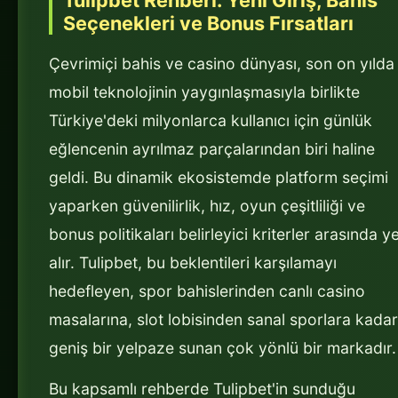
Seçenekleri ve Bonus Fırsatları
Çevrimiçi bahis ve casino dünyası, son on yılda
mobil teknolojinin yaygınlaşmasıyla birlikte
Türkiye'deki milyonlarca kullanıcı için günlük
eğlencenin ayrılmaz parçalarından biri haline
geldi. Bu dinamik ekosistemde platform seçimi
yaparken güvenilirlik, hız, oyun çeşitliliği ve
bonus politikaları belirleyici kriterler arasında y
alır. Tulipbet, bu beklentileri karşılamayı
hedefleyen, spor bahislerinden canlı casino
masalarına, slot lobisinden sanal sporlara kadar
geniş bir yelpaze sunan çok yönlü bir markadır.
Bu kapsamlı rehberde Tulipbet'in sunduğu