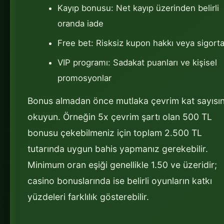
Kayıp bonusu: Net kayıp üzerinden belirli
oranda iade
Free bet: Risksiz kupon hakkı veya sigort
VIP programı: Sadakat puanları ve kişisel
promosyonlar
Bonus almadan önce mutlaka çevrim kat sayısın
okuyun. Örneğin 5x çevrim şartı olan 500 TL
bonusu çekebilmeniz için toplam 2.500 TL
tutarında uygun bahis yapmanız gerekebilir.
Minimum oran eşiği genellikle 1.50 ve üzeridir;
casino bonuslarında ise belirli oyunların katkı
yüzdeleri farklılık gösterebilir.