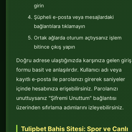
girin
Şüpheli e-posta veya mesajlardaki
bağlantılara tıklamayın
Ortak ağlarda oturum açtıysanız işlem
bitince çıkış yapın
Doğru adrese ulaştığınızda karşınıza gelen giriş
formu basit ve anlaşılırdır. Kullanıcı adı veya
kayıtlı e-posta ile parolanızı girerek saniyeler
içinde hesabınıza erişebilirsiniz. Parolanızı
unuttuysanız "Şifremi Unuttum" bağlantısı
üzerinden sıfırlama adımlarını izleyebilirsiniz.
Tulipbet Bahis Sitesi: Spor ve Canlı