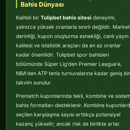
Bahis Dünyası
Kaliteli bir
Tulipbet bahis sitesi
deneyimi,
yalnızca yüksek oranlarla sınırlı değildir. Market
derinliği, kupon oluşturma esnekliği, canlı yayın
kalitesi ve istatistik araçları da en az oranlar
kadar önemlidir. Tulipbet spor bahisleri
bölümünde Süper Lig'den Premier League'e,
NBA'den ATP tenis turnuvalarına kadar geniş bi
takvim sunulur.
Prematch kuponlarında tekli, kombine ve siste
bahis formatları desteklenir. Kombine kuponlar
seçilen karşılaşma sayısı arttıkça potansiyel
kazanç yükselir; ancak risk de birlikte artar.