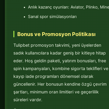
Anlık kazanç oyunları: Aviator, Plinko, Min
Sanal spor simülasyonları
Bonus ve Promosyon Politikası
Tulipbet promosyon takvimi, yeni üyelerden
sadık kullanıcılara kadar geniş bir kitleye hitap
eder. Hoş geldin paketi, yatırım bonusları, free
spin kampanyaları, kombine sigorta teklifleri ve
kayıp iade programları dönemsel olarak
güncellenir. Her bonusun kendine özgü çevrim
şartları, minimum oran limitleri ve geçerlilik
süreleri vardır.