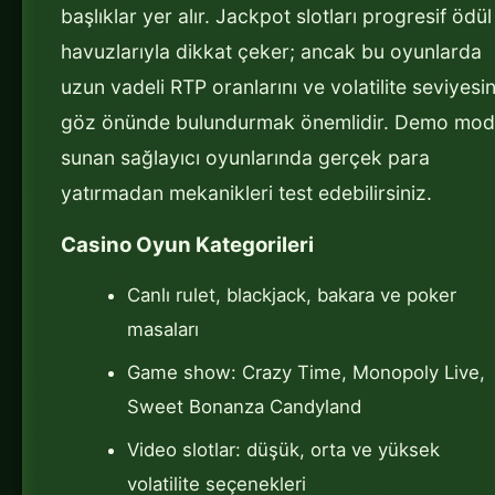
başlıklar yer alır. Jackpot slotları progresif ödül
havuzlarıyla dikkat çeker; ancak bu oyunlarda
uzun vadeli RTP oranlarını ve volatilite seviyesin
göz önünde bulundurmak önemlidir. Demo mo
sunan sağlayıcı oyunlarında gerçek para
yatırmadan mekanikleri test edebilirsiniz.
Casino Oyun Kategorileri
Canlı rulet, blackjack, bakara ve poker
masaları
Game show: Crazy Time, Monopoly Live,
Sweet Bonanza Candyland
Video slotlar: düşük, orta ve yüksek
volatilite seçenekleri