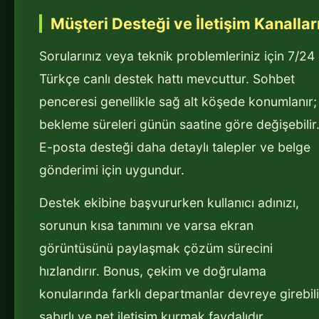
Müşteri Desteği ve İletişim Kanallar
Sorularınız veya teknik problemleriniz için 7/24
Türkçe canlı destek hattı mevcuttur. Sohbet
penceresi genellikle sağ alt köşede konumlanır;
bekleme süreleri günün saatine göre değişebilir
E-posta desteği daha detaylı talepler ve belge
gönderimi için uygundur.
Destek ekibine başvururken kullanıcı adınızı,
sorunun kısa tanımını ve varsa ekran
görüntüsünü paylaşmak çözüm sürecini
hızlandırır. Bonus, çekim ve doğrulama
konularında farklı departmanlar devreye girebili
sabırlı ve net iletişim kurmak faydalıdır.