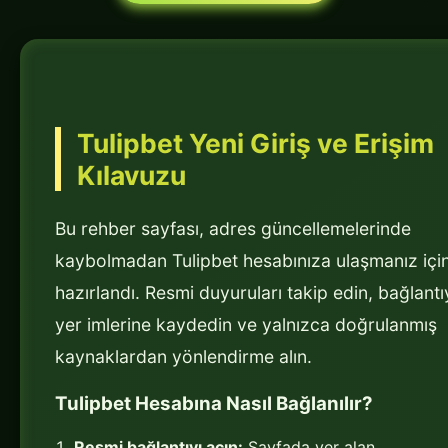
Tulipbet Yeni Giriş ve Erişim
Kılavuzu
Bu rehber sayfası, adres güncellemelerinde
kaybolmadan Tulipbet hesabınıza ulaşmanız içi
hazırlandı. Resmi duyuruları takip edin, bağlantı
yer imlerine kaydedin ve yalnızca doğrulanmış
kaynaklardan yönlendirme alın.
Tulipbet Hesabına Nasıl Bağlanılır?
Resmi bağlantıyı açın:
Sayfada yer alan