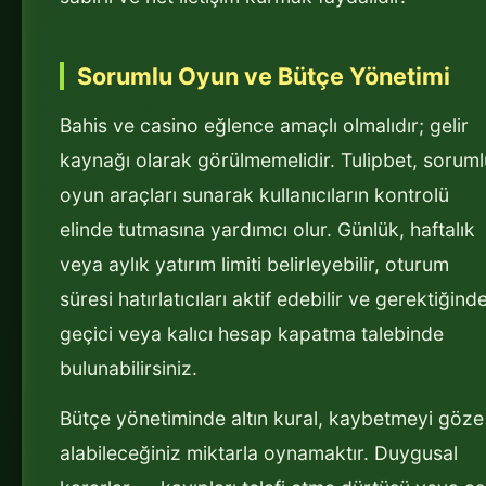
Sorumlu Oyun ve Bütçe Yönetimi
Bahis ve casino eğlence amaçlı olmalıdır; gelir
kaynağı olarak görülmemelidir. Tulipbet, soruml
oyun araçları sunarak kullanıcıların kontrolü
elinde tutmasına yardımcı olur. Günlük, haftalık
veya aylık yatırım limiti belirleyebilir, oturum
süresi hatırlatıcıları aktif edebilir ve gerektiğind
geçici veya kalıcı hesap kapatma talebinde
bulunabilirsiniz.
Bütçe yönetiminde altın kural, kaybetmeyi göze
alabileceğiniz miktarla oynamaktır. Duygusal