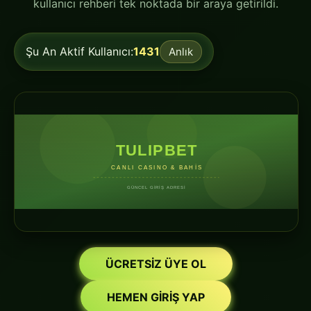
kullanıcı rehberi tek noktada bir araya getirildi.
Şu An Aktif Kullanıcı:
1431
Anlık
TULIPBET
CANLI CASINO & BAHİS
GÜNCEL GİRİŞ ADRESİ
ÜCRETSIZ ÜYE OL
HEMEN GIRIŞ YAP