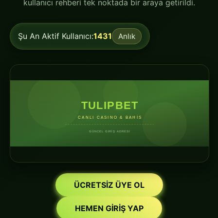
kullanıcı rehberi tek noktada bir araya getirildi.
Şu An Aktif Kullanıcı:
1431
Anlık
TULIPBET
CANLI CASINO & BAHİS
GÜNCEL GİRİŞ ADRESİ
ÜCRETSIZ ÜYE OL
HEMEN GIRIŞ YAP