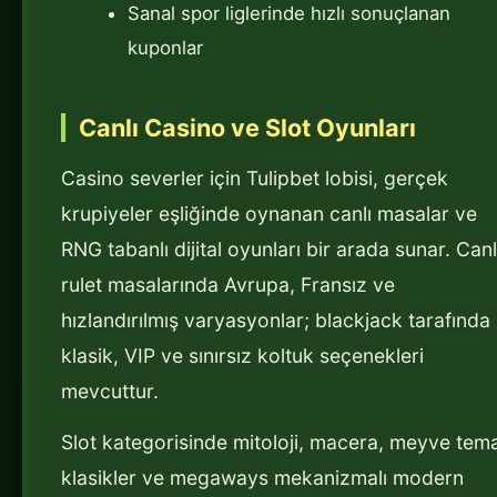
Sanal spor liglerinde hızlı sonuçlanan
kuponlar
Canlı Casino ve Slot Oyunları
Casino severler için Tulipbet lobisi, gerçek
krupiyeler eşliğinde oynanan canlı masalar ve
RNG tabanlı dijital oyunları bir arada sunar. Canl
rulet masalarında Avrupa, Fransız ve
hızlandırılmış varyasyonlar; blackjack tarafında
klasik, VIP ve sınırsız koltuk seçenekleri
mevcuttur.
Slot kategorisinde mitoloji, macera, meyve tema
klasikler ve megaways mekanizmalı modern