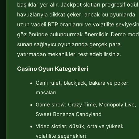
başlıklar yer alır. Jackpot slotları progresif ödül
havuzlarıyla dikkat çeker; ancak bu oyunlarda
uzun vadeli RTP oranlarını ve volatilite seviyesin
göz önünde bulundurmak önemlidir. Demo mo
sunan sağlayıcı oyunlarında gerçek para
yatırmadan mekanikleri test edebilirsiniz.
Casino Oyun Kategorileri
Canlı rulet, blackjack, bakara ve poker
masaları
Game show: Crazy Time, Monopoly Live,
Sweet Bonanza Candyland
Video slotlar: düşük, orta ve yüksek
volatilite seçenekleri