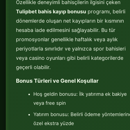
Özellikle deneyimli bahisçilerin ilgisini çeken
Tulipbet bahis kayıp bonusu
programı, belirli
dönemlerde oluşan net kayıpların bir kısmının
hesaba iade edilmesini sağlayabilir. Bu tür
promosyonlar genellikle haftalık veya aylık
periyotlarla sınırlıdır ve yalnızca spor bahisleri
veya casino oyunları gibi belirli kategorilerde
geçerli olabilir.
Bonus Türleri ve Genel Koşullar
Hoş geldin bonusu: İlk yatırıma ek bakiye
veya free spin
Yatırım bonusu: Belirli ödeme yöntemlerin
özel ekstra yüzde