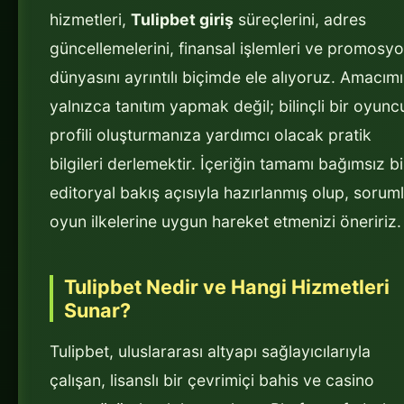
hizmetleri,
Tulipbet giriş
süreçlerini, adres
güncellemelerini, finansal işlemleri ve promosy
dünyasını ayrıntılı biçimde ele alıyoruz. Amacım
yalnızca tanıtım yapmak değil; bilinçli bir oyunc
profili oluşturmanıza yardımcı olacak pratik
bilgileri derlemektir. İçeriğin tamamı bağımsız bi
editoryal bakış açısıyla hazırlanmış olup, sorum
oyun ilkelerine uygun hareket etmenizi öneririz.
Tulipbet Nedir ve Hangi Hizmetleri
Sunar?
Tulipbet, uluslararası altyapı sağlayıcılarıyla
çalışan, lisanslı bir çevrimiçi bahis ve casino