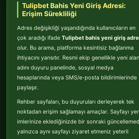
Tulipbet Bahis Yeni Giriş Adresi:
Erişim Sürekliliği
Adres değişikliği yaşandığında kullanıcıların en
çok aradığı ifade
Tulipbet bahis yeni giriş adre
olur. Bu arama, platforma kesintisiz bağlanma
ihtiyacını yansıtır. Resmi ekip genellikle yeni ala
adını duyuru panelinde, sosyal medya
hesaplarında veya SMS/e-posta bildirimlerinde
paylaşır.
Rehber sayfaları, bu duyuruları derleyerek tek
noktadan erişim sağlamayı amaçlar. Sayfayı yer
imlerinize eklediğinizde bir sonraki güncelleme
yalnızca aynı sayfayı ziyaret etmeniz yeterli