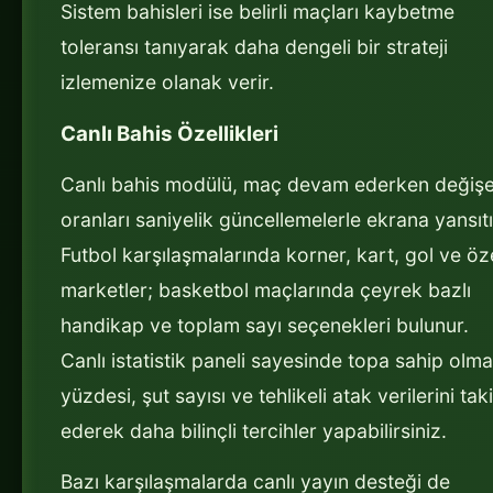
Sistem bahisleri ise belirli maçları kaybetme
toleransı tanıyarak daha dengeli bir strateji
izlemenize olanak verir.
Canlı Bahis Özellikleri
Canlı bahis modülü, maç devam ederken değiş
oranları saniyelik güncellemelerle ekrana yansıtı
Futbol karşılaşmalarında korner, kart, gol ve öz
marketler; basketbol maçlarında çeyrek bazlı
handikap ve toplam sayı seçenekleri bulunur.
Canlı istatistik paneli sayesinde topa sahip olma
yüzdesi, şut sayısı ve tehlikeli atak verilerini tak
ederek daha bilinçli tercihler yapabilirsiniz.
Bazı karşılaşmalarda canlı yayın desteği de