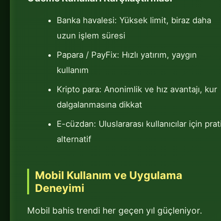
Banka havalesi: Yüksek limit, biraz daha
uzun işlem süresi
Papara / PayFix: Hızlı yatırım, yaygın
kullanım
Kripto para: Anonimlik ve hız avantajı, kur
dalgalanmasına dikkat
E-cüzdan: Uluslararası kullanıcılar için prat
alternatif
Mobil Kullanım ve Uygulama
Deneyimi
Mobil bahis trendi her geçen yıl güçleniyor.