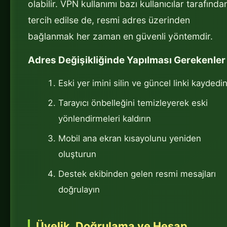
olabilir. VPN kullanımı bazı kullanıcılar tarafında
tercih edilse de, resmi adres üzerinden
bağlanmak her zaman en güvenli yöntemdir.
Adres Değişikliğinde Yapılması Gerekenler
Eski yer imini silin ve güncel linki kaydedi
Tarayıcı önbelleğini temizleyerek eski
yönlendirmeleri kaldırın
Mobil ana ekran kısayolunu yeniden
oluşturun
Destek ekibinden gelen resmi mesajları
doğrulayın
Üyelik, Doğrulama ve Hesap