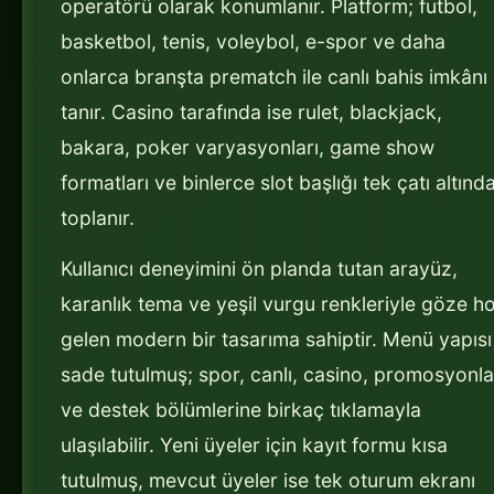
operatörü olarak konumlanır. Platform; futbol,
basketbol, tenis, voleybol, e-spor ve daha
onlarca branşta prematch ile canlı bahis imkânı
tanır. Casino tarafında ise rulet, blackjack,
bakara, poker varyasyonları, game show
formatları ve binlerce slot başlığı tek çatı altınd
toplanır.
Kullanıcı deneyimini ön planda tutan arayüz,
karanlık tema ve yeşil vurgu renkleriyle göze h
gelen modern bir tasarıma sahiptir. Menü yapısı
sade tutulmuş; spor, canlı, casino, promosyonla
ve destek bölümlerine birkaç tıklamayla
ulaşılabilir. Yeni üyeler için kayıt formu kısa
tutulmuş, mevcut üyeler ise tek oturum ekranı