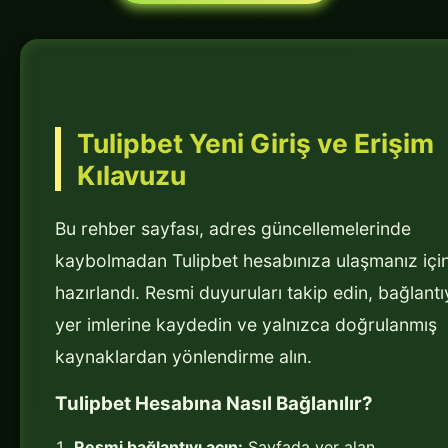
Tulipbet Yeni Giriş ve Erişim
Kılavuzu
Bu rehber sayfası, adres güncellemelerinde
kaybolmadan Tulipbet hesabınıza ulaşmanız içi
hazırlandı. Resmi duyuruları takip edin, bağlantı
yer imlerine kaydedin ve yalnızca doğrulanmış
kaynaklardan yönlendirme alın.
Tulipbet Hesabına Nasıl Bağlanılır?
Resmi bağlantıyı açın:
Sayfada yer alan