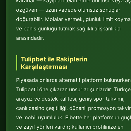
kararlar — kayıpları telafi etme dürtüsü veya aşı
özgüven — uzun vadede olumsuz sonuçlar
doğurabilir. Molalar vermek, günlük limit koym
ve bahis günlüğü tutmak sağlıklı alışkanlıklar
arasındadır.
Tulipbet ile Rakiplerin
Karşılaştırması
Piyasada onlarca alternatif platform bulunurken
Tulipbet'i öne çıkaran unsurlar şunlardır: Türkçe
arayüz ve destek kalitesi, geniş spor takvimi,
canlı casino çeşitliliği, düzenli promosyon takvi
ve mobil uyumluluk. Elbette her platformun güç
ve zayıf yönleri vardır; kullanıcı profilinize en