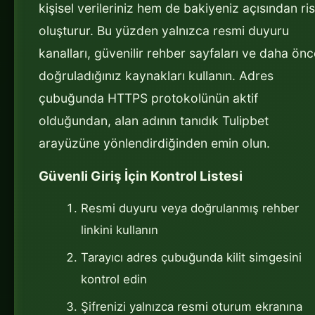
kişisel verileriniz hem de bakiyeniz açısından ri
oluşturur. Bu yüzden yalnızca resmi duyuru
kanalları, güvenilir rehber sayfaları ve daha önc
doğruladığınız kaynakları kullanın. Adres
çubuğunda HTTPS protokolünün aktif
olduğundan, alan adının tanıdık Tulipbet
arayüzüne yönlendirdiğinden emin olun.
Güvenli Giriş İçin Kontrol Listesi
Resmi duyuru veya doğrulanmış rehber
linkini kullanın
Tarayıcı adres çubuğunda kilit simgesini
kontrol edin
Şifrenizi yalnızca resmi oturum ekranına