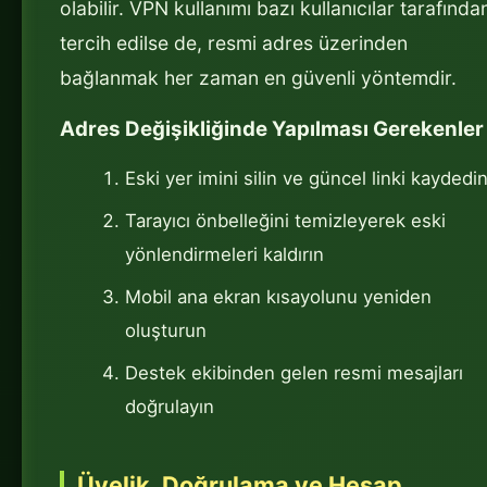
olabilir. VPN kullanımı bazı kullanıcılar tarafında
tercih edilse de, resmi adres üzerinden
bağlanmak her zaman en güvenli yöntemdir.
Adres Değişikliğinde Yapılması Gerekenler
Eski yer imini silin ve güncel linki kaydedi
Tarayıcı önbelleğini temizleyerek eski
yönlendirmeleri kaldırın
Mobil ana ekran kısayolunu yeniden
oluşturun
Destek ekibinden gelen resmi mesajları
doğrulayın
Üyelik, Doğrulama ve Hesap