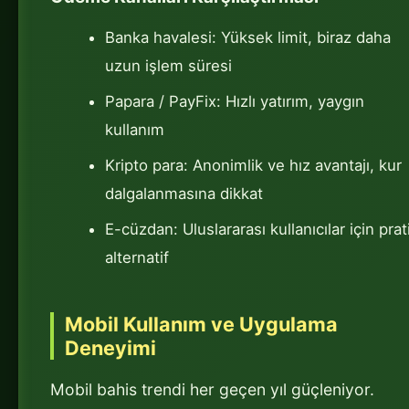
Banka havalesi: Yüksek limit, biraz daha
uzun işlem süresi
Papara / PayFix: Hızlı yatırım, yaygın
kullanım
Kripto para: Anonimlik ve hız avantajı, kur
dalgalanmasına dikkat
E-cüzdan: Uluslararası kullanıcılar için prat
alternatif
Mobil Kullanım ve Uygulama
Deneyimi
Mobil bahis trendi her geçen yıl güçleniyor.