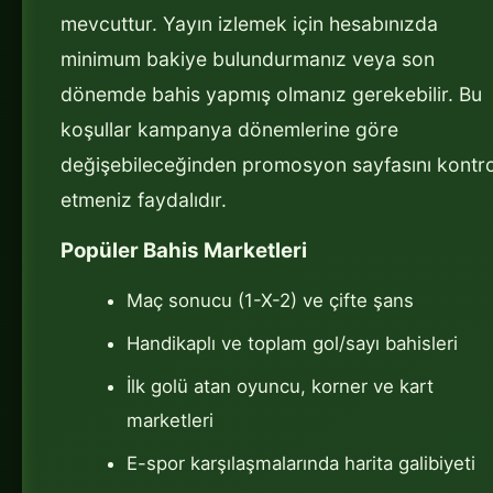
mevcuttur. Yayın izlemek için hesabınızda
minimum bakiye bulundurmanız veya son
dönemde bahis yapmış olmanız gerekebilir. Bu
koşullar kampanya dönemlerine göre
değişebileceğinden promosyon sayfasını kontro
etmeniz faydalıdır.
Popüler Bahis Marketleri
Maç sonucu (1-X-2) ve çifte şans
Handikaplı ve toplam gol/sayı bahisleri
İlk golü atan oyuncu, korner ve kart
marketleri
E-spor karşılaşmalarında harita galibiyeti