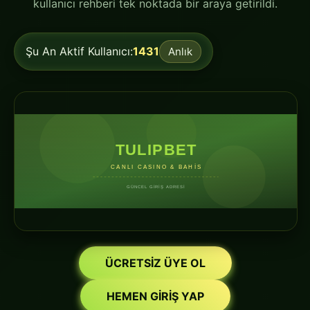
kullanıcı rehberi tek noktada bir araya getirildi.
Şu An Aktif Kullanıcı:
1431
Anlık
TULIPBET
CANLI CASINO & BAHİS
GÜNCEL GİRİŞ ADRESİ
ÜCRETSIZ ÜYE OL
HEMEN GIRIŞ YAP