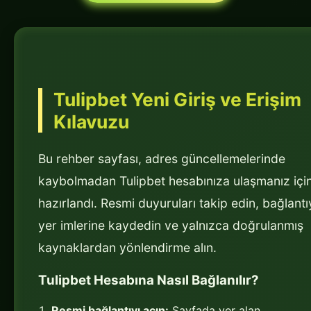
Tulipbet Yeni Giriş ve Erişim
Kılavuzu
Bu rehber sayfası, adres güncellemelerinde
kaybolmadan Tulipbet hesabınıza ulaşmanız içi
hazırlandı. Resmi duyuruları takip edin, bağlantı
yer imlerine kaydedin ve yalnızca doğrulanmış
kaynaklardan yönlendirme alın.
Tulipbet Hesabına Nasıl Bağlanılır?
Resmi bağlantıyı açın:
Sayfada yer alan