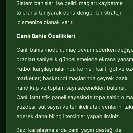
Sistem bahisleri ise belirli maçları kaybetme
toleransı tanıyarak daha dengeli bir strateji
izlemenize olanak verir.
Canlı Bahis Özellikleri
Canlı bahis modülü, maç devam ederken değiş
oranları saniyelik güncellemelerle ekrana yansıtı
Futbol karşılaşmalarında korner, kart, gol ve öz
marketler; basketbol maçlarında çeyrek bazlı
handikap ve toplam sayı seçenekleri bulunur.
Canlı istatistik paneli sayesinde topa sahip olma
yüzdesi, şut sayısı ve tehlikeli atak verilerini tak
ederek daha bilinçli tercihler yapabilirsiniz.
Bazı karşılaşmalarda canlı yayın desteği de