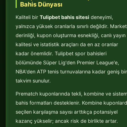
Bahis Dünyası
Kaliteli bir
Tulipbet bahis sitesi
deneyimi,
yalnızca yüksek oranlarla sınırlı değildir. Market
derinliği, kupon oluşturma esnekliği, canlı yayın
kalitesi ve istatistik araçları da en az oranlar
kadar önemlidir. Tulipbet spor bahisleri
bölümünde Süper Lig'den Premier League'e,
NBA'den ATP tenis turnuvalarına kadar geniş bi
takvim sunulur.
Prematch kuponlarında tekli, kombine ve siste
bahis formatları desteklenir. Kombine kuponlar
seçilen karşılaşma sayısı arttıkça potansiyel
kazanç yükselir; ancak risk de birlikte artar.