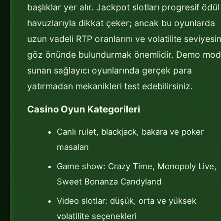
başlıklar yer alır. Jackpot slotları progresif ödül
havuzlarıyla dikkat çeker; ancak bu oyunlarda
uzun vadeli RTP oranlarını ve volatilite seviyesin
göz önünde bulundurmak önemlidir. Demo mo
sunan sağlayıcı oyunlarında gerçek para
yatırmadan mekanikleri test edebilirsiniz.
Casino Oyun Kategorileri
Canlı rulet, blackjack, bakara ve poker
masaları
Game show: Crazy Time, Monopoly Live,
Sweet Bonanza Candyland
Video slotlar: düşük, orta ve yüksek
volatilite seçenekleri