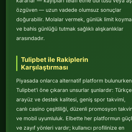
kararlar — kayıpları telafi etme dürtüsü veya aşı
özgüven — uzun vadede olumsuz sonuçlar
doğurabilir. Molalar vermek, günlük limit koym
ve bahis günlüğü tutmak sağlıklı alışkanlıklar
arasındadır.
Tulipbet ile Rakiplerin
Karşılaştırması
Piyasada onlarca alternatif platform bulunurken
Tulipbet'i öne çıkaran unsurlar şunlardır: Türkçe
arayüz ve destek kalitesi, geniş spor takvimi,
canlı casino çeşitliliği, düzenli promosyon takvi
ve mobil uyumluluk. Elbette her platformun güç
ve zayıf yönleri vardır; kullanıcı profilinize en