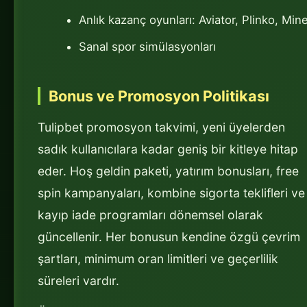
Anlık kazanç oyunları: Aviator, Plinko, Min
Sanal spor simülasyonları
Bonus ve Promosyon Politikası
Tulipbet promosyon takvimi, yeni üyelerden
sadık kullanıcılara kadar geniş bir kitleye hitap
eder. Hoş geldin paketi, yatırım bonusları, free
spin kampanyaları, kombine sigorta teklifleri ve
kayıp iade programları dönemsel olarak
güncellenir. Her bonusun kendine özgü çevrim
şartları, minimum oran limitleri ve geçerlilik
süreleri vardır.