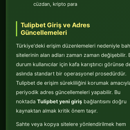
cüzdan, kripto para
Tulipbet Giriş ve Adres
Güncellemeleri
Türkiye'deki erişim düzenlemeleri nedeniyle bah
sitelerinin alan adları zaman zaman değişebilir. 
durum kullanıcılar için kafa karıştırıcı görünse d
aslında standart bir operasyonel prosedürdür.
Tulipbet de erişim sürekliliğini korumak amacıyl
periyodik adres güncellemeleri yapabilir. Bu
noktada
Tulipbet yeni giriş
bağlantısını doğru
kaynaktan almak kritik önem taşır.
Sahte veya kopya sitelere yönlendirilmek hem