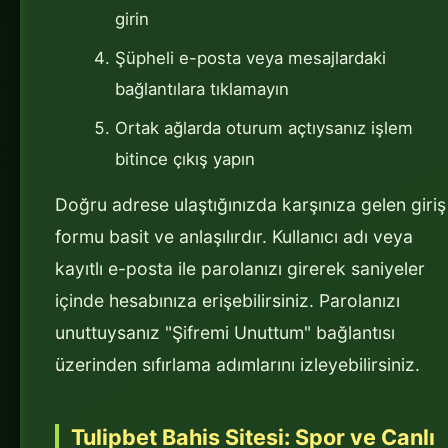
girin
Şüpheli e-posta veya mesajlardaki
bağlantılara tıklamayın
Ortak ağlarda oturum açtıysanız işlem
bitince çıkış yapın
Doğru adrese ulaştığınızda karşınıza gelen giriş
formu basit ve anlaşılırdır. Kullanıcı adı veya
kayıtlı e-posta ile parolanızı girerek saniyeler
içinde hesabınıza erişebilirsiniz. Parolanızı
unuttuysanız "Şifremi Unuttum" bağlantısı
üzerinden sıfırlama adımlarını izleyebilirsiniz.
Tulipbet Bahis Sitesi: Spor ve Canlı