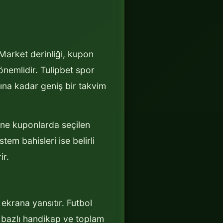
 Market derinliği, kupon
 önemlidir. Tulipbet spor
ına kadar geniş bir takvim
ine kuponlarda seçilen
tem bahisleri ise belirli
ir.
ekrana yansıtır. Futbol
k bazlı handikap ve toplam