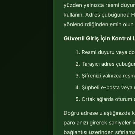
yüzden yalnızca resmi duyuru
kullanın. Adres çubuğunda H
yönlendirdiğinden emin olun.
Güvenli Giriş İçin Kontrol 
Resmi duyuru veya doğr
Tarayıcı adres çubuğun
Şifrenizi yalnızca res
Şüpheli e-posta veya m
Ortak ağlarda oturum a
Doğru adrese ulaştığınızda kar
parolanızı girerek saniyeler 
bağlantısı üzerinden sıfırlama 