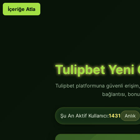
İçeriğe Atla
Tulipbet Yeni
Tulipbet platformuna güvenli erişim,
bağlantısı, bonu
Şu An Aktif Kullanıcı:
1431
Anlık