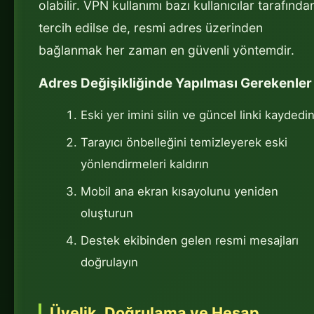
olabilir. VPN kullanımı bazı kullanıcılar tarafında
tercih edilse de, resmi adres üzerinden
bağlanmak her zaman en güvenli yöntemdir.
Adres Değişikliğinde Yapılması Gerekenler
Eski yer imini silin ve güncel linki kaydedi
Tarayıcı önbelleğini temizleyerek eski
yönlendirmeleri kaldırın
Mobil ana ekran kısayolunu yeniden
oluşturun
Destek ekibinden gelen resmi mesajları
doğrulayın
Üyelik, Doğrulama ve Hesap