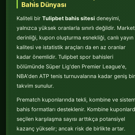
Bahis Dünyası
Kaliteli bir
Tulipbet bahis sitesi
deneyimi,
yalnızca yüksek oranlarla sınırlı değildir. Market
derinliği, kupon oluşturma esnekliği, canlı yayın
kalitesi ve istatistik araçları da en az oranlar
kadar önemlidir. Tulipbet spor bahisleri
bölümünde Süper Lig'den Premier League'e,
NBA'den ATP tenis turnuvalarına kadar geniş bi
takvim sunulur.
Prematch kuponlarında tekli, kombine ve siste
bahis formatları desteklenir. Kombine kuponlar
seçilen karşılaşma sayısı arttıkça potansiyel
kazanç yükselir; ancak risk de birlikte artar.