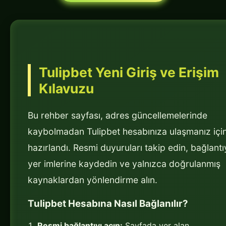
Tulipbet Yeni Giriş ve Erişim
Kılavuzu
Bu rehber sayfası, adres güncellemelerinde
kaybolmadan Tulipbet hesabınıza ulaşmanız içi
hazırlandı. Resmi duyuruları takip edin, bağlantı
yer imlerine kaydedin ve yalnızca doğrulanmış
kaynaklardan yönlendirme alın.
Tulipbet Hesabına Nasıl Bağlanılır?
Resmi bağlantıyı açın:
Sayfada yer alan