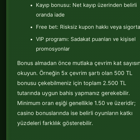
Kayıp bonusu: Net kayıp üzerinden belirli
oranda iade
Free bet: Risksiz kupon hakkı veya sigort
VIP programı: Sadakat puanları ve kişisel
promosyonlar
Bonus almadan önce mutlaka çevrim kat sayısın
okuyun. Örneğin 5x çevrim şartı olan 500 TL
bonusu çekebilmeniz için toplam 2.500 TL
tutarında uygun bahis yapmanız gerekebilir.
Minimum oran eşiği genellikle 1.50 ve üzeridir;
casino bonuslarında ise belirli oyunların katkı
yüzdeleri farklılık gösterebilir.