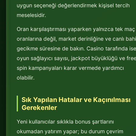
uygun seçeneği değerlendirmek kişisel tercih
meselesidir.
Oran karşılaştırması yaparken yalnızca tek maç
oranlarına değil, market derinliğine ve canlı bah
gecikme süresine de bakın. Casino tarafında is
oyun sağlayıcı sayısı, jackpot büyüklüğü ve fre
spin kampanyaları karar vermede yardımcı
olabilir.
Sık Yapılan Hatalar ve Kaçınılması
Gerekenler
Yeni kullanıcılar sıklıkla bonus şartlarını
okumadan yatırım yapar; bu durum çevrim