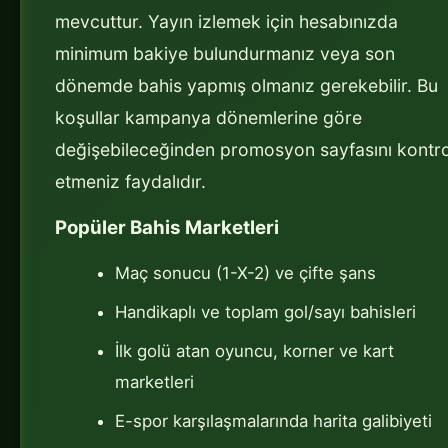
mevcuttur. Yayın izlemek için hesabınızda
minimum bakiye bulundurmanız veya son
dönemde bahis yapmış olmanız gerekebilir. Bu
koşullar kampanya dönemlerine göre
değişebileceğinden promosyon sayfasını kontro
etmeniz faydalıdır.
Popüler Bahis Marketleri
Maç sonucu (1-X-2) ve çifte şans
Handikaplı ve toplam gol/sayı bahisleri
İlk golü atan oyuncu, korner ve kart
marketleri
E-spor karşılaşmalarında harita galibiyeti