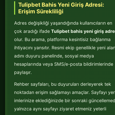
Tulipbet Bahis Yeni Giriş Adresi:
Erişim Sürekliliği
Adres değişikliği yaşandığında kullanıcıların en
çok aradığı ifade
Tulipbet bahis yeni giriş adre
olur. Bu arama, platforma kesintisiz bağlanma
ihtiyacını yansıtır. Resmi ekip genellikle yeni ala
adını duyuru panelinde, sosyal medya
hesaplarında veya SMS/e-posta bildirimlerinde
paylaşır.
Rehber sayfaları, bu duyuruları derleyerek tek
noktadan erişim sağlamayı amaçlar. Sayfayı yer
imlerinize eklediğinizde bir sonraki güncelleme
yalnızca aynı sayfayı ziyaret etmeniz yeterli