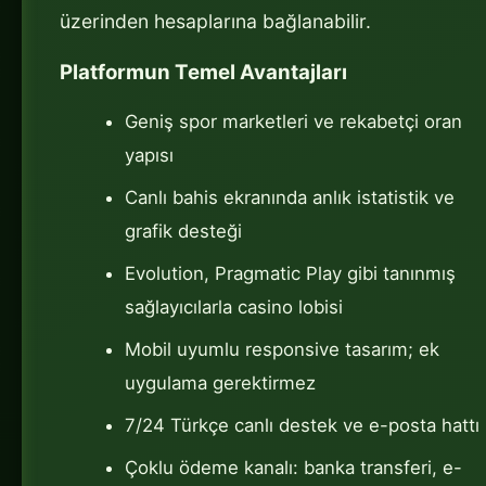
üzerinden hesaplarına bağlanabilir.
Platformun Temel Avantajları
Geniş spor marketleri ve rekabetçi oran
yapısı
Canlı bahis ekranında anlık istatistik ve
grafik desteği
Evolution, Pragmatic Play gibi tanınmış
sağlayıcılarla casino lobisi
Mobil uyumlu responsive tasarım; ek
uygulama gerektirmez
7/24 Türkçe canlı destek ve e-posta hattı
Çoklu ödeme kanalı: banka transferi, e-