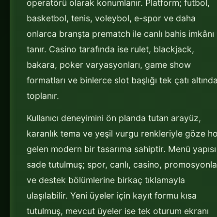
operatörü olarak konumlanır. Platform; futbol,
basketbol, tenis, voleybol, e-spor ve daha
onlarca branşta prematch ile canlı bahis imkânı
tanır. Casino tarafında ise rulet, blackjack,
bakara, poker varyasyonları, game show
formatları ve binlerce slot başlığı tek çatı altınd
toplanır.
Kullanıcı deneyimini ön planda tutan arayüz,
karanlık tema ve yeşil vurgu renkleriyle göze h
gelen modern bir tasarıma sahiptir. Menü yapısı
sade tutulmuş; spor, canlı, casino, promosyonla
ve destek bölümlerine birkaç tıklamayla
ulaşılabilir. Yeni üyeler için kayıt formu kısa
tutulmuş, mevcut üyeler ise tek oturum ekranı