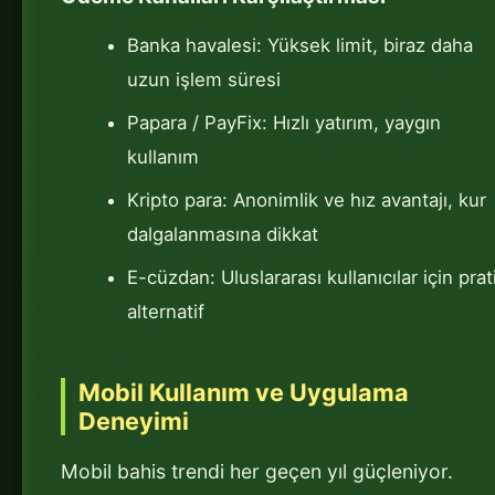
Banka havalesi: Yüksek limit, biraz daha
uzun işlem süresi
Papara / PayFix: Hızlı yatırım, yaygın
kullanım
Kripto para: Anonimlik ve hız avantajı, kur
dalgalanmasına dikkat
E-cüzdan: Uluslararası kullanıcılar için prat
alternatif
Mobil Kullanım ve Uygulama
Deneyimi
Mobil bahis trendi her geçen yıl güçleniyor.