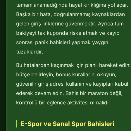
tamamlanamadığında hayal kırıklığına yol açar.
Başka bir hata, doğrulanmamış kaynaklardan
gelen giriş linklerine güvenmektir. Ayrıca tüm
bakiyeyi tek kuponda riske atmak ve kayıp
sonrası panik bahisleri yapmak yaygın
tuzaklardır.
Bu hatalardan kaçınmak için planlı hareket edin:
bütçe belirleyin, bonus kurallarını okuyun,
güvenilir giriş adresi kullanın ve kayıpları kabul
ederek devam edin. Bahis bir maraton değil,
kontrollü bir eğlence aktivitesi olmalıdır.
E-Spor ve Sanal Spor Bahisleri