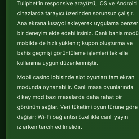
Tulipbet'in responsive arayüzü, iOS ve Android
cihazlarda tarayıcı üzerinden sorunsuz çalışır.
Ana ekrana kısayol ekleyerek uygulama benzer
bir deneyim elde edebilirsiniz. Canlı bahis modü
mobilde de hızlı yüklenir; kupon oluşturma ve
bahis geçmişi görüntüleme işlemleri tek elle
kullanıma uygun düzenlenmiştir.
Mobil casino lobisinde slot oyunları tam ekran
modunda oynanabilir. Canlı masa oyunlarında
dikey mod bazı masalarda daha rahat bir
görünüm sağlar. Veri tüketimi oyun türüne göre
değişir; Wi-Fi bağlantısı özellikle canlı yayın
izlerken tercih edilmelidir.