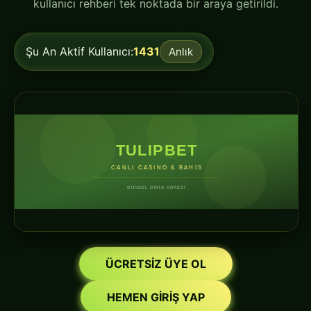
kullanıcı rehberi tek noktada bir araya getirildi.
Şu An Aktif Kullanıcı:
1431
Anlık
TULIPBET
CANLI CASINO & BAHİS
GÜNCEL GİRİŞ ADRESİ
ÜCRETSIZ ÜYE OL
HEMEN GIRIŞ YAP