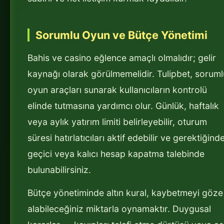
Sorumlu Oyun ve Bütçe Yönetimi
Bahis ve casino eğlence amaçlı olmalıdır; gelir
kaynağı olarak görülmemelidir. Tulipbet, soruml
oyun araçları sunarak kullanıcıların kontrolü
elinde tutmasına yardımcı olur. Günlük, haftalık
veya aylık yatırım limiti belirleyebilir, oturum
süresi hatırlatıcıları aktif edebilir ve gerektiğind
geçici veya kalıcı hesap kapatma talebinde
bulunabilirsiniz.
Bütçe yönetiminde altın kural, kaybetmeyi göze
alabileceğiniz miktarla oynamaktır. Duygusal