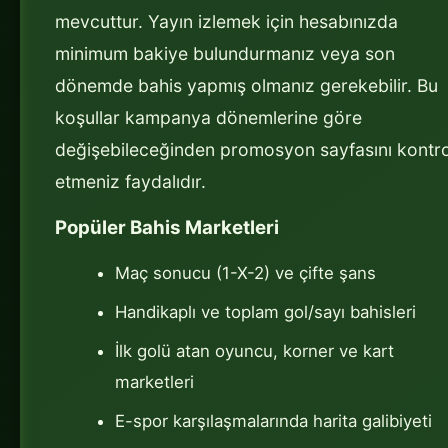
mevcuttur. Yayın izlemek için hesabınızda
minimum bakiye bulundurmanız veya son
dönemde bahis yapmış olmanız gerekebilir. Bu
koşullar kampanya dönemlerine göre
değişebileceğinden promosyon sayfasını kontro
etmeniz faydalıdır.
Popüler Bahis Marketleri
Maç sonucu (1-X-2) ve çifte şans
Handikaplı ve toplam gol/sayı bahisleri
İlk golü atan oyuncu, korner ve kart
marketleri
E-spor karşılaşmalarında harita galibiyeti