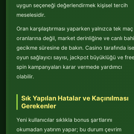
uygun seçeneği değerlendirmek kişisel tercih
meselesidir.
Oran karşılaştırması yaparken yalnızca tek maç
oranlarına değil, market derinliğine ve canlı bah
gecikme süresine de bakın. Casino tarafında is
oyun sağlayıcı sayısı, jackpot büyüklüğü ve fre
spin kampanyaları karar vermede yardımcı
olabilir.
Sık Yapılan Hatalar ve Kaçınılması
Gerekenler
Yeni kullanıcılar sıklıkla bonus şartlarını
okumadan yatırım yapar; bu durum çevrim