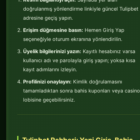
doğrulanmış yönlendirme linkiyle güncel Tulipbet
adresine geçiş yapın.
Erişim düğmesine basın:
Hemen Giriş Yap
seçeneğiyle oturum ekranına yönlendirilin.
Üyelik bilgilerinizi yazın:
Kayıtlı hesabınız varsa
kullanıcı adı ve parolayla giriş yapın; yoksa kısa
kayıt adımlarını izleyin.
Profilinizi onaylayın:
Kimlik doğrulamasını
tamamladıktan sonra bahis kuponları veya casin
lobisine geçebilirsiniz.
Tulipbet Rehberi: Yeni Giriş, Bahis