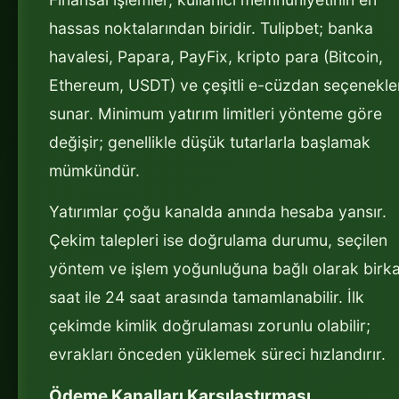
hassas noktalarından biridir. Tulipbet; banka
havalesi, Papara, PayFix, kripto para (Bitcoin,
Ethereum, USDT) ve çeşitli e-cüzdan seçenekle
sunar. Minimum yatırım limitleri yönteme göre
değişir; genellikle düşük tutarlarla başlamak
mümkündür.
Yatırımlar çoğu kanalda anında hesaba yansır.
Çekim talepleri ise doğrulama durumu, seçilen
yöntem ve işlem yoğunluğuna bağlı olarak birk
saat ile 24 saat arasında tamamlanabilir. İlk
çekimde kimlik doğrulaması zorunlu olabilir;
evrakları önceden yüklemek süreci hızlandırır.
Ödeme Kanalları Karşılaştırması