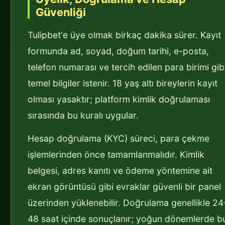
Güvenliği
Tulipbet'e üye olmak birkaç dakika sürer. Kayıt
formunda ad, soyad, doğum tarihi, e-posta,
telefon numarası ve tercih edilen para birimi gib
temel bilgiler istenir. 18 yaş altı bireylerin kayıt
olması yasaktır; platform kimlik doğrulaması
sırasında bu kuralı uygular.
Hesap doğrulama (KYC) süreci, para çekme
işlemlerinden önce tamamlanmalıdır. Kimlik
belgesi, adres kanıtı ve ödeme yöntemine ait
ekran görüntüsü gibi evraklar güvenli bir panel
üzerinden yüklenebilir. Doğrulama genellikle 24
48 saat içinde sonuçlanır; yoğun dönemlerde b