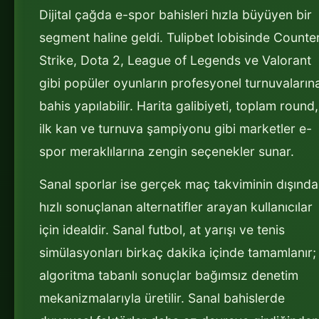
Dijital çağda e-spor bahisleri hızla büyüyen bir
segment haline geldi. Tulipbet lobisinde Counte
Strike, Dota 2, League of Legends ve Valorant
gibi popüler oyunların profesyonel turnuvaların
bahis yapılabilir. Harita galibiyeti, toplam round,
ilk kan ve turnuva şampiyonu gibi marketler e-
spor meraklılarına zengin seçenekler sunar.
Sanal sporlar ise gerçek maç takviminin dışında
hızlı sonuçlanan alternatifler arayan kullanıcılar
için idealdir. Sanal futbol, at yarışı ve tenis
simülasyonları birkaç dakika içinde tamamlanır;
algoritma tabanlı sonuçlar bağımsız denetim
mekanizmalarıyla üretilir. Sanal bahislerde