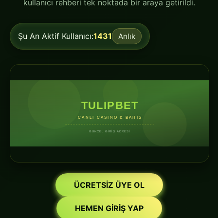
kullanıcı rehberi tek noktada bir araya getirildi.
Şu An Aktif Kullanıcı:
1431
Anlık
TULIPBET
CANLI CASINO & BAHİS
GÜNCEL GİRİŞ ADRESİ
ÜCRETSIZ ÜYE OL
HEMEN GIRIŞ YAP