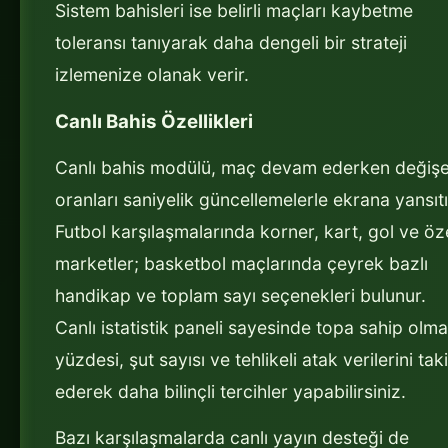
Sistem bahisleri ise belirli maçları kaybetme
toleransı tanıyarak daha dengeli bir strateji
izlemenize olanak verir.
Canlı Bahis Özellikleri
Canlı bahis modülü, maç devam ederken değiş
oranları saniyelik güncellemelerle ekrana yansıtı
Futbol karşılaşmalarında korner, kart, gol ve öz
marketler; basketbol maçlarında çeyrek bazlı
handikap ve toplam sayı seçenekleri bulunur.
Canlı istatistik paneli sayesinde topa sahip olma
yüzdesi, şut sayısı ve tehlikeli atak verilerini tak
ederek daha bilinçli tercihler yapabilirsiniz.
Bazı karşılaşmalarda canlı yayın desteği de