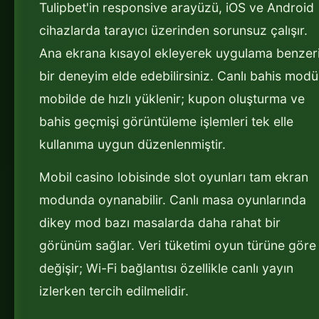
Tulipbet'in responsive arayüzü, iOS ve Android
cihazlarda tarayıcı üzerinden sorunsuz çalışır.
Ana ekrana kısayol ekleyerek uygulama benzer
bir deneyim elde edebilirsiniz. Canlı bahis modü
mobilde de hızlı yüklenir; kupon oluşturma ve
bahis geçmişi görüntüleme işlemleri tek elle
kullanıma uygun düzenlenmiştir.
Mobil casino lobisinde slot oyunları tam ekran
modunda oynanabilir. Canlı masa oyunlarında
dikey mod bazı masalarda daha rahat bir
görünüm sağlar. Veri tüketimi oyun türüne göre
değişir; Wi-Fi bağlantısı özellikle canlı yayın
izlerken tercih edilmelidir.