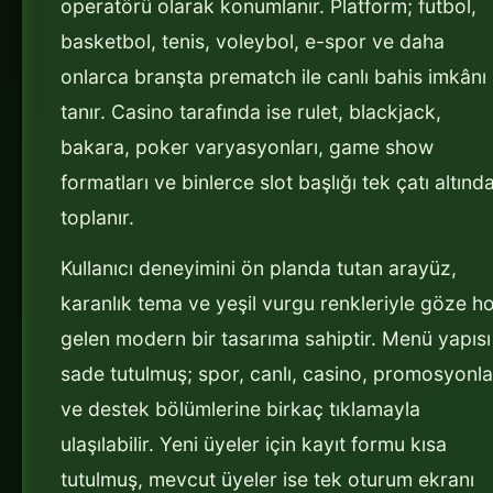
operatörü olarak konumlanır. Platform; futbol,
basketbol, tenis, voleybol, e-spor ve daha
onlarca branşta prematch ile canlı bahis imkânı
tanır. Casino tarafında ise rulet, blackjack,
bakara, poker varyasyonları, game show
formatları ve binlerce slot başlığı tek çatı altınd
toplanır.
Kullanıcı deneyimini ön planda tutan arayüz,
karanlık tema ve yeşil vurgu renkleriyle göze h
gelen modern bir tasarıma sahiptir. Menü yapısı
sade tutulmuş; spor, canlı, casino, promosyonla
ve destek bölümlerine birkaç tıklamayla
ulaşılabilir. Yeni üyeler için kayıt formu kısa
tutulmuş, mevcut üyeler ise tek oturum ekranı