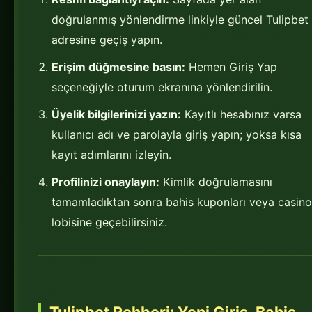
doğrulanmış yönlendirme linkiyle güncel Tulipbet
adresine geçiş yapın.
Erişim düğmesine basın:
Hemen Giriş Yap
seçeneğiyle oturum ekranına yönlendirilin.
Üyelik bilgilerinizi yazın:
Kayıtlı hesabınız varsa
kullanıcı adı ve parolayla giriş yapın; yoksa kısa
kayıt adımlarını izleyin.
Profilinizi onaylayın:
Kimlik doğrulamasını
tamamladıktan sonra bahis kuponları veya casin
lobisine geçebilirsiniz.
Tulipbet Rehberi: Yeni Giriş, Bahis