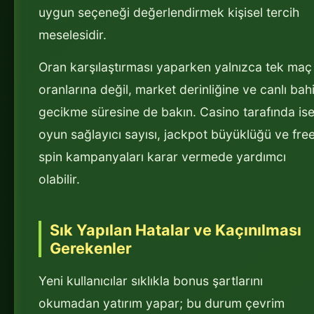
uygun seçeneği değerlendirmek kişisel tercih
meselesidir.
Oran karşılaştırması yaparken yalnızca tek maç
oranlarına değil, market derinliğine ve canlı bah
gecikme süresine de bakın. Casino tarafında is
oyun sağlayıcı sayısı, jackpot büyüklüğü ve fre
spin kampanyaları karar vermede yardımcı
olabilir.
Sık Yapılan Hatalar ve Kaçınılması
Gerekenler
Yeni kullanıcılar sıklıkla bonus şartlarını
okumadan yatırım yapar; bu durum çevrim