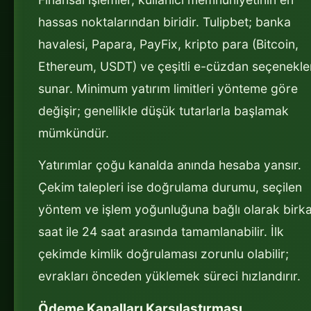
hassas noktalarından biridir. Tulipbet; banka
havalesi, Papara, PayFix, kripto para (Bitcoin,
Ethereum, USDT) ve çeşitli e-cüzdan seçenekle
sunar. Minimum yatırım limitleri yönteme göre
değişir; genellikle düşük tutarlarla başlamak
mümkündür.
Yatırımlar çoğu kanalda anında hesaba yansır.
Çekim talepleri ise doğrulama durumu, seçilen
yöntem ve işlem yoğunluğuna bağlı olarak birk
saat ile 24 saat arasında tamamlanabilir. İlk
çekimde kimlik doğrulaması zorunlu olabilir;
evrakları önceden yüklemek süreci hızlandırır.
Ödeme Kanalları Karşılaştırması