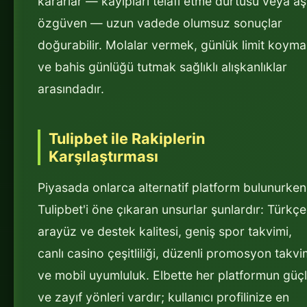
kararlar — kayıpları telafi etme dürtüsü veya aşı
özgüven — uzun vadede olumsuz sonuçlar
doğurabilir. Molalar vermek, günlük limit koym
ve bahis günlüğü tutmak sağlıklı alışkanlıklar
arasındadır.
Tulipbet ile Rakiplerin
Karşılaştırması
Piyasada onlarca alternatif platform bulunurken
Tulipbet'i öne çıkaran unsurlar şunlardır: Türkçe
arayüz ve destek kalitesi, geniş spor takvimi,
canlı casino çeşitliliği, düzenli promosyon takvi
ve mobil uyumluluk. Elbette her platformun güç
ve zayıf yönleri vardır; kullanıcı profilinize en