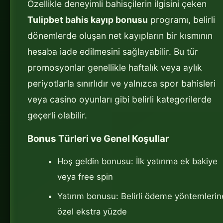
Özellikle deneyimli bahisçilerin ilgisini çeken
Tulipbet bahis kayıp bonusu
programı, belirli
dönemlerde oluşan net kayıpların bir kısmının
hesaba iade edilmesini sağlayabilir. Bu tür
promosyonlar genellikle haftalık veya aylık
periyotlarla sınırlıdır ve yalnızca spor bahisleri
veya casino oyunları gibi belirli kategorilerde
geçerli olabilir.
Bonus Türleri ve Genel Koşullar
Hoş geldin bonusu: İlk yatırıma ek bakiye
veya free spin
Yatırım bonusu: Belirli ödeme yöntemlerin
özel ekstra yüzde