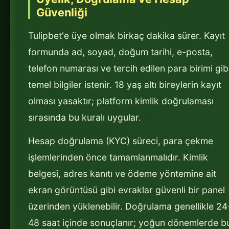
Güvenliği
Tulipbet'e üye olmak birkaç dakika sürer. Kayıt
formunda ad, soyad, doğum tarihi, e-posta,
telefon numarası ve tercih edilen para birimi gib
temel bilgiler istenir. 18 yaş altı bireylerin kayıt
olması yasaktır; platform kimlik doğrulaması
sırasında bu kuralı uygular.
Hesap doğrulama (KYC) süreci, para çekme
işlemlerinden önce tamamlanmalıdır. Kimlik
belgesi, adres kanıtı ve ödeme yöntemine ait
ekran görüntüsü gibi evraklar güvenli bir panel
üzerinden yüklenebilir. Doğrulama genellikle 24
48 saat içinde sonuçlanır; yoğun dönemlerde b