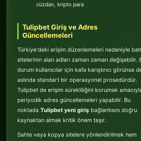
cüzdan, kripto para
Tulipbet Giriş ve Adres
Güncellemeleri
Türkiye'deki erişim düzenlemeleri nedeniyle bah
sitelerinin alan adları zaman zaman değişebilir. 
durum kullanıcılar için kafa karıştırıcı görünse d
aslında standart bir operasyonel prosedürdür.
Tulipbet de erişim sürekliliğini korumak amacıyl
periyodik adres güncellemeleri yapabilir. Bu
noktada
Tulipbet yeni giriş
bağlantısını doğru
kaynaktan almak kritik önem taşır.
Sahte veya kopya sitelere yönlendirilmek hem