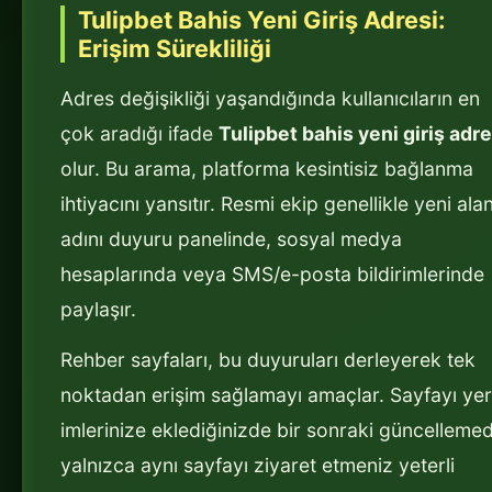
Tulipbet Bahis Yeni Giriş Adresi:
Erişim Sürekliliği
Adres değişikliği yaşandığında kullanıcıların en
çok aradığı ifade
Tulipbet bahis yeni giriş adre
olur. Bu arama, platforma kesintisiz bağlanma
ihtiyacını yansıtır. Resmi ekip genellikle yeni ala
adını duyuru panelinde, sosyal medya
hesaplarında veya SMS/e-posta bildirimlerinde
paylaşır.
Rehber sayfaları, bu duyuruları derleyerek tek
noktadan erişim sağlamayı amaçlar. Sayfayı yer
imlerinize eklediğinizde bir sonraki güncelleme
yalnızca aynı sayfayı ziyaret etmeniz yeterli