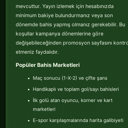
mevcuttur. Yayın izlemek için hesabınızda
minimum bakiye bulundurmanız veya son
dönemde bahis yapmış olmanız gerekebilir. Bu
koşullar kampanya dönemlerine göre
değişebileceğinden promosyon sayfasını kontro
etmeniz faydalıdır.
Popüler Bahis Marketleri
Maç sonucu (1-X-2) ve çifte şans
Handikaplı ve toplam gol/sayı bahisleri
İlk golü atan oyuncu, korner ve kart
marketleri
E-spor karşılaşmalarında harita galibiyeti