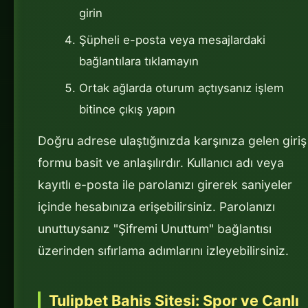
girin
Şüpheli e-posta veya mesajlardaki
bağlantılara tıklamayın
Ortak ağlarda oturum açtıysanız işlem
bitince çıkış yapın
Doğru adrese ulaştığınızda karşınıza gelen giriş
formu basit ve anlaşılırdır. Kullanıcı adı veya
kayıtlı e-posta ile parolanızı girerek saniyeler
içinde hesabınıza erişebilirsiniz. Parolanızı
unuttuysanız "Şifremi Unuttum" bağlantısı
üzerinden sıfırlama adımlarını izleyebilirsiniz.
Tulipbet Bahis Sitesi: Spor ve Canlı