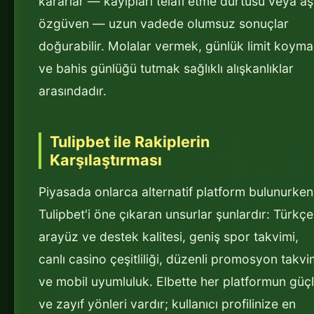
kararlar — kayıpları telafi etme dürtüsü veya aşı
özgüven — uzun vadede olumsuz sonuçlar
doğurabilir. Molalar vermek, günlük limit koym
ve bahis günlüğü tutmak sağlıklı alışkanlıklar
arasındadır.
Tulipbet ile Rakiplerin
Karşılaştırması
Piyasada onlarca alternatif platform bulunurken
Tulipbet'i öne çıkaran unsurlar şunlardır: Türkçe
arayüz ve destek kalitesi, geniş spor takvimi,
canlı casino çeşitliliği, düzenli promosyon takvi
ve mobil uyumluluk. Elbette her platformun güç
ve zayıf yönleri vardır; kullanıcı profilinize en