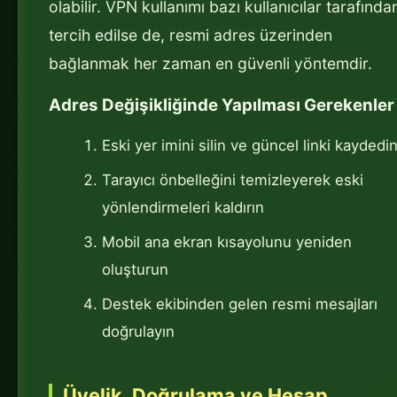
olabilir. VPN kullanımı bazı kullanıcılar tarafında
tercih edilse de, resmi adres üzerinden
bağlanmak her zaman en güvenli yöntemdir.
Adres Değişikliğinde Yapılması Gerekenler
Eski yer imini silin ve güncel linki kaydedi
Tarayıcı önbelleğini temizleyerek eski
yönlendirmeleri kaldırın
Mobil ana ekran kısayolunu yeniden
oluşturun
Destek ekibinden gelen resmi mesajları
doğrulayın
Üyelik, Doğrulama ve Hesap