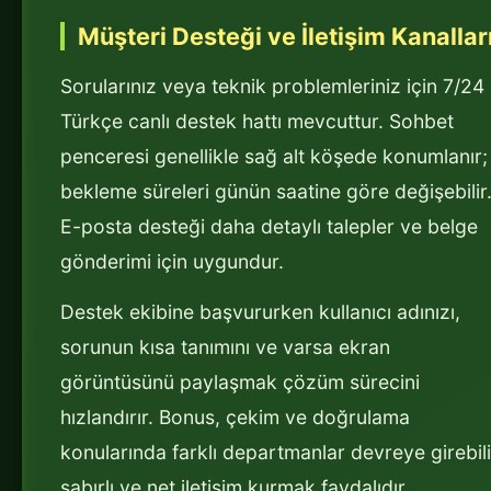
Müşteri Desteği ve İletişim Kanallar
Sorularınız veya teknik problemleriniz için 7/24
Türkçe canlı destek hattı mevcuttur. Sohbet
penceresi genellikle sağ alt köşede konumlanır;
bekleme süreleri günün saatine göre değişebilir
E-posta desteği daha detaylı talepler ve belge
gönderimi için uygundur.
Destek ekibine başvururken kullanıcı adınızı,
sorunun kısa tanımını ve varsa ekran
görüntüsünü paylaşmak çözüm sürecini
hızlandırır. Bonus, çekim ve doğrulama
konularında farklı departmanlar devreye girebili
sabırlı ve net iletişim kurmak faydalıdır.