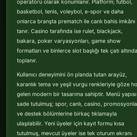
operatörü olarak konumlanır. Platform; futbol,
basketbol, tenis, voleybol, e-spor ve daha
onlarca branşta prematch ile canlı bahis imkânı
tanır. Casino tarafında ise rulet, blackjack,
bakara, poker varyasyonları, game show
formatları ve binlerce slot başlığı tek çatı altınd
toplanır.
Kullanıcı deneyimini ön planda tutan arayüz,
karanlık tema ve yeşil vurgu renkleriyle göze h
gelen modern bir tasarıma sahiptir. Menü yapısı
sade tutulmuş; spor, canlı, casino, promosyonla
ve destek bölümlerine birkaç tıklamayla
ulaşılabilir. Yeni üyeler için kayıt formu kısa
tutulmuş, mevcut üyeler ise tek oturum ekranı