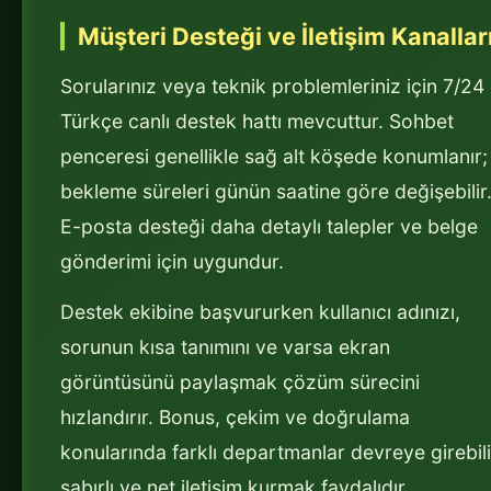
Müşteri Desteği ve İletişim Kanallar
Sorularınız veya teknik problemleriniz için 7/24
Türkçe canlı destek hattı mevcuttur. Sohbet
penceresi genellikle sağ alt köşede konumlanır;
bekleme süreleri günün saatine göre değişebilir
E-posta desteği daha detaylı talepler ve belge
gönderimi için uygundur.
Destek ekibine başvururken kullanıcı adınızı,
sorunun kısa tanımını ve varsa ekran
görüntüsünü paylaşmak çözüm sürecini
hızlandırır. Bonus, çekim ve doğrulama
konularında farklı departmanlar devreye girebili
sabırlı ve net iletişim kurmak faydalıdır.