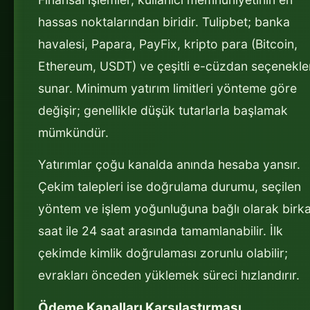
hassas noktalarından biridir. Tulipbet; banka
havalesi, Papara, PayFix, kripto para (Bitcoin,
Ethereum, USDT) ve çeşitli e-cüzdan seçenekle
sunar. Minimum yatırım limitleri yönteme göre
değişir; genellikle düşük tutarlarla başlamak
mümkündür.
Yatırımlar çoğu kanalda anında hesaba yansır.
Çekim talepleri ise doğrulama durumu, seçilen
yöntem ve işlem yoğunluğuna bağlı olarak birk
saat ile 24 saat arasında tamamlanabilir. İlk
çekimde kimlik doğrulaması zorunlu olabilir;
evrakları önceden yüklemek süreci hızlandırır.
Ödeme Kanalları Karşılaştırması