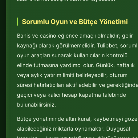
Sorumlu Oyun ve Bütçe Yönetimi
Bahis ve casino eğlence amaçlı olmalıdır; gelir
kaynağı olarak görülmemelidir. Tulipbet, soruml
oyun araçları sunarak kullanıcıların kontrolü
elinde tutmasına yardımcı olur. Günlük, haftalık
veya aylık yatırım limiti belirleyebilir, oturum
süresi hatırlatıcıları aktif edebilir ve gerektiğind
geçici veya kalıcı hesap kapatma talebinde
bulunabilirsiniz.
Bütçe yönetiminde altın kural, kaybetmeyi göze
alabileceğiniz miktarla oynamaktır. Duygusal