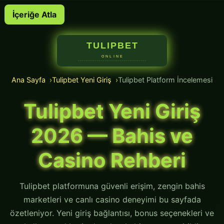
İçeriğe Atla
TULIPBET
ONLINE
Ana Sayfa
Tulipbet Yeni Giriş
Tulipbet Platform İncelemesi
Tulipbet Yeni Giriş
2026 — Bahis ve
Casino Rehberi
Tulipbet platformuna güvenli erişim, zengin bahis
marketleri ve canlı casino deneyimi bu sayfada
özetleniyor. Yeni giriş bağlantısı, bonus seçenekleri ve