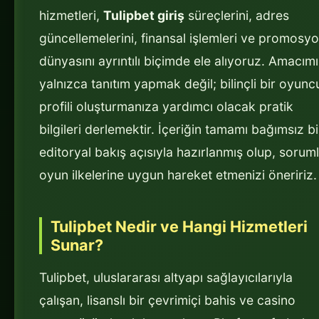
hizmetleri,
Tulipbet giriş
süreçlerini, adres
güncellemelerini, finansal işlemleri ve promosy
dünyasını ayrıntılı biçimde ele alıyoruz. Amacım
yalnızca tanıtım yapmak değil; bilinçli bir oyunc
profili oluşturmanıza yardımcı olacak pratik
bilgileri derlemektir. İçeriğin tamamı bağımsız bi
editoryal bakış açısıyla hazırlanmış olup, sorum
oyun ilkelerine uygun hareket etmenizi öneririz.
Tulipbet Nedir ve Hangi Hizmetleri
Sunar?
Tulipbet, uluslararası altyapı sağlayıcılarıyla
çalışan, lisanslı bir çevrimiçi bahis ve casino