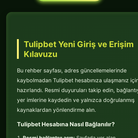
Tulipbet Yeni Giriş ve Erişim
Kılavuzu
Bu rehber sayfası, adres güncellemelerinde
kaybolmadan Tulipbet hesabınıza ulaşmanız içi
hazırlandı. Resmi duyuruları takip edin, bağlantı
yer imlerine kaydedin ve yalnızca doğrulanmış
kaynaklardan yönlendirme alın.
Tulipbet Hesabına Nasıl Bağlanılır?
Resmi bağlantıyı açın:
Sayfada yer alan