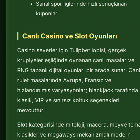
Sanal spor liglerinde hızlı sonuçlanan
kuponlar
Canlı Casino ve Slot Oyunları
Casino severler için Tulipbet lobisi, gerçek
krupiyeler eşliğinde oynanan canlı masalar ve
RNG tabanlı dijital oyunları bir arada sunar. Canl
rulet masalarında Avrupa, Fransız ve
hızlandırılmış varyasyonlar; blackjack tarafında
klasik, VIP ve sınırsız koltuk seçenekleri
mevcuttur.
Slot kategorisinde mitoloji, macera, meyve tema
klasikler ve megaways mekanizmalı modern