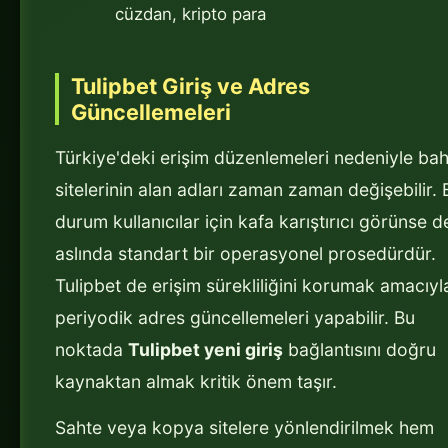
cüzdan, kripto para
Tulipbet Giriş ve Adres
Güncellemeleri
Türkiye'deki erişim düzenlemeleri nedeniyle bah
sitelerinin alan adları zaman zaman değişebilir. 
durum kullanıcılar için kafa karıştırıcı görünse d
aslında standart bir operasyonel prosedürdür.
Tulipbet de erişim sürekliliğini korumak amacıyl
periyodik adres güncellemeleri yapabilir. Bu
noktada
Tulipbet yeni giriş
bağlantısını doğru
kaynaktan almak kritik önem taşır.
Sahte veya kopya sitelere yönlendirilmek hem