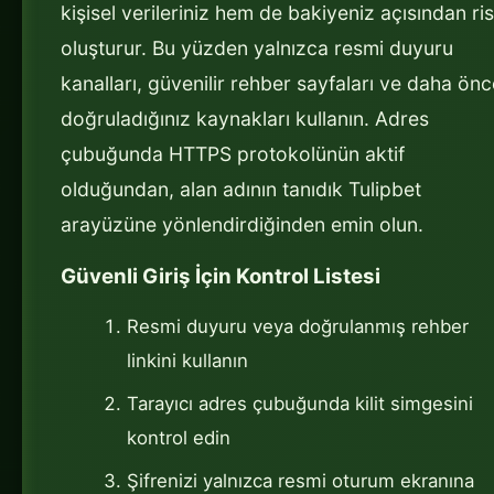
kişisel verileriniz hem de bakiyeniz açısından ri
oluşturur. Bu yüzden yalnızca resmi duyuru
kanalları, güvenilir rehber sayfaları ve daha önc
doğruladığınız kaynakları kullanın. Adres
çubuğunda HTTPS protokolünün aktif
olduğundan, alan adının tanıdık Tulipbet
arayüzüne yönlendirdiğinden emin olun.
Güvenli Giriş İçin Kontrol Listesi
Resmi duyuru veya doğrulanmış rehber
linkini kullanın
Tarayıcı adres çubuğunda kilit simgesini
kontrol edin
Şifrenizi yalnızca resmi oturum ekranına