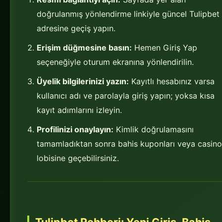
doğrulanmış yönlendirme linkiyle güncel Tulipbet
adresine geçiş yapın.
Erişim düğmesine basın:
Hemen Giriş Yap
seçeneğiyle oturum ekranına yönlendirilin.
Üyelik bilgilerinizi yazın:
Kayıtlı hesabınız varsa
kullanıcı adı ve parolayla giriş yapın; yoksa kısa
kayıt adımlarını izleyin.
Profilinizi onaylayın:
Kimlik doğrulamasını
tamamladıktan sonra bahis kuponları veya casin
lobisine geçebilirsiniz.
Tulipbet Rehberi: Yeni Giriş, Bahis