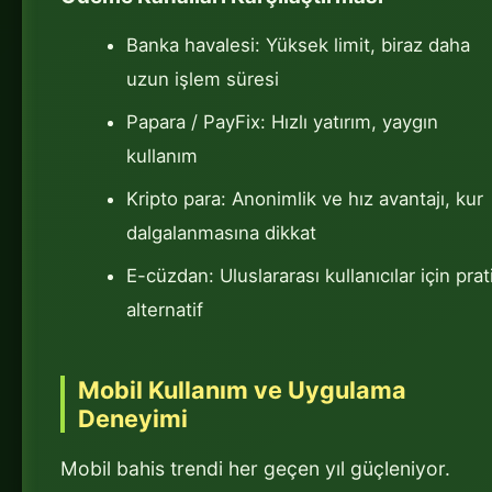
Banka havalesi: Yüksek limit, biraz daha
uzun işlem süresi
Papara / PayFix: Hızlı yatırım, yaygın
kullanım
Kripto para: Anonimlik ve hız avantajı, kur
dalgalanmasına dikkat
E-cüzdan: Uluslararası kullanıcılar için prat
alternatif
Mobil Kullanım ve Uygulama
Deneyimi
Mobil bahis trendi her geçen yıl güçleniyor.