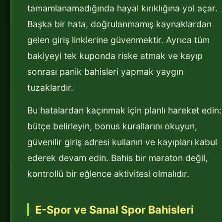
tamamlanamadığında hayal kırıklığına yol açar.
Başka bir hata, doğrulanmamış kaynaklardan
gelen giriş linklerine güvenmektir. Ayrıca tüm
bakiyeyi tek kuponda riske atmak ve kayıp
sonrası panik bahisleri yapmak yaygın
tuzaklardır.
Bu hatalardan kaçınmak için planlı hareket edin:
bütçe belirleyin, bonus kurallarını okuyun,
güvenilir giriş adresi kullanın ve kayıpları kabul
ederek devam edin. Bahis bir maraton değil,
kontrollü bir eğlence aktivitesi olmalıdır.
E-Spor ve Sanal Spor Bahisleri