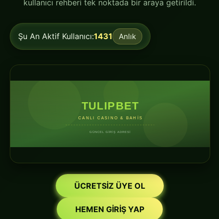
kullanıcı rehberi tek noktada bir araya getirildi.
Şu An Aktif Kullanıcı:
1431
Anlık
TULIPBET
CANLI CASINO & BAHİS
GÜNCEL GİRİŞ ADRESİ
ÜCRETSIZ ÜYE OL
HEMEN GIRIŞ YAP