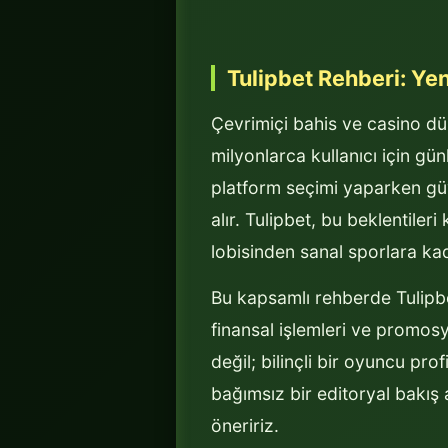
Tulipbet Rehberi: Yen
Çevrimiçi bahis ve casino dün
milyonlarca kullanıcı için gü
platform seçimi yaparken güven
alır. Tulipbet, bu beklentiler
lobisinden sanal sporlara ka
Bu kapsamlı rehberde Tulipbe
finansal işlemleri ve promos
değil; bilinçli bir oyuncu pro
bağımsız bir editoryal bakış 
öneririz.