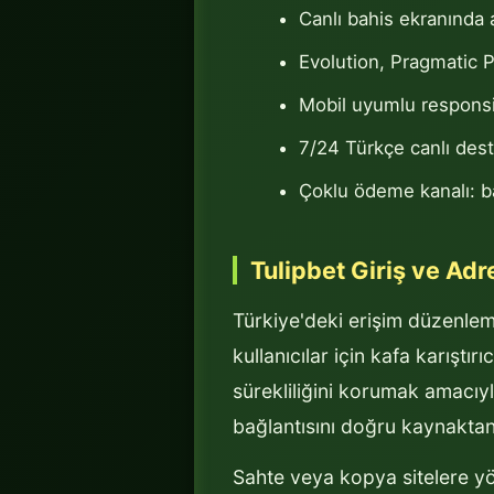
Canlı bahis ekranında a
Evolution, Pragmatic Pl
Mobil uyumlu responsi
7/24 Türkçe canlı dest
Çoklu ödeme kanalı: ba
Tulipbet Giriş ve Ad
Türkiye'deki erişim düzenlem
kullanıcılar için kafa karışt
sürekliliğini korumak amacıy
bağlantısını doğru kaynaktan
Sahte veya kopya sitelere yön