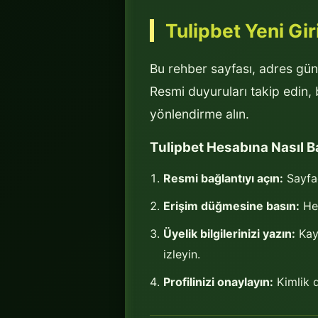
Tulipbet Yeni Gir
Bu rehber sayfası, adres gün
Resmi duyuruları takip edin,
yönlendirme alın.
Tulipbet Hesabına Nasıl Ba
Resmi bağlantıyı açın:
Sayfad
Erişim düğmesine basın:
Hem
Üyelik bilgilerinizi yazın:
Kayı
izleyin.
Profilinizi onaylayın:
Kimlik d